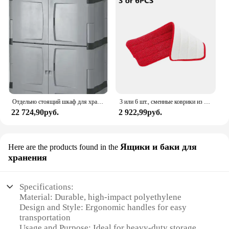
Отдельно стоящий шкаф для хранения Rubbermaid, пять полок с двумя дверцами, запираемый, большой, грузоподъемностью 690 фунтов, серый,
3 или 6 шт., сменные коврики из микрофибры для мокрой уборки
22 724,90руб.
2 922,99руб.
Ящики и баки для
Here are the products found in the
хранения
Specifications:
Material: Durable, high-impact polyethylene
Design and Style: Ergonomic handles for easy
transportation
Usage and Purpose: Ideal for heavy-duty storage