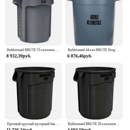
withstand the toughest environments, ensuring your
waste disposal needs are met with ease. The robust
construction and rounded corners make cleaning a
breeze, reducing maintenance time and costs.
Whether you're managing heavy-duty waste in a
warehouse or need a reliable solution for outdoor
events, the Rubbermaid BRUTE Containers are up
to the task.
Rubbermaid BRUTE 55 галлонов серый вентилируемый контейнер для мусора для ландшафтов, строительства, ресторанов, офисов, склада
Rubbermaid 44-гал BRUTE Неэдимый контейнер для обработки пищевых продуктов, серый, для ресторанов, ландшафтов, строительных площадок, склада
8 932,39руб.
6 076,46руб.
**Adaptive to Your Specific Needs**
Recognizing that every waste management scenario
is unique, the Rubbermaid BRUTE Containers come
in a variety of shapes and sizes to fit your specific
storage needs. From compact models for small
spaces to larger units for heavy-duty waste, these
containers are adaptable to your environment. The
optional lids and casters provide additional
functionality, allowing for secure and easy
transportation, ensuring your waste is contained and
organized at all times.
Прочный круглый мусорный бак Rubbermaid BRUTE, 20 галлонов с вентиляционными каналами, черный контейнер для мусора для ландшафтов, строительства
Rubbermaid BRUTE 20-галлоновый сверхмощный телефон с вентиляционными каналами, черный контейнер для отходов для ландшафта, строительство
**Built to Last**
11 736,24руб.
4 694,50руб.