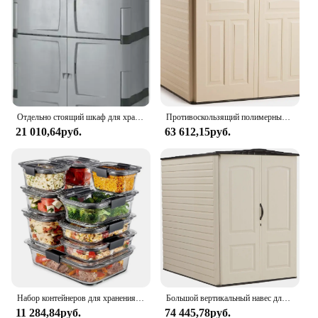
Отдельно стоящий шкаф для хранения Rubbermaid, пять полок с двумя дверцами, запираемый, большой, грузоподъемностью 690 фунтов, серый, для гаража
Противоскользящий полимерный навес Rubbermaid (5x6,5 футов), устойчивый к атмосферным воздействиям, бежевый/коричневый
21 010,64руб.
63 612,15руб.
Набор контейнеров для хранения продуктов Rubbermaid Brilliance из 36 шт.
Большой вертикальный навес для хранения на открытом воздухе из смолы Rubbermaid с пол (6,2 x 4,6 фута), устойчивый к атмосферным воздействиям, бежевый/коричневый, организация для
11 284,84руб.
74 445,78руб.