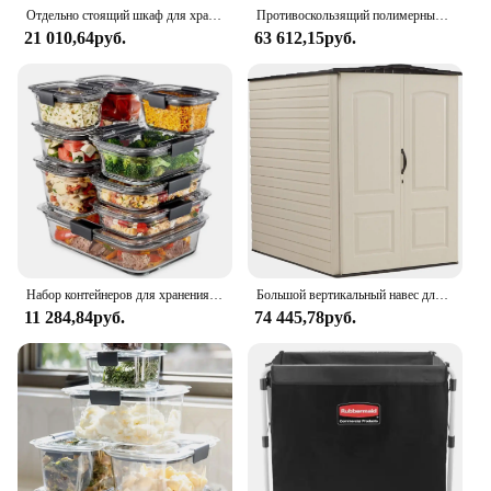
Отдельно стоящий шкаф для хранения Rubbermaid, пять полок с двумя дверцами, запираемый, большой, грузоподъемностью 690 фунтов, серый, для гаража
Противоскользящий полимерный навес Rubbermaid (5x6,5 футов), устойчивый к атмосферным воздействиям, бежевый/коричневый
21 010,64руб.
63 612,15руб.
Набор контейнеров для хранения продуктов Rubbermaid Brilliance из 36 шт.
Большой вертикальный навес для хранения на открытом воздухе из смолы Rubbermaid с пол (6,2 x 4,6 фута), устойчивый к атмосферным воздействиям, бежевый/коричневый, организация для
11 284,84руб.
74 445,78руб.