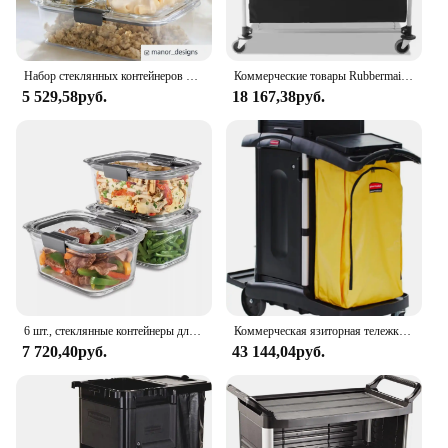
Набор стеклянных контейнеров Rubbermaid Brilliance из 10 шт.
Коммерческие товары Rubbermaid, складная тележка для прачечной, передвижная тележка для колледжа, транспортные принадлежности и товары для продуктов, сталь
5 529,58руб.
18 167,38руб.
6 шт., стеклянные контейнеры для хранения пищевых продуктов Rubbermaid, пищевые контейнеры с крышками на 4,7 чашек
Коммерческая язиторная тележка для домашнего хозяйства с высоким уровнем безопасности Rubbermaid с колесами, желтая виниловая сумка, запирающимся капюшоном и шкафами для Co
7 720,40руб.
43 144,04руб.