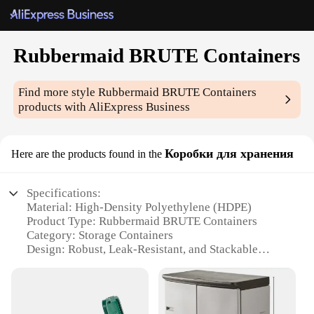
Rubbermaid BRUTE Containers
Find more style
Rubbermaid BRUTE Containers
products with AliExpress Business
Коробки для хранения
Here are the products found in the
Specifications:
Material: High-Density Polyethylene (HDPE)
Product Type: Rubbermaid BRUTE Containers
Category: Storage Containers
Design: Robust, Leak-Resistant, and Stackable
Usage: Ideal for Indoor and Outdoor Storage
Performance: Durable and Easy to Clean
Capacity: Available in Various Sizes to Meet Your
Needs