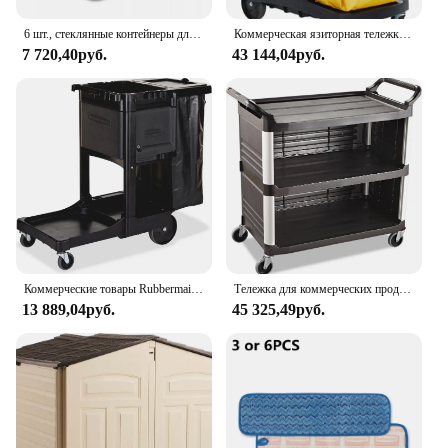
6 шт., стеклянные контейнеры для хранения пищевых продуктов Rubbermaid, пищевые контейнеры с крышками на 4,7 чашек
Коммерческая язиторная тележка для домашнего хозяйства с высоким уровнем безопасности Rubbermaid с колесами, желтая виниловая сумка, запирающимся капюшоном и шкафами для Co
7 720,40руб.
43 144,04руб.
Коммерческие товары Rubbermaid Executive Series Тележка для уборки Джевитора и домашнего хозяйства, черная, 38,4 дюйма В x 21,8 дюйма Ш x 46 дюйма Д
Тележка для коммерческих продуктов Rubbermaid Xtra с колесами, емкостью 300 фунтов, 20 Вт x 40-5/8d x 37-4/5h, черный
13 889,04руб.
45 325,49руб.