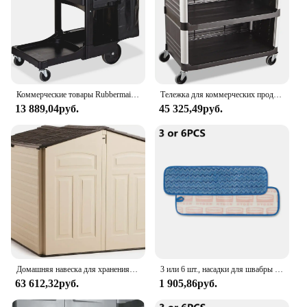
Коммерческие товары Rubbermaid Executive Series Тележка для уборки Джевитора и домашнего хозяйства, черная, 38,4 дюйма В x 21,8 дюйма Ш x 46 дюйма Д
Тележка для коммерческих продуктов Rubbermaid Xtra с колесами, емкостью 300 фунтов, 20 Вт x 40-5/8d x 37-4/5h, черный
13 889,04руб.
45 325,49руб.
Домашняя навеска для хранения на открытом воздухе из смолы Rubbermaid (5 x 6,5 футов), устойчивая к атмосферным воздействиям, бежевый/коричневый
3 или 6 шт., насадки для швабры из микрофибры
63 612,32руб.
1 905,86руб.