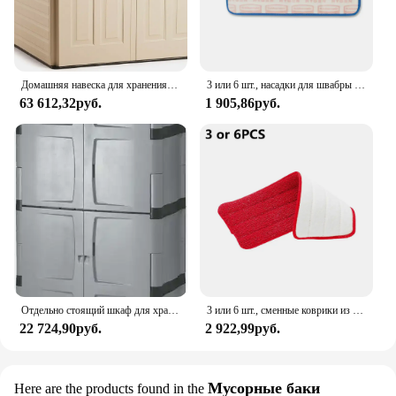
Домашняя навеска для хранения на открытом воздухе из смолы Rubbermaid (5 x 6,5 футов), устойчивая к атмосферным воздействиям, бежевый/коричневый
3 или 6 шт., насадки для швабры из микрофибры
63 612,32руб.
1 905,86руб.
Отдельно стоящий шкаф для хранения Rubbermaid, пять полок с двумя дверцами, запираемый, большой, грузоподъемностью 690 фунтов, серый,
3 или 6 шт., сменные коврики из микрофибры для мокрой уборки
22 724,90руб.
2 922,99руб.
Мусорные баки
Here are the products found in the