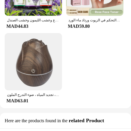
حبر ماء الورد للتبييض والترطيب والتغذية وتجديد شباب وتحسين الجفاف والخشونة والعناية بالبشرة الكورية والتحكم في الزيوت ورذاذ ماء الورد
الزيوت العطرية العلاجية للزيوت العطرية القابلة للذوبان في الماء - الورد واللافندر والليمون والنعناع وعشب الليمون وخشب الصندل،
MAD44.83
MAD59.80
مرطب من الخشب الوردي للسيارة وغرفة النوم ، آلة العلاج بالروائح العطرية الصامتة ، تجديد المياه ، ضوء التدرج الملون ، USB
MAD63.01
related Product
Here are the products found in the