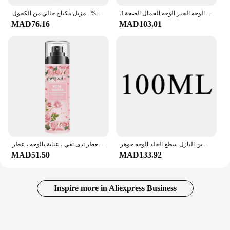
3 قطعة 150 مللي جوهر الشاي الوردي ترطيب رذاذ الحبر الأصلي السائل منعش ماء الورد الوجه الحبر الوجه الجمال الصحة
بخاخ ماء روز جي إيه للوجه والشعر - تونر عضوي طبيعي 100% - مزيل مكياج خالي من الكحول
MAD76.16
MAD103.01
نقية الطبيعية الدمشقي الورود الهيدروسول مغذية العناية بالبشرة الورد المياه الترطيب العميق تحسين البازل سطع الجلد الوجه جوهر
بخاخ ماء وردي مرطب مرطب ، معطر ندى نقي ، عناية بالوجه ، عطر
MAD51.50
MAD133.92
Inspire more in Aliexpress Business