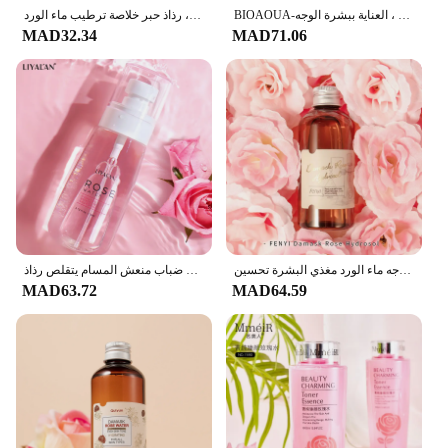
BIOAOUA-حبر حمض الهيالورونيك الوردي ، تقليص المسام ، قفل المياه ، الترطيب ، مضاد للتجاعيد ، الرفع ، الشد ، العناية ببشرة الوجه
رذاذ حبر خلاصة ترطيب ماء الورد ، SPF30 ، التحكم في الزيوت المنعشة ، بعد إصلاح أشعة الشمس ، هيدروسول ، ضباب
MAD32.34
MAD71.06
العناية بالوجه ماء الورد مغذي البشرة تحسين Dullness مكافحة الشيخوخة منظِّف ملطف للوجه الدمشقي هيدروسول منتجات العناية بالبشرة الكورية 105 مللي
يولان ماء الورد الجاف للبشرة ترطيب ثبات الحبر للوجه العناية بالبشرة ترطيب الوجه ضباب منعش المسام يتقلص رذاذ
MAD63.72
MAD64.59