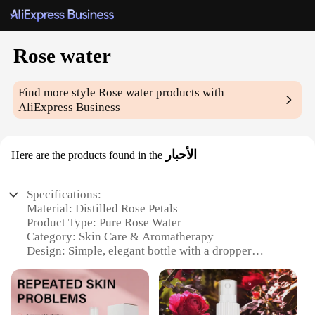
Rose water
Find more style
Rose water
products with
AliExpress Business
الأحبار
Here are the products found in the
Specifications:
Material: Distilled Rose Petals
Product Type: Pure Rose Water
Category: Skin Care & Aromatherapy
Design: Simple, elegant bottle with a dropper
Usage: Hydration, toning, and aromatherapy
Performance: Soothing, refreshing, and
moisturizing
Quantity: Available in sets or wholesale