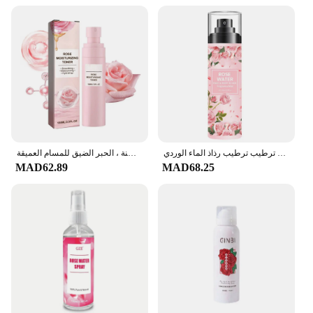
الورد النقي الندى الدمشقي ماء الورد زيت الضروري النقي بتلات الورد العضوية جوهر ترطيب ترطيب رذاذ الماء الوردي
بخاخ ترطيب ماء الورد ، تحسين البشرة الجافة الخشنة ، الحبر الضيق للمسام العميقة
MAD62.89
MAD68.25