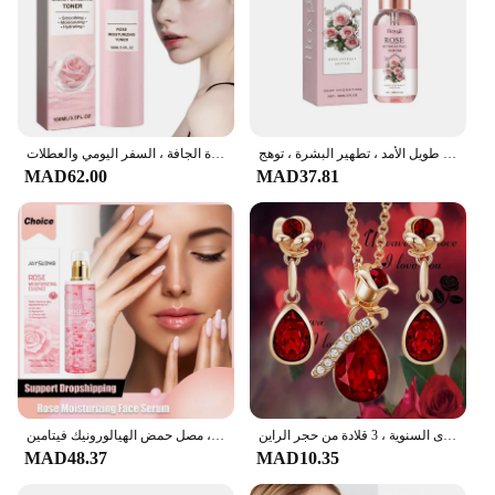
جوهر الورد الحبر الترطيب ، ترطيب عميق ، ترطيب طويل الأمد ، تطهير البشرة ، توهج
بخاخ ماء الورد للوجه ، ماء الورد المنعش ، حبر مرطب للبشرة الجافة ، السفر اليومي والعطلات ،
MAD62.00
MAD37.81
طقم أقراط مع قطرة ماء وردية ، مجوهرات أنيقة ، مثالية للحفلات ، هدايا الذكرى السنوية ، 3 قلادة من حجر الراين
تونر للوجه بماء الورد، ترطيب يدوم طويلاً، مغذي، ترطيب عميق، تفتيح، تقليص المسام، مصل حمض الهيالورونيك فيتامين C
MAD48.37
MAD10.35