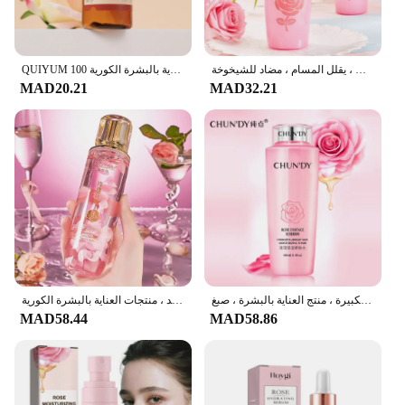
حبر ماء الورد للعناية بالبشرة ، يغلق ويضيء المسام وينكمش ، يرطب وينعش ، يتحكم في الزيوت ، يقلل المسام ، مضاد للشيخوخة ،
QUIYUM 100 مللي العناية ببشرة الوجه ماء الورد المغذي للبشرة ترطيب تونر الوجه الدمشقي هيدروسول منتجات العناية بالبشرة الكورية
MAD20.21
MAD32.21
مسحوق الحبر الوردي ذو السعة الكبيرة ، منتج العناية بالبشرة ، صبغ
ماء الورد البتلة من الورود للوجه ، ترطيب الوجه ، ترطيب وثبات ، شد الجلد ، منتجات العناية بالبشرة الكورية
MAD58.44
MAD58.86