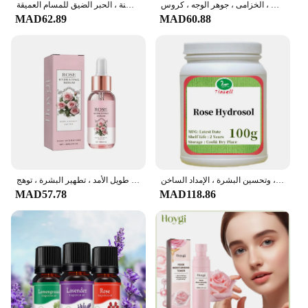
بخاخ الجسم ، ماء الورد ، الترطيب ، الفانيليا ، الجسم ، الخزامى ، جوهر الوجه ، كروس
بخاخ ترطيب ماء الورد ، تحسين البشرة الجافة الخشنة ، الحبر الضيق للمسام العميقة
MAD62.89
MAD60.88
محلول ماء هيدروسول الورد النقي الطبيعي ، العناية بالوجه ، الترطيب ، التفتيح ، وتحسين البشرة ، الإمداد الساخن
جوهر الورد الحبر الترطيب ، ترطيب عميق ، ترطيب طويل الأمد ، تطهير البشرة ، توهج
MAD57.78
MAD118.86