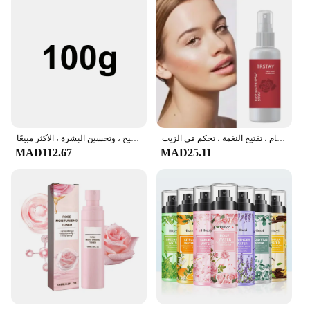
رذاذ ماء الورد ، تفتيح البقع ، تقليص المسام ، تفتيح النغمة ، تحكم في الزيت
روز هيدروسول للعناية بالوجه ومستحضرات التجميل ، محلول مائي ، ترطيب ، تفتيح ، وتحسين البشرة ، الأكثر مبيعًا
MAD112.67
MAD25.11