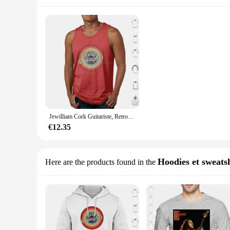
Jewilliam Cork Guitariste, Retro Circle Vintage 8 precious Y-glafibrGallagher Blues Music, Gallagher Rory
€12.35
Hoodies et sweatsh
Here are the products found in the