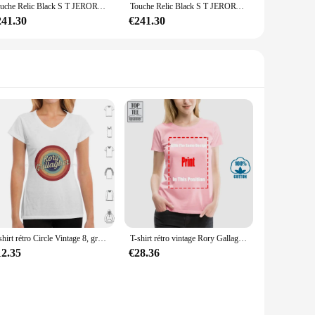
Touche Relic Black S T JERORY Gallagher, corps en aulne RosFrederick, salariés de haute qualité, livraison gratuite
Touche Relic Black S T JERORY Gallagher, corps en aulne RosFrederick, salariés de haute qualité, livraison gratuite
241.30
€241.30
T-shirt rétro Circle Vintage 8, grande taille, 100% coton, Gallagher Blues Music, JEWilliam Cork Guitarist Rory
T-shirt rétro vintage Rory Gallagher, anniversaire du guitariste JEGrenoble des années 0 et 1980
12.35
€28.36