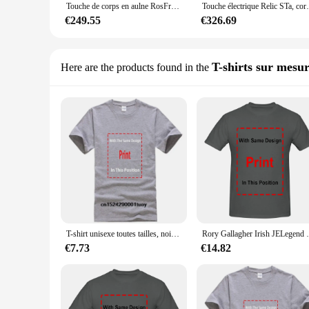
Touche de corps en aulne RosFrederick, salariés de haute qualité, Relic ST JERORY Gallagher CS
Touche électrique Relic STa, co
€249.55
€326.69
T-shirts sur mesu
Here are the products found in the
T-shirt unisexe toutes tailles, noir, Vinatge Rory Gallagher JETour prohibe, L1046
Rory Gallagher Irish JELegend Bal
€7.73
€14.82