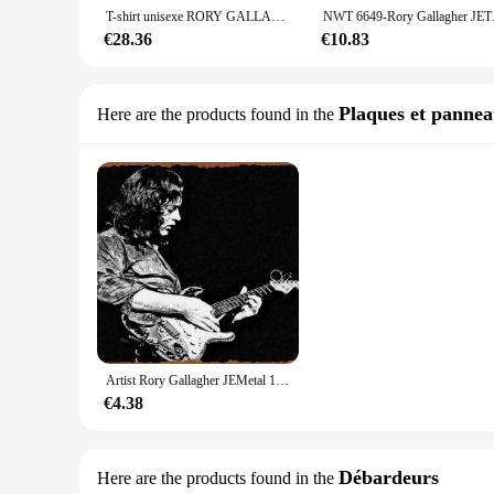
T-shirt unisexe RORY GALLAGHER, nouvelle mode, vintage anniversaire cool 1970 1980 Coalition Rétro GUITARIST GUITAR Casual Pride T
NWT 6649-Ro
€28.36
€10.83
Plaques et panne
Here are the products found in the
Artist Rory Gallagher JEMetal 18/Sign Poster, Vintage Art Wall Decor, 12x8"
€4.38
Débardeurs
Here are the products found in the