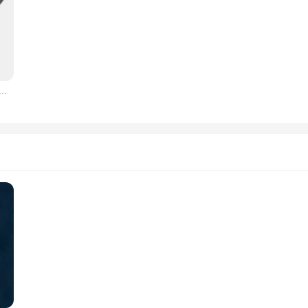
hirt Groupe irlandais, Rory Gallagher 82, Musique, 1970, 1980