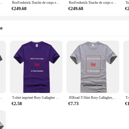
rps en aulne, RosFrederick, JERORY Gallagher CS, haute qualité
RosFrederick-Touche de corps en aulne de haute qualité, Relic ST JEROY, Gallagher CS
RosFrederick-Touche de corps en aulne de haute qualité, Relic ST JEROY, Gallagher CS
€249.68
€249.68
€
re
lyshannon-T-shirt classique ras du cou, manches longues ou courtes
T-shirt imprimé Rory Gallagher pour hommes, T-shirt vintage rétro, Vêtements neufs, Guitariste, JE1970, 1980
JERoad-T-Shirt Rory Gallagher, Blues Rock, Irish A Million Miles Away, Song
€2.58
€7.73
€