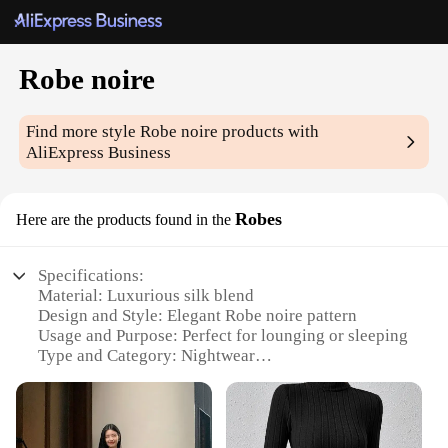
Robe noire
Find more style
Robe noire
products with
AliExpress Business
Robes
Here are the products found in the
Specifications:
Material: Luxurious silk blend
Design and Style: Elegant Robe noire pattern
Usage and Purpose: Perfect for lounging or sleeping
Type and Category: Nightwear
Performance and Property: Comfortable and
breathable
Shape or Size or Weight or Quantity: Available in
multiple sizes