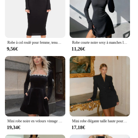
Robe à col roulé pour femme, tenue Sexy, manches longues, Midi Boydcon décontracté, bleu, peluche, longueur aux genoux, fête, automne hiver
Robe courte noire sexy à manches longues et col en V pour femmes, mini robe de document mince, élégante et résistante, femme, automne, hiver, nouveau
9,56€
11,26€
Mini robe noire en velours vintage pour femmes, décontractée, chic, rivet, col slash, fermeture éclair, mode féminine, robes de soirée, automne, 2024
Mini robe élégante taille haute pour femme, col en V, simple boutonnage, manches longues, robe mince, tenue de soirée chic pour femme, mode automne et hiver 2024
19,34€
17,18€