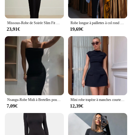
Missouo-Robe de Soirée Slim Fit pour Femme, Col en V Profond, Manches sulf, Taille Haute, Longueur au Sol, Noir Solide, Automne, Nouveau
Robe longue à paillettes à col rond pour femmes, robes évidées, coussin initié, noir, sexy, fente haute, nouvelle soirée, robes de Rh, mode
23,91€
19,69€
Nsangu-Robe Midi à Bretelles pour Femme, Couleur Unie, Blanc, Noir, Batterie, Streetwear Sexy, ix, Club, Vêtements Élégants, Mode, Automne, Hiver, 2024
Mini robe trapèze à manches courtes pour femmes, streetwear décontracté, noir, mince, élégant, fête, dame, mode, été, sexy
7,09€
12,39€