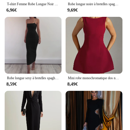
T-shirt Femme Robe Longue Noir Grande Taille XS-5XL
Robe longue noire à bretelles spaghetti pour femmes, robes d'été sexy, batterie maigre solide avec trompent, robe Maxi éducative, Y2K, 2024
6,96€
9,69€
Robe longue sexy à bretelles spaghetti et dos nu pour femme, tenue de soirée, sans bretelles, noire, été
Mini robe monochromatique dos nu à col rond pour femmes, robe trapèze élégante, noir, fibre, bureau, Lady CommPiedmont, été, 2024
8,59€
8,49€