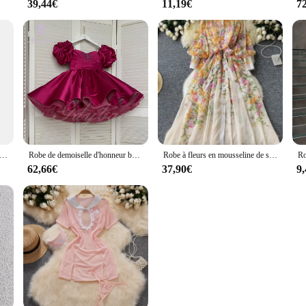
39,44€
11,19€
7
i robe en maille à manches longues pour filles, col roulé transparent, épissure creuse, costume de batterie, robe de soirée sexy, mode club, chaud
Robe de demoiselle d'honneur bouffante perlée pour mariage, appliques longueur genou avec nœud, fête d'anniversaire pour enfants, robe de Rh, quelle que soit la robe de princesse, 2024
Robe à fleurs en mousseline de soie pour femmes, robe trapèze, manches longues lanterne, ceintures imprimées, magnifique, lumineuse, été, éducatif
62,66€
37,90€
9