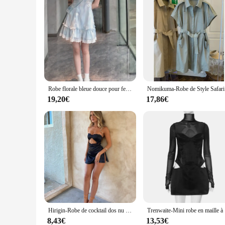
Robe florale bleue douce pour femme, robe une pièce, soirée décontractée, mode coréenne, été, lolita japonaise Kawaii, Y2K, 2024
Nomikuma-Ro
19,20€
17,86€
Hirigin-Robe de cocktail dos nu sans bretelles pour femme, mini robe moulante, dentelle évidée, poitrine ronde, boîte de nuit, club de fête
Trenwaite-Min
8,43€
13,53€