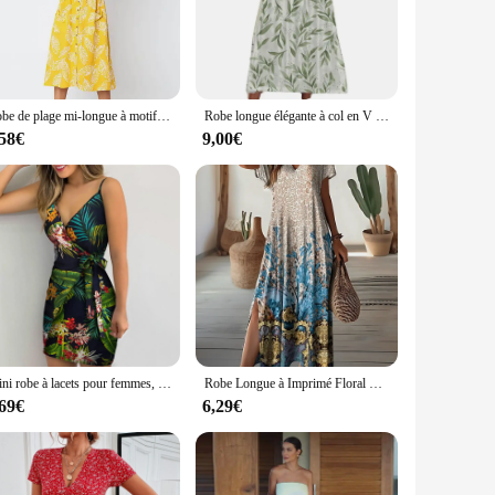
r appearance, making it an ideal choice for those who
ractive option for vendors and suppliers looking to offer a
Robe de plage mi-longue à motifs floraux, style bohème, sexy, vintage, décontractée, boutons, dos nu, pois, rayures, été, 2024
Robe longue élégante à col en V pour femmes, boutons, imprimé floral, manches courtes, décontracté, mode éducative, printemps, été, nouveau, 2024
,58€
9,00€
re petite or plus-sized, you'll find a robe that complements
esive and stylish look. With its vibrant floral design and
s desire for both style and relaxation.
Mini robe à lacets pour femmes, imprimé de fleurs végétales, au-dessus du genou, nœud, coupe couvertes, robe crayon, dos nu, bretelles spaghetti
Robe Longue à Imprimé Floral Rétro pour Femme, Grande Taille, Col en V, Élégante, Manches Courtes, Mode Été 2024
,69€
6,29€