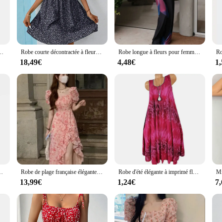
of elegance. The floral print adds a touch of freshness and natural beauty to you
exture ensures a comfortable fit, while the wholesale availability makes it an att
rie avec dos en fibre, tenues sexy, club de fête d'anniversaire, été, Y2K
Robe courte décontractée à fleurs pour femmes, robe mi-longue A-Line, élégante, vintage, mode féminine, été, 2024
Robe longue à fleurs pour femmes, bretelles spaghetti, imprimé floral, camisole, maxi, dos nu, batterie, Boho, robe d'été, Y2K
18,49€
4,48€
1
urie comes in a range of sizes to accommodate diverse body types. Whether you'
for sale make it easy for customers to choose a matching ensemble, ensuring a coh
othing; it's a statement of elegance and comfort that speaks to the modern woman'
col en V, volants, ligne A, robe ronde élégante, vêtements d'été, 2020
Robe de plage française élégante à manches courtes, robe mi-longue florale, une pièce
Robe d'été élégante à imprimé floral pour femmes, col rond, en fibre plissée
13,99€
1,24€
7