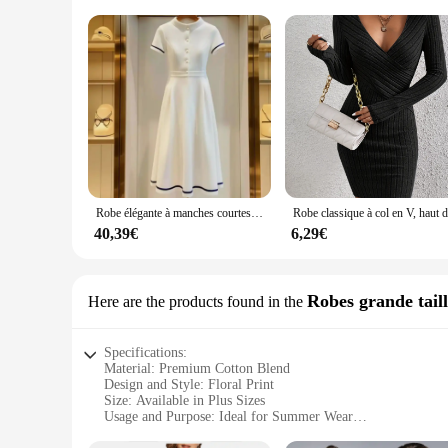
Robe élégante à manches courtes pour femmes, robe formelle pour femmes, robe de soirée mi-longue, robe éducative, simple boutonnage, ligne A, bureau, été, nouveau, 165P
40,39€
6,29€
Robes grande tail
Here are the products found in the
Specifications:
Material: Premium Cotton Blend
Design and Style: Floral Print
Size: Available in Plus Sizes
Usage and Purpose: Ideal for Summer Wear
Performance and Property: Lightweight and Breathable