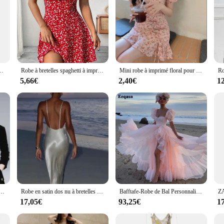
 dos nu, robe de soirée, cocktail, plage, streetwear, vêtements esthétiques, été
Robe à bretelles spaghetti à imprimé floral, robe élégante à bretelles froncées et nouées, style vacances, dos nu, printemps et été, pour femmes
Mini robe à imprimé floral pour femmes, manches bouffantes, taille haute, col carré, ficelle, mode, femme douce, élégante, été
5,66€
2,40€
1
mme, robe amincissante, col montant, silhouette lisse, à la mode, robe amincissante élégante, lancement diversifié
Robe en satin dos nu à bretelles spaghetti pour femmes, robes longues en fibre blanche, robes de plage sexy pour femmes, printemps, été, 2025
Bafftafe-Robe de Bal Personnalisée en Organza pour Femme, Tenue de Princesse Formelle à Manches Courtes Bouffantes et Volants, avec Fente Latérale
17,05€
93,25€
1