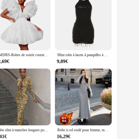
DMDRS-Robes de soirée courtes en tulle luxuriant pour femmes, robe gonflée au-dessus du genou, robe de Rhformelle pour femmes, robe rigourd'anniversaire, sur mesure
Mini robe à lacets à pampilles à paillettes pour femmes, dos nu brillant, tenue de fête, streetwear sexy, été, Y2K, 2023
2,69€
9,89€
Robe slim à manches longues pour femmes européennes et américaines, impression sur la poitrine, creuse, nouvelle mode d'hiver, haute qualité, 600
Robe à col roulé pour femme, manches longues, mince, longueur de rinçage, élégante, simple, dame de bureau, chaud, streetwear, basique, tout match
,41€
16,29€