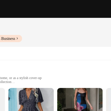
s Business
ome, or as a stylish cover-up
ollection
es to cater to different body types
tessential piece that combines the charm of floral prints with the comfort of
 for a variety of scenarios. Whether you're lounging at home, attending a casua