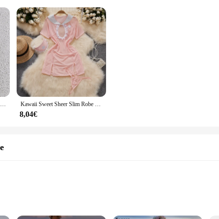
Robe classique à col en V, haut du corps mince, tempérament élégant, nouveau
Kawaii Sweet Sheer Slim Robe à manches courtes, évider, dentelle patchwork, fente trapèze, infirmière cosplay, sexy, boîte de nuit, robe de soirée
8,04€
le