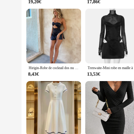
19,20€
17,86€
Hirigin-Robe de cocktail dos nu sans bretelles pour femme, mini robe moulante, dentelle évidée, poitrine ronde, boîte de nuit, club de fête
Trenwaite-Min
8,43€
13,53€