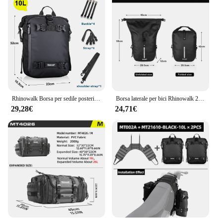
Rhinowalk Borsa per sedile posteriore per moto 10/20/30L Zaino da ciclismo multifunzionale impermeabile Borsa per bagagli modificata da sella universale
Borsa laterale per bici Rhinowalk 20L portapacchi posteriore impermeabile di grande capacità borsa a tracolla per bicicletta da viaggio nera accessori per zaino
29,28€
24,71€