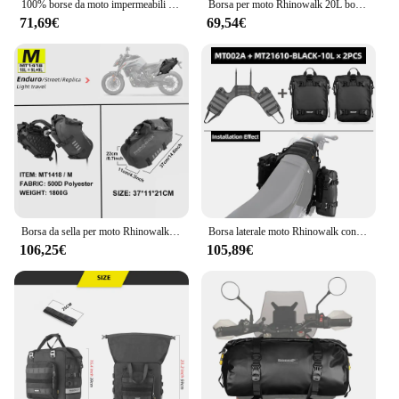
100% borse da moto impermeabili da 48 litri borsa laterale resistente borsa da viaggio borsa da sella universale per borsa da sella
Borsa per moto Rhinowalk 20L borsa laterale per borsa laterale 1 o 2 pezzi borsa interna rimovibile impermeabile per moto universale borsa per bagagli
71,69€
69,54€
Borsa da sella per moto Rhinowalk impermeabile per la maggior parte senza rastrelliere laterali bici sportiva fuoristrada adatta a BMW Honda Kawasaki Yamaha Benelli
Borsa laterale moto Rhinowalk con Base impermeabile 12L/16L/20L/30L borsa sedile posteriore rimovibile bagaglio moto multifunzionale
106,25€
105,89€