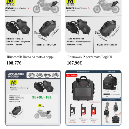
Rhinowalk Borsa da moto a doppio lato 100% impermeabile 18L/28L/48L Borse portaoggetti per borse laterali per motore di grande capacità Confezione da 2 pezzi
Rhinowalk 2 pezzi moto Bag100 % impermeabile 18L/28L/48L Universal Fit moto borsa laterale borse da sella bagagli di stoccaggio laterale
108,77€
107,96€