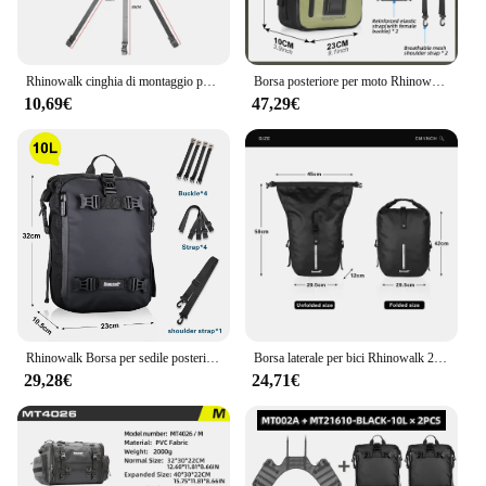
Rhinowalk cinghia di montaggio per borsa posteriore per moto adatta MT2335 MT21610/20/30 MT2208/15/30
Borsa posteriore per moto Rhinowalk 100% zaino da ciclismo impermeabile 8L 15L 30L pacchetto sella laterale motore accessori per valigie da viaggio
10,69€
47,29€
Rhinowalk Borsa per sedile posteriore per moto 10/20/30L Zaino da ciclismo multifunzionale impermeabile Borsa per bagagli modificata da sella universale
Borsa laterale per bici Rhinowalk 20L portapacchi posteriore impermeabile di grande capacità borsa a tracolla per bicicletta da viaggio nera accessori per zaino
29,28€
24,71€