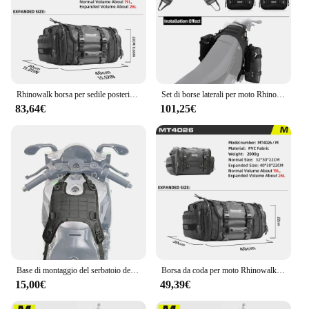
Rhinowalk borsa per sedile posteriore per moto bagaglio da viaggio impermeabile 19L-80L borsa per coda/bagagliaio/cremagliera espandibile per la maggior parte delle moto
Set di borse laterali per moto Rhinowalk borsa sinistra e destra con Base 12L/16L/20L/30L borsa per sedile posteriore rimovibile borsa per attrezzi con Base universale
83,64€
101,25€
Base di montaggio del serbatoio del carburante per moto Rhinowalk Bag, kit di sospensione del sedile posteriore, sistema plug-in, attrezzatura per la guida fai-da-te, accessori
Borsa da coda per moto Rhinowalk 26L/45L/60L/80L Borsa da moto espandibile impermeabile Borse da viaggio per moto di grande capacità
15,00€
49,39€