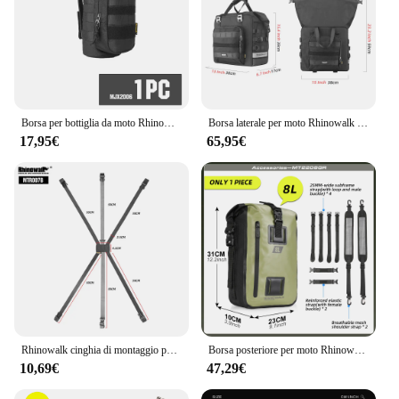
Borsa per bottiglia da moto Rhinowalk Borsa per bollitore isolata da 1,5 litri Borsa per bottiglia d'acqua con motore portatile Metodo di montaggio ricco con sistema Molle
Borsa laterale per moto Rhinowalk borsa a coda di cubo 3D a sgancio rapido borsa a tracolla espandibile impermeabile 25L-32L borsa portaoggetti per moto
17,95€
65,95€
Rhinowalk cinghia di montaggio per borsa posteriore per moto adatta MT2335 MT21610/20/30 MT2208/15/30
Borsa posteriore per moto Rhinowalk 100% zaino da ciclismo impermeabile 8L 15L 30L pacchetto sella laterale motore accessori per valigie da viaggio
10,69€
47,29€