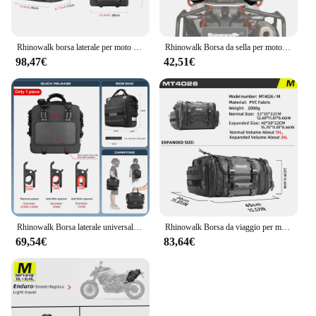
Rhinowalk borsa laterale per moto impermeabile 1Pc a sgancio rapido 3D Cube 25L-32L accessori per scatola di coda per bagagli da viaggio per moto
Rhinowalk Borsa da sella per moto 20L/45L/65L Motore impermeabile Sedile posteriore Borsa da viaggio per bagagli ad asciugatura rapida
98,47€
42,51€
Rhinowalk Borsa laterale universale per moto 20L-30L con borsa interna rimovibile impermeabile al 100% Bagagli da viaggio per moto
Rhinowalk Borsa da viaggio per moto Borsa da viaggio impermeabile 19L-80L espandibile di grande capacità per coda/bagagliaio/rack per la maggior parte delle moto
69,54€
83,64€