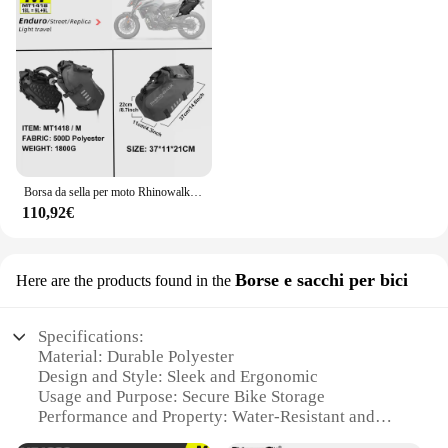
Borsa da sella per moto Rhinowalk 48L/28L/18L 100% impermeabile 2 pezzi borsa da viaggio per sedile posteriore laterale per moto borsa asciutta da viaggio
110,92€
Borse e sacchi per bici
Here are the products found in the
Specifications:
Material: Durable Polyester
Design and Style: Sleek and Ergonomic
Usage and Purpose: Secure Bike Storage
Performance and Property: Water-Resistant and
Weather-Proof