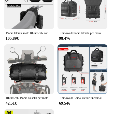
Borsa laterale moto Rhinowalk con Base impermeabile 12L/16L/20L/30L borsa sedile posteriore rimovibile bagaglio moto multifunzionale
Rhinowalk borsa laterale per moto impermeabile 1Pc a sgancio rapido 3D Cube 25L-32L accessori per scatola di coda per bagagli da viaggio per moto
105,89€
98,47€
Rhinowalk Borsa da sella per moto 20L/45L/65L Motore impermeabile Sedile posteriore Borsa da viaggio per bagagli ad asciugatura rapida
Rhinowalk Borsa laterale universale per moto 20L-30L con borsa interna rimovibile impermeabile al 100% Bagagli da viaggio per moto
42,51€
69,54€