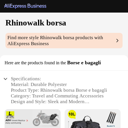
Rhinowalk borsa
Find more style
Rhinowalk borsa
products with
AliExpress Business
Borse e bagagli
Here are the products found in the
Specifications:
Material: Durable Polyester
Product Type: Rhinowalk borsa Borse e bagagli
Category: Travel and Commuting Accessories
Design and Style: Sleek and Modern
Usage and Purpose: Secure Transportation of
Valuables
Performance and Property: Water-Resistant and
Lightweight