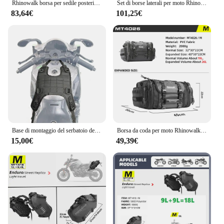
Rhinowalk borsa per sedile posteriore per moto bagaglio da viaggio impermeabile 19L-80L borsa per coda/bagagliaio/cremagliera espandibile per la maggior parte delle moto
Set di borse laterali per moto Rhinowalk borsa sinistra e destra con Base 12L/16L/20L/30L borsa per sedile posteriore rimovibile borsa per attrezzi con Base universale
83,64€
101,25€
Base di montaggio del serbatoio del carburante per moto Rhinowalk Bag, kit di sospensione del sedile posteriore, sistema plug-in, attrezzatura per la guida fai-da-te, accessori
Borsa da coda per moto Rhinowalk 26L/45L/60L/80L Borsa da moto espandibile impermeabile Borse da viaggio per moto di grande capacità
15,00€
49,39€