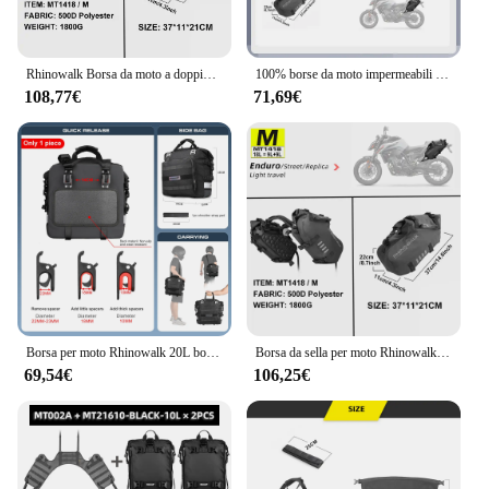
Rhinowalk Borsa da moto a doppio lato 100% impermeabile 18L/28L/48L Borse portaoggetti per borse laterali per motore di grande capacità Confezione da 2 pezzi
100% borse da moto impermeabili da 48 litri borsa laterale resistente borsa da viaggio borsa da sella universale per borsa da sella
108,77€
71,69€
Borsa per moto Rhinowalk 20L borsa laterale per borsa laterale 1 o 2 pezzi borsa interna rimovibile impermeabile per moto universale borsa per bagagli
Borsa da sella per moto Rhinowalk impermeabile per la maggior parte senza rastrelliere laterali bici sportiva fuoristrada adatta a BMW Honda Kawasaki Yamaha Benelli
69,54€
106,25€