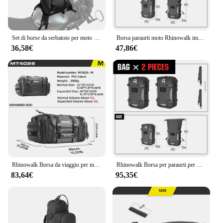
Set di borse da serbatoio per moto Rhinowalk con base universale da 10 litri, borse a tracolla da viaggio per esterni impermeabili interne da esterno
Borsa paraurti moto Rhinowalk impermeabile con bordo di supporto interno telaio Crash Bar Pack borsa di posizionamento per attrezzi da equitazione all'aperto
36,58€
47,86€
Rhinowalk Borsa da viaggio per moto Borsa da viaggio impermeabile 19L-80L espandibile di grande capacità per coda/bagagliaio/rack per la maggior parte delle moto
Rhinowalk Borsa per paraurti per moto Borsa per barra di protezione per motore impermeabile da 6 litri con scheda di supporto Borsa laterale per pannello posteriore Sistema Molle
83,64€
95,35€