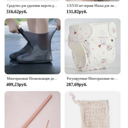
Средство для удаления шерсти домашних животных, многоразовый стикер с шариками и шерстью, средство для удаления шерсти у кошек, средство для уборки шерсти домашних животных, средство для стирки
1/3/5/10 шт черная Маска для лица многоразовая Маска от пыли моющиеся Mascarillas защитная Маска туманной мутности Маска Mascarilla Маска Тканевая
316,62руб.
131,82руб.
Многоразовые Нескользящие дождевые сапоги, водонепроницаемые чехлы для обуви, резиновые дождевые сапоги для использования на открытом воздухе, товары для дома
Регулируемые Многоразовые подгузники, детские моющиеся подгузники, удобная ткань с защитой от протечек на 3-15 кг
409,23руб.
287,69руб.