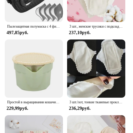
Пылезащитная полумаска с 4 фильтрами, многоразовый пылезащитный респиратор с активированным углем, хорошее качество, уличная маска для езды на мотоцикле
3 шт., женские трусики с подкладкой
497,85руб.
237,10руб.
Простой в выращивании кошачий травяной ящик, многоразовый Набор для выращивания гидропонных микрорастений, иерархический дизайн, съемный
3 шт./лот, тонкие тканевые прокладки, мягкие хлопковые моющиеся женские прокладки для трусиков, гигиенические прокладки, салфетки, ежедневные многоразовые прокладки для менструальной гигиены
229,99руб.
236,29руб.