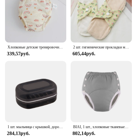
Хлопковые детские тренировочные штаны для детей, подгузники, водонепроницаемое нижнее белье, трусики для младенцев, моющиеся тканевые подгузники для мальчиков и девочек, многоразовые подгузники
2 шт. гигиенические прокладки многоразовые женские полотенца менструальные подгузники для взрослых ватные прокладки мягкие салфетки моющиеся противоскользящие прокладки для трусов
339,57руб.
605,44руб.
1 шт. мыльница с крышкой, дорожный многоразовый держатель для посуды, контейнер для мыла, аксессуары для ванной комнаты, полипропиленовая двухслойная дренажная сетка с ручкой
BIAI, 1 шт., хлопковые тканевые подгузники для взрослых, многоразовые тканевые подгузники для недержания, моющиеся подгузники, штаны для взрослых, подарок для подростков
284,13руб.
802,14руб.