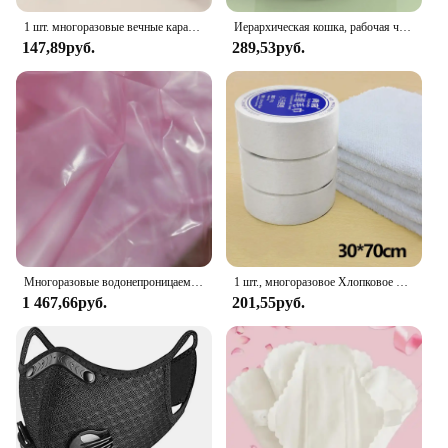
1 шт. многоразовые вечные карандаши HB, неограниченный женский карандаш, инструмент для эскизов без чернил для письма F19E
Иерархическая кошка, рабочая чаша, гидропонное соленое культивирование, многоразовый контейнер для выращивания кошачьей мяты, рассада
147,89руб.
289,53руб.
Многоразовые водонепроницаемые подгузники из ПВХ для взрослых большого размера из ТПУ пальто водонепроницаемые подгузники для брюк недержания пластиковые супер прозрачные
1 шт., многоразовое Хлопковое полотенце, 30-100 см
1 467,66руб.
201,55руб.