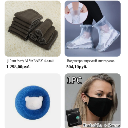
(10 шт./лот) ALVABABY 4-слойная стандартная Высококачественная детская подставка из бамбукового угля, моющаяся многоразовая вставка
Водонепроницаемый многоразовый чехол для обуви, силиконовые защитные чехлы унисекс для обуви, защита от дождя для дома и улицы, противоскользящая обувь для дождливой погоды
1 298,00руб.
504,10руб.