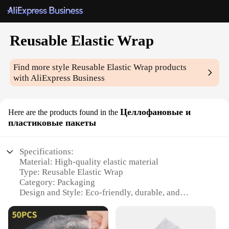
Reusable Elastic Wrap
Find more style
Reusable Elastic Wrap
products
with AliExpress Business
Целлофановые и
Here are the products found in the
пластиковые пакеты
Specifications:
Material: High-quality elastic material
Type: Reusable Elastic Wrap
Category: Packaging
Design and Style: Eco-friendly, durable, and
versatile
Usage and Purpose: Secure and protect items during
transportation or storage