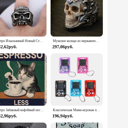
Ретро Изысканный Новый Стиль Простое Панк Крыло Череп Панк Кольцо Мужчины и Женщины Хип-Хоп Рок Мода Тенденция Подарочное Кольцо Аксессуары Подарок
Мужское кольцо из нержавеющей стали с титановым полым ретро-викингом и ирландским кельтским узлом с открытой головой черепа, мужское кольцо
82,62руб.
297,06руб.
Ретро Забавный кофейный постер больше эспрессо без эспрессо металлический жестяной знак для дома кухни кафе бара гостиной настенный Декор 8X
Классическая Мини-игровая приставка, детская портативная Ретро ностальгическая мини-игровая консоль с брелоком, видеоигра
42,96руб.
196,94руб.