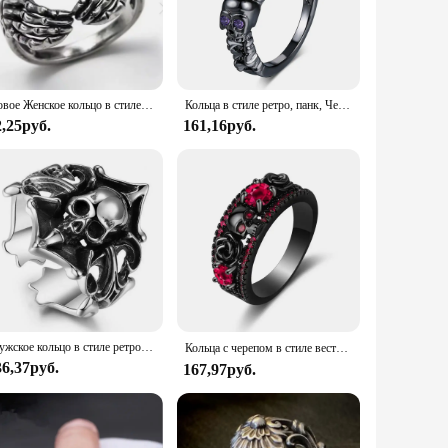
 features a striking skull motif that's sure to turn heads. Its
bust construction ensures it can withstand the rigors of daily
Новое Женское кольцо в стиле ретро
Кольца в стиле ретро, панк, Череп, готические кольца для женщин и мужчин, украшения на Хэллоуин, готические большие черные золотые кольца, оптовая продажа, модные украшения R523
le and modern edge. Whether you're looking to accessorize a
able for both men and women, offering a unique and edgy
2,25руб.
161,16руб.
a variety of occasions, from a laid-back day out to a more
dor looking to expand your product offerings or an
Мужское кольцо в стиле ретро с имитацией черепа
Кольца с черепом в стиле вестерн-панк, винтажные кольца с красным цирконом и черной меди для модных ювелирных изделий, аксессуаров, подарков в стиле ретро, готики 반지
36,37руб.
167,97руб.