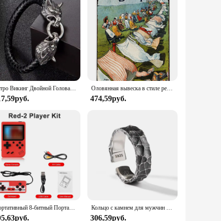
Ретро Викинг Двойной Голова Волка Кожаный Браслет Для Мужчин Личность Шарм Ювелирные Изделия Уличная Вечеринка Аксессуары
Оловянная вывеска в стиле ретро, Настенный декор, стирка под солнечным светом, мыло для стирки, металлический винтажный жестяной знак, декор для ресторана, бара, паба, магазина, Забавный Ретро стиль
17,59руб.
474,59руб.
Портативный 8-битный Портативный ретро-видеоплеер со встроенными 400 ФК играми, с диагональю 3,0 дюйма и ЖК-экраном, Детский новогодний подарок
Кольцо с камнем для мужчин и женщин, регулируемое кольцо с узором в виде трещин в стиле ретро, серебро 925 пробы
05,63руб.
306,59руб.