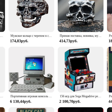
ское кольцо ретро властителя череп модное кольцо индивидуальная крутая уличная нишевая креативная трендовая фотосессия подарок аксессуары для пальцев
Мужское кольцо с черепом в стиле ретро
Прямая поставка, новинка, мужские кольца из нержавеющей стали 316L, кольца в стиле ретро для мотоциклиста, голова черепа, искусственное кольцо, подарок для парня
174,83руб.
414,73руб.
1
Кольца в готическом стиле для мужчин и женщин, простые ювелирные украшения в стиле панк/Ретро, с черепом и черным цирконием, на Хэллоуин
Портативная игровая консоль в стиле ретро с ЖК-дисплеем, модель компьютера с ЭЛТ с поддержкой сетевого ТВ-бокс, встроенные 180 игр, 3,5 дюйма, 180 игр
156 игр для Sega Megadrive ретро мини аркадная игровая консоль с 2,8 дюймовым цветным дисплеем перезаряжаемая батарея AV выход на ТВ
6 130,44руб.
2 100,70руб.
4