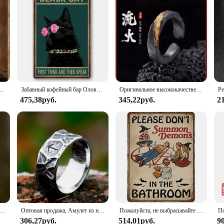
 я ненавидеть всех, винтажный Настенный декор, ретро искусство
Забавный кофейный бар Оловянная вывеска винтажный Кот стена искусство Декор ретро кофе металлические знаки Черный кот кафе домашние бары
Оригинальное высококачественное модное мужское кольцо ручной работы, открытое новое кольцо в ретро стиле Джокера.
475,38руб.
345,22руб.
2
ержавеющей стали с цветочным узором для мужчин и женщин
Оптовая продажа, Амулет из нержавеющей стали для мужчин и женщин в стиле ретро
Пожалуйста, не выбрасывайте демонов в ванную комнату, постер, украшение для ванной комнаты, Хэллоуин, винтажный металлический жестяной знак, Ретро Декор для стен
306,27руб.
514,01руб.
9