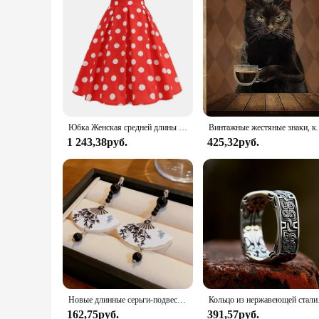
Юбка Женская средней длины в горошек, Повседневная плиссированная юбка в винтажном стиле 50-х годов, с завышенной талией, в стиле ретро, лето
Винтажные жестяные знаки, кошка перед кофе,
1 243,38руб.
425,32руб.
Новые длинные серьги-подвески в китайском стиле ретро с нефритовыми каплями для женщин в форме веера длинные подвесные металлические серьги-кисточки Ювелирные изделия Подарки
Кольцо из н
162,75руб.
391,57руб.