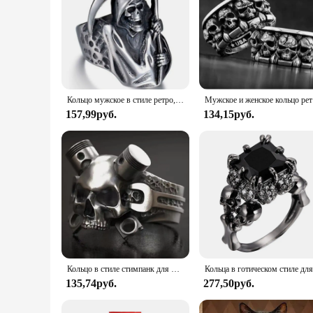
Кольцо мужское в стиле ретро, персонализированное украшение в готическом стиле, в авангардном стиле, голова черепа, властительство серпа, хип-хоп, рок, панк
Мужское и жен
157,99руб.
134,15руб.
Кольцо в стиле стимпанк для мужчин и женщин, простой Готический гаечный ключ в стиле хип-хоп, тяжелое кольцо в стиле стимпанк, винтовое кольцо в виде черепа, аксессуары для улицы
135,74руб.
277,50руб.