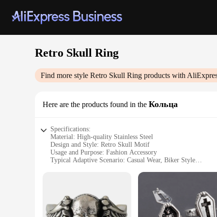
Retro Skull Ring
Find more style
Retro Skull Ring
products with AliExpre
Кольца
Here are the products found in the
Specifications:
Material: High-quality Stainless Steel
Design and Style: Retro Skull Motif
Usage and Purpose: Fashion Accessory
Typical Adaptive Scenario: Casual Wear, Biker Style
Shape or Size or Weight or Quantity: One Ring Per Set
Performance and Property: Durable, Corrosion-Resistant
Parts and Accessories: None
Features:
|Wholesale|Vendors|