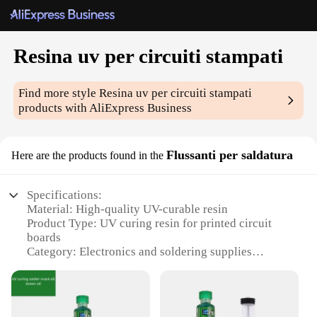
Resina uv per circuiti stampati
Find more style
Resina uv per circuiti stampati
products with AliExpress Business
Flussanti per saldatura
Here are the products found in the
Specifications:
Material: High-quality UV-curable resin
Product Type: UV curing resin for printed circuit
boards
Category: Electronics and soldering supplies
Design and Style: Advanced formulation for
superior adhesion and flow
Usage and Purpose: Ideal for soldering and sealing
electronic components