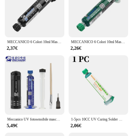
MECCANICO 6 Colori 10ml Maschera per Saldatura a Polimerizzazione UV Inchiostro per PCB BGA Circuito Isolante Proteggi Pasta di Saldatura Flux Olio Meccanico
MECCANICO 6 Colori 10ml Maschera per Saldatura a Polimerizzazione UV Inchiostro per PCB BGA Circuito Isolante Proteggi Pasta di Saldatura Flux Olio Meccanico
2,37€
2,26€
Meccanico UV fotosensibile maschera per saldatura inchiostro BGA PCB circuito vernice pasta per saldatura olio isolante prevenire l'arco corrosivo
1-5pcs 10CC UV Curing Solder Mask Ink Resistance Paste olio verde per PCB BGA Circuit Board Protect Paint strumenti di riparazione elettronici
5,49€
2,06€