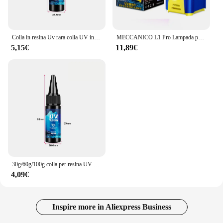
Colla in resina Uv rara colla UV in resina epossidica ad alta durezza trasparente per gioielli che fanno trasparenza asciugatura rapida colla Uv 30-1000g
MECCANICO L1 Pro Lampada polimerizzante UV intelligente Doppia lampada Strumento di riparazione polimerizzazione rapida OCA Maschera di saldatura ottica Colla in resina a olio
5,15€
11,89€
30g/60g/100g colla per resina UV polimerizzazione a raggi ultravioletti resina epossidica alta trasparenza asciugatura rapida gioielli fai da te che fanno strumenti in resina penna UV
4,09€
Inspire more in Aliexpress Business