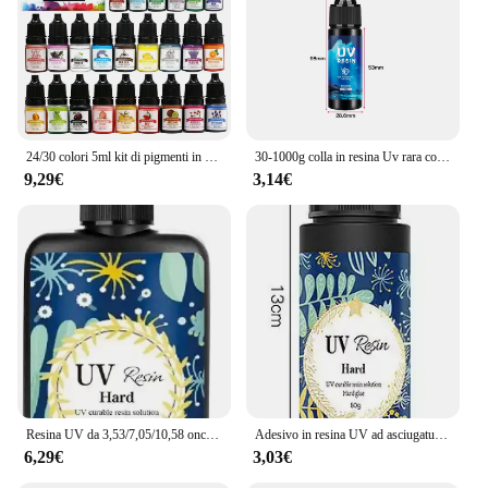
24/30 colori 5ml kit di pigmenti in resina epossidica colorante liquido colorante fai da te UV stampo in resina epossidica creazione di gioielli accessori set di pigmenti coloranti
30-1000g colla in resina Uv rara colla UV in resina epossidica ad alta durezza trasparente per gioielli che fanno trasparenza asciugatura rapida colla Uv
9,29€
3,14€
Resina UV da 3,53/7,05/10,58 once Resina di cristallo UV trasparente, dura e aggiornata, nuova formula Resina a polimerizzazione rapida ultravioletta per la creazione di gioielli
Adesivo in resina UV ad asciugatura rapida Incolore trasparente liquido ultravioletto polimerizzazione UV uso artigianale fai da te 10/25/30/50/60/100g
6,29€
3,03€