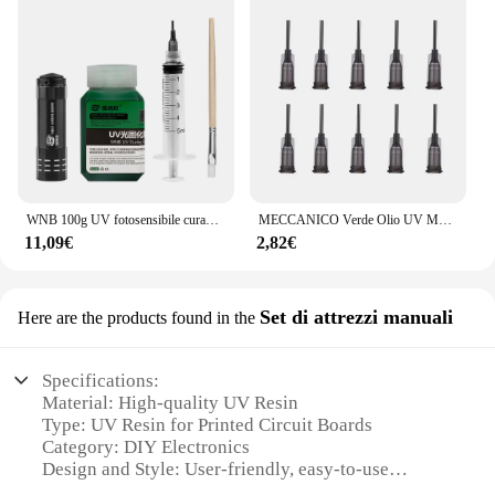
WNB 100g UV fotosensibile curabile maschera per saldatura inchiostro prevenire arco corrosivo BGA PCB SMD circuito riparazione saldatura vernice olio
MECCANICO Verde Olio UV Maschera di Saldatura PCB BGA Vernice Prevenire La Corrosione Arcing Pasta di Saldatura Flux Ink
11,09€
2,82€
Set di attrezzi manuali
Here are the products found in the
Specifications:
Material: High-quality UV Resin
Type: UV Resin for Printed Circuit Boards
Category: DIY Electronics
Design and Style: User-friendly, easy-to-use
Usage and Purpose: Ideal for PCB repair and