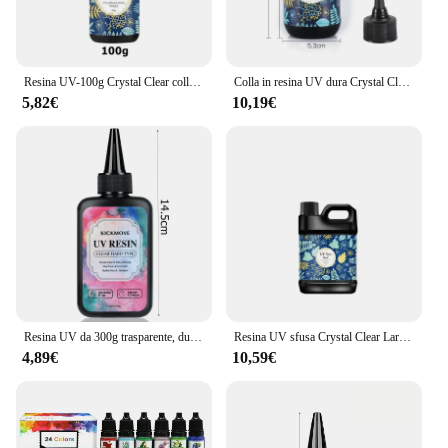
Resina UV-100g Crystal Clear colla UV di tipo duro resina epossidica polimerizzante a raggi ultravioletti per la creazione di gioielli fai da te, decorazione artigianale
Colla in resina UV dura Crystal Clear polimerizzazione a raggi ultravioletti resina epossidica colla UV cura solare strumenti per la creazione di gioielli fai da te attivati dalla luce solare
5,82€
10,19€
Resina UV da 300g trasparente, dura, resina epossidica cristallina aggiornata su resina polimerica UV premiscelata per la creazione di gioielli artigianali
Resina UV sfusa Crystal Clear Large UV Cure Resina epossidica Kit duro Resina premiscelata colla solare trasparente UV attivata per gioielli
4,89€
10,59€