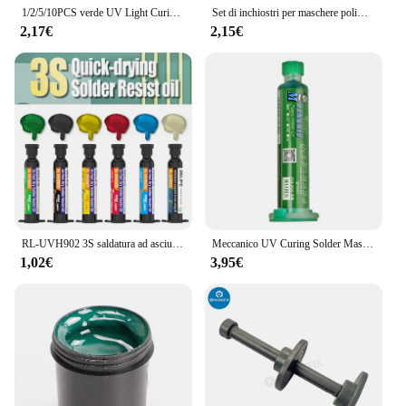
1/2/5/10PCS verde UV Light Curing BGA PCB maschera di saldatura inchiostro prevenire Arcing corrosivo olio UV verde per saldatura madre PCB del telefono
Set di inchiostri per maschere polimerizzanti fotosensibili UV verdi Set di inchiostri per pasta saldante curabili olio BGA PCB Circuit Board strumento di riparazione del flusso di saldatura
2,17€
2,15€
RL-UVH902 3S saldatura ad asciugatura rapida resistere all'olio polimerizzazione UV maschera di saldatura isolamento riparare il circuito PCB e componenti danneggiati
Meccanico UV Curing Solder Mask Ink Black/Green BGA Oil prevenire l'inarcamento corrosivo per strumenti di riparazione della scheda madre del PCB del telefono cellulare
1,02€
3,95€