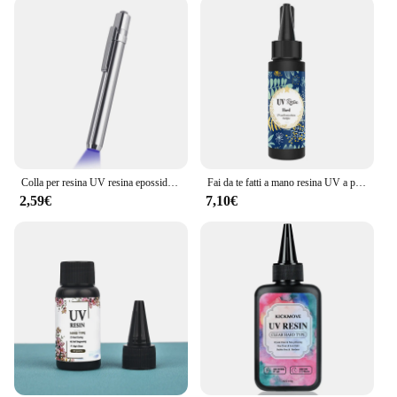
Colla per resina UV resina epossidica trasparente colla UV polimerizzazione a raggi ultravioletti lampada UV adesiva ad asciugatura rapida forniture per la creazione di gioielli in resina fai da te
Fai da te fatti a mano resina UV a polimerizzazione rapida colla senza ombre resistente all'ingiallimento per la decorazione fai da te
2,59€
7,10€