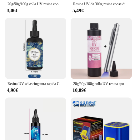
20g/50g/100g colla UV resina epossidica gioielli fai da te che fanno alta trasparenza asciugatura rapida colla ad alta durezza lampada UV
Resina UV da 300g resina epossidica a polimerizzazione UV dura cristallina, resina UV con Formula aggiornata, Kit di colla ad attivazione solare resina trasparente,
3,06€
5,49€
Resina UV ad asciugatura rapida Crystal Clear tipo duro colla UV resina epossidica polimerizzante a raggi ultravioletti per gioielli fai da te che fanno decorazione artigianale
20g/50g/100g colla UV resina epossidica gioielli fai da te che fanno alta trasparenza asciugatura rapida colla ad alta durezza lampada UV decorazione artigianale fai da te
4,90€
10,09€