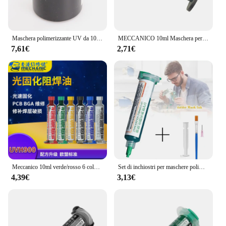
Maschera polimerizzante UV da 100g pratica prevenire la riparazione del circuito stampato corrosivo olio per vernice per saldatura resistente alla saldatura verde
MECCANICO 10ml Maschera per saldatura a polimerizzazione UV Saldatura a inchiostro Vernice ad olio Prevenire l'arco corrosivo Inchiostri fotosensibili UV per PCB BGA
7,61€
2,71€
Meccanico 10ml verde/rosso 6 colori UV Curing Solder maschera inchiostro per PCB BGA circuito isolante proteggere olio di flusso pasta di saldatura
Set di inchiostri per maschere polimerizzanti fotosensibili UV verdi Set di inchiostri per pasta saldante curabili olio BGA PCB Circuit Board strumento di riparazione del flusso di saldatura
4,39€
3,13€