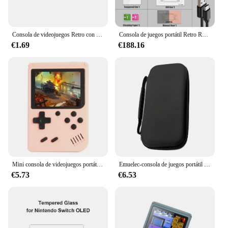
Consola de videojuegos Retro con pantalla LCD de 2,4 pulgadas, consola de juegos portátil integrada de 400 pulgadas, regalo de Navidad
Consola de juegos portátil Retro RG556, Android 13, Pantalla AMOLED de 5,48 pulgadas, 5500mAh, WIFI, BT5.0, Bluetooth inalámbrico, reproductor de vídeo Retro
€1.69
€188.16
Mini consola de videojuegos portátil Retro para niños, reproductor de juegos de 8 bits, pantalla LCD a Color de 3,0 pulgadas, 500 juegos integrados
Emuelec-consola de juegos portátil M17, emulador de pantalla LCD de 4,3 pulgadas, reproductor de videojuegos Retro portátil, más de 20000 juegos clásicos integrados
€5.73
€6.53