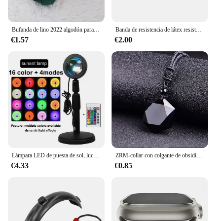
Bufanda de lino 2022 algodón para mujer, chal de diseñador de lujo, Pashmina, Hijabs, Foulard, diadema
Banda de resistencia de látex resistente, banda elástica para ejercicio de fuerza, auxiliar, Pilates, gimnasio, equipo de Fitness, tren de refuerzo
€1.57
€2.00
Lámpara LED de puesta de sol, luces nocturnas, proyector USB, decoración de fiesta de cumpleaños, luces de ambiente para dormitorio, sala de estar, fotografía de pared
ZRM-collar con colgante de obsidiana negra, colgante de estrella de obsidiana, joyería de cristal de amor de la suerte con cuerda gratis, envío directo
€4.33
€0.85