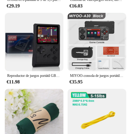
€29.19
€16.03
Reproductor de juegos portátil GB300, pantalla de 3,0 pulgadas, consola de videojuegos para TV, salida AV, consola de juegos Retro integrada, 8G, más de 6000 juegos
MIYOO-consola de juegos portátil A30, miniconsola con pantalla de 2,8 pulgadas, sistema Linux, emulador Retro de vídeo, Motor de vibración Wifi, regalos para niños
€11.98
€35.95