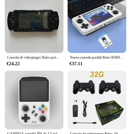
Consola de videojuegos Retro portátil para niños, reproductor de Arcade, Mini máquina emuladora, estación de retrojuegos
Nueva consola portátil Retro R36H, sistema Linux de código abierto, consolas de juegos clásicas, pantalla IPS de 3,5 pulgadas, reproductor de vídeo portátil de 64G
€24.22
€37.11
GAMINJA-pantalla IPS de 3,5 pulgadas, consola de juegos portátil retro integrada, más de 5500 juegos clásicos, sistema Linux, salida HDMI y TV
Consola de videojuegos Retro, dispositivo inalámbrico de 2,4G, 4k, 20000 juegos, 64G, Dendy portátil, para GBA/FC/PS1/MD