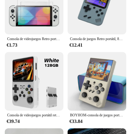
Consola de videojuegos Retro portátil para niños, consola de juegos de bolsillo con carga USB, pantalla TFT de 7 pulgadas
Consola de juegos Retro portátil, 800 en 1, Gameboy de 8 bits, pantalla Lcd de 3,0 pulgadas, juguete nostálgico, regalo para hombre
€1.73
€12.41
Consola de videojuegos portátil retro R36S, juego de 64GB, pantalla IPS de 3,5 pulgadas, consola de juegos portátil, regalo Linux de código abierto
BOYHOM-consola de juegos portátil Retro R35PlUS, consola de videojuegos de 3,5 pulgadas, sistema Linux, doble Joystick, reproductor de vídeo de bolsillo portátil
€39.74
€33.84