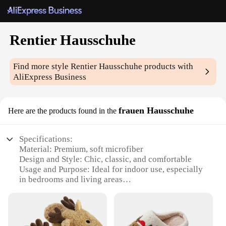
Rentier Hausschuhe
Find more style
Rentier Hausschuhe
products with
AliExpress Business
frauen Hausschuhe
Here are the products found in the
Specifications:
Material: Premium, soft microfiber
Design and Style: Chic, classic, and comfortable
Usage and Purpose: Ideal for indoor use, especially
in bedrooms and living areas
Performance and Property: Durable, non-slip soles
for safety
Parts and Accessories: Comes as a set of two pairs
Typical Adaptive Scenario: Perfect for relaxing at