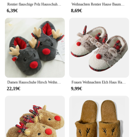
Rentier flauschige Pelz Hausschuhe Cartoon Plüsch geschlossene Zehen Hausschuhe niedlichen Plüsch Slip-On Hausschuhe mit roter Schleife für den Winter drinnen
Weihnachten Rentier Hause Baumwolle Hausschuhe Cartoon Nette Warme Hause Plüsch Hausschuhe Indoor Bequeme Boden Anti Slip Baumwolle Hausschuhe
6,39€
8,69€
Damen Hausschuhe Hirsch Weihnachts schuhe Baumwolle Plüsch niedlichen Hausschuhe Winter Baumwolle Innen haus flachen Boden weichen warmen Plüsch Hausschuhe
Frauen Weihnachten Elch Haus Hausschuhe rutsch feste Plüsch Baumwolle Hausschuhe gemütliche Rentier weiche Schuhe für kaltes Wetter nach Hause drinnen
22,19€
9,99€