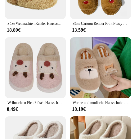
Süße Weihnachten Rentier Hausschuhe rutsch feste Winter Hausschuhe Slipper Hausschuhe gemütliche Frauen Männer atmungsaktive Schlafzimmer Hausschuhe
Süße Cartoon Rentier Print Fuzzy Hausschuhe, Slip auf weichen Sohlen Wohnungen, offene Zehen rutsch feste Schuhe, Plüsch gemütliche Indoor Weihnachts schuhe
18,89€
13,59€
Weihnachten Elch Plüsch Hausschuhe pelzigen Rentier Hausschuhe bequeme niedliche Tier Hausschuhe Anti Slip weich für Outdoor Indoor Schlafzimmer
Warme und modische Hausschuhe weiche Sohlen Frauen Weihnachten Rentier Winter Indoor Haushalt Cartoon Baumwolle Hausschuhe
8,49€
18,19€