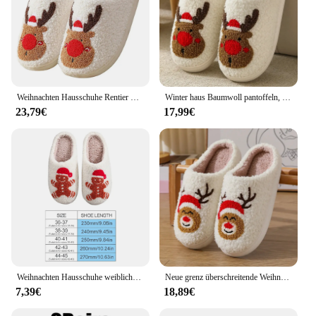
Weihnachten Hausschuhe Rentier Nette Hausschuhe Für Frauen Elch Mann Frau Weihnachten Stil Hausschuhe Für Erwachsene
Winter haus Baumwoll pantoffeln, Weihnachts geschenke Weihnachts mann Elch pantoffeln niedlichen Lebkuchen mann warme Baumwoll pantoffeln Männer und Frauen
23,79€
17,99€
Weihnachten Hausschuhe weibliches Zuhause flauschige Flip Flops Winter Frauen Mädchen Indoor niedlichen Hirsch Lebkuchen Mann warmes Haus Plüsch Schuhe
Neue grenz überschreitende Weihnachts hirsch Lebkuchen Mann Hausschuhe Frauen warme Indoor Winter Baumwolle Hausschuhe Smiley Gesicht Design
7,39€
18,89€