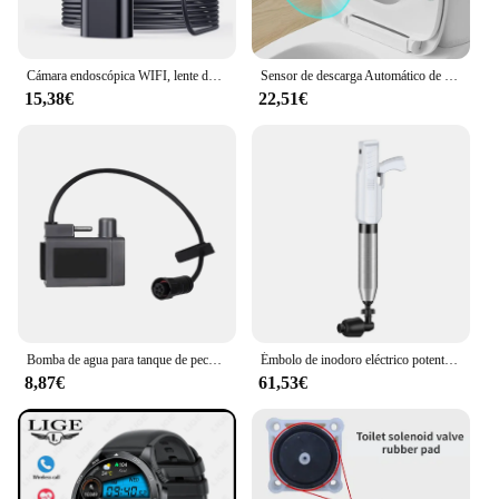
Cámara endoscópica WIFI, lente de 8mm, HD720P, Endoscopio inalámbrico, tubo de drenaje, boroscopio de inspección de motor, LED, impermeable para teléfonos inteligentes
Sensor de descarga Automático de inodoro, botón de descarga de inodoro sin contacto, botón de lavado de inodoro automático inteligente, interruptor de drenaje táctil
15,38€
22,51€
Bomba de agua para tanque de peces Xiaomi Mijia Smart, instalación de repuesto, diseño de drenaje con un clic, HWL-M100
Émbolo de inodoro eléctrico potente, draga neumática de drenaje de alcantarillado antisalpicaduras para Baño
8,87€
61,53€