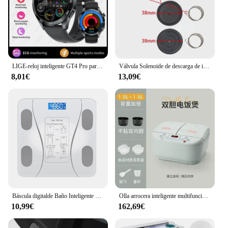
LIGE-reloj inteligente GT4 Pro para hombre y mujer, pulsera de drenaje resistente al agua con llamadas, Bluetooth, monitor de ritmo cardíaco
Válvula Solenoide de descarga de inodoro inteligente, válvula electromagnética sanitaria inteligente, válvula reductora de presión de drenaje, accesorios, 1 unidad
8,01€
13,09€
Báscula digitalde Baño Inteligente Bluetooth con Indicador de Temperatura, Smart Scale Digital, Medición de 8 Parámetros diferentes, Grasa Corporal, Memoria para 10 usuarios Balanza Electrónica Peso
Olla arrocera inteligente multifunción de doble drenaje para el hogar, electrodomésticos Multicooker de 220v, control Dual, Riz Electric
10,99€
162,69€