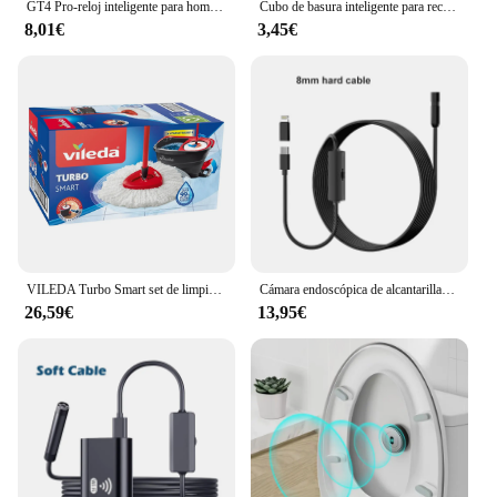
GT4 Pro-reloj inteligente para hombre y mujer, pulsera de drenaje resistente al agua con llamadas, Bluetooth, monitor de ritmo cardíaco, 2024
Cubo de basura inteligente para reciclaje, papelera eléctrica con Sensor automático, impermeable, para cocina y baño, 13l
8,01€
3,45€
VILEDA Turbo Smart set de limpieza con fregona completa + cubo con escurridor
Cámara endoscópica de alcantarillado controlada por vídeo, drenaje para Iphone 6, 8, IOS, teléfono móvil, coches, Android, tipo C, 5,5/8mm, 200MP
26,59€
13,95€