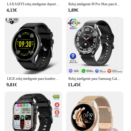
LAXASFIT-reloj inteligente deportivo para hombre y mujer, pulsera con pantalla táctil HD de 2024 pulgadas, Bluetooth, llamadas, novedad de 2,01
Reloj inteligente I8 Pro Max para hombre y mujer, pulsera con respuesta a llamadas, rastreador de actividad deportiva, Dial personalizado, regalo para teléfono Apple, PK IWO 27 X8 T500
4,13€
1,89€
LIGE-reloj inteligente para hombre y mujer, accesorio de pulsera resistente al agua IP67 con pantalla táctil, Bluetooth, compatible con Android e IOS
Reloj inteligente para Samsung Galaxy Watch6, Smartwatch clásico con GPS, control del ritmo cardíaco y de la salud, resistente al agua, llamadas por Bluetooth, novedad de 2024
9,81€
11,45€