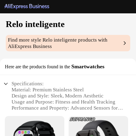
Relo inteligente
Find more style
Relo inteligente
products with
AliExpress Business
Smartwatches
Here are the products found in the
Specifications:
Material: Premium Stainless Steel
Design and Style: Sleek, Modern Aesthetic
Usage and Purpose: Fitness and Health Tracking
Performance and Property: Advanced Sensors for
Accurate Data
Typical Adaptive Scenario: Daily Wear for Active
Lifestyles
Shape or Size or Weight or Quantity: Comfortable,