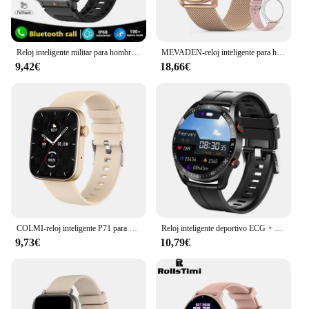
Reloj inteligente militar para hombre, accesorio de pulsera resistente al agua IP68 con Bluetooth, llamadas, Pantalla Amoled, compatible con Android e IOS, 1,91
MEVADEN-reloj inteligente para hombre y mujer, pulsera con llamadas, Bluetooth, Dial personalizado, deportivo, rastreador de Fitness, frecuencia cardíaca, para Android e IOS, Y22
9,42€
18,66€
COLMI-reloj inteligente P71 para hombre y mujer, accesorio de pulsera resistente al agua IP68 con llamadas de voz, control de la salud, notificaciones inteligentes y asistente de voz
Reloj inteligente deportivo ECG + PPG para hombre, pulsera con llamadas, Bluetooth, láser, presión arterial, resistente al agua + caja
9,73€
10,79€