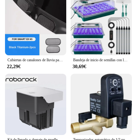
Cubiertas de canalones de lluvia para coche, ranura de drenaje de limpiaparabrisas modificada, agujero de drenaje de capó de reacondicionamiento, bloqueo de residuos antihojas, elfo inteligente #3
Bandeja de inicio de semillas con luz de cultivo, Kit de Inicio de semillas con temporizador inteligente de 120 celdas, orificios de drenaje ajustables
22,29€
30,69€
Kit de llenado y drenaje de muelle Original para Roborock Q Revo, Robot aspirador, enlace automático inteligente, sistemas de agua y aguas residuales
Temporizador automático de 1/2 pulgadas AC220V, compresor, temporizador de drenaje de condensación, válvula solenoide