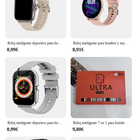
Reloj inteligente deportivo para hombre y mujer, pulsera con pantalla táctil completa, Bluetooth, llamadas telefónicas, personalizada, regalo, 1,44 pulgadas
Reloj inteligente para hombre y mujer, accesorio de pulsera resistente al agua IP67 con llamadas, Bluetooth, control del ritmo cardíaco 24H, compatible con Android e IOS, novedad de 2024
0,99€
8,91€
Reloj inteligente deportivo para hombre y mujer, pulsera con Bluetooth, llamadas y teléfono, PK H13, H5, P73, novedad de 2024
Reloj inteligente 7 en 1 para hombre y mujer, pulsera Ultra 9 con pantalla de alta definición de 2,2 pulgadas, control del ritmo cardíaco, NFC, regalo
0,99€
9,80€