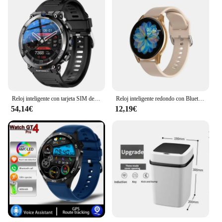
Reloj inteligente con tarjeta SIM de red 4G para hombres y mujeres, 1,39 pulgadas, cámara Dual, GPS, Wifi, NFC, resistente, 64G-ROM, Google Play, IP67, Android
Reloj inteligente redondo con Bluetooth para hombre y mujer, pulsera con seguimiento de actividad física, personalizada, para Android e IOS, 2024
54,14€
12,19€