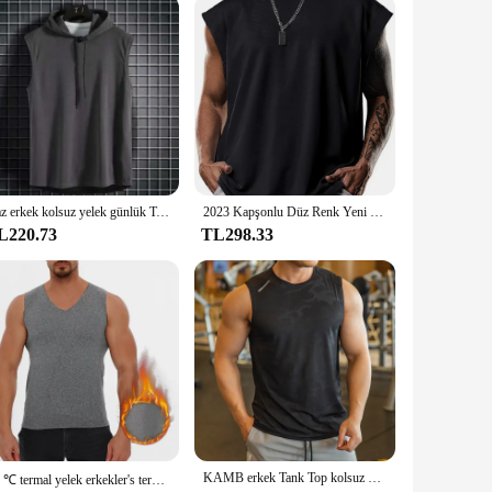
Yaz erkek kolsuz yelek günlük T-shirt Hoodie spor kas kapşonlu yelek T-shirt Polyester nefes Hip-hop kazak
2023 Kapşonlu Düz Renk Yeni erkek Rahat Kazak Spor erkek tişört Kolsuz erkek Yelek Gevşek
L220.73
TL298.33
KAMB erkek Tank Top kolsuz gömlek spor giyim erkekler vücut geliştirme basketbol hızlı kuru nefes spor eğitimi spor
37 ℃ termal yelek erkekler's termal iç çamaşır yelek sonbahar kış uzun adam için termal iç çamaşır Tank Top v yaka dikişsiz iç çamaşırı