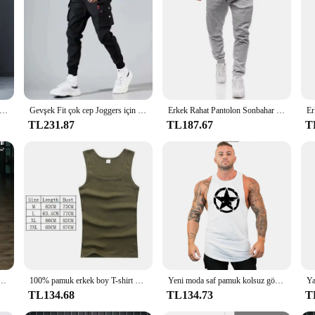
nd of comfort and style. Crafted from a premium cotton blend, these pants offer 
hem a versatile addition to any wardrobe, suitable for both casual outings and 
 individual.
designed with practicality in mind. The comfortable fit caters to a variety of b
r. Whether you're heading to work, running errands, or meeting friends, these 
em a valuable asset in any wardrobe.
ek pantolonları düz Slim Fit elastik bel Jogger kore klasik mavi siyah gri erkek marka pantolon artı boyutu 4XL 5XL
Gevşek Fit çok cep Joggers için bahar yaz, erkek sokak tarzı bel İpli rahat pantolon kargo pantolon spor Outdo için
Erkek Rahat Pantolon Sonbahar Kış Polar Eşofman Altı Erkekler Koşu Jogger Spor Salonu Pantolon Moda Düz Renk Egzersiz Uzun Pantolon
TL231.87
TL187.67
T
excellent choice to offer to your customers. Their high-quality construction an
 range of body types, making it easier to satisfy diverse customer preferences. T
usiness. Embrace the versatility and quality of the Regatta Pants Black S and el
n renk balıkçı yaka vücut kolsuz gömlek yüksek elastikiyet Fittness egzersiz
100% pamuk erkek boy T-shirt kolsuz Tank Top katı renk spor erkekler kas yelekler vücut geliştirme T Shirt erkekler Tees için
Yeni moda saf pamuk kolsuz gömlek yelek erkek spor gömlek erkek fanila vücut geliştirme egzersizi spor yelek spor bana
TL134.68
TL134.73
T