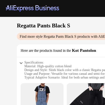
Regatta Pants Black S
Find more style
Regatta Pants Black S
products with AliE
Kot Pantolon
Here are the products found in the
Specifications:
Material: High-quality cotton blend
Design and Style: Sleek black color with a classic Regatta pa
Usage and Purpose: Versatile for various casual and semi-fo
Typical Adaptive Scenario: Ideal for both urban settings and 
Shape or Size or Weight or Quantity: Available in a standard
Performance and Property: Durable, comfortable, and easy t
Features:
|Wholesale|Vendors|
**Versatile Comfort and Style**