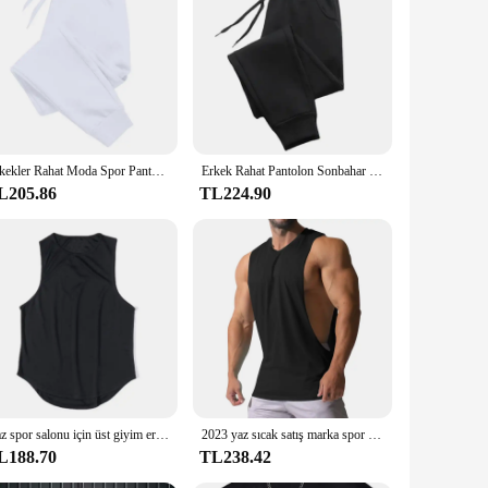
a soft touch against the skin while maintaining durability
more formal events. The black color ensures a timeless
ody types, ensuring that everyone can enjoy the ease of
pants are your go-to choice for a stylish and comfortable
Erkekler Rahat Moda Spor Pantolon Spor Salonu Spor Pantolon Erkekler için Jogger Sweatpantsrunning Egzersiz Koşu Uzun Pantolon
Erkek Rahat Pantolon Sonbahar Kış Polar Eşofman Altı Erkekler Koşu Jogger Spor Salonu Pantolon Moda Düz Renk Egzersiz Uzun Pantolon
L205.86
TL224.90
d universal appeal make them a top-selling item. The
he pants' performance and property features, such as the
evate your product offerings.
Yaz spor salonu için üst giyim erkekler örgü giyim hızlı kuru vücut geliştirme kolsuz T Shirt spor atlet basketbol spor kas yelek
2023 yaz sıcak satış marka spor kolsuz tişört kas moda kolsuz erkekler egzersiz spor konfor erkek rahat yelek
L188.70
TL238.42