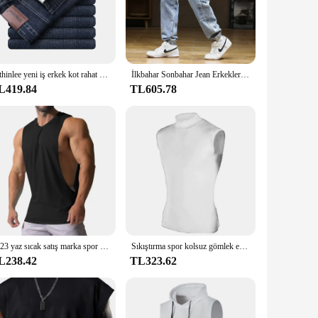
ot just about style; they're crafted from a premium cotton
individual's collection. Whether you're heading to a casual
 provides a breathable layer, keeping you cool in warmer
Wthinlee yeni iş erkek kot rahat düz streç moda klasik mavi siyah iş Denim pantolon erkek marka giyim
İlkbahar Sonbahar Jean Erkekler Elastik Bel Harem Hip-Hop Kot Pantolon Erkek Sokak Moda Büyük Boy Gevşek Fit Baggy Jogger Kovboy Pantolon
, making it a go-to choice for both men and women. The
L419.84
TL605.78
 fabric resists wear and tear, making it a practical choice
ready to go when you are. With the Regatta Pants Black S, you
2023 yaz sıcak satış marka spor kolsuz tişört kas moda kolsuz erkekler egzersiz spor konfor erkek rahat yelek
Sıkıştırma spor kolsuz gömlek egzersiz Tank Top erkekler vücut geliştirme sıkı giyim spor erkek spor yelek kas adam tankı üstleri
L238.42
TL323.62