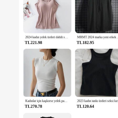
2024 kadın yelek üstleri dahili sutyen boyun yelek yastıklı Slim Fit tankı üstleri seksi gömlek Feminino rahat
MRMT 2024 marka yeni erkek Tank Tops yel
TL221.98
TL182.95
Kadınlar için kaşkorse yelek pamuk yuvarlak boyun renkli temel kolsuz fanila yan bölünme C4878 için kapsama ile Tees Tops
2023 kadı
TL270.78
TL120.64