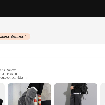
xpress Business
nt silhouette
rmal occasions
outdoor activities
 S size
o maintain