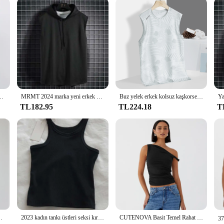
yelek yastıklı Slim Fit tankı üstleri seksi gömlek Feminino rahat
MRMT 2024 marka yeni erkek Tank Tops yelek kolsuz Tees erkek kapşonlu adam yelekler Hip Hop erkekler Tank Top T shirt Tops
Buz yelek erkek kolsuz kaşkorse kısa kollu T-shirt teknoloji kumaş çabuk kuruyan buz duygu ince spor üst
TL182.95
TL224.18
T
fanila yan bölünme C4878 için kapsama ile Tees Tops
2023 kadın tankı üstleri seksi kırpılmış üst kadın kadınlar için yaz kaşkorse Camis siyah beyaz spor giysileri kadınlar
CUTENOVA Basit Temel Rahat Yaz Tank Top Kolsuz Düz Renk Kapalı Omuz Yan Dantelli Kırpma Üstleri vestidos Bahar Kadın T S