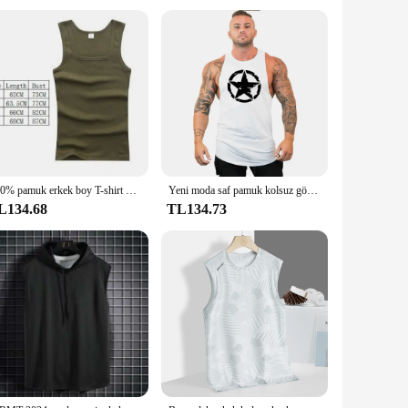
ality fabric ensures both durability and comfort, making
r you're on the water or on the dock.
 allows for a customized fit, ensuring that you can move
itize both functionality and fashion in their sailing attire.
100% pamuk erkek boy T-shirt kolsuz Tank Top katı renk spor erkekler kas yelekler vücut geliştirme T Shirt erkekler Tees için
Yeni moda saf pamuk kolsuz gömlek yelek erkek spor gömlek erkek fanila vücut geliştirme egzersizi spor yelek spor bana
L134.68
TL134.73
s that they can be easily paired with other sailing gear or
 excellent choice for anyone looking for a reliable and