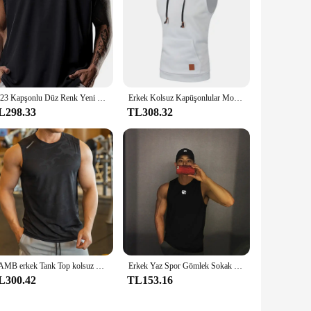
2023 Kapşonlu Düz Renk Yeni erkek Rahat Kazak Spor erkek tişört Kolsuz erkek Yelek Gevşek
Erkek Kolsuz Kapüşonlular Moda Rahat Kapşonlu Kazak Erkekler Vücut Geliştirme Tank Top Spor Gömlek Yelek Yelek Spor Salonu
L298.33
TL308.32
KAMB erkek Tank Top kolsuz gömlek spor giyim erkekler vücut geliştirme basketbol hızlı kuru nefes spor eğitimi spor
Erkek Yaz Spor Gömlek Sokak Kolsuz Yüksek Kaliteli erkek tişört Spor eğitimi yeleği Spor Yelek Giyim Yeni 2023
L300.42
TL153.16