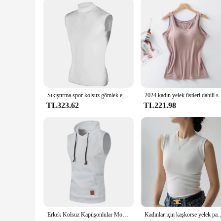
Sıkıştırma spor kolsuz gömlek egzersiz Tank Top erkekler vücut geliştirme sıkı giyim spor erkek spor yelek kas adam tankı üstleri
2024 kadın yelek üstleri dahili sutyen boyun 
TL323.62
TL221.98
Erkek Kolsuz Kapüşonlular Moda Rahat Kapşonlu Kazak Erkekler Vücut Geliştirme Tank Top Spor Gömlek Yelek Yelek Spor Salonu
Kadınlar için kaşkorse yelek pamuk yuvarlak boyun renkli temel kolsuz 