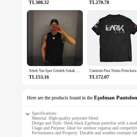
TL308.32
TL270.78
Erkek Yaz Spor Gömlek Sokak Kolsuz Yüksek Kaliteli erkek tişört Spor eğitimi yeleği Spor Yelek Giyim Yeni 2023
Camiseta Para T
TL153.16
TL172.07
Eşofman Pantolo
Here are the products found in the
Specifications:
Material: High-quality polyester blend
Design and Style: Sleek black Eşofman pantolon with a mode
Usage and Purpose: Ideal for outdoor regattas and competitiv
Performance and Property: Durable and weather-resistant fa