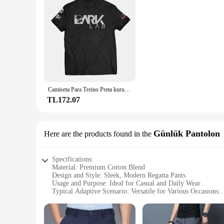
Camiseta Para Treino Preta kuru-fit Dark Lab - Camisa akademi, Fitness, muscula,, kuru FIT
TL172.07
Günlük Pantolon
Here are the products found in the
Specifications:
Material: Premium Cotton Blend
Design and Style: Sleek, Modern Regatta Pants
Usage and Purpose: Ideal for Casual and Daily Wear
Typical Adaptive Scenario: Versatile for Various Occasions
Shape or Size or Weight or Quantity: Available in Black S
Performance and Property: Comfortable Fit with Durable Co
Features: