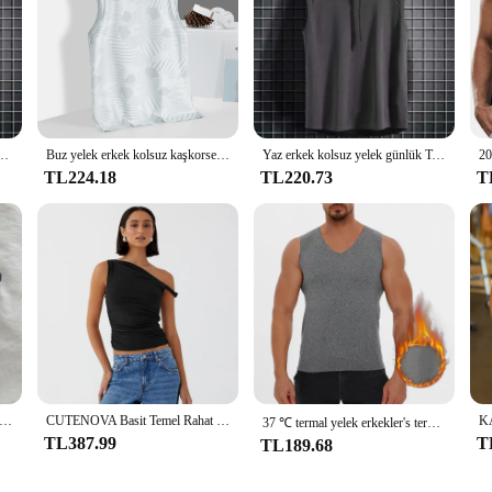
ek kolsuz Tees erkek kapşonlu adam yelekler Hip Hop erkekler Tank Top T shirt Tops
Buz yelek erkek kolsuz kaşkorse kısa kollu T-shirt teknoloji kumaş çabuk kuruyan buz duygu ince spor üst
Yaz erkek kolsuz yelek günlük T-shirt Hoodie spor kas kapşonlu yelek T-shirt Polyester nefes Hip-hop kazak
TL224.18
TL220.73
T
n tankı üstleri seksi kırpılmış üst kadın kadınlar için yaz kaşkorse Camis siyah beyaz spor giysileri kadınlar
CUTENOVA Basit Temel Rahat Yaz Tank Top Kolsuz Düz Renk Kapalı Omuz Yan Dantelli Kırpma Üstleri vestidos Bahar Kadın T S
37 ℃ termal yelek erkekler's termal iç çamaşır yelek sonbahar kış uzun adam için termal iç çamaşır Tank Top v yaka dikişsiz iç çamaşırı
TL387.99
T
TL189.68