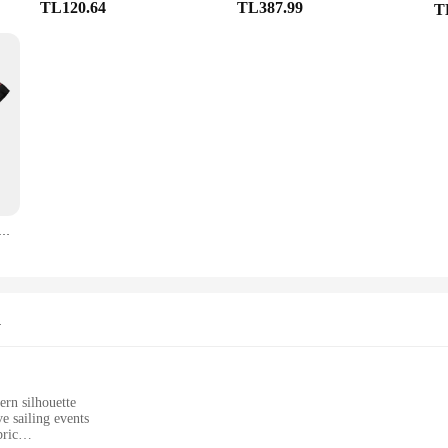
TL120.64
TL387.99
T
reino Preta kuru-fit Dark Lab - Camisa akademi, Fitness, muscula,, kuru FIT
n
rn silhouette
e sailing events
bric