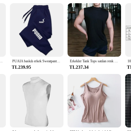
signed for a comfortable fit
a customized fit
lack S are designed to withstand the rigors of competitive sailing. The high-qu
ts. The pants' weather-resistant properties shield you from the elements, whethe
lish but also enhances your performance on the water. The adjustable waistband
 a streamlined silhouette, making them suitable for both men and women who prior
24 sıcak sonbahar erkekler spor salonları pantolon sıkı açık rahat Sweatpants koşu erkek pantolon S-3XL
PUAIA baskılı erkek Sweatpants bahar sonbahar koşu pantolon spor gevşek Fit giyim düz renk kıyafet Streetwear pantolon
Erkekler Tank Tops satılan renk balıkçı yaka vücut kolsuz gömlek yüksek elastikiyet Fittness egzersiz
TL239.95
TL237.34
T
versatile enough to be worn in various outdoor activities. The black color ensure
drobe. Whether you're a professional sailor or an enthusiast, these pants are an