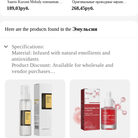
Sanrio Kuromi Melody плюшевая кукла для мытья лица, милая коричная, милая, нескользящая, эластичная, аксессуары для волос
Оригинальные проводные наушники для Xiaomi Mi 13 Ultra 12T Pro Type C, наушники для Redmi Poco Huawei Samsung, наушники-вкладыши, гарнитура для режима «свободные руки»
189,03руб.
268,45руб.
Эмульсия
Here are the products found in the
Specifications:
Material: Infused with natural emollients and
antioxidants
Product Discount: Available for wholesale and
vendor purchases
Type and Category: Hydrating skin emulsion
Design and Style: Sleek, travel-friendly packaging
Usage and Purpose: Daily use for a refreshing,
hydrated complexion
Typical Adaptive Scenario: Ideal for all skin types,
especially dry or dehydrated skin
Shape or Size or Weight or Quantity: Convenient
100ml bottle
Features: