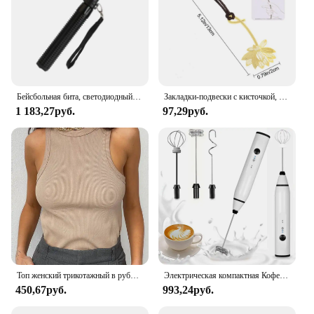
Бейсбольная бита, светодиодный фонарик из алюминиевого сплава, фокусируемая, масштабируемая, супер яркий светильник для самообороны, тактическая дубинка, аварийный фонарь
Закладки-подвески с кисточкой, металлическая Закладка-закладка, зажим для книги для чтения, подарок для студентов, школьные и офисные принадлежности, отметка языков
1 183,27руб.
97,29руб.
Топ женский трикотажный в рубчик, Базовая рубашка с воротником, белый черный повседневный спортивный жилет с открытыми плечами, Зеленая майка, на лето
Электрическая компактная Кофеварка USB, ручной мини-блендер для кофе, капучино, крема, дома
450,67руб.
993,24руб.