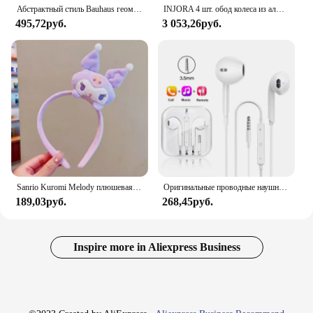
Абстрактный стиль Bauhaus геометрические настенные художественные плакаты принты винтажные черные бежевые линии холст картины для современного домашнего декора
INJORA 4 шт. обод колеса из алюминиевого сплава с ЧПУ 1,9 для 1/10 RC гусеничного автомобиля Axial SCX10 90046 AXI03007 TRX4 VS4-10 Redcat Gen8
495,72руб.
3 053,26руб.
Sanrio Kuromi Melody плюшевая кукла для мытья лица, милая коричная, милая, нескользящая, эластичная, аксессуары для волос
Оригинальные проводные наушники для Xiaomi Mi 13 Ultra 12T Pro Type C, наушники для Redmi Poco Huawei Samsung, наушники-вкладыши, гарнитура для режима «свободные руки»
189,03руб.
268,45руб.
Inspire more in Aliexpress Business