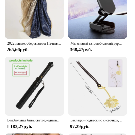
2022 платок обертывания Печать Шелковый атласный шарф квадратный хиджаб для мусульманок элегантная повязка на голову
Магнитный автомобильный держатель для телефона
265,66руб.
368,47руб.
Бейсбольная бита, светодиодный фонарик из алюминиевого сплава, фокусируемая, масштабируемая, супер яркий светильник для самообороны, тактическая дубинка, аварийный фонарь
Закладки-подвески с кисточкой, металлическая Закладка-закладка, зажим для книги для чтения, подарок для студентов, школьные и офисные принадлежности, отметка языков
1 183,27руб.
97,29руб.