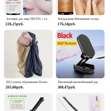
Эссенция для лица TRSTAY, с гиалуроновой кислотой, увлажняющая, отбеливающая, витамин С, устраняет пятна, восстанавливает кожу
Натуральная Витаминная эссенция увлажняющая VC эссенция увлажняющий корейский уход за кожей
226,25руб.
176,34руб.
2022 платок обертывания Печать Шелковый атласный шарф квадратный хиджаб для мусульманок элегантная повязка на голову
Магнитный автомобильный держатель для телефона
265,66руб.
368,47руб.