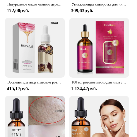
Натуральное масло чайного дерева, увлажняющий уход за кожей лица, женский уход за кожей, восстановление кожи, увлажнение, ароматерапия, Чистый Массаж, эфирные масла
Увлажняющая сыворотка для лица с экстрактом чайного дерева
172,00руб.
309,63руб.
Эссенция для лица с маслом розы, 1,05 жидких унций, омолаживающее масло, глубокое питание, высокое увлажнение, укрепляние и сияние
100 мл розовое масло для лица с экстрактом красного женьшеня, сыворотка для лица, антивозрастная, осветляющая, увлажняющая, прочная и уменьшает сияющую кожу
415,17руб.
1 124,47руб.