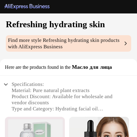
Refreshing hydrating skin
Find more style
Refreshing hydrating skin
products
with AliExpress Business
Масло для лица
Here are the products found in the
Specifications:
Material: Pure natural plant extracts
Product Discount: Available for wholesale and
vendor discounts
Type and Category: Hydrating facial oil
Design and Style: Sleek, travel-friendly packaging
Usage and Purpose: Refreshes and hydrates the skin
Typical Adaptive Scenario: Ideal for daily use,
especially in dry climates