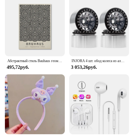
Абстрактный стиль Bauhaus геометрические настенные художественные плакаты принты винтажные черные бежевые линии холст картины для современного домашнего декора
INJORA 4 шт. обод колеса из алюминиевого сплава с ЧПУ 1,9 для 1/10 RC гусеничного автомобиля Axial SCX10 90046 AXI03007 TRX4 VS4-10 Redcat Gen8
495,72руб.
3 053,26руб.