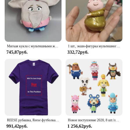
Мягкая кукла с мультяшными животными размером 20 ~ 25 см, поет Мина, детская коллекция, искусственная игрушка
1 шт., экшн-фигурка мультяшного животного, 5-8 см
745,87руб.
332,72руб.
REESE рубашка, Reese футболка дань памяти Reese Horace Wilkerson, Малкольм в середине, винтажные смешные футболки с надписью «Merch», Джастином Тайлером берфилдом
Новое поступление 2020, 8 шт./лот, Animal Crossing, новые горизонты, Cyrus K.K Reese Isabelle, фигурки героев, игрушки, модель из ПВХ, коллекция игрушек
991,42руб.
1 256,62руб.