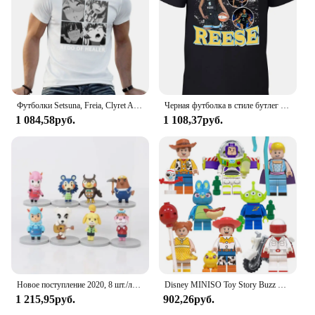
Футболки Setsuna, Freia, Clyret And Reese Redo Of Healer, футболки с рисунком рэпера, летние топы, мужские однотонные футболки
Черная футболка в стиле бутлег Chicago Angel Reese
1 084,58руб.
1 108,37руб.
Новое поступление 2020, 8 шт./лот, Animal Crossing, новые горизонты, Cyrus K.K Reese Isabelle, фигурки героев, игрушки, коллекция ПВХ, модель игрушки
Disney MINISO Toy Story Buzz Lightyear Three Eyed Boy Woody Reese Children's Building Block Puzzle Toy Christmas Birthday Gifts
1 215,95руб.
902,26руб.