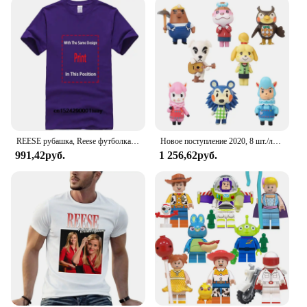
REESE рубашка, Reese футболка дань памяти Reese Horace Wilkerson, Малкольм в середине, винтажные смешные футболки с надписью «Merch», Джастином Тайлером берфилдом
Новое поступление 2020, 8 шт./лот, Animal Crossing, новые горизонты, Cyrus K.K Reese Isabelle, фигурки героев, игрушки, модель из ПВХ, коллекция игрушек
991,42руб.
1 256,62руб.