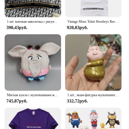
1 шт. матовая наволочка с рисунком Reese, Мягкая Наволочка с застежкой-конвертом для спальни, постельное белье
Vintage Mens Tshirt Hersheys Reeses Kisses Band small
390,43руб.
920,83руб.
Мягкая кукла с мультяшными животными размером 20 ~ 25 см, поет Мина, детская коллекция, искусственная игрушка
1 шт., экшн-фигурка мультяшного животного, 5-8 см
745,87руб.
332,72руб.