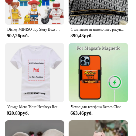
Disney MINISO Toy Story Buzz Lightyear Three Eyed Boy Woody Reese Children's Building Block Puzzle Toy Christmas Birthday Gifts
1 шт. матовая наволочка с рисунком Reese, Мягкая Наволочка с застежкой-конвертом для спальни, постельное белье
902,26руб.
390,43руб.
Vintage Mens Tshirt Hersheys Reeses Kisses Band small
Чехол для телефона Reeses Chocolate для iPhone 13, 12, 11, 14, 15, Pro Max Plus Magsafe с магнитной беспроводной зарядкой
920,83руб.
663,46руб.