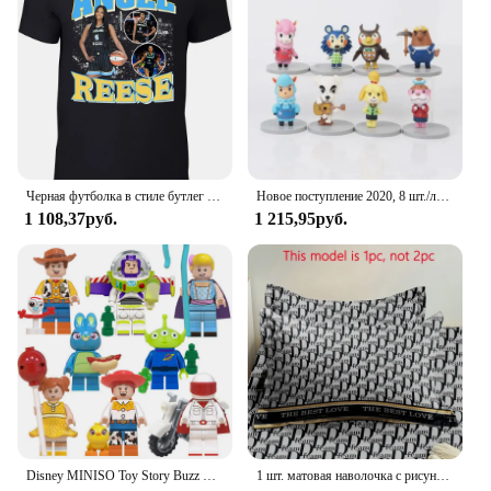
Черная футболка в стиле бутлег Chicago Angel Reese
Новое поступление 2020, 8 шт./лот, Animal Crossing, новые горизонты, Cyrus K.K Reese Isabelle, фигурки героев, игрушки, коллекция ПВХ, модель игрушки
1 108,37руб.
1 215,95руб.
Disney MINISO Toy Story Buzz Lightyear Three Eyed Boy Woody Reese Children's Building Block Puzzle Toy Christmas Birthday Gifts
1 шт. матовая наволочка с рисунком Reese, Мягкая Наволочка с застежкой-конвертом для спальни, постельное белье