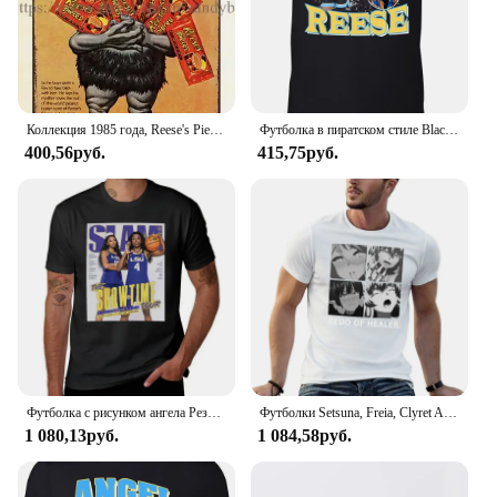
Коллекция 1985 года, Reese's Piece Alien Shadamedafas, металлический жестяной знак, домашний декор, Настенный декор
Футболка в пиратском стиле Black Chicago Angel Reese 2025 года, высококачественный люксовый бренд из чистого хлопка, популярный международный вариант
400,56руб.
415,75руб.
Футболка с рисунком ангела Реза Х флауя шлема, женские топы, белая аниме одежда для мальчиков, Мужская футболка с рисунком
Футболки Setsuna, Freia, Clyret And Reese Redo Of Healer, футболки с рисунком рэпера, летние топы, мужские однотонные футболки
1 080,13руб.
1 084,58руб.