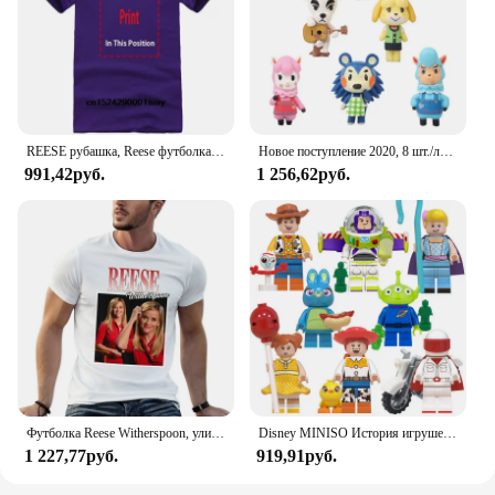
REESE рубашка, Reese футболка дань памяти Reese Horace Wilkerson, Малкольм в середине, винтажные смешные футболки с надписью «Merch», Джастином Тайлером берфилдом
Новое поступление 2020, 8 шт./лот, Animal Crossing, новые горизонты, Cyrus K.K Reese Isabelle, фигурки героев, игрушки, модель из ПВХ, коллекция игрушек
991,42руб.
1 256,62руб.
Футболка Reese Witherspoon, уличная одежда, эстетичная одежда, тяжелые футболки для мужчин
Disney MINISO История игрушек Базз Лайтер трехглазный мальчик Вуди рейз Детский конструктор пазл игрушки рождественские подарки на день рождения
1 227,77руб.
919,91руб.