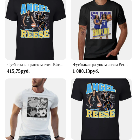
your partner in every scenario. The robust
construction withstands the rigors of daily use,
while the sleek design ensures that your phone
remains stylish. The case's compatibility with
various phone models makes it a popular choice
among wholesalers, vendors, and suppliers,
ensuring that it's readily available for sale. Embrace
the fusion of protection and style with the Reese
Witherspoon thriller phone case, your trusted ally in
the digital world.
Футболка в пиратском стиле Black Chicago Angel Reese 2025 года, высококачественный люксовый бренд из чистого хлопка, популярный международный вариант
Футболка с рисунком ангела Реза Х флауя шлема, женские топы, белая аниме одежда для мальчиков, Мужская футболка с рисунком
415,75руб.
1 080,13руб.