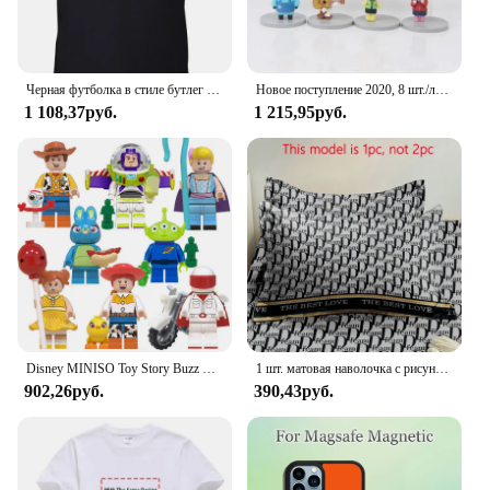
Черная футболка в стиле бутлег Chicago Angel Reese
Новое поступление 2020, 8 шт./лот, Animal Crossing, новые горизонты, Cyrus K.K Reese Isabelle, фигурки героев, игрушки, коллекция ПВХ, модель игрушки
1 108,37руб.
1 215,95руб.
Disney MINISO Toy Story Buzz Lightyear Three Eyed Boy Woody Reese Children's Building Block Puzzle Toy Christmas Birthday Gifts
1 шт. матовая наволочка с рисунком Reese, Мягкая Наволочка с застежкой-конвертом для спальни, постельное белье
902,26руб.
390,43руб.