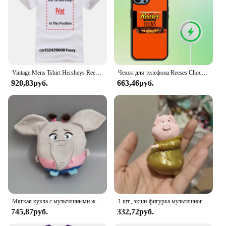
Vintage Mens Tshirt Hersheys Reeses Kisses Band small
Чехол для телефона Reeses Chocolate для iPhone 13, 12, 11, 14, 15, Pro Max Plus Magsafe с магнитной беспроводной зарядкой
920,83руб.
663,46руб.
Мягкая кукла с мультяшными животными размером 20 ~ 25 см, поет Мина, детская коллекция, искусственная игрушка
1 шт., экшн-фигурка мультяшного животного, 5-8 см
745,87руб.
332,72руб.