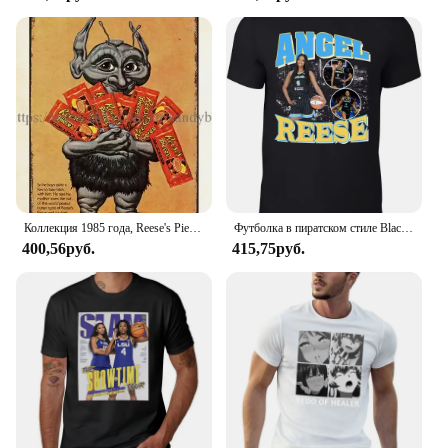
These earbuds are not just about style; they're built
to last. The robust plastic material ensures
durability, while the lightweight design makes them
a breeze to carry around. The earbuds are
compatible with a wide range of devices, making
them a versatile choice for both personal and
professional use. Whether you're tuning into your
favorite podcasts or diving into an immersive
audiobook, these earbuds deliver crisp, clear sound,
making them a reliable companion for all your
audio adventures.
Коллекция 1985 года, Reese's Piece Alien Shadamedafas, металлический жестяной знак, домашний декор, Настенный декор
Футболка в пиратском стиле Black Chicago Angel Reese 2025 года, высококачественный люксовый бренд из чистого хлопка, популярный международный вариант
400,56руб.
415,75руб.
**Perfect for Every Occasion**
The Reese Witherspoon thriller-inspired earbuds are
more than just a product; they're a statement. With
their discreet design and noise-isolating properties,
they allow you to immerse yourself in your audio
without distractions. Whether you're in the midst of
an intense workout, commuting to work, or simply
enjoying some downtime, these earbuds are the
perfect accessory for every occasion. With the