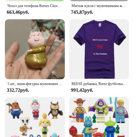
Чехол для телефона Reeses Chocolate для iPhone 13, 12, 11, 14, 15, Pro Max Plus Magsafe с магнитной беспроводной зарядкой
Мягкая кукла с мультяшными животными размером 20 ~ 25 см, поет Мина, детская коллекция, искусственная игрушка
663,46руб.
745,87руб.
1 шт., экшн-фигурка мультяшного животного, 5-8 см
REESE рубашка, Reese футболка дань памяти Reese Horace Wilkerson, Малкольм в середине, винтажные смешные футболки с надписью «Merch», Джастином Тайлером берфилдом
332,72руб.
991,42руб.