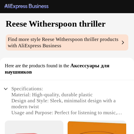
Reese Witherspoon thriller
Find more style
Reese Witherspoon thriller
products
with AliExpress Business
Аксессуары для
Here are the products found in the
наушников
Specifications:
Material: High-quality, durable plastic
Design and Style: Sleek, minimalist design with a
modern twist
Usage and Purpose: Perfect for listening to music,
podcasts, or audiobooks
Typical Adaptive Scenario: Ideal for use during
workouts, commutes, or while relaxing at home