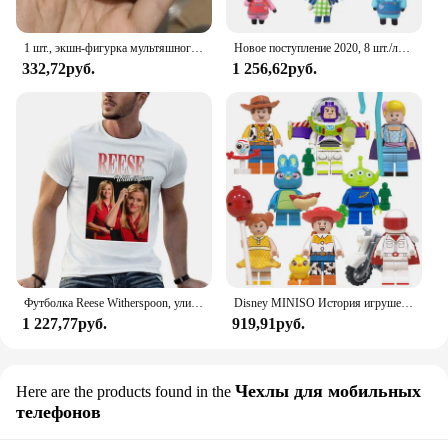
1 шт., экшн-фигурка мультяшного животного, 5-8 см
Новое поступление 2020, 8 шт./лот, Animal Crossing, новые горизонты, Cyrus K.K Reese Isabelle, фигурки героев, игрушки, модель из ПВХ, коллекция игрушек
332,72руб.
1 256,62руб.
Футболка Reese Witherspoon, уличная одежда, эстетичная одежда, тяжелые футболки для мужчин
Disney MINISO История игрушек Базз Лайтер трехглазный мальчик Вуди рейз Детский конструктор пазл игрушки рождественские подарки на день рождения
1 227,77руб.
919,91руб.
Чехлы для мобильных
Here are the products found in the
телефонов