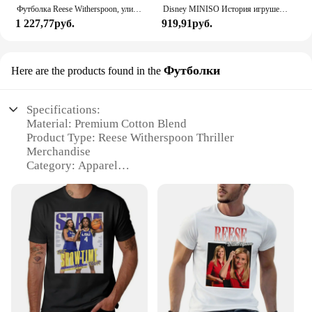
Футболка Reese Witherspoon, уличная одежда, эстетичная одежда, тяжелые футболки для мужчин
Disney MINISO История игрушек Базз Лайтер трехглазный мальчик Вуди рейз Детский конструктор пазл игрушки рождественские подарки на день рождения
1 227,77руб.
919,91руб.
Футболки
Here are the products found in the
Specifications:
Material: Premium Cotton Blend
Product Type: Reese Witherspoon Thriller
Merchandise
Category: Apparel
Design and Style: Unisex Fit, Sleek Graphic Print
Usage and Purpose: Casual Wear, Fan Apparel
Typical Adaptive Scenario: Movie Nights, Fan
Events, Casual Outings
Performance and Property: Durable, Comfortable Fit
Features:
**Unmatched Comfort and Style**
Step into the world of suspense with our Reese
Witherspoon thriller merchandise, crafted from a