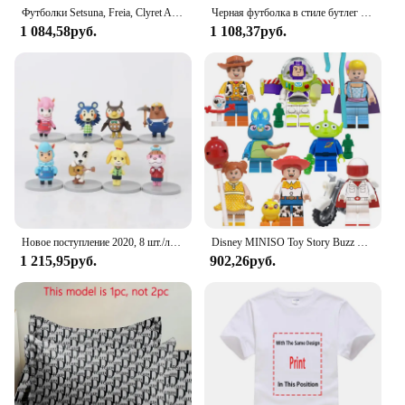
Футболки Setsuna, Freia, Clyret And Reese Redo Of Healer, футболки с рисунком рэпера, летние топы, мужские однотонные футболки
Черная футболка в стиле бутлег Chicago Angel Reese
1 084,58руб.
1 108,37руб.
Новое поступление 2020, 8 шт./лот, Animal Crossing, новые горизонты, Cyrus K.K Reese Isabelle, фигурки героев, игрушки, коллекция ПВХ, модель игрушки
Disney MINISO Toy Story Buzz Lightyear Three Eyed Boy Woody Reese Children's Building Block Puzzle Toy Christmas Birthday Gifts
1 215,95руб.
902,26руб.