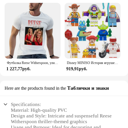
Футболка Reese Witherspoon, уличная одежда, эстетичная одежда, тяжелые футболки для мужчин
Disney MINISO История игрушек Базз Лайтер трехглазный мальчик Вуди рейз Детский конструктор пазл игрушки рождественские подарки на день рождения
1 227,77руб.
919,91руб.
Таблички и знаки
Here are the products found in the
Specifications:
Material: High-quality PVC
Design and Style: Intricate and suspenseful Reese
Witherspoon thriller-themed graphics
Usage and Purpose: Ideal for decorating and