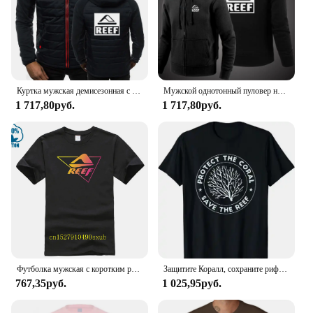
Куртка мужская демисезонная с капюшоном, на хлопковой подкладке
Мужской однотонный пуловер на молнии, с длинным рукавом
1 717,80руб.
1 717,80руб.
Футболка мужская с коротким рукавом, 100% хлопок, с принтом
Защитите Коралл, сохраните риф, подарок для футболки для Акваланга
767,35руб.
1 025,95руб.