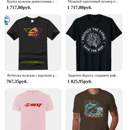
Куртка мужская демисезонная с капюшоном, на хлопковой подкладке
Мужской однотонный пуловер на молнии, с длинным рукавом
1 717,80руб.
1 717,80руб.
Футболка мужская с коротким рукавом, 100% хлопок, с принтом
Защитите Коралл, сохраните риф, подарок для футболки для Акваланга
767,35руб.
1 025,95руб.