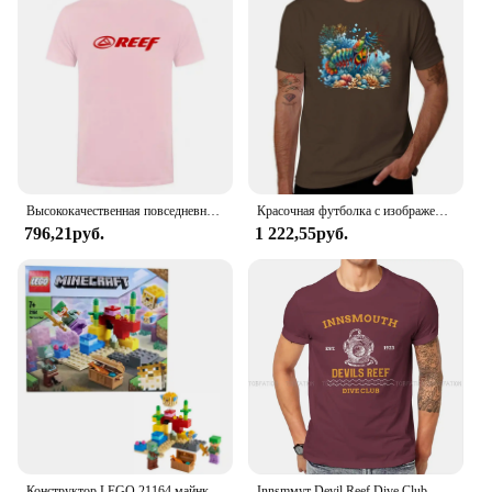
Высококачественная повседневная спортивная футболка с рифом для фитнеса, мужская хлопковая Летняя мужская футболка с коротким рукавом и круглым вырезом для серфинга, женская футболка
Красочная футболка с изображением павлина, мантиса, креветки, пилинга в Рифе, новая версия, размера плюс tops, Мужская футболка с рисунком
796,21руб.
1 222,55руб.
Конструктор LEGO 21164 майнкрафт, коралловый риф, игрушка для ролевых игр, Искусственная елка с Алексом, рыбами-душками и фигурками зомби
Innsmмут Devil Reef Dive Club, футболка с круглым вырезом, ткань для подводного плавания, Оригинальная футболка, мужские топы, модные, большие размеры