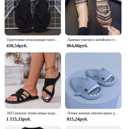
Однотонные нескользящие тапочки для отдыха для пар, женские летние пляжные тапочки, уличные женские шлепанцы, дышащие пляжные сандалии, женские
Льняные тапочки в китайском стиле, летние мужские и женские домашние шлепанцы с цветочным принтом, обувь в этническом стиле, удобная нескользящая подошва из коровьей сухожилий
430,54руб.
864,66руб.
2025 женские летние новые модные шлепанцы с открытым носком, удобные нескользящие повседневные прогулочные сандалии для покупок, женские большие размеры
Летние женские тапочки ярких цветов из ЭВА с акулой, мужские уличные пляжные нескользящие сандалии, детские домашние непромокаемые шлепанцы для ванной комнаты
1 155,33руб.
815,24руб.