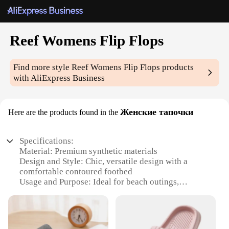
Reef Womens Flip Flops
Find more style
Reef Womens Flip Flops
products
with AliExpress Business
Женские тапочки
Here are the products found in the
Specifications:
Material: Premium synthetic materials
Design and Style: Chic, versatile design with a
comfortable contoured footbed
Usage and Purpose: Ideal for beach outings,
poolside relaxation, or casual summer wear
Performance and Property: Durable, non-slip
outsole for secure footing
Parts and Accessories: Includes a set of Reef