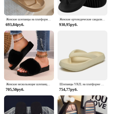
Женские шлепанцы на платформе с мягкой подошвой, лето 2023, пляжные нескользящие тапочки-облака, женские шлепанцы на толстой подошве с зажимом для носка, сандалии для ванной комнаты
Женские ортопедические сандалии Smile Pop, мягкие пляжные шлепанцы с поддержкой свода стопы, лето
693,84руб.
930,95руб.
Женские нескользящие шлепанцы на платформе, удобные мягкие пушистые шлепанцы на плоской подошве, лето 2024
Шлепанцы YRZL на платформе для женщин и мужчин, Нескользящие сандалии на мягкой подошве, с Coulple, толстая подошва, сланцы для ванной комнаты, лето 2024
705,50руб.
754,77руб.