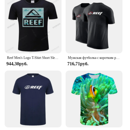
Reef Men's Logo T-Shirt Short Sleeve Tee-Shirt Funny Print Top Tee Loose Black Men T Shirts Homme Tees Homme High Quality
Мужская футболка с коротким рукавом, из хлопка, с принтом
944,30руб.
716,71руб.