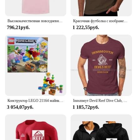
Высококачественная повседневная спортивная футболка с рифом для фитнеса, мужская хлопковая Летняя мужская футболка с коротким рукавом и круглым вырезом для серфинга, женская футболка
Красочная футболка с изображением павлина, мантиса, креветки, пилинга в Рифе, новая версия, размера плюс tops, Мужская футболка с рисунком
796,21руб.
1 222,55руб.
Конструктор LEGO 21164 майнкрафт, коралловый риф, игрушка для ролевых игр, Искусственная елка с Алексом, рыбами-душками и фигурками зомби
Innsmмут Devil Reef Dive Club, футболка с круглым вырезом, ткань для подводного плавания, Оригинальная футболка, мужские топы, модные, большие размеры
3 054,07руб.
1 185,72руб.