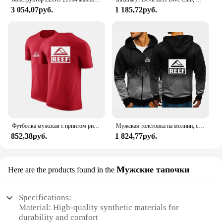
3 054,07руб.
1 185,72руб.
Футболка мужская с принтом рифа, хлопковая тенниска, повседневная майка с коротким рукавом, для занятий спортом на открытом воздухе, бега, лето 2024
Мужская толстовка на молнии, с капюшоном и длинным рукавом
852,38руб.
1 824,77руб.
Мужские тапочки
Here are the products found in the
Specifications:
Material: High-quality synthetic materials for
durability and comfort