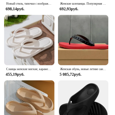
Новый стиль, тапочки с изображением акулы, женские летние милые шлепанцы из ЭВА, мужские нескользящие домашние и уличные шлепанцы, пляжная обувь для девочек и мальчиков, сандалии
Женские шлепанцы. Популярная дизайнерская обувь. Тренд 2024. Повседневные сандалии на платформе. Нескользящие уличные тапочки. Уникальные функции. Сандалии на плоской подошве.
698,14руб.
692,93руб.
Сланцы женские мягкие, карамельные цвета, удобные шлепанцы для дома, летняя обувь
Женская обувь, новые летние сандалии, тапочки на плоской подошве, шлепанцы с бантом и заклепками, садовая прозрачная обувь, пляжные сандалии, женские шлепанцы с шипами
455,19руб.
5 085,72руб.