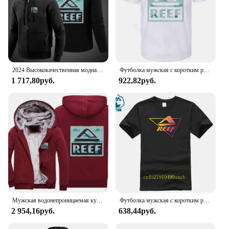
shopping experience as seamless as your summer
days.
2024 Высококачественная модная мужская однотонная куртка с логотипом рифа в стиле Харадзюку, толстовка на молнии в стиле Хай-стрит, Повседневная Свободная Толстовка, одежда
Футболка мужская с коротким рукавом, унисекс, летняя
1 717,80руб.
922,82руб.
Мужская водонепроницаемая куртка на молнии, черная утепленная водонепроницаемая куртка с принтом, универсальные брюки, весна-осень 2024
Футболка мужская с коротким рукавом, 100% хлопок, с принтом
2 954,16руб.
638,44руб.