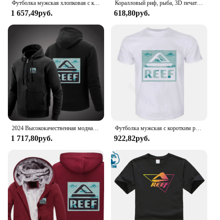
Футболка мужская хлопковая с коротким рукавом
Коралловый риф, рыба, 3D печать, футболки для мужчин и женщин, Гавайская футболка с коротким рукавом для отпуска, большие размеры, детская одежда
1 657,49руб.
618,80руб.
2024 Высококачественная модная мужская однотонная куртка с логотипом рифа в стиле Харадзюку, толстовка на молнии в стиле Хай-стрит, Повседневная Свободная Толстовка, одежда
Футболка мужская с коротким рукавом, унисекс, летняя
1 717,80руб.
922,82руб.