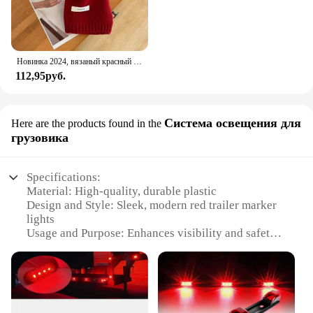
Новинка 2024, вязаный красный шарф для женщин, зимний простой классический однотонный шарф, мужской шарф для пар, новый мягкий теплый шерстяной шарф
112,95руб.
Система освещения для
Here are the products found in the
грузовика
Specifications:
Material: High-quality, durable plastic
Design and Style: Sleek, modern red trailer marker
lights
Usage and Purpose: Enhances visibility and safety
for towing vehicles
Typical Adaptive Scenario: Ideal for various towing
scenarios, including commercial and personal use
Shape or Size or Weight or Quantity: Compact and
lightweight, available in sets for easy installation