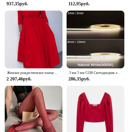
937,35руб.
112,95руб.
Женское рождественское платье больших размеров, красное осенне-зимнее платье с круглым вырезом и карманом, элегантные платья миди
3 мм 5 мм COB Светодиодная лента 12 В 24 В с регулируемой яркостью Светодиодная лента ледяной синий желтый красный зеленый розовый белый для домашнего декора RA90 Светодиодная лента освещения
2 207,46руб.
286,35руб.