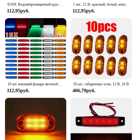
6/10X Водонепроницаемый круглый 3/4 "12 В 24 В Красный боковой габаритный фонарь Индикатор сигнала Светодиодная лампа Прицеп Грузовик Караван Ван Кемпер Лодка BUS RV
1 шт., 12 В, красный, белый, янтарный рефлектор заднего тормоза
112,95руб.
112,95руб.
10 шт. внешний фонарь автомобиля 12 В/24 В светодиодный красный белый желтый синий зеленый светодиодный боковой фонарь для автомобиля, автобуса, грузовика, низкий светодиодный сигнальный фонарь для прицепа
10 шт., габаритные огни, 12 В, 24 В
112,95руб.
406,79руб.