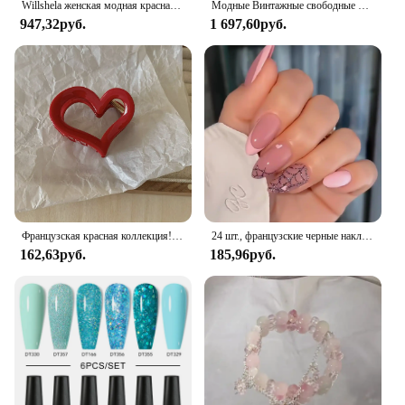
Willshela женская модная красная укороченная футболка с открытой спиной винтажная шия с сердечком и длинными рукавами женская шикарная женская блузка
Модные Винтажные свободные брюки в американском стиле с широкими штанинами для мужчин и женщин, повседневные красные брюки-карго, брюки в пол
947,32руб.
1 697,60руб.
Французская красная коллекция! Заколка для волос «Акула» с большими буквами и золотыми этикетками
24 шт., французские черные накладные ногти в стиле панк, 3D дизайн с черепом паука, черные, красные, крутые патчи для накладных ногтей Y2k на Хэллоуин
162,63руб.
185,96руб.