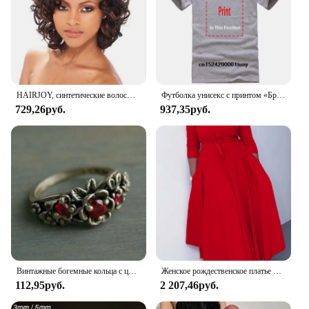
HAIRJOY, синтетические волосы, Короткие вьющиеся бордовые парики для женщин, Омбре, винно-красный короткий парик
Футболка унисекс с принтом «Браво», 6 дюймов
729,26руб.
937,35руб.
Винтажные богемные кольца с цветком и красным кристаллом для женщин великолепные очаровательные серебряные кольца для свадьбы помолвки Рождественский подарок
Женское рождественское платье больших размеров, красное осенне-зимнее платье с круглым вырезом и карманом, элегантные платья миди
112,95руб.
2 207,46руб.