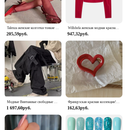
personal and commercial use. Whether you're a
vendor looking to stock up on wholesale trailer
marker lights or an individual in need of reliable
lighting for your vehicle, these sets are an excellent
choice.
Talenza женские колготки тонкие чулки колготки супер эластичные леггинсы большого размера красные женские сексуальные колготки весна осень зима
Willshela женская модная красная укороченная футболка с открытой спиной винтажная шия с сердечком и длинными рукавами женская шикарная женская блузка
205,59руб.
947,32руб.
Модные Винтажные свободные брюки в американском стиле с широкими штанинами для мужчин и женщин, повседневные красные брюки-карго, брюки в пол
Французская красная коллекция! Заколка для волос «Акула» с большими буквами и золотыми этикетками
1 697,60руб.
162,63руб.