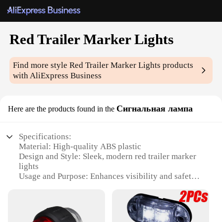
Red Trailer Marker Lights
Find more style
Red Trailer Marker Lights
products
with AliExpress Business
Сигнальная лампа
Here are the products found in the
Specifications:
Material: High-quality ABS plastic
Design and Style: Sleek, modern red trailer marker
lights
Usage and Purpose: Enhances visibility and safety
for trailers
Performance and Property: Durable, weather-
resistant, and long-lasting
Quantity: Available in sets for easy installation