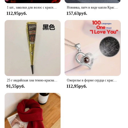
1 шт., заколки для волос с красным цветком, боковые зажимы, элегантный головной убор с цветочным принтом, цепочка с кисточками, головные уборы для женщин, невеста, китайские свадебные украшения для волос
Новинка, патч в виде капли Красного паука, мужские и женские кольца, готические персонализированные ювелирные браслеты 2024
112,95руб.
157,63руб.
25 г индийская хна темно-красная паста для татуировки временные конусы хны для татуировки боди-арт наклейка специальная краска для боди-арта хна
Ожерелье в форме сердца с красной розой в подарочной упаковке — День святого Валентина, юбилей, день рождения, подарок на день матери для женщин, мамы, жены
91,55руб.
112,95руб.