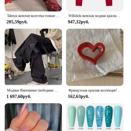
Talenza женские колготки тонкие чулки колготки супер эластичные леггинсы большого размера красные женские сексуальные колготки весна осень зима
Willshela женская модная красная укороченная футболка с открытой спиной винтажная шия с сердечком и длинными рукавами женская шикарная женская блузка
205,59руб.
947,32руб.
Модные Винтажные свободные брюки в американском стиле с широкими штанинами для мужчин и женщин, повседневные красные брюки-карго, брюки в пол
Французская красная коллекция! Заколка для волос «Акула» с большими буквами и золотыми этикетками
1 697,60руб.
162,63руб.