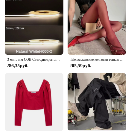
3 мм 5 мм COB Светодиодная лента 12 В 24 В с регулируемой яркостью Светодиодная лента ледяной синий желтый красный зеленый розовый белый для домашнего декора RA90 Светодиодная лента освещения
Talenza женские колготки тонкие чулки колготки супер эластичные леггинсы большого размера красные женские сексуальные колготки весна осень зима
286,35руб.
205,59руб.