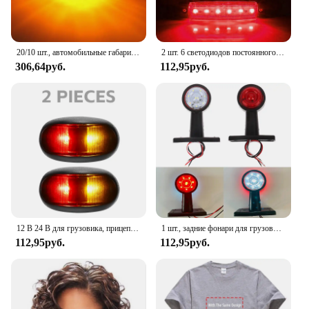
20/10 шт., автомобильные габаритные огни, 12-24 В
2 шт. 6 светодиодов постоянного тока 12 В красный герметичный поворотный стоп-сигнал задний фонарь для грузовика, прицепа, лодки, водонепроницаемые габаритные огни из АБС-пластика
306,64руб.
112,95руб.
12 В 24 В для грузовика, прицепа, двойной боковой маркер, фонари заднего хода, автофургона, автобуса, лодки, E4 Mark, внешние сигнальные огни
1 шт., задние фонари для грузовиков, 12 В, 24 В
112,95руб.
112,95руб.