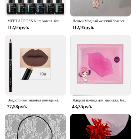
MEET ACROSS 6 шт./компл. блестящий красный, серебристый гель-лак для ногтей с блестками, полуперманентный УФ-набор для ногтей, базовое матовое верхнее покрытие для дизайна ногтей
Новый Модный женский браслет с подвесками в виде бабочек и перьев
112,95руб.
112,95руб.
Водостойкая матовая помада-карандаш для губ, 12 цветов
Жидкая помада для макияжа, блеск для губ, водостойкая стойкая губная помада, блеск для губ, Сексуальная Красная маска для губ для макияжа
77,58руб.
43,35руб.