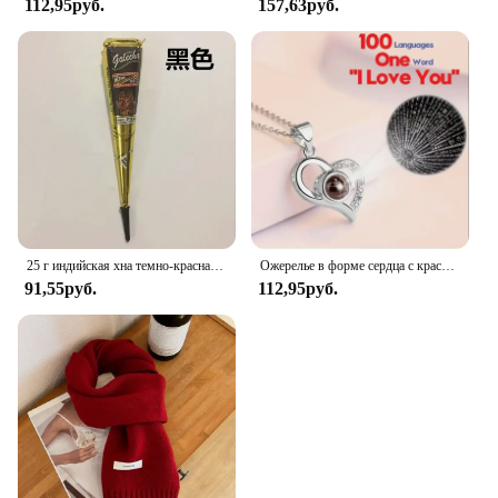
112,95руб.
157,63руб.
25 г индийская хна темно-красная паста для татуировки временные конусы хны для татуировки боди-арт наклейка специальная краска для боди-арта хна
Ожерелье в форме сердца с красной розой в подарочной упаковке — День святого Валентина, юбилей, день рождения, подарок на день матери для женщин, мамы, жены
91,55руб.
112,95руб.