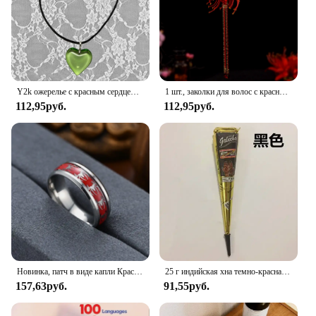
Y2k ожерелье с красным сердцем для женщин, модные винтажные подвески с большими сердечками, ожерелья, веревочная цепочка, подарок для девочек, готические ювелирные аксессуары
1 шт., заколки для волос с красным цветком, боковые зажимы, элегантный головной убор с цветочным принтом, цепочка с кисточками, головные уборы для женщин, невеста, китайские свадебные украшения для волос
112,95руб.
112,95руб.
Новинка, патч в виде капли Красного паука, мужские и женские кольца, готические персонализированные ювелирные браслеты 2024
25 г индийская хна темно-красная паста для татуировки временные конусы хны для татуировки боди-арт наклейка специальная краска для боди-арта хна
157,63руб.
91,55руб.