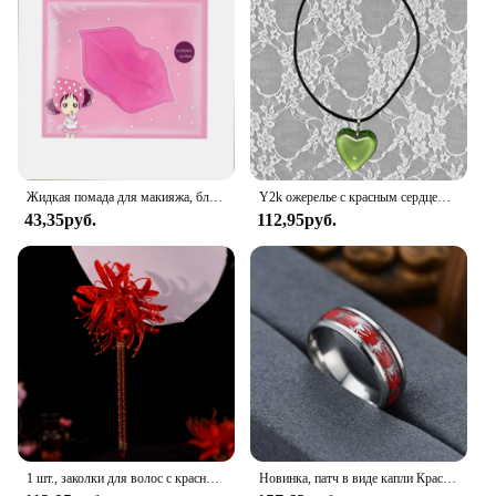
Жидкая помада для макияжа, блеск для губ, водостойкая стойкая губная помада, блеск для губ, Сексуальная Красная маска для губ для макияжа
Y2k ожерелье с красным сердцем для женщин, модные винтажные подвески с большими сердечками, ожерелья, веревочная цепочка, подарок для девочек, готические ювелирные аксессуары
43,35руб.
112,95руб.
1 шт., заколки для волос с красным цветком, боковые зажимы, элегантный головной убор с цветочным принтом, цепочка с кисточками, головные уборы для женщин, невеста, китайские свадебные украшения для волос
Новинка, патч в виде капли Красного паука, мужские и женские кольца, готические персонализированные ювелирные браслеты 2024