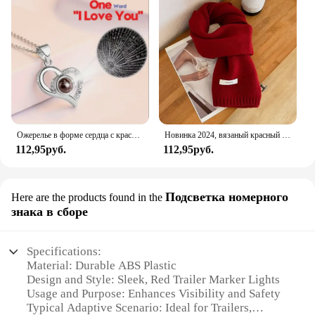
Ожерелье в форме сердца с красной розой в подарочной упаковке — День святого Валентина, юбилей, день рождения, подарок на день матери для женщин, мамы, жены
Новинка 2024, вязаный красный шарф для женщин, зимний простой классический однотонный шарф, мужской шарф для пар, новый мягкий теплый шерстяной шарф
112,95руб.
112,95руб.
Подсветка номерного
Here are the products found in the
знака в сборе
Specifications:
Material: Durable ABS Plastic
Design and Style: Sleek, Red Trailer Marker Lights
Usage and Purpose: Enhances Visibility and Safety
Typical Adaptive Scenario: Ideal for Trailers,