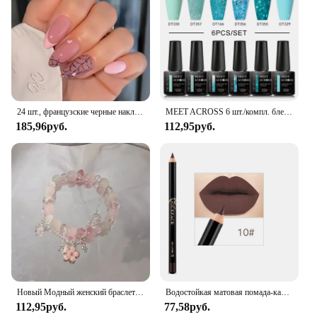
24 шт., французские черные накладные ногти в стиле панк, 3D дизайн с черепом паука, черные, красные, крутые патчи для накладных ногтей Y2k на Хэллоуин
MEET ACROSS 6 шт./компл. блестящий красный, серебристый гель-лак для ногтей с блестками, полуперманентный УФ-набор для ногтей, базовое матовое верхнее покрытие для дизайна ногтей
185,96руб.
112,95руб.
Новый Модный женский браслет с подвесками в виде бабочек и перьев
Водостойкая матовая помада-карандаш для губ, 12 цветов
112,95руб.
77,58руб.