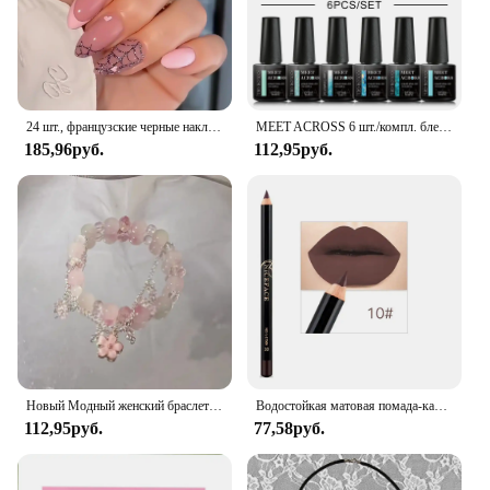
24 шт., французские черные накладные ногти в стиле панк, 3D дизайн с черепом паука, черные, красные, крутые патчи для накладных ногтей Y2k на Хэллоуин
MEET ACROSS 6 шт./компл. блестящий красный, серебристый гель-лак для ногтей с блестками, полуперманентный УФ-набор для ногтей, базовое матовое верхнее покрытие для дизайна ногтей
185,96руб.
112,95руб.
Новый Модный женский браслет с подвесками в виде бабочек и перьев
Водостойкая матовая помада-карандаш для губ, 12 цветов
112,95руб.
77,58руб.