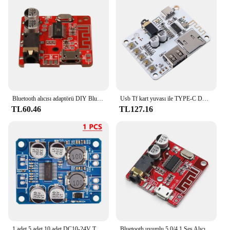
Bluetooth alıcısı adaptörü DIY Bluetooth 5.0 kablosuz ses kayıpsız dekoder kurulu araba hoparlörü ses amplifikatörü çıkış modülü MP3
Usb Tf kart yuvası ile TYPE-C DC 5V Bluetooth 5.0 ses alıcı kurulu çözme oynatma kablosuz Stereo müzik modülü
TL60.46
TL127.16
1 adet 5 adet 10 adet DC10-24V TPA3118D2 30W Mono dijital ses alma güç amplifikatörü dijital güç modülü ses amplifikatörü kurulu
Bluetooth uyumlu 5.0/4.1 Ses Alıcı Kartı USB 5V Güç Kablosuz Müzik Modülü 3.7-5V MP3 Kayıpsız Dekoder Kartı