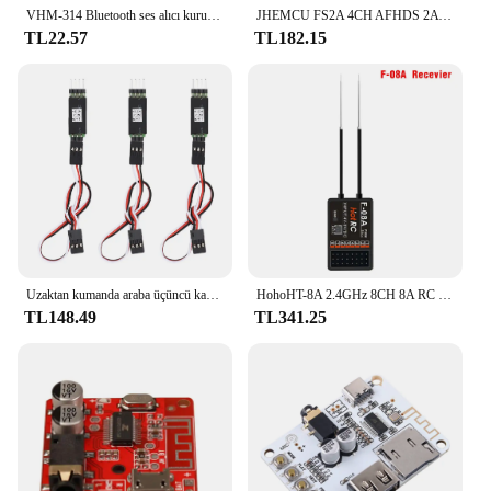
VHM-314 Bluetooth ses alıcı kurulu Bluetooth 5.0 MP3 kayıpsız dekoder kurulu kablosuz Stereo müzik modülü DIY elektronik kiti
JHEMCU FS2A 4CH AFHDS 2A Mini Uyumlu Alıcı PWM Çıkışı Flysky i6 i6X i6S/FS-i6 FS-i6X FS-i6S Verici
TL22.57
TL182.15
Uzaktan kumanda araba üçüncü kanal ışık alıcısı kordon anahtarı RC araba parçası aksesuar
HohoHT-8A 2.4GHz 8CH 8A RC verici PWM FHSS F-08A alıcı radyo sistemi ile uzaktan kumanda RC Drone için
TL148.49
TL341.25