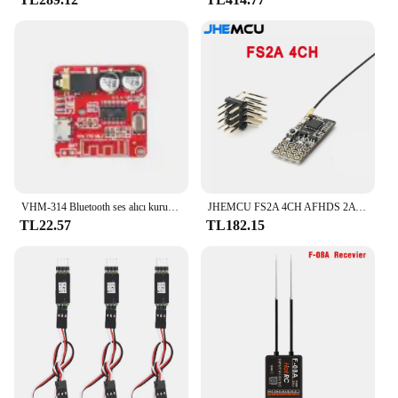
excellent option for vendors and suppliers looking
to provide their customers with a high-quality, yet
affordable solution. Its performance and property
are designed to last, making it a valuable addition to
any antenna setup. With its easy-to-use design and
durable construction, this plug is a must-have for
anyone looking to enhance their antenna system's
performance and longevity.
VHM-314 Bluetooth ses alıcı kurulu Bluetooth 5.0 MP3 kayıpsız dekoder kurulu kablosuz Stereo müzik modülü DIY elektronik kiti
JHEMCU FS2A 4CH AFHDS 2A Mini Uyumlu Alıcı PWM Çıkışı Flysky i6 i6X i6S/FS-i6 FS-i6X FS-i6S Verici
TL22.57
TL182.15