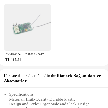
CM410X Dsmx DSM2 2.4G 4Ch alıcı için RC Spektrum DX6I DX18 DX8 DX9 Remote 10 uzaktan kumanda REDCON Drone modeli DIY bölüm
TL424.51
Römork Bağlantıları ve
Here are the products found in the
Aksesuarları
Specifications:
Material: High-Quality Durable Plastic
Design and Style: Ergonomic and Sleek Design