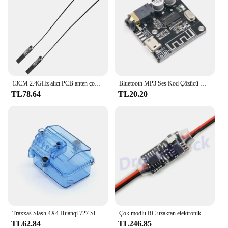
13CM 2.4GHz alıcı PCB anten çok yönlü yüksek kazanç 4dBi için Flysky Futaba FrSky D4R-II X8R alıcı RC parçaları
Bluetooth MP3 Ses Kod Çözücü Kurulu 4.1 5.0 Kayıpsız Araba Hoparlör ses amplifikatörü Kurulu Kablosuz Stereo Alıcı Modülü VHM-314
TL78.64
TL20.20
Traxxas Slash 4X4 Huanqi 727 Slash HPS için su geçirmez alıcı kutusu RC araba tekne bitki koruma Drone tarım FPV
Çok modlu RC uzaktan elektronik AUX kanal açma/kapama anahtarı araba PWM kontrollü anahtar alıcı kontrol modülü
TL62.84
TL246.85