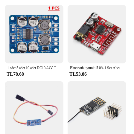
1 adet 5 adet 10 adet DC10-24V TPA3118D2 30W Mono dijital ses alma güç amplifikatörü dijital güç modülü ses amplifikatörü kurulu
Bluetooth uyumlu 5.0/4.1 Ses Alıcı Kartı USB 5V Güç Kablosuz Müzik Modülü 3.7-5V MP3 Kayıpsız Dekoder Kartı
TL78.68
TL53.86