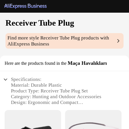
Receiver Tube Plug
Find more style
Receiver Tube Plug
products with
AliExpress Business
Maça Havalıkları
Here are the products found in the
Specifications:
Material: Durable Plastic
Product Type: Receiver Tube Plug Set
Category: Hunting and Outdoor Accessories
Design: Ergonomic and Compact
Usage: Securely Plugs Receiver Tubes
Quantity: Available in Sets of 10, 20, 50, and 100
Performance: High-Quality and Reliable