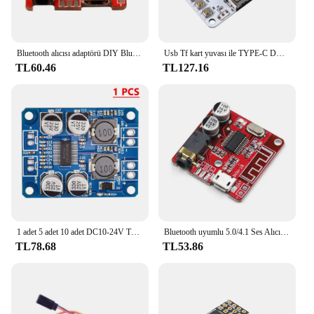
Bluetooth alıcısı adaptörü DIY Bluetooth 5.0 kablosuz ses kayıpsız dekoder kurulu araba hoparlörü ses amplifikatörü çıkış modülü MP3
Usb Tf kart yuvası ile TYPE-C DC 5V Bluetooth 5.0 ses alıcı kurulu çözme oynatma kablosuz Stereo müzik modülü
TL60.46
TL127.16
1 adet 5 adet 10 adet DC10-24V TPA3118D2 30W Mono dijital ses alma güç amplifikatörü dijital güç modülü ses amplifikatörü kurulu
Bluetooth uyumlu 5.0/4.1 Ses Alıcı Kartı USB 5V Güç Kablosuz Müzik Modülü 3.7-5V MP3 Kayıpsız Dekoder Kartı
TL78.68
TL53.86