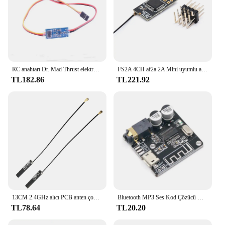
RC anahtarı Dr. Mad Thrust elektronik alıcı uçaklar tekneler için On/Off anahtarı kumandalı
FS2A 4CH af2a 2A Mini uyumlu alıcı PWM çıkışı için Flysky i6 i6X i6S verici uzaktan kumanda
TL182.86
TL221.92
13CM 2.4GHz alıcı PCB anten çok yönlü yüksek kazanç 4dBi için Flysky Futaba FrSky D4R-II X8R alıcı RC parçaları
Bluetooth MP3 Ses Kod Çözücü Kurulu 4.1 5.0 Kayıpsız Araba Hoparlör ses amplifikatörü Kurulu Kablosuz Stereo Alıcı Modülü VHM-314
TL78.64
TL20.20