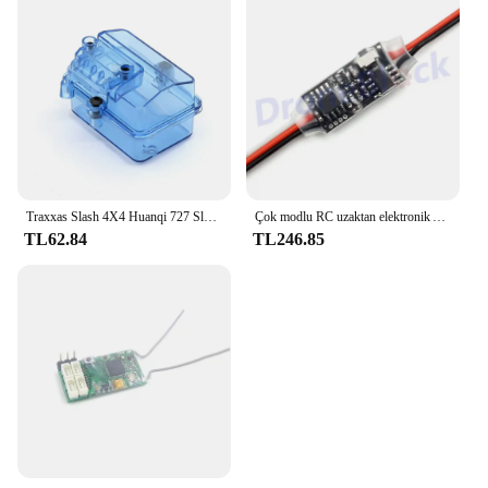
Traxxas Slash 4X4 Huanqi 727 Slash HPS için su geçirmez alıcı kutusu RC araba tekne bitki koruma Drone tarım FPV
Çok modlu RC uzaktan elektronik AUX kanal açma/kapama anahtarı araba PWM kontrollü anahtar alıcı kontrol modülü
TL62.84
TL246.85