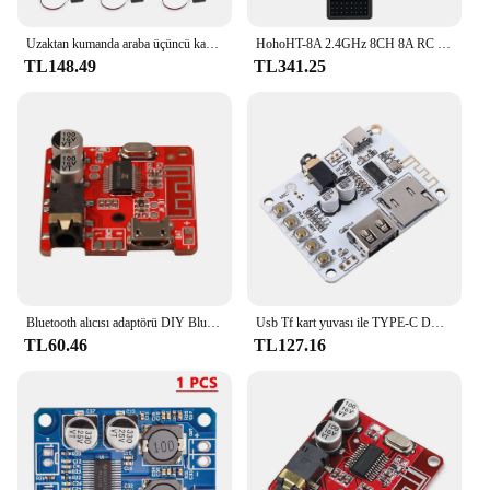
Uzaktan kumanda araba üçüncü kanal ışık alıcısı kordon anahtarı RC araba parçası aksesuar
HohoHT-8A 2.4GHz 8CH 8A RC verici PWM FHSS F-08A alıcı radyo sistemi ile uzaktan kumanda RC Drone için
TL148.49
TL341.25
Bluetooth alıcısı adaptörü DIY Bluetooth 5.0 kablosuz ses kayıpsız dekoder kurulu araba hoparlörü ses amplifikatörü çıkış modülü MP3
Usb Tf kart yuvası ile TYPE-C DC 5V Bluetooth 5.0 ses alıcı kurulu çözme oynatma kablosuz Stereo müzik modülü
TL60.46
TL127.16