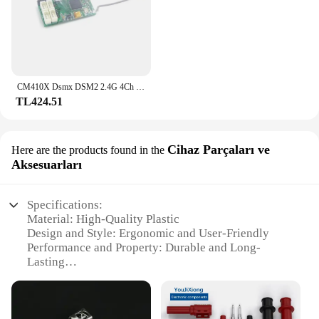
CM410X Dsmx DSM2 2.4G 4Ch alıcı için RC Spektrum DX6I DX18 DX8 DX9 Remote 10 uzaktan kumanda REDCON Drone modeli DIY bölüm
TL424.51
Cihaz Parçaları ve
Here are the products found in the
Aksesuarları
Specifications:
Material: High-Quality Plastic
Design and Style: Ergonomic and User-Friendly
Performance and Property: Durable and Long-
Lasting
Usage and Purpose: Secure Connection for Receiver
Tubes
Shape or Size: Compact and Lightweight
Quantity: Available in Sets for Easy Replacement