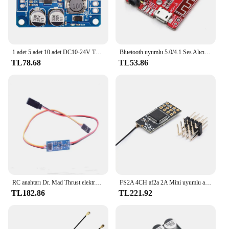
1 adet 5 adet 10 adet DC10-24V TPA3118D2 30W Mono dijital ses alma güç amplifikatörü dijital güç modülü ses amplifikatörü kurulu
Bluetooth uyumlu 5.0/4.1 Ses Alıcı Kartı USB 5V Güç Kablosuz Müzik Modülü 3.7-5V MP3 Kayıpsız Dekoder Kartı
TL78.68
TL53.86
RC anahtarı Dr. Mad Thrust elektronik alıcı uçaklar tekneler için On/Off anahtarı kumandalı
FS2A 4CH af2a 2A Mini uyumlu alıcı PWM çıkışı için Flysky i6 i6X i6S verici uzaktan kumanda
TL182.86
TL221.92