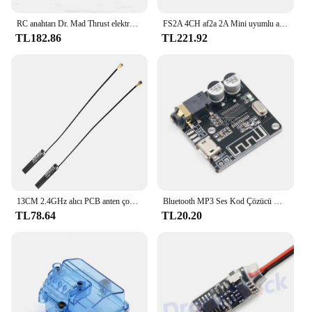
RC anahtarı Dr. Mad Thrust elektronik alıcı uçaklar tekneler için On/Off anahtarı kumandalı
FS2A 4CH af2a 2A Mini uyumlu alıcı PWM çıkışı için Flysky i6 i6X i6S verici uzaktan kumanda
TL182.86
TL221.92
13CM 2.4GHz alıcı PCB anten çok yönlü yüksek kazanç 4dBi için Flysky Futaba FrSky D4R-II X8R alıcı RC parçaları
Bluetooth MP3 Ses Kod Çözücü Kurulu 4.1 5.0 Kayıpsız Araba Hoparlör ses amplifikatörü Kurulu Kablosuz Stereo Alıcı Modülü VHM-314
TL78.64
TL20.20