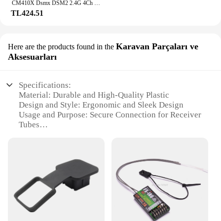
CM410X Dsmx DSM2 2.4G 4Ch alıcı için RC Spektrum DX6I DX18 DX8 DX9 Remote 10 uzaktan kumanda REDCON Drone modeli DIY bölüm
TL424.51
Karavan Parçaları ve
Here are the products found in the
Aksesuarları
Specifications:
Material: Durable and High-Quality Plastic
Design and Style: Ergonomic and Sleek Design
Usage and Purpose: Secure Connection for Receiver
Tubes
Performance and Property: Weather-Resistant and
Long-Lasting
Parts and Accessories: Comes as a Set for Easy
Installation
Applicable Scenario: Ideal for Karavan and Similar
Vehicles
Features:
**Robust Construction and Easy Installation**