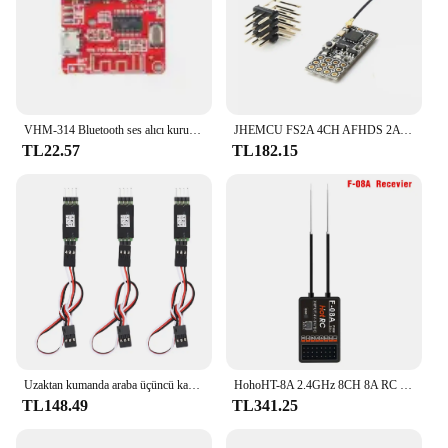
VHM-314 Bluetooth ses alıcı kurulu Bluetooth 5.0 MP3 kayıpsız dekoder kurulu kablosuz Stereo müzik modülü DIY elektronik kiti
JHEMCU FS2A 4CH AFHDS 2A Mini Uyumlu Alıcı PWM Çıkışı Flysky i6 i6X i6S/FS-i6 FS-i6X FS-i6S Verici
TL22.57
TL182.15
Uzaktan kumanda araba üçüncü kanal ışık alıcısı kordon anahtarı RC araba parçası aksesuar
HohoHT-8A 2.4GHz 8CH 8A RC verici PWM FHSS F-08A alıcı radyo sistemi ile uzaktan kumanda RC Drone için
TL148.49
TL341.25