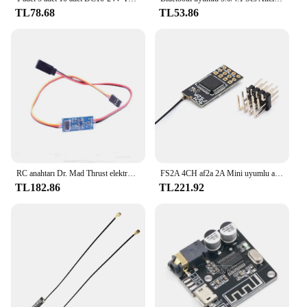
TL78.68
TL53.86
RC anahtarı Dr. Mad Thrust elektronik alıcı uçaklar tekneler için On/Off anahtarı kumandalı
FS2A 4CH af2a 2A Mini uyumlu alıcı PWM çıkışı için Flysky i6 i6X i6S verici uzaktan kumanda
TL182.86
TL221.92