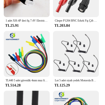
1 adet XH-4P ileri fiş 7.4V Electric NiMh/NiCd pil paketi USB şarj aleti kablo elektrikli araba oyuncak için USB şarj kablosu
Cleqee P1204 BNC Erkek Fiş Çift 4mm İstiflenebilir Muz Fiş RG58 Koaksiyel Kablo Güvenlik Osiloskop Test Ucu 120 CM
TL25.91
TL203.84
TL440 5 adet güvenlik 4mm muz fiş istiflenebilir tipi multimetre Test kabloları yumuşak 50cm 100cm kablo bakır tel 1000V
Lot 5 adet siyah yedek Motorola Baofeng için fbl akustik bobin hava tüp Kenwood radyo Walkie Talkie PTT Mic kulaklıklar kulaklık
TL514.28
TL125.29