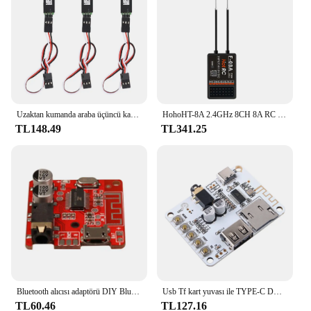
Uzaktan kumanda araba üçüncü kanal ışık alıcısı kordon anahtarı RC araba parçası aksesuar
HohoHT-8A 2.4GHz 8CH 8A RC verici PWM FHSS F-08A alıcı radyo sistemi ile uzaktan kumanda RC Drone için
TL148.49
TL341.25
Bluetooth alıcısı adaptörü DIY Bluetooth 5.0 kablosuz ses kayıpsız dekoder kurulu araba hoparlörü ses amplifikatörü çıkış modülü MP3
Usb Tf kart yuvası ile TYPE-C DC 5V Bluetooth 5.0 ses alıcı kurulu çözme oynatma kablosuz Stereo müzik modülü
TL60.46
TL127.16