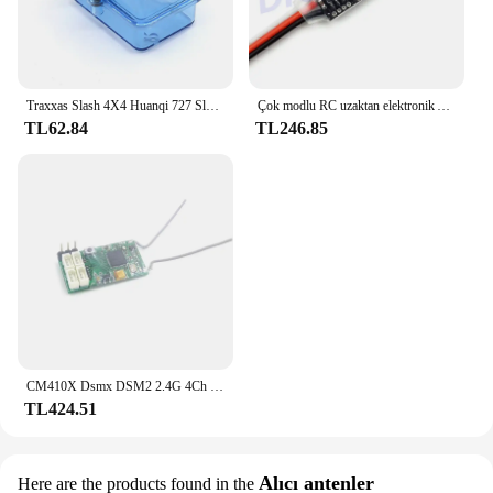
Traxxas Slash 4X4 Huanqi 727 Slash HPS için su geçirmez alıcı kutusu RC araba tekne bitki koruma Drone tarım FPV
Çok modlu RC uzaktan elektronik AUX kanal açma/kapama anahtarı araba PWM kontrollü anahtar alıcı kontrol modülü
TL62.84
TL246.85
CM410X Dsmx DSM2 2.4G 4Ch alıcı için RC Spektrum DX6I DX18 DX8 DX9 Remote 10 uzaktan kumanda REDCON Drone modeli DIY bölüm
TL424.51
Alıcı antenler
Here are the products found in the