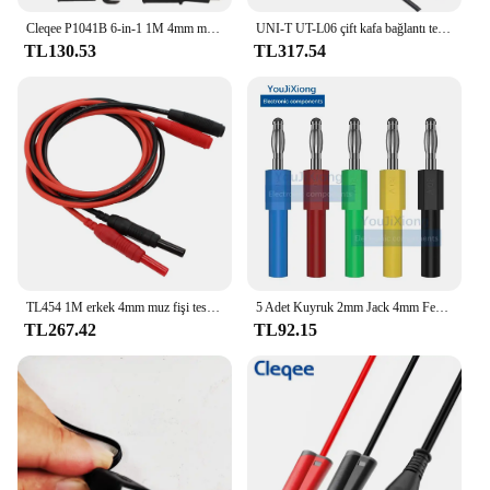
Cleqee P1041B 6-in-1 1M 4mm muz muz fiş testi kurşun kitleri timsah klip kelepçeleri 6mm U tipi fiş regüle güç kaynağı
UNI-T UT-L06 çift kafa bağlantı teli çift yalıtımlı muz fiş evrensel Probe Test kabloları kablo multimetre metre 1000V 10A
TL130.53
TL317.54
TL454 1M erkek 4mm muz fişi test hattı, yama kablosu, test uçları, cat iii 1KV/32A
5 Adet Kuyruk 2mm Jack 4mm Fener Tipi Muz Fiş, Adaptör Saf Bakır Emniyet Fişi
TL267.42
TL92.15