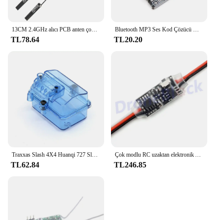
13CM 2.4GHz alıcı PCB anten çok yönlü yüksek kazanç 4dBi için Flysky Futaba FrSky D4R-II X8R alıcı RC parçaları
Bluetooth MP3 Ses Kod Çözücü Kurulu 4.1 5.0 Kayıpsız Araba Hoparlör ses amplifikatörü Kurulu Kablosuz Stereo Alıcı Modülü VHM-314
TL78.64
TL20.20
Traxxas Slash 4X4 Huanqi 727 Slash HPS için su geçirmez alıcı kutusu RC araba tekne bitki koruma Drone tarım FPV
Çok modlu RC uzaktan elektronik AUX kanal açma/kapama anahtarı araba PWM kontrollü anahtar alıcı kontrol modülü
TL62.84
TL246.85