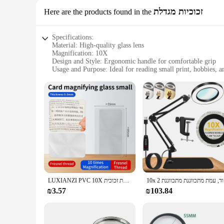
זכוכיות מגדלת
Here are the products found in the
Specifications:
Material: High-quality glass lens
Magnification: 10X
Design and Style: Ergonomic handle for comfortable grip
Usage and Purpose: Ideal for reading small print, hobbies, an
Performance and Property: Lightweight and portable
Parts and Accessories: Includes protective case for safe stora
Features:
**Enhanced Reading Experience**
The Reading Magnifier 10X is a versatile tool designed to e
ensures that every word is crystal clear. The high-quality gl
ergonomic handle is not only comfortable to hold but also en
**Portable and Convenient**
The lightweight and portable design of this magnifier make i
protective case included with the magnifier ensures that it r
reliable tool for clear and comfortable reading.
10x נת 2
LUXIANZI PVC 10X זכוכית מגדלת פרנל עדשה שקוף כרטיס מגדלת לקשישים קריאה נייד דק במיוחד מגדלת זכוכית
**Versatile Usage Scenarios**
₪3.57
₪103.84
This magnifier is not just limited to reading; it's an indispe
magnifier's 10X magnification allows for precise observation. 
and user-friendly design, this magnifier is a must-have for a