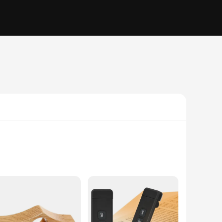
gnifier provides a crystal-clear view, allowing you to read
rd is sharp and legible. Its ergonomic handle is designed to