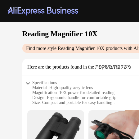
Reading Magnifier 10X
Find more style
Reading Magnifier 10X
products with Al
משקפת/משקפת
Here are the products found in the
Specifications:
Material: High-quality acrylic lens
Magnification: 10X power for detailed reading
Design: Ergonomic handle for comfortable grip
Size: Compact and portable for easy handling
Weight: Lightweight for prolonged use
Accessories: Includes a protective case for safe storage
Features:
**Enhanced Reading Experience**
The Reading Magnifier 10X is an essential tool for anyone who
small print with ease. Whether you're reading a book, newspa