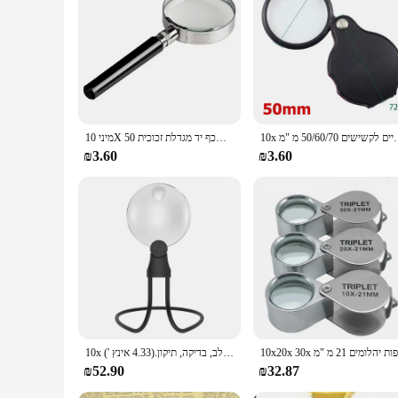
10x יאת משקפיים לקשישים 50/60/70 מ "מ
מיני 10X כף יד מגדלת זכוכית 50mm תכשיטי קריאת מגדלת זכוכית מגדלת לקריאה תכשיטי בכיר
₪3.60
₪3.60
10x זכוכית מגדלת חינם לצוואר, מגדלת לקריאה, תפירה, תפר צלב, בדיקה, תיקון.(4.33 אינץ ')
₪52.90
₪32.87