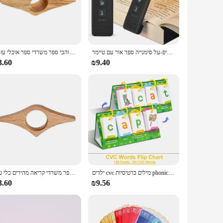
und, making it ideal for travel, school, or office use. The
with the magnifier ensures that it remains in pristine
קליפ-על סימנייה ספר אור עם טיימר USB נטענת קריאת אור מיני Led לקרוא אור נייד מנורת שולחן המיטה לקרוא מנורה
סימניה אגודל עץ חם קריאה אחת אגודל ספר תמיכה ספר לאוהבי ספר המשרד לאוהבי ספר משרדי ספר אוכלי עזרה
3.60
₪9.40
s an essential tool for book lovers, students, and anyone who
 to offer high-quality magnifying products to their customers.
ילדים cvc מילים כרטיסיות phonics להעיף תרשים בונה מילות ראייה פעילות כלי למידה טיפול דיבור חינוך מיוחד
סימניות אגודל עץ קריאה אחת מחזיק דף תמיכה ספר לאוהבי ספר המשרד לאוהבי ספר משרדי קריאה מהירים כלי עזר
3.60
₪9.56