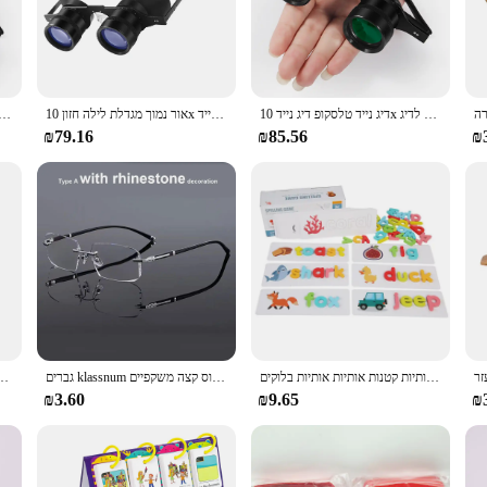
prolonged use.
hat can be used for a variety of tasks. Its compact size makes it easy to carry aro
eriods without feeling weighed down. Additionally, the protective case included 
דיג נייד טלסקופ דיג נייד 10x אור נמוך מגדלת טלסקופ אור מגדלת לילה לדיג
אור נמוך מגדלת לילה חזון 10x דיג משקפי טלסקופ נייד
טלסקופ ניX עם מגדיל אור נמוך, ראיית לילה לדיג וציד בחוץ
₪79.16
₪85.56
₪
ly needs a little extra help with reading, this magnifier is perfect for you. It'
sale availability makes it an excellent choice for vendors and suppliers looking
r is a must-have for anyone who values clear and detailed reading.
איות עץ מילים באנגלית פאזלים משחקים עם 25 כרטיסי למידה, 26 אותיות קטנות אותיות אותיות בלוקים montessori
גברים klassnum קורא משקפיים ללא ריסוס קצה משקפיים presbyopic אנטי-אור נגד עייפות פלוס משקפיים presbyopia ברור
לקרי pcs מחזיק ספר אגודל אקריליק חמוד, אביזרי טבעת אצבע לקריאה
₪3.60
₪9.65
₪