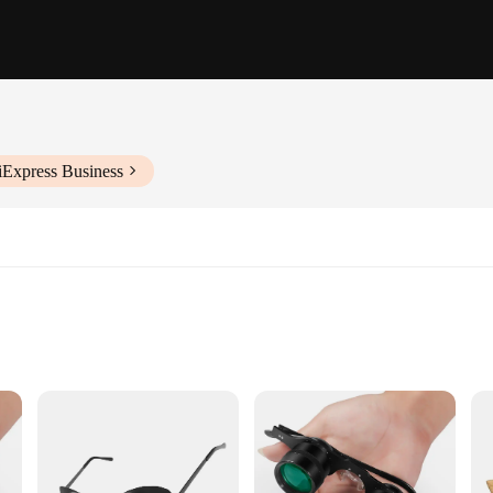
iExpress Business
 values clear and detailed reading. With its high-quality acrylic lens, this ma
per, or a fine print document, the magnifier's 10X power ensures that every wo