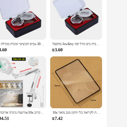
מתקפל Jewllery מגדלת זכוכית מגדלת ניידת זכוכית כיס גודל יפה Jewllery זכוכית מגדלת משקפיים 10X 20X 30X הגדלה מתכת
כיס תכשיטי זכוכית מגדלת 10x-30x 21mm Jewelers יהלומי עין זכוכית מגדלת זכוכית מגדלת מתכת כלים עבור מטבעות אבני חן בולים שעונים
3.60
₪3.60
10x אוזניות מגדלת מתכווננת הוביל מגדלת מגדלת משקפיים לקריאה אופטיויזור מגדלת לקריאה כלי תיקון מגב מואר
זרועות נדנדה ארוכות 5x/10x מנורת זכוכית מגדלת עם 5 צבע להתאים אורות קריאת מנורת שולחן עבור ריתוך תיקון עבודה קרוב
94.51
₪7.42