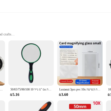
d crafts
ge
nhance your reading experience. Whether you're reading a book, newspaper, or 
ass lens provides a distortion-free view, making it perfect for those with visua
sures a steady grip, reducing hand fatigue during extended reading sessions.
t an excellent companion for travel or daily use. It fits easily into a bag or p
emains in pristine condition, ready for use whenever you need it. Whether you're
Luxianzi 3pcs pvc 10x מגדלת רנטגן שקוף מגדלת קשיש קריאה מגדלת קשישה מגדלת קשישה
50/65/75/90/100 מ "מ נייד 10x מגדלת יד מגדלת זכוכית מגדלת
זכוכית מגדלת עם אור ועמוד, עמת מתכווננת מתכוונ in1 מנורת שולחן, מהדק עבור עבודות תיקון עבודה
₪5.16
₪3.60
₪
nsable tool for various hobbies and crafts. From inspecting intricate details in 
It's also a valuable asset for vendors, suppliers, and sets, as it ensures accurat
nyone who demands clarity and precision in their work or leisure activities.