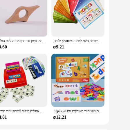
ילדים phonics למידה cads צעצועים חינוכיים esl הוראה חומרים אנגלית מילים אימון פוניק בניית מילים montessori
קריאת סימניות טבעות בית ספר מספק דפי סטודנטים מדריך סימון סימון סימן סימן ספר דף מתנה ליום הולדת
3.60
₪9.21
52pcs אנגלית אלפבית איות מילת עץ צעצועים חינוכיים לילדים תינוק פאזלים מונטסורי משחקים עם 28pcs למידה כרטיסים
ילדי כרטיס מכתב מכונה אנגלית מוקדם חינוכיים תמונה אוריינות ללמוד אנגלית מילות משחק עזרי הוראה
4.81
₪12.21