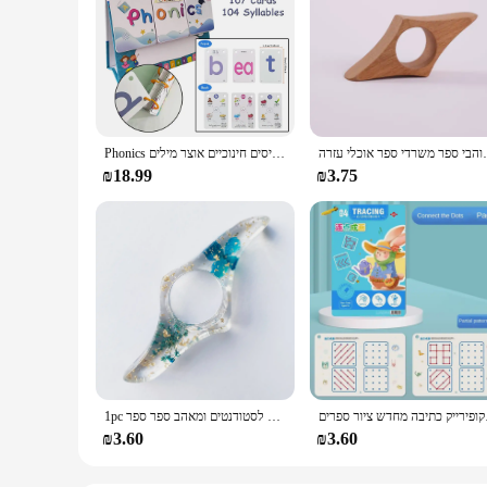
 לאוהבי ספר משרדי ספר אוכלי עזרה
Phonics כרטיסיות איות מילים שולחן עבודה יומן אנגלית לומד איות להעיף כרטיסים חינוכיים אוצר מילים
₪18.99
₪3.75
דש ציור ספרים
1pc שרף ספר ספרים לעמוד קריאת עזרה אגודל יצירתי ספר תמיכה, מחזיק דף האגודל לסטודנטים ומאהב ספר ספר
₪3.60
₪3.60