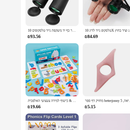
fit comfortably in your hand, reducing hand fatigue during 
**Versatile and Convenient**
This magnifier is not just for reading; it's a versatile tool t
lightweight design ensures that you can use it for extended p
condition when not in use.
יד לדיג 10
מכשיר כף יד משקפת נייד טלסקופים 10x להגדיל משקפת רב עוצמה עוצמתית ספורט חיצוני ציד מטיילים
**Suitable for Everyone**
₪93.56
₪84.69
Whether you're a student, a professional, or someone who simp
needs to read small print with clarity. The magnifier's whole
With its affordable price and practical design, this magnifie
מחזיק דף ספר betterjonny אה, 5
ילדי עץ פאזל קריקטורה בעלי החיים לראות & כישוף למידה צעצועי האלפבית Sight מילות & התאמת מכתב משחקי מתנה לילדים צעצוע
₪19.66
₪5.15