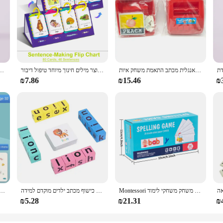
אנגלית מכתב התאמת משחק איות Lowcase האלפבית אותיות כרטיסי משחק משחק מראש לילדים למידה שפה צעצועים
תרגילי עשיית משפט חינוך כלי אוצר מילים בניית אוצר מילים חינוך מיוחד טיפול דיבור
סימניה אגודל עץ חם קריאה אחת אגודל ספר תמיכה ספר לאוהבי ספר המשרד
₪7.86
₪15.46
₪
Montessori איות מילה עץ מתמטיקה צעצועים לילדים הוראה הוראה עברית כרטיסי משחק פאזל לימוד משחק משחקי לימוד משחק משחקי לימוד
מונטסורי צעצועי איות מילת בלוק משחקים כישוף מכתב ילדים מוקדם למידה Educaitonal אנגלית כרטיסי פאזל משחק
עט פעוטות שליטה ספר לימוד תינוק קסום עקירת קסם בפועל קופירייק כתיבה מח
₪5.28
₪21.31
₪