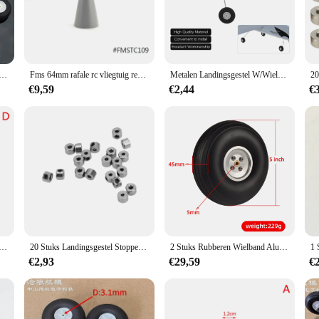
safely. Whether you're a seasoned pilot or a hobbyist, these wheels will provide
 a range of RC plane models. Its universal design ensures that it can be easily 
dels but also offers a wholesale option for vendors and suppliers, making it an
 Landingsgestel Met Wielen Set Voor Rc Luchtvliegtuigen Accessoires
Fms 64mm rafale rc vliegtuig reserveonderdeel landingsgestel neus kegel canard wiel set stoterstangen 3840-kv3150 motor
Metalen Landingsgestel W/Wielen Voor Z51 Rc Vliegtuig Schuim Hand Gooien Zweefvliegtuig Drone Diy Rc Onderdelen Accessoires
€9,59
€2,44
€
ilt to withstand the rigors of frequent use. The set's durability means that y
omise on strength, ensuring that they can support the weight of your RC plane 
g you with consistent performance and reliability.
en Zweefvliegtuig Landingsgestel Kit Met Wiel Vliegtuig Accessoires Voor Cessna J-11 J-20 Su27 Su57 Z51 F22 Su35
20 Stuks Landingsgestel Stopper Set Wiel Kraag 2.1Mm Roestvrij Staal Voortreffelijk Vakmanschap Rc Vliegtuig Model Vliegtuig Onderdeel
2 Stuks Rubberen Wielband Aluminium Naaf Voor Rc Vliegtuig Model 2.75 ''/3'' /3.75 ''/4''/ 4.5 ''/ 5 Inch
€2,93
€29,59
€