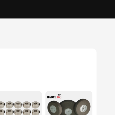
plastic, these wheels are designed to withstand the rigors of