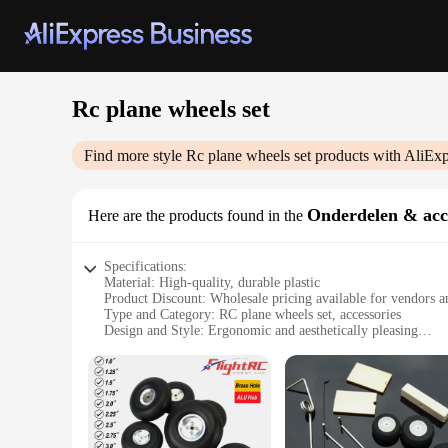
Rc plane wheels set
Find more style
Rc plane wheels set
products with AliExp
Onderdelen & acc
Here are the products found in the
Specifications:
Material: High-quality, durable plastic
Product Discount: Wholesale pricing available for vendors a
Type and Category: RC plane wheels set, accessories
Design and Style: Ergonomic and aesthetically pleasing
Usage and Purpose: Enhances the performance and stability 
Typical Adaptive Scenario: Suitable for various RC plane m
Shape or Size or Weight or Quantity: Designed to fit a range
Features:
**Enhanced Performance and Stability**
The Rc plane wheels set is meticulously crafted to elevate t