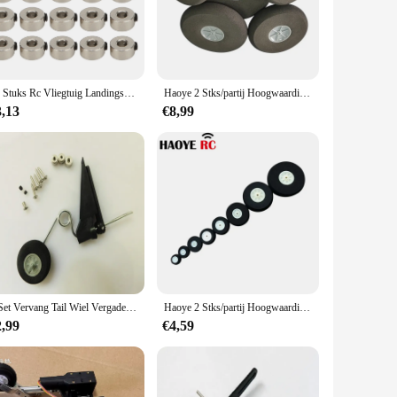
 the necessary traction and grip on various terrains,
installed on your RC plane, allowing for a quick and hassle-
 ideal choice for those looking to stock up on RC plane
20 Stuks Rc Vliegtuig Landingsgestel Stopper Set Wiel Kraag 3.1Mm Roestvrij Staal Voortreffelijk Vakmanschap Model Vliegtuig Onderdeel
Haoye 2 Stks/partij Hoogwaardige Vliegtuigwielen Diamet25/30/40/50/60/70/80/90/100/110Mm Rc Model Sponzen Wielen Landingsgestel Band
3,13
€8,99
ou can enjoy your hobby without worrying about frequent
without any issues. Whether you're a competitive pilot or a
1 Set Vervang Tail Wiel Vergadering Landingsgestel 60X25Mm D28 /30 Rc Vliegtuig Onderdelen Aeromodelling Voor jet 540T Banden
Haoye 2 Stks/partij Hoogwaardige Vliegtuigwielen Landingsgestel Licht Schuim Sponzen Wielen Sponsband Dia 25Mm-110Mm Voor Rc Vliegtuigen
2,99
€4,59