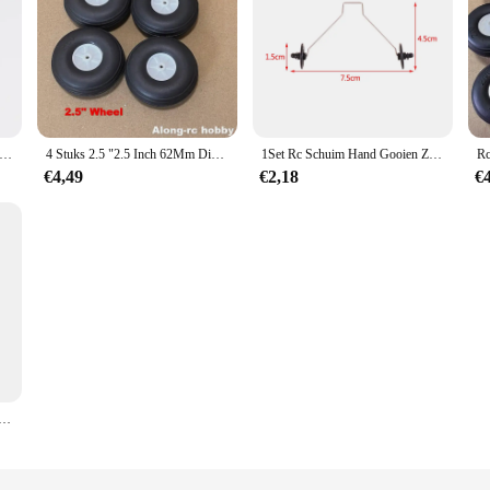
derstel Cnc Metalen Intrekbare Schokabsorptie Landingsgestel Set 32Mm 38Mm Pu Wiel Voor Rc Vaste Vleugel vliegtuig Vliegtuig
4 Stuks 2.5 "2.5 Inch 62Mm Dia 3,1 Of 4.1Mm Gat 62*22Mm Wiel Rc Vliegtuig Hobby Modellen Diy Vliegtuig Onderdeel Landingsgestel Pu Wielen
1Set Rc Schuim Hand Gooien Zweefvliegtuig Landingsgestel Kit Met Wiel Vliegtuig Accessoires Voor Cessna J-11 J-20 SU27 SU57 z51 F22 SU35
€4,49
€2,18
€
rtwielset 20-70e Rc Elektrische Vliegtuigmontagebeugel C.f Sponsband Met Schroeven Voor Vliegtuigen Met Vaste Vleugels