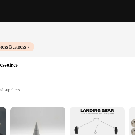
ress Business
essoires
nd suppliers
of RC planes
odels
 of RC plane sizes
he performance and stability of your RC planes. Made from high-quality, durable 