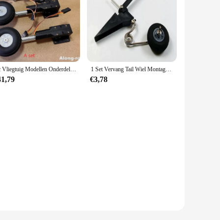
Rc Vliegtuig Modellen Onderdelen Hoogte 111Mm Intrekbaar Landingsgestel Met Pu Wielen Voor 2-3.5Kg Hobby Vliegtuig Vliegtuig Diy Jet Fighter
1 Set Vervang Tail Wiel Montage 60X25Mm D28 /30 Rc Vliegtuig Onderdelen Aeromodelling Voor Jet 540T
41,79
€3,78