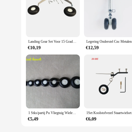
Landing Gear Set Voor 15 Grade Rc Vliegtuig Aluminium Met Back Wiel Staart Wiel Pak Elektrische Nitro Uitgerust Vleugel vliegtuigen Onderdelen
Legering On
€10,19
€12,59
1 Stks/partij Pu Vliegtuig Wielen Diamete25/32/38/45/50/57/63/70 /76 Mm Rubber Wiel Voor Rc Vliegtuig Model En Diy Robot Banden
1Set Koolstofvezel Staa
€5,49
€6,09