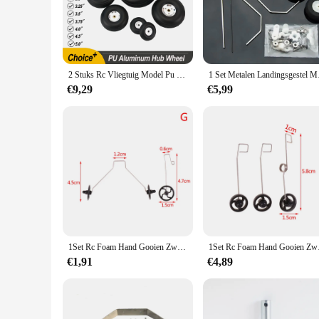
flight, ensuring that your RC plane soars smoothly and lands 
enhancing your flying experience.
**Versatile Compatibility and Ease of Installation**
The Rc plane wheels set is engineered to be versatile, fitting
free upgrade. The set is not only compatible with various mo
2 Stuks Rc Vliegtuig Model Pu Wielband W/Aluminium Kernlegering Hub 1/1.25/1.5/1.75/2/2.25/2.5/2.75/3/3.25/3.5/3.75/4/4.5/5 "Inch
1 Set Metalen
accessories.
€9,29
€5,99
**Durable and Long-Lasting**
Crafted with longevity in mind, these RC plane wheels are bu
replacements. The wheels' lightweight design does not compr
casual enthusiast, these wheels are designed to last, providin
1Set Rc Foam Hand Gooien Zweefvliegtuig Landingsgestel Kit Met Wiel Vliegtuig Accessoires Voor Cessna J-11 J-20 Su27 Su57 Z51 F22 Su35
1Set Rc Foam Hand Gooi
€1,91
€4,89