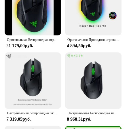
Оригинальная Беспроводная игровая мышь Razer Basilisk V3 Pro RGB, быстрые оптические переключатели Gen-3, 11 программируемых кнопок, оптический датчик 30K
Оригинальная Проводная игровая мышь Razer Basilisk V3, геймерская оптическая сенсорная мышь 26000 DPI для киберспорта с RGB подсветкой для ПК, ноутбука, новинка
21 179,00руб.
4 894,50руб.
Настраиваемая беспроводная игровая мышь Razer Basilisk V3 X HyperSpeed с RGB-подсветкой (2,4 ГГц) и оптический датчик Bluetooth 18K DPI
Настраиваемая Беспроводная игровая мышь Razer Basilisk V3 X с гиперскоростной подсветкой RGB (2,4 ГГц) и оптическим датчиком Bluetooth 18K DPI
7 319,05руб.
8 968,31руб.