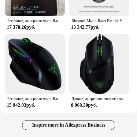
Беспроводная игровая мышь Razer Basilisk Ultimate с док-станцией для зарядки, самая быстрая игровая мышь с оптическим датчиком 20K DPI
Bluetooth-Мышь Razer Basilisk V3X Extreme Edition, 2,4 ГГц, 5,0 dpi
17 378,26руб.
13 342,77руб.
Беспроводная игровая мышь Razer Basilisk Ultimate с 11 программируемыми кнопками, 20000 DPI, 14 зонами освещения Chroma RGB.
Проводная эргономичная игровая мышь Razer Basilisk V2, 20000 DPI, synase 3,0, 11 программируемых кнопок
15 942,03руб.
8 968,30руб.
Inspire more in Aliexpress Business