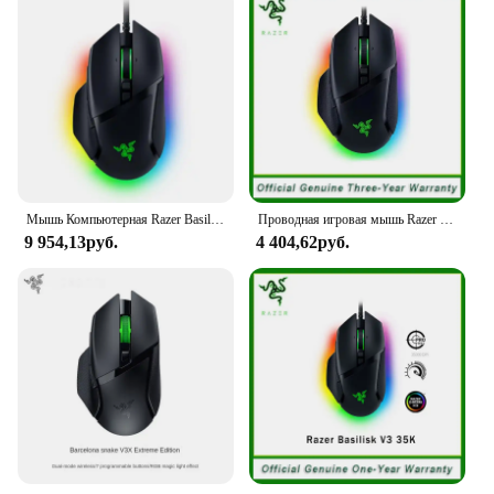
Мышь Компьютерная Razer Basilisk V3 Thundersnake Basilisk V3
Проводная игровая мышь Razer Basilisk V3, геймерская оптическая сенсорная мышь 26000 DPI для киберспорта с RGB подсветкой для ПК, ноутбука
9 954,13руб.
4 404,62руб.