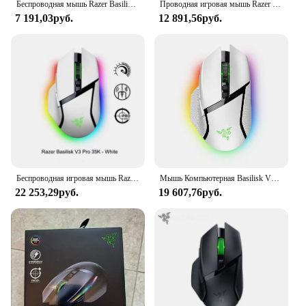
Беспроводная мышь Razer Basilisk V3x Extreme Edition с периферийными устройствами Bluetooth 2.4, двухрежимная, 5,0 ГГц, для электронных видов спорта
Проводная игровая мышь Razer Basilisk V3 35K HyperScroll Tilt Wheel-35K DPI Оптический датчик Gen2-13Настраиваемые элементы управления 100% оригинал
7 191,03руб.
12 891,56руб.
Беспроводная игровая мышь Razer Basilisk V3 Pro 35K HyperScroll с наклонным колесом, оптический датчик 35K DPI, поколение 2-13, настраиваемое управление
Мышь Компьютерная Basilisk V3 Pro Basilisk Snake Беспроводная игровая, цветная беспроводная мышь Rgb, белый и черный цвета, с зарядкой
22 253,29руб.
19 607,76руб.