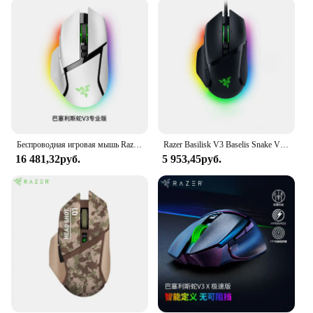
The Razer Basilisk Mouse is not just for gaming; it's
a versatile tool for professionals who require a
reliable and responsive mouse for their work. The
mouse's design is adaptable to both desktop and
laptop setups, making it a convenient choice for
various scenarios. Whether you're working on
complex spreadsheets or navigating through
complex software, the Razer Basilisk Mouse's
performance and property are up to the task.
Беспроводная игровая мышь Razer Basilisk V3 Pro с быстрыми оптическими переключателями Gen-3 - HyperScroll Tilt Wheel - Chroma RGB
Razer Basilisk V3 Baselis Snake V3 Киберспорт RGB Компьютерная игра Smart Scroll Wheel Magic Ускоренная проводная мышь
**Tailored for the Gamer's Lifestyle**
16 481,32руб.
5 953,45руб.
The Razer Basilisk Mouse is more than just a
mouse; it's a statement of gaming culture. Its sleek
design and advanced features cater to the gamer's
lifestyle, ensuring that you have the tools you need
to dominate in any game. The Razer Basilisk Mouse
is not just a product; it's a part of a community, and
as a wholesale vendor or supplier, you can be a part
of that community by offering this high-quality
mouse to your customers. With its competitive price
and unmatched performance, the Razer Basilisk
Mouse is a must-have for any gamer or professional