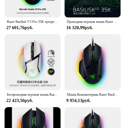
Razer Basilisk V3 Pro 35K трехрежимный беспроводной игровой ПК RGB мышь индивидуальные эргономичные Fps 2,4G Bluetooth 35000 точек на дюйм портативный ПК подарок
Проводная игровая мышь Razer Basilisk V3 35K RGB, компьютерная мышь
27 601,76руб.
16 320,99руб.
Беспроводная игровая мышь Razer Basilisk V3 Pro 35K с быстрыми оптическими переключателями Gen-3 HyperScroll Tilt Wheel - Chroma RGB
Мышь Компьютерная Razer Basilisk V3 Thundersnake Basilisk V3
22 423,56руб.
9 954,13руб.