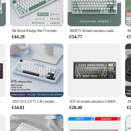
e speed of Gateron switches, the RKR75 keyboard is designed to accommodate y
it's also about style. Available in a variety of vibrant colors, this keyboard a
t all the necessary keys are present, making it a complete solution for your typ
nctional keyboard.
ión RGB personalizada, intercambio en caliente, PBT, teclado para juegos de PC, diseño 75%
Rk Royal Kludge Rkr75 teclado Mechaincial 81 teclas junta de tres modos 2,4g teclado inalámbrico para juegos Rgb accesorios de intercambio en caliente para Pc
RKR75-Teclado mecánico inalámbrico con Bluetooth, dispositivo con retroiluminación RGB, 3 modos, PBT 75%, diseño personalizado, para juegos de PC
€44.29
€54.77
€
n mind. The standard QWERTY layout ensures that users can transition seamles
ge of preferences. For vendors and suppliers looking to offer a high-quality k
tions, it's a product that can be sold at a profit, making it an attractive additio
2025 Raven68 Teclado mecánico de eje magnético con cable intercambiable en caliente, tasa de retorno de 8K, rango de teclas personalizado, juegos deportivos electrónicos
2025 AULA F75 2,4G teclado mecánico inalámbrico/Bluetooth/con cable para juegos RGB personalizado 75% diseño OEM estructura de junta de perfil
KIT de teclado mecánico GMK87 2025 con pantalla de visualización, estructura de junta retroiluminada RGB, teclado de intercambio en caliente para juegos a través personalizado
€34.81
€28.40
€