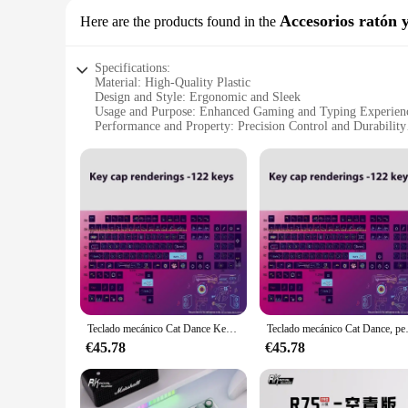
Accesorios ratón y
Here are the products found in the
Specifications:
Material: High-Quality Plastic
Design and Style: Ergonomic and Sleek
Usage and Purpose: Enhanced Gaming and Typing Experien
Performance and Property: Precision Control and Durability
Shape and Size: Compact and Portable
Parts and Accessories: Includes Mouse and Keyboard Sets
Features:
|Wholesale|
**Enhanced Gaming and Typing Experience**
The RKR75 Accessories set is designed to elevate your gamin
style to your setup. The precision control provided by the m
**Durable and Reliable**
Crafted from high-quality plastic, the RKR75 Accessories are b
in need of reliable input devices. The set's performance an
Teclado mecánico Cat Dance Keycap, personalización PBT, transparente, doble cuero, leche, 87 RKR75, hermosasciones de teclado de escritorio
Teclado mecánico Cat Dance, persona
**Portable and Versatile**
€45.78
€45.78
The compact and portable nature of the RKR75 Accessories ma
set's lightweight design allows for easy transportation. Th