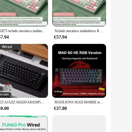
our preference, making it a versatile choice for any user.
llows users to personalize their typing experience and match
ing needs. The RKR75 keyboard is an excellent choice for
RKR75 teclado mecánico inalámbrico personalizado Bluetooth tres modos junta intercambiable en caliente RGB periféricos de ordenador de oficina para juegos
Teclado mecánico inalámbrico RKR75 personalizado, Bluetooth, tres modos, junta, intercambiable en caliente, RGB, juegos, oficina, periféricos de ordenador
57.94
€57.94
sly from other keyboards, while the compatibility with
eyboard to their customers, the RKR75 keyboard is an
n to any retailer's inventory.
2025 AJAZZ AK820/AK820Pro Teclado mecánico pantalla TFT perilla multifuncional teclado para juegos con cable/2,4 GHz/BT conectar PC
MADLIONS MAD 60/68HE teclado con interruptor magnético para juegos tecla con cable unidad Web personalizado 8K 61/68 retorno RT golpe de tecla ajustable intercambio en caliente
20.00
€37.80