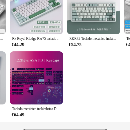
switches; they are a testament to style and functionality. With their sleek desig
rn tapas are designed to complement a variety of settings, from minimalist to
 last. They are designed for easy installation, ensuring a hassle-free process 
nding the test of time and frequent use. Whether you're upgrading your existing s
ánico personalizado Rkr75, inalámbrico, Bluetooth 2,4g, estructura de junta trimodo, 75% juegos de asignación, Teclados mecánicos
Rk Royal Kludge Rkr75 teclado Mechaincial 81 teclas junta de tres modos 2,4g teclado inalámbrico para juegos Rgb accesorios de intercambio en caliente para Pc
RKR75-Teclado mecánico inalámbrico con Bluetooth, dispositivo de tres modos, retroiluminación RGB personalizada, intercambio en caliente, PBT, teclado para juegos de PC, diseño 75%
€44.29
€54.75
€
Tapas de interruptores are available in sets, making it easy to equip multiple d
ce management, and can be used in both residential and commercial settings. Th
ovide a complete solution for their customers.
-Sub Canyon para teclado mecánico, teclas blancas concisas, diseño Alice, 7U Space Key royal kludge rkr75, 142 teclas
Teclado mecánico inalámbrico Dance Cat Hertz Cyberpunk 87 108 RKR75, 60% teclas, ASA retroiluminada, personalización de altura, 122 teclas
€64.49