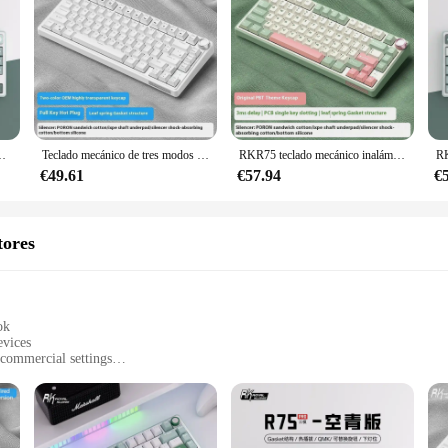
ión RGB personalizada, intercambio en caliente, PBT, teclado para juegos de PC, diseño 75%
Teclado mecánico de tres modos Rkr75, estructura personalizada, efectos de iluminación Rgb geniales, juegos y oficina ranurados de una sola tecla de 1,2 mm
RKR75 teclado mecánico inalámbrico personalizado Bluetooth tres modos junta intercambiable en caliente RGB periféricos de ordenador de oficina para juegos
€49.61
€57.94
€
tores
ok
evices
 commercial settings
ring a complete solution for multiple devices
or long-term use