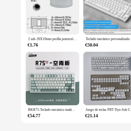
The RKR75 Tapas de interruptores are not just another set of 
adding a touch of elegance to your home or office. The mode
decorator or DIY enthusiast.
**Reliable and Easy to Install**
Crafted from high-quality metal, these switches are built to
interruptores are not only reliable but also durable, withsta
investment for any project.
2 uds 20X10mm perilla potenciómetro de aleación de aluminio para rkr75 hs75t VG Nn75pro Rakaze kw75s, teclado mecánico barato donkey rs2 3
Teclado mec
**Adaptable and Convenient**
€1.76
€50.04
Understanding the diverse needs of our customers, the RKR75 
wide range of applications, from lighting control to applian
choice for vendors, suppliers, and wholesalers looking to pr
RKR75-Teclado mecánico inalámbrico con Bluetooth, dispositivo con retroiluminación RGB, 3 modos, PBT 75%, diseño personalizado, para juegos de PC
Juego de teclas PBT Dye
€54.77
€21.14