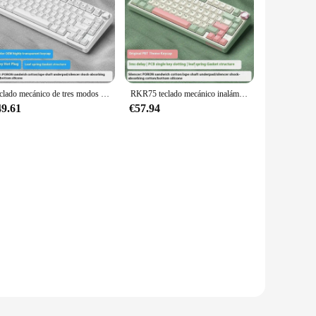
n, these switches seamlessly blend into any interior decor,
 contemporary, making them a versatile choice for any
for both professionals and homeowners. The RKR75 Tapas de
witches or starting from scratch, these switches are a smart
Teclado mecánico de tres modos Rkr75, estructura personalizada, efectos de iluminación Rgb geniales, juegos y oficina ranurados de una sola tecla de 1,2 mm
RKR75 teclado mecánico inalámbrico personalizado Bluetooth tres modos junta intercambiable en caliente RGB periféricos de ordenador de oficina para juegos
49.61
€57.94
evices with a cohesive look. The switches are suitable for a
e adaptability of these switches makes them an excellent