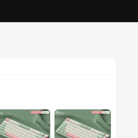
ce to wear. The full set of 104 keys ensures a
omed to Cherry MX switches. Whether you prefer the tactile