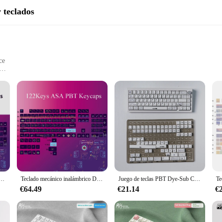
 teclados
ce
g and typing experience. The ergonomic design ensures comfort during extended
ouse and keyboard sets allows for accurate movements and quick response times,
uilt to last. The durability of the set ensures that it can withstand the rigors
d property are designed to provide consistent performance, ensuring that you ca
lización de teclado PBT, transparente, doble cuero, leche, 87 RKR75, embellecedores de teclado de escritorio
Teclado mecánico inalámbrico Dance Cat Hertz Cyberpunk 87 108 RKR75, 60% teclas, ASA retroiluminada, personalización de altura, 122 teclas
Juego de teclas PBT Dye-Sub Canyon para teclado mecánico, teclas blancas concisas, diseño Alice, 7U Space Key royal kludge rkr75, 142 teclas
€64.49
€21.14
€
ke them perfect for use in various scenarios. Whether you're gaming at home, 
e inclusion of both a mouse and keyboard set means you have everything you ne