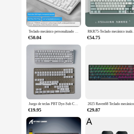
feedback of Cherry MX, the smooth operation of Kailh, or th
**Vibrant Aesthetics and Customization**
The RKR75 Teclados keyboard is not just about functionality; 
their setup's aesthetic. The full set of 104 keys ensures tha
gamers, typists, and anyone who appreciates a stylish and fu
Teclado mecánico personalizado Rkr75, inalámbrico, Bluetooth 2,4g, estructura de junta trimodo, 75% juegos de asignación, Teclados mecánicos
RKR75-Teclado mecánico inalámbrico con Bluetooth, dispositivo de tres modos, retroiluminac
**Ease of Use and Wholesale Options**
€50.04
€54.75
The RKR75 Teclados keyboard is designed with ease of use i
Cherry MX, Kailh, and Gateron switches caters to a wide ran
excellent choice. With its competitive pricing and wholesale op
Juego de teclas PBT Dye-Sub Canyon para teclado mecánico, teclas blancas concisas, diseño Alice, 7U Space Key royal kludge rkr75, 142 teclas
€19.95
€29.87