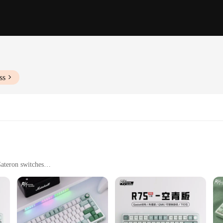
ss
ateron switches
struction using high-quality PBT plastic, known for its durability and resistan
tible keycap profile offers a comfortable typing experience for users accust