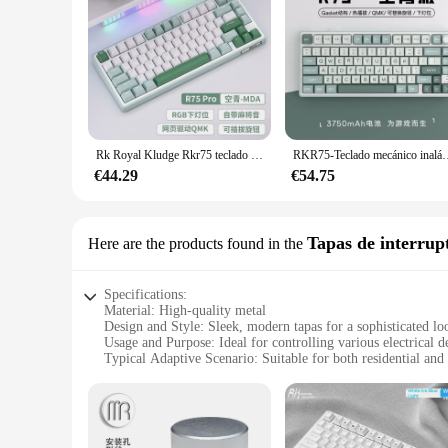
Rk Royal Kludge Rkr75 teclado Mechaincial 81 teclas junta de tres modos 2,4g teclado inalámbrico para juegos Rgb accesorios de intercambio en caliente para Pc
RKR75-Teclado mecánico inalámbrico con Bluetooth, dispositivo de tres modos, retroiluminac
€44.29
€54.75
Tapas de interrup
Here are the products found in the
Specifications:
Material: High-quality metal
Design and Style: Sleek, modern tapas for a sophisticated lo
Usage and Purpose: Ideal for controlling various electrical d
Typical Adaptive Scenario: Suitable for both residential and
Shape or Size or Weight or Quantity: Available in sets, ensu
Performance and Property: Durable and reliable, designed f
Features:
**Enhanced Aesthetics and Functionality**