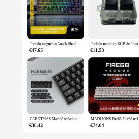
Teclado magnético Attack Shark X68 HE, Topo mecánico con cable RGB para juegos, teclas topográficas RT de 8KHz, 0,125 Ms, HIFI, 8000 HZ, 0,125 Ms
Teclado mecánico RGB de 2 botones, teclas Blu
€47.65
€11.53
CAROTMAS Mars68 teclado con interruptor magnético teclado de modo Dual inalámbrico 8000Hz 0.01RT teclado para juegos accesorios personalizados para PC
MADLIONS Fire68 Fire68 teclado con inter
€38.42
€74.64