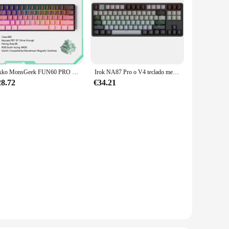
Akko MonsGeek FUN60 PRO y MAX HE teclado mecánico interruptor magnético 60% teclado inalámbrico para juegos disparo rápido 8K teclado personalizado
Irok NA87 Pro o V4 teclado mecánico con interruptor magnético RGB RT0.04mm 8K intercambiable en caliente teclado para juegos por cable personalizado regalos de juego
28.72
€34.21