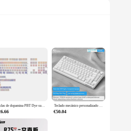
 periods of use, while the sleek aesthetics add a touch of
 making it ideal for gamers and professionals alike.
 of daily use, whether you're an avid gamer or a professional
n focus on your tasks without worrying about your equipment.
Teclas de dopamina PBT Dye subcama, 129 teclas, perfil de cereza para interruptores MX, Teclado mecánico, Wooting A75 royal kludge rkr75
Teclado mecánico personalizado Rkr75, inalámbrico, Bluetooth 2,4g, estructura de junta trimodo, 75% juegos de asignación, Teclados mecánicos
26.66
€50.04
working in a busy office, or traveling for business, the
ed to enhance your computing experience, wherever you go.