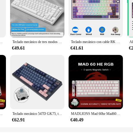
etooth intercambiables en caliente, atajo 2,4G, deportes electrónicos, Mini tecla inalámbrica personalizada para juegos de 3 modos Z3S3
Teclado mecánico de tres modos Rkr75, estructura personalizada, efectos de iluminación Rgb geniales, juegos y oficina ranurados de una sola tecla de 1,2 mm
Teclado mecánico con cable RK Royal Kludge R75, 80 teclas, retroiluminado RGB, intercambiable en caliente, teclado para jugadores español, teclas MDA PBT
€49.61
€41.61
€
ruptor magnético ultra 8K teclado para juegos por cable disparador RT0.01mm accesorios de teclado personalizados rápidos
Teclado mecánico 547D GK75, teclados retroiluminados RGB para juegos, interruptor óptico Gateron
MADLIONS Mad 60he Mad60HE Mad 68HE Teclado mecánico interruptor magnético con cable intercambio en caliente 8K tasa de orolling teclado para juegos personalizado
€62.91
€40.49