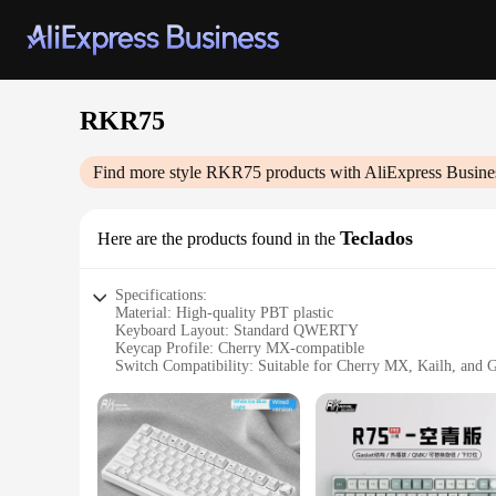
RKR75
Find more style
RKR75
products with AliExpress Busine
Teclados
Here are the products found in the
Specifications:
Material: High-quality PBT plastic
Keyboard Layout: Standard QWERTY
Keycap Profile: Cherry MX-compatible
Switch Compatibility: Suitable for Cherry MX, Kailh, and G
Set Configuration: Full set of 104 keys
Color Options: Available in multiple vibrant colors
Features:
**Premium Construction and Compatibility**
The RKR75 Teclados keyboard stands out with its superior con
comprehensive typing experience, while the Cherry MX-compa