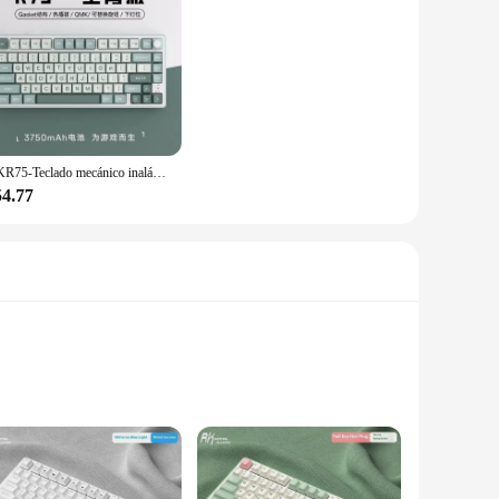
RKR75-Teclado mecánico inalámbrico con Bluetooth, dispositivo con retroiluminación RGB, 3 modos, PBT 75%, diseño personalizado, para juegos de PC
54.77