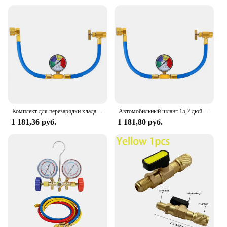
Комплект для перезарядки хладагента переменного тока R134A 134A, герметик для автомобильного кондиционирования, заполняющий наполнитель, датчики зарядки Con R12, шланг для газа 30L N9T1
Автомобильный шланг 15,7 дюйма R134A A/C для заправки хладагента с манометром, автомобильный Кондиционер, резиновый шланг для заполнения
1 181,36 руб.
1 181,80 руб.