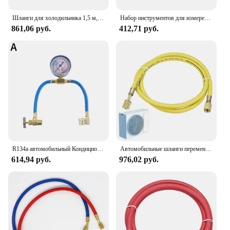
Шланги для холодильника 1,5 м, автомобильный Кондиционер R134a HVAC 5 футов, автомобильные аксессуары R12 R22 R134 R404 R502, хладагент
Набор инструментов для измерения фтористого хладагента R134A, 600 ~ 300 PSI, трубка для кондиционирования воздуха, 25 см, автомобильный шланг для зарядки, аксессуары
861,06 руб.
412,71 руб.
R134a автомобильный Кондиционер Freon с подзарядкой, оригинальный набор для кондиционирования воздуха 1/2 '', адаптер для заправки газового хладагента
Автомобильные шланги переменного тока, 59-дюймовый манометр R134a, перезарядный шланг, перезарядная труба высокого давления, высокий давление, длительный срок службы
614,94 руб.
976,02 руб.