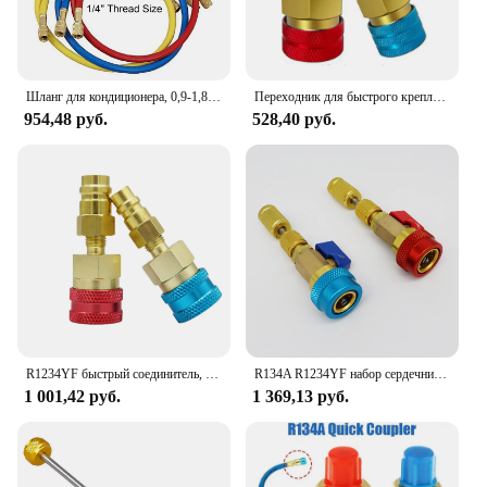
Шланг для кондиционера, 0,9-1,8 м, с манометром для кондиционера R134A R12 R22
Переходник для быстрого крепления R1234YF к R134A, высокий низкобоковой переходник, соединительный элемент для автомобильного кондиционера, фитинг, автомобильные инструменты
954,48 руб.
528,40 руб.
R1234YF быстрый соединитель, R1234yf к R134a адаптеру, 1234yf к 134a адаптер Высокий Низкий боковой разъем комплект преобразования для зарядки переменного тока
R134A R1234YF набор сердечников клапана, медный алюминиевый сплав быстросъемный инструмент для технического обслуживания, комплект для быстрого снятия клапана
1 001,42 руб.
1 369,13 руб.