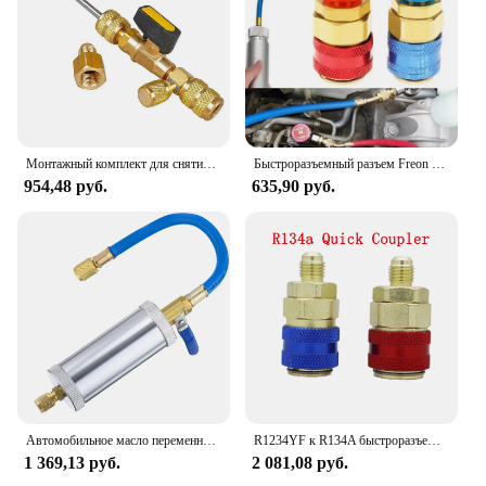
Монтажный комплект для снятия сердечника клапана с двойным портом 1/4 дюйма и 5/16 дюйма, инструментом для клапана Schrader для хладагента R22 R410a R134A R12 R32
Быстроразъемный разъем Freon R134A H/L, автомобильный соединительный разъем, алюминиевые адаптеры для установки кондиционера
954,48 руб.
635,90 руб.
Автомобильное масло переменного тока, Φ 1/4 "разъем SAE Для R134a R22 R12, хладагент, 2 унции A/C, аксессуары для впрыска автомобильного кондиционера
R1234YF к R134A быстроразъемный адаптер, соединительный шланг адаптер для зарядки переменного тока автомобильного кондиционера
1 369,13 руб.
2 081,08 руб.