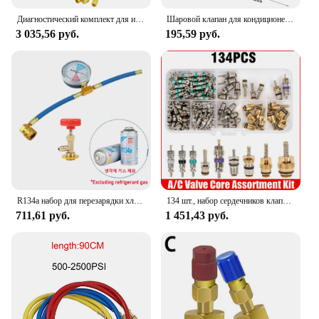
Диагностический комплект для измерения фреона переменного тока с разъемом
Шаровой клапан для кондиционера хладагента 1/4 дюйма, прямой запорный клапан SAE для R134A R410A R22 R12, шланги для зарядки, хладагент переменного тока
3 035,56 руб.
195,59 руб.
R134a набор для перезарядки хладагента автомобильный РЕФРИЖЕРАТОРНЫЙ инструмент r134a набор шлангов открывателя банок
134 шт., набор сердечников клапана кондиционера автомобиля, подходит для R134A для Buick, части кондиционирования воздуха, все транспортные средства
711,61 руб.
1 451,43 руб.