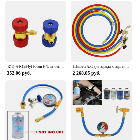
R134A R1234yf Freon H/L автомобильный разъем быстрого соединения адаптеры для кондиционера хладагент регулируемый коллектор манометр набор
Шланги A/C для заряда хладагента 1,6 м с шаровыми клапанами HVAC 1/4 дюйма SAE подходят для R134A R12 R22 R502 с добавлением охлаждающей жидкости и кондиционированием воздуха
352,06 руб.
2 268,85 руб.