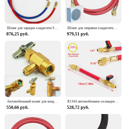
Шланг для зарядки хладагента SAE, 90 см, 2 цвета, 1/4 дюйма, шланг для зарядки переменного тока для R134A R12 R22, инструмент для зарядки кондиционера
Шланг для заправки хладагента R134a Комплект для заправки хладагента 59 дюймов Автомобильная фторная труба высокого давления для системы хладагента
876,25 руб.
979,51 руб.
Автомобильный шланг для кондиционера AC R134A, манометр для хладагента, комплекты 600 ~ 300 PSI, высокое качество, для автомобилей, шланг для перезарядки, аксессуары
R134A автомобильное охлаждение, кондиционер, диагностика давления в коллекторе переменного тока, фотоинструмент с шаровым клапаном, комплект трубок триколор
550,66 руб.
528,72 руб.