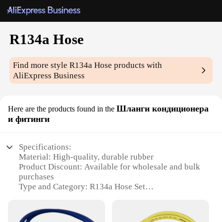
R134a Hose
Find more style
R134a Hose
products with
AliExpress Business
Шланги кондиционера
Here are the products found in the
и фитинги
Specifications:
Material: High-quality, durable rubber
Product Discount: Available for wholesale and bulk
purchases
Type and Category: R134a Hose Set
Design and Style: Ergonomic and flexible design
for easy handling
Usage and Purpose: Specifically designed for