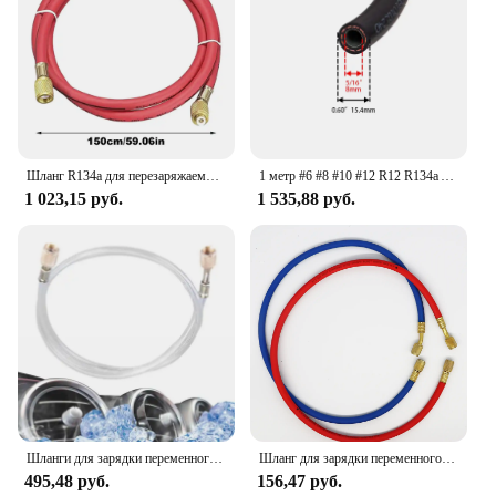
Шланг R134a для перезаряжаемого кондиционера, 59 дюймов, комплект трубок для шланга с низким уровнем потери, штуцер для кондиционера и хладагента R134A
1 метр #6 #8 #10 #12 R12 R134a AC тонкие стенки нейлоновый снижение барьера хладагент газовый шланг для системы кондиционирования воздуха
1 023,15 руб.
1 535,88 руб.
Шланги для зарядки переменного тока, прозрачная Фторированная трубка 1/4SAE, резьба для R410 R134 R22, 1,2 м, шланги для кондиционера автомобиля R134 HVAC 60
Шланг для зарядки переменного тока, 90 см, шланг для зарядки для кондиционера и хладагента для R134A R12 R22 R502, фотографический набор (2 шт.)
495,48 руб.
156,47 руб.