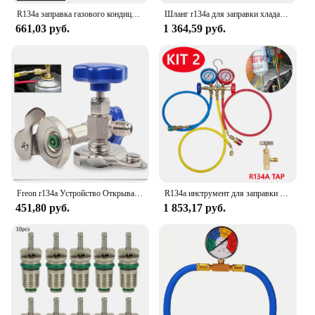
R134a заправка газового кондиционера, инструмент для заправки хладагента, автомобильный Кондиционер, автомобильный комплект для заправки охлаждения r134a
Шланг r134a для заправки хладагента, шланг для автомобильного кондиционирования воздуха, заряжаемый манометр 1/2 дюйма ACME r134a, Заправка для газого хладагента, кондиционирования воздуха
661,03 руб.
1 364,59 руб.
Freon r134a Устройство Открывания Клапана Universal R22 R600 R12 R410a кран на бутылку автомобиль Can Tap Adapter инструмент для установки газового хладагента
R134a инструмент для заправки хладагента, инструмент для кондиционирования воздуха, набор манометров, инструменты переменного тока, кондиционер R134A, шланг для зарядки холодильника
451,80 руб.
1 853,17 руб.