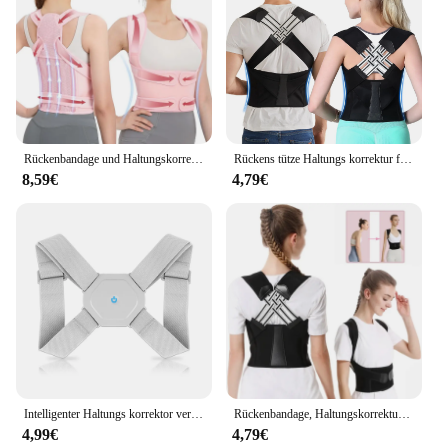
Rückenbandage und Haltungskorrektur für Frauen, verstellbarer Rückenglätter, Haltungskorrektur, Skoliose, Buckelkorrekturunterstützung
Rückens tütze Haltungs korrektur für Frauen und Männer, Schulter glätter verstellbare volle Rückens tütze oben und unten
8,59€
4,79€
Intelligenter Haltungs korrektor verstellbare Rückens tütze Stütz gürtels ensor Vibrations erinnerung intelligente Haltung Student Erwachsene Kinder
Rückenbandage, Haltungskorrektur für Damen und Herren, Schulterglätter, verstellbare Vollrückenstütze, Linderung von Ober- und Unterschmerzen
4,99€
4,79€