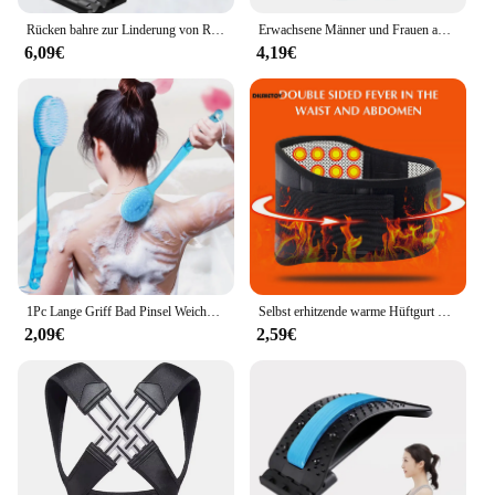
Rücken bahre zur Linderung von Rückens ch merzen, mehrstufiges Rücken cracker brett, untere und obere Rückens tütze für Bandscheiben vorfälle
Erwachsene Männer und Frauen anpassen Anti-Buckel-Verbesserung, Rückenorthese, nach oben, unsichtbarer Buckel-Haltungsverbesserung
6,09€
4,19€
1Pc Lange Griff Bad Pinsel Weiches Haar Bad Pinsel Zurück Ball Pinsel Bad Körper Pinsel Schlamm Zurück Wäscher dusche Massage Pinsel
Selbst erhitzende warme Hüftgurt untere Rückens tütze Stütz gürtel verstellbare schützende Taillen wickel für Haltungs korrektur Taille warm
2,09€
2,59€