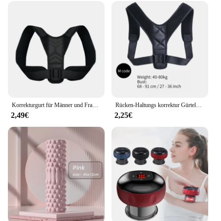
Korrekturgurt für Männer und Frauen, Erwachsene und Kinder, Korrekturgurt für Myopie, Rücken, unsichtbarer Gurt für Sitzhaltungskorrektur
Rücken-Haltungs korrektur Gürtelband-Verhinderung korrektur der Sitzhaltung, atmungsaktive Körperform ung, unisex
2,49€
2,25€