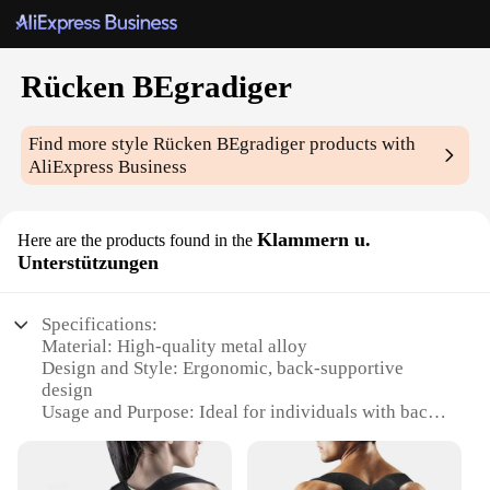
Rücken BEgradiger
Find more style
Rücken BEgradiger
products with
AliExpress Business
Klammern u.
Here are the products found in the
Unterstützungen
Specifications:
Material: High-quality metal alloy
Design and Style: Ergonomic, back-supportive
design
Usage and Purpose: Ideal for individuals with back
issues or those seeking posture improvement
Typical Adaptive Scenario: Office, home, or
outdoor settings