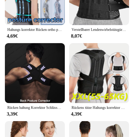
Haltungs korrektor Rücken ortho pä dische Träger für Männer und Frauen voll verstellbare Wirbelsäulen stütze bequeme effektive obere Rückens tütze
Verstellbarer Lendenwirbelstützgürtel, doppelter Rückzug, Taille, orthopädisches Korsett, Wirbelsäulen-Dekompression, Linderung von Rückenschmerzen, Straffen Sie den Bauch
4,69€
8,07€
Rücken haltung Korrektor Schlüsselbein Wirbelsäule Rücken gurt einstellbar Unisex oberen Rücken Schulter Lendenwirbel säule Korrektur Körperform ung
Rückens tütze Haltungs korrektor Gürtel verstellbarer Schulter Schlüsselbein Wirbelsäulen stütz gürtel formen Ihren Körper Lendenwirbel stütze Rücken trainer um
3,39€
4,39€