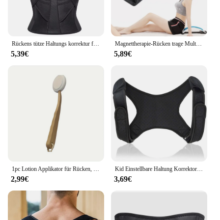
Rückens tütze Haltungs korrektur für Frauen und Männer Rücken Lendenwirbel stütze Schulter haltung Unterstützung zur Verbesserung der Haltung und Linderung von Rückens ch merzen
Magnettherapie-Rücken trage Multi-Level-Massage gerät Taillen hals Fitness Lendenwirbel säule Halswirbel säule Unterstützung
5,39€
5,89€
1pc Lotion Applikator für Rücken, Füße, ältere Menschen, Frauen, cremefarbene Hautcreme Feuchtigkeit creme Sonnencreme, auch für mich geeignet
Kid Einstellbare Haltung Korrektor Rückseite Unterstützung Kinder Schulter Gürtel Korrigieren Begradigen Korrektur Schmerzen Relief Schönheit Mädchen Jungen
2,99€
3,69€