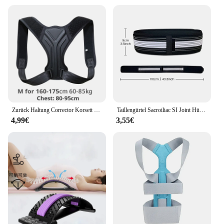
Zurück Haltung Corrector Korsett Schlüsselbein Wirbelsäule Haltung Korrektur Verstellbare Unterstützung Gürtel Schmerzen Relief Traine Wirbelsäule Haltung Unterstützung
Taillengürtel Sacroiliac SI Joint Hüftgürtel Unterer Rückenstütze-Hüftstützen für Hüftschmerzen Beckenstützgürtel Ischias Becken Lendenwirbelsäule
4,99€
3,55€