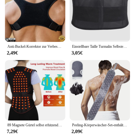
Anti-Buckel-Korrektor zur Verbesserung der Körper haltung zur Reduzierung des Buckel-Gewichts
Einstellbare Taille Turmalin Selbsterhitzende Magnetische Therapie Zurück Taille Unterstützung Gürtel Lendenwirbelstütze Massage Band Gesundheits Pflege
2,49€
3,05€
89 Magnete Gürtel selbst erhitzende Therapie Gürtels chutz lindern Schulter schmerzen warme Rückens ch ulter Weste Rückens tützen
Peeling-Körperwäscher-Set-enthält Rücken wäscher, Bade handschuh und Duschbad schwamm Luffa-tief reinigen und vital isieren
7,29€
2,09€