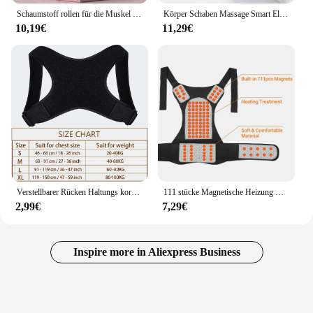
Schaumstoff rollen für die Muskel massage-hoch dichte Rückens chaum rolle zur Linderung von Rückens ch merzen und zur Muskel regeneration in Beinen und Armen
Körper Schaben Massage Smart Elektrische Vakuum Schröpfen Heizung Saugnapf Gerät Nacken Arm Massager
10,19€
11,29€
Verstellbarer Rücken Haltungs korrektor Nacken Rückens tütz gürtel Wirbelsäule Schulter stütze Stütz gurte Erwachsene unsichtbare Buckel gürtel
111 stücke Magnetische Heizung Weste Einstellbare Rücken Unterstützung Gürtel Selbst-Heizung Zurück Haltung Corrector Ridge Zurück Lenden Schmerzen Relief Gürtel
2,99€
7,29€
Inspire more in Aliexpress Business