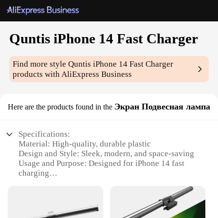
Quntis iPhone 14 Fast Charger
Find more style
Quntis iPhone 14 Fast Charger
products with AliExpress Business
Экран Подвесная лампа
Here are the products found in the
Specifications:
Material: High-quality, durable plastic
Design and Style: Sleek, modern, and space-saving
Usage and Purpose: Designed for iPhone 14 fast
charging
Performance and Property: Efficient, quick charging
capabilities
Parts and Accessories: Includes necessary cables
and adapters