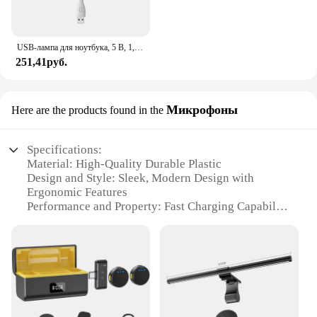
USB-лампа для ноутбука, 5 В, 1,2 Вт
251,41руб.
Микрофоны
Here are the products found in the
Specifications:
Material: High-Quality Durable Plastic
Design and Style: Sleek, Modern Design with
Ergonomic Features
Performance and Property: Fast Charging Capability
Usage and Purpose: Designed for iPhone 14 Models
Typical Adaptive Scenario: Ideal for Home, Office,
or Travel
Shape or Size or Weight or Quantity: Compact and
Lightweight for Easy Portability
Features: