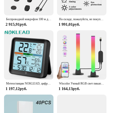
Беспроводной микрофон 100 м для телефона, профессиональный Магнитный петличный микрофон с зарядным боксом, шумоподавление для записи
На складе, пожалуйста, не покупайте-Monitor Light Bar Настольные лампы Led Bar Monitor Lightba
2 915,91руб.
1 991,01руб.
Метеостанция NOKLEAD, цифровой измеритель температуры и влажности в помещении, с ЖК дисплеем
Wiscolor Умный RGB свет пикапа, музыкальный ритм света игровая настольная лампа рождественское украшение Ambient свет ритм настольное освещение рабочего стола RGB свет бар музыкальный ритм
1 197,12руб.
1 164,13руб.