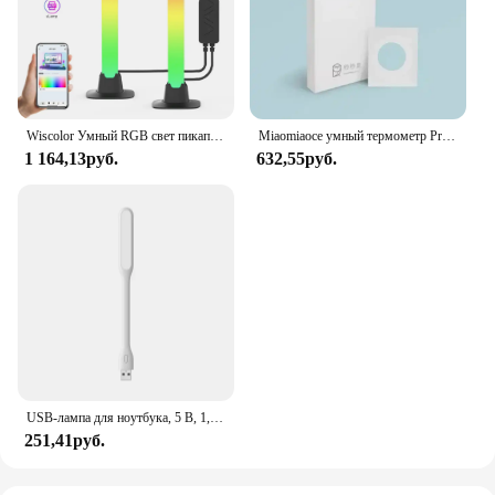
Wiscolor Умный RGB свет пикапа, музыкальный ритм света игровая настольная лампа рождественское украшение Ambient свет ритм настольное освещение рабочего стола RGB свет бар музыкальный ритм
Miaomiaoce умный термометр Pro Type-C, перезаряжаемый, IPX6 Водонепроницаемый, измерение температуры, лихорадки, сигнализация, удаленный мониторинг
1 164,13руб.
632,55руб.
USB-лампа для ноутбука, 5 В, 1,2 Вт
251,41руб.