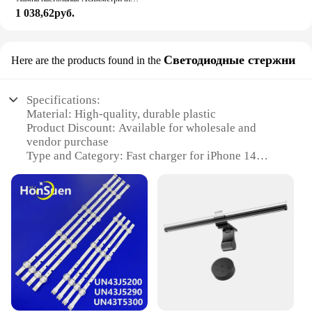
1 038,62руб.
Светодиодные стержни
Here are the products found in the
Specifications:
Material: High-quality, durable plastic
Product Discount: Available for wholesale and
vendor purchase
Type and Category: Fast charger for iPhone 14
series
Design and Style: Sleek, modern design with LED
indicator lights
Usage and Purpose: Quickly charges your iPhone
14, ensuring you stay powered up
Typical Adaptive Scenario: Ideal for use at home, in
the office, or on the go
Shape or Size or Weight or Quantity: Compact and
lightweight, easy to carry in a bag or pocket
Performance and Property: Advanced technology
for efficient and safe charging