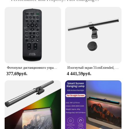
capabilities with a high-efficiency power delivery
system
Usage and Purpose: Ideal for charging your iPhone
14 quickly and efficiently
Typical Adaptive Scenario: Perfect for use at home,
in the office, or on the go
Shape or Size or Weight or Quantity: Lightweight
and portable, making it easy to carry with you
Features:
|Wholesale|Vendors|
Фотопульт дистанционного управления для телевизора Sony
Изогнутый экран 51cmExtended, подвесные светильники для экрана, защита глаз компьютера, Настольные светильники, беспроводной пульт дистанционного управления
377,69руб.
4 441,59руб.
**Effortless Charging Experience**
The Quntis iPhone 14 Fast Charger is designed to
make your life easier by providing a swift and
reliable charging solution for your device. Crafted
from durable ABS plastic, this charger is not only
lightweight but also resilient to everyday wear and
tear. Its sleek, modern design ensures that it
complements any setting, whether you're at home, in
the office, or on the move. With its compact form
factor, it's easy to carry in your bag or pocket,