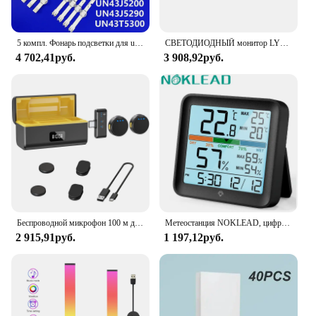
5 компл. Фонарь подсветки для un43j5200 un43j5200af un43j5290 UN43T5300 UN43T5300AG UA43N5380 UE43N5300 UE43N5000 UA43N5100
СВЕТОДИОДНЫЙ монитор LYMAX, лампа для чтения с плавным затемнением, Подвесная лампа для компьютера и учебы, для игр
4 702,41руб.
3 908,92руб.
Беспроводной микрофон 100 м для телефона, профессиональный Магнитный петличный микрофон с зарядным боксом, шумоподавление для записи
Метеостанция NOKLEAD, цифровой измеритель температуры и влажности в помещении, с ЖК дисплеем
2 915,91руб.
1 197,12руб.