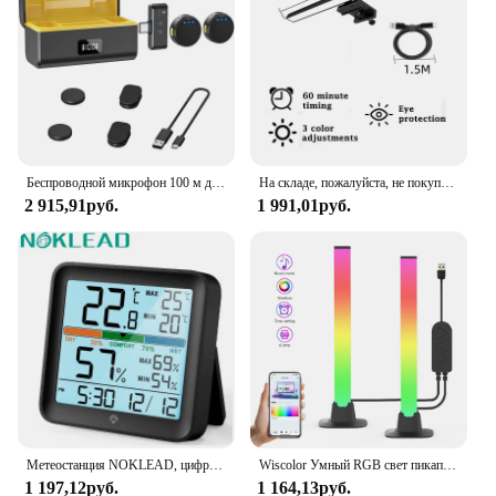
Беспроводной микрофон 100 м для телефона, профессиональный Магнитный петличный микрофон с зарядным боксом, шумоподавление для записи
На складе, пожалуйста, не покупайте-Monitor Light Bar Настольные лампы Led Bar Monitor Lightba
2 915,91руб.
1 991,01руб.
Метеостанция NOKLEAD, цифровой измеритель температуры и влажности в помещении, с ЖК дисплеем
Wiscolor Умный RGB свет пикапа, музыкальный ритм света игровая настольная лампа рождественское украшение Ambient свет ритм настольное освещение рабочего стола RGB свет бар музыкальный ритм
1 197,12руб.
1 164,13руб.