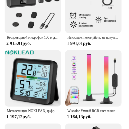
Беспроводной микрофон 100 м для телефона, профессиональный Магнитный петличный микрофон с зарядным боксом, шумоподавление для записи
На складе, пожалуйста, не покупайте-Monitor Light Bar Настольные лампы Led Bar Monitor Lightba
2 915,91руб.
1 991,01руб.
Метеостанция NOKLEAD, цифровой измеритель температуры и влажности в помещении, с ЖК дисплеем
Wiscolor Умный RGB свет пикапа, музыкальный ритм света игровая настольная лампа рождественское украшение Ambient свет ритм настольное освещение рабочего стола RGB свет бар музыкальный ритм
1 197,12руб.
1 164,13руб.