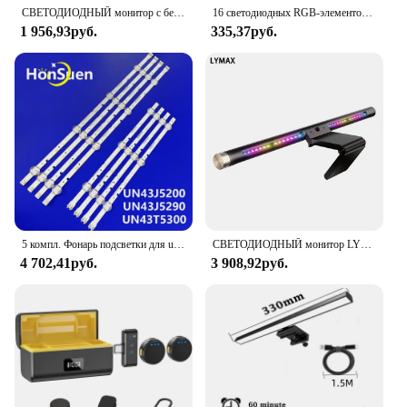
СВЕТОДИОДНЫЙ монитор с бесступенчатым затемнением, настольная лампа RGB для создания атмосферы, с изогнутым экраном, для освещения монитора
16 светодиодных RGB-элементов, планшетофон с управлением через приложение для рабочего стола, искусственная атмосфера, синхронизация музыки, ТВ, настенная компьютерная игра, спальня, ночная лампа
1 956,93руб.
335,37руб.
5 компл. Фонарь подсветки для un43j5200 un43j5200af un43j5290 UN43T5300 UN43T5300AG UA43N5380 UE43N5300 UE43N5000 UA43N5100
СВЕТОДИОДНЫЙ монитор LYMAX, лампа для чтения с плавным затемнением, Подвесная лампа для компьютера и учебы, для игр
4 702,41руб.
3 908,92руб.