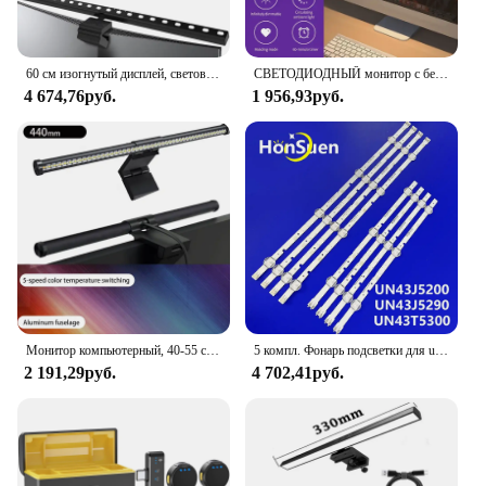
60 см изогнутый дисплей, световая панель RGB, атмосферный подвесной светильник, светодиодный светильник для защиты глаз с таймером, лампа с бесконечной затемнением
СВЕТОДИОДНЫЙ монитор с бесступенчатым затемнением, настольная лампа RGB для создания атмосферы, с изогнутым экраном, для освещения монитора
4 674,76руб.
1 956,93руб.
Монитор компьютерный, 40-55 см, с подсветкой
5 компл. Фонарь подсветки для un43j5200 un43j5200af un43j5290 UN43T5300 UN43T5300AG UA43N5380 UE43N5300 UE43N5000 UA43N5100
2 191,29руб.
4 702,41руб.