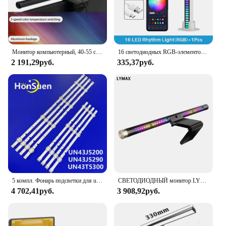
power up your iPhone 14 quickly, allowing you to
stay connected and productive throughout the day.
Монитор компьютерный, 40-55 см, с подсветкой
16 светодиодных RGB-элементов, планшетофон с управлением через приложение для рабочего стола, искусственная атмосфера, синхронизация музыки, ТВ, настенная компьютерная игра, спальня, ночная лампа
2 191,29руб.
335,37руб.
5 компл. Фонарь подсветки для un43j5200 un43j5200af un43j5290 UN43T5300 UN43T5300AG UA43N5380 UE43N5300 UE43N5000 UA43N5100
СВЕТОДИОДНЫЙ монитор LYMAX, лампа для чтения с плавным затемнением, Подвесная лампа для компьютера и учебы, для игр
4 702,41руб.
3 908,92руб.