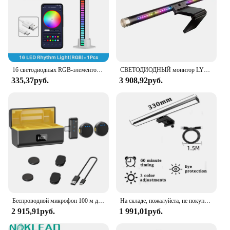
16 светодиодных RGB-элементов, планшетофон с управлением через приложение для рабочего стола, искусственная атмосфера, синхронизация музыки, ТВ, настенная компьютерная игра, спальня, ночная лампа
СВЕТОДИОДНЫЙ монитор LYMAX, лампа для чтения с плавным затемнением, Подвесная лампа для компьютера и учебы, для игр
335,37руб.
3 908,92руб.
Беспроводной микрофон 100 м для телефона, профессиональный Магнитный петличный микрофон с зарядным боксом, шумоподавление для записи
На складе, пожалуйста, не покупайте-Monitor Light Bar Настольные лампы Led Bar Monitor Lightba
2 915,91руб.
1 991,01руб.