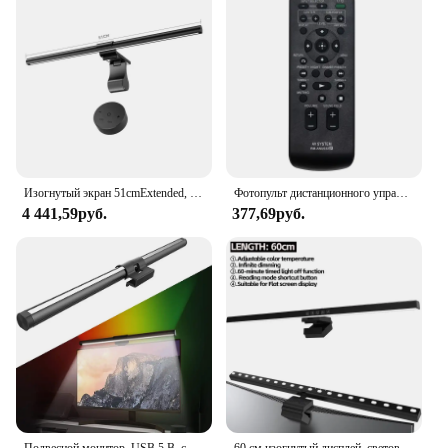
choice for those who are always on the move.
Whether you're a vendor, a supplier, or an
individual looking for a reliable charger, this
product is the perfect choice for you.
Изогнутый экран 51cmExtended, подвесные светильники для экрана, защита глаз компьютера, Настольные светильники, беспроводной пульт дистанционного управления
Фотопульт дистанционного управления для телевизора Sony
4 441,59руб.
377,69руб.
Подвесной монитор, USB 5 В, снимает усталость глаз, меняет цвет, регулируется яркость при сенсорном управлении
60 см изогнутый дисплей, световая панель RGB, атмосферный подвесной светильник, светодиодный светильник для защиты глаз с таймером, лампа с бесконечной затемнением