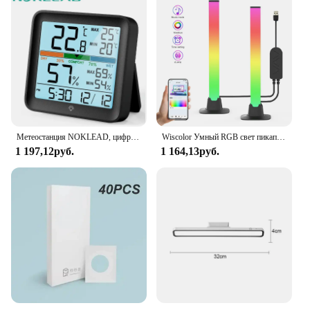
Метеостанция NOKLEAD, цифровой измеритель температуры и влажности в помещении, с ЖК дисплеем
Wiscolor Умный RGB свет пикапа, музыкальный ритм света игровая настольная лампа рождественское украшение Ambient свет ритм настольное освещение рабочего стола RGB свет бар музыкальный ритм
1 197,12руб.
1 164,13руб.