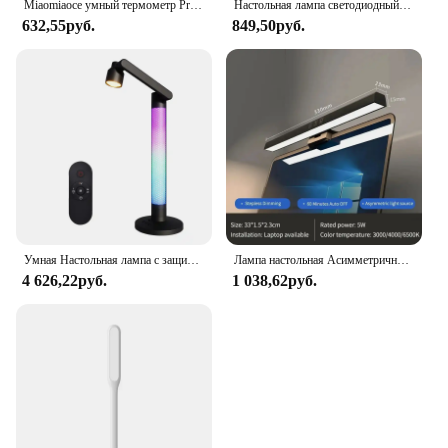
Miaomiaoce умный термометр Pro Type-C, перезаряжаемый, IPX6 Водонепроницаемый, измерение температуры, лихорадки, сигнализация, удаленный мониторинг
Настольная лампа светодиодный с зарядкой от USB, настольная лампа с плавным затемнением, подвесная Магнитная настольная лампа для спальни, настольная лампа для чтения, перезаряжаемая Ночная лампа
632,55руб.
849,50руб.
Умная Настольная лампа с защитой глаз Tuya APP, освещение для чтения, прикроватная лампа с Wi-Fi, вращающаяся настольная лампа для детской комнаты
Лампа настольная Асимметричная для защиты глаз
4 626,22руб.
1 038,62руб.