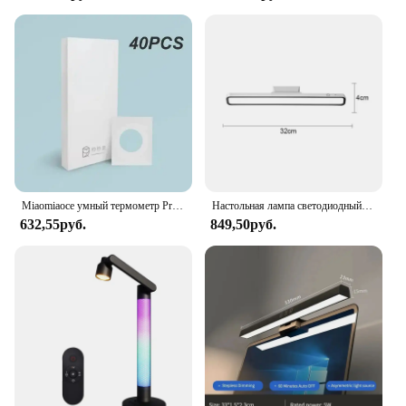
Miaomiaoce умный термометр Pro Type-C, перезаряжаемый, IPX6 Водонепроницаемый, измерение температуры, лихорадки, сигнализация, удаленный мониторинг
Настольная лампа светодиодный с зарядкой от USB, настольная лампа с плавным затемнением, подвесная Магнитная настольная лампа для спальни, настольная лампа для чтения, перезаряжаемая Ночная лампа
632,55руб.
849,50руб.