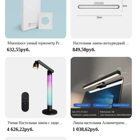
Miaomiaoce умный термометр Pro Type-C, перезаряжаемый, IPX6 Водонепроницаемый, измерение температуры, лихорадки, сигнализация, удаленный мониторинг
Настольная лампа светодиодный с зарядкой от USB, настольная лампа с плавным затемнением, подвесная Магнитная настольная лампа для спальни, настольная лампа для чтения, перезаряжаемая Ночная лампа
632,55руб.
849,50руб.
Умная Настольная лампа с защитой глаз Tuya APP, освещение для чтения, прикроватная лампа с Wi-Fi, вращающаяся настольная лампа для детской комнаты
Лампа настольная Асимметричная для защиты глаз
4 626,22руб.
1 038,62руб.