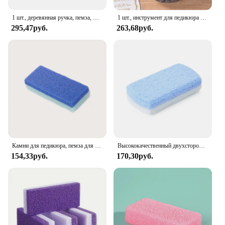
1 шт., деревянная ручка, пемза, щетка для ног, скруббер для ног, натуральная кожа, отшелушивающая щетина, массажный инструмент, средство для удаления педикюра B K2F1
1 шт., инструмент для педикюра из натурального камня
295,47руб.
263,68руб.
Камни для педикюра, пемза для ног, пемза для педикюра, инструменты для отшелушивания омертвевшей кожи
Высококачественный двухсторонний пемза для удаления мозолей, педикюрный камень, инструменты для педикюра, пилка для ног, пемза из стекла для ног
154,33руб.
170,30руб.