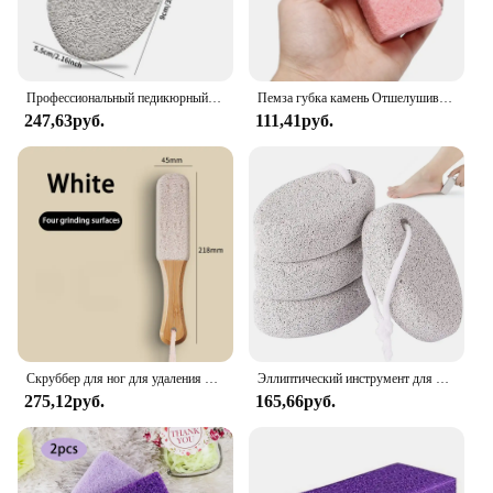
Профессиональный педикюрный инструмент для пемзы для ног, скребок для ног и средство для удаления мозолей, уход за ногами, натуральный пемза для ног, камень для ног
Пемза губка камень Отшелушивание Уход за ногами удаление огрубевшей кожи ног рашпиль
247,63руб.
111,41руб.
Скруббер для ног для удаления мозолей, колоссальная пилка для ног, уход за ногами и отшелушивающий рашпиль для ног, инструменты для педикюра, пемза для ног
Эллиптический инструмент для отшелушивания кожи стоп
275,12руб.
165,66руб.