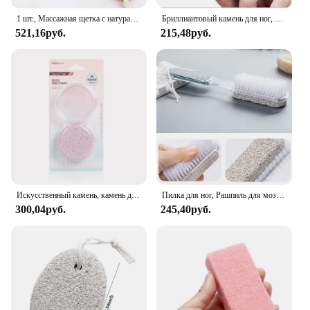
1 шт., Массажная щетка с натуральной щетиной для ухода за ногами
Бриллиантовый камень для ног, средство для ухода за кожей ног, средство для массажа, средство для удаления огрубевшей кожи, средство для удаления мозолей
521,16руб.
215,48руб.
Искусственный камень, камень для ног, средство для шлифовки кожи, ухода за ногами, массажный инструмент для очистки омертвевшей кожи, инструмент для очистки ног
Пилка для ног, Рашпиль для мозолей, набор для удаления мозолей, средство для удаления омертвевшей кожи на пятке, скребок из нержавеющей стали, инструмент для педикюра
300,04руб.
245,40руб.