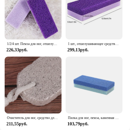
1/2/4 шт. Пемза для ног, отшелушивающая пилка, отшелушивающий скраб для омертвевшей кожи, отшелушивание ног, инструменты для педикюра, уход за ногами
1 шт., отшелушивающее средство для удаления огрубевшей кожи
226,33руб.
299,13руб.
Очиститель для ног, средство для удаления огрубевшей кожи, пемза для ванны, лавовый камень для ухода за ногами
Пилка для ног, пемза, каменная губка, инструмент для педикюра для ног, отшелушивающая сердцевина, искусственная кожа, многоразовый инструмент для ухода за ногами
211,55руб.
103,79руб.