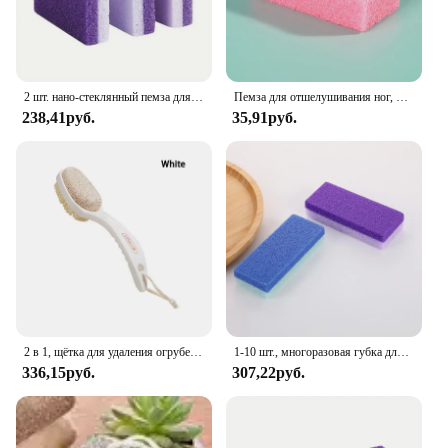
2 шт. нано-стеклянный пемза для ног — нежный отшелушивающий аппарат для гладких ног, удаляет омертвевшую кожу и мозоли, без запаха, простой в использовании
Пемза для отшелушивания ног, ручка для педикюра, скребок для ног, пилка для омертвевшей, жесткой, грубой и сухой кожи, ручное устройство для удаления мозолей, потрескавшегося пятки
238,41руб.
35,91руб.
2 в 1, щётка для удаления огрубевшей кожи с ручкой
1-10 шт., многоразовая губка для удаления мозолей
336,15руб.
307,22руб.