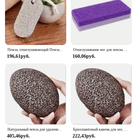
Пемза, отшелушивающий Пемза для ног, удобный инструмент для педикюра
Отшелушивание ног для пемзы для педикюра-удаляет омертвевшую кожу и скрабы ног-губка для гладкой, мягкой кожи-инструмент для ухода за ногами
196,61руб.
160,06руб.
Натуральный пемза для удаления мозолей, средство для очистки пяток и ладони, средство для удаления огрубевшей кожи
Бриллиантовый камень для ног, средство для ухода за кожей ног, средство для массажа, средство для удаления огрубевшей кожи, средство для удаления мозолей
405,46руб.
222,43руб.