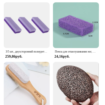
3/5 шт., двухсторонний полиуретановый инструмент для удаления омертвевшей кожи
Пемза для отшелушивания ног, ручка для педикюра, скребок для ног, пилка для омертвевшей, жесткой, грубой и сухой кожи, ручное устройство для удаления мозолей, потрескавшегося пятки
259,86руб.
24,16руб.