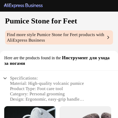
Pumice Stone for Feet
Find more style
Pumice Stone for Feet
products with
AliExpress Business
Инструмент для ухода
Here are the products found in the
за ногами
Specifications:
Material: High-quality volcanic pumice
Product Type: Foot care tool
Category: Personal grooming
Design: Ergonomic, easy-grip handle
Usage: Exfoliates and smooths rough skin
Performance: Efficiently removes dead skin cells
Size: Comfortable to hold and use on feet