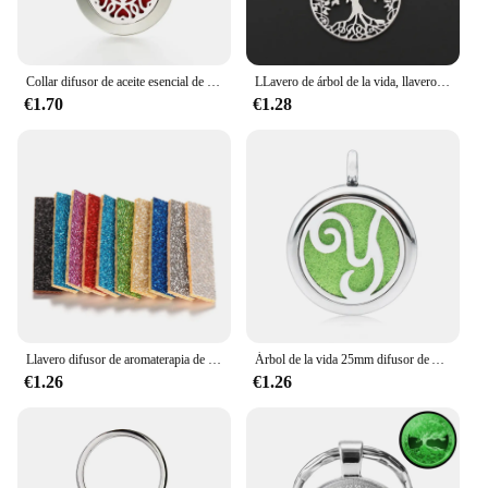
Collar difusor de aceite esencial de acero inoxidable para mujer, árbol de la vida, fabricación de joyas, medallón colgante de Perfume de aromaterapia, 20mm
LLavero de árbol de la vida, llavero inspirador de Metal, regalo de Acción de Gracias, joyería de recuerdo de fiesta hecha a mano, 1 unidad
€1.70
€1.28
Llavero difusor de aromaterapia de acero inoxidable rectangular, joyería de árbol de la vida, Perfume, medallón de aceite esencial, colgante, accesorios
Árbol de la vida 25mm difusor de Aroma medallón llavero accesorios aceite esencial Perfume llavero cierre de langosta para joyería de mujer
€1.26
€1.26