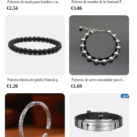
Pulseras de moda para hombre y mujer, brazaletes de Color dorado, joyería femenina, accesorios de Bisutería
Pulsera de esmalte de la Amistad Punk de lujo para mujer, accesorios bohemios para niñas, cuentas elásticas, pulsera con dijes, joyería
€2.54
€3.86
Pulsera elástica de piedra Natural para hombre y mujer, brazalete de cuentas azules de Lava negra, joyería de meditación de Yoga, 6mm
Pulseras de acero inoxidable para hombres y mujeres, brazaletes de cuentas, accesorios pequeños de moda para amantes, 6mm, 8mm, 10mm
€1.20
€1.69