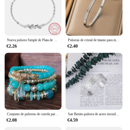
Nueva pulsera Simple de Plata de Ley 925 con hojas Chian para mujer, joyería, pulsera S-B46
Pulseras de cristal de titanio para mujer, brazaletes de acero inoxidable, joyería femenina, regalo
€2.26
€2.40
Conjunto de pulseras de cuerda para mujer y niña, Set de 4 piezas, con cuentas de cristal Multicolor, estilo bohemio coreano, étnico, Corazón
San Benito-pulsera de acero inoxidable 316L para mujer, brazalete con forma de cruz, San Benito
€2.08
€4.59