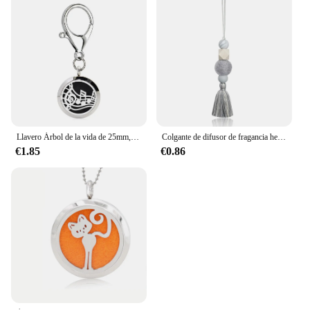
Llavero Árbol de la vida de 25mm, joyería de acero inoxidable, difusor, medallón, llavero de aceite esencial, 10 piezas, almohadillas de regalo
Colgante de difusor de fragancia hecho a mano, cuentas de madera exquisitas, Bola de fieltro, aromaterapia para coche, haya, K5096, nuevo
€1.85
€0.86