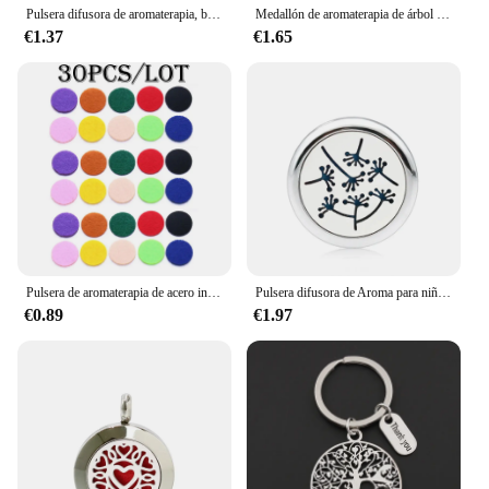
Pulsera difusora de aromaterapia, brazalete con Aroma de árbol, Perfume, aceite esencial, medallón, novedad de 2023
Medallón de aromaterapia de árbol de la vida, pulsera envolvente de 25mm, difusor de aceite esencial, medallón de PU, 7 colores a elegir
€1.37
€1.65
Pulsera de aromaterapia de acero inoxidable, difusor de aceites esenciales de Perfume, medallón, árbol de la vida, novedad
Pulsera difusora de Aroma para niños, brazalete ajustable de silicona, árbol de la vida, medallón de pulsera de Perfume de aceite esencial de 25mm
€0.89
€1.97