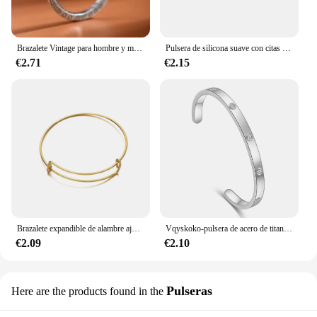
Brazalete Vintage para hombre y mujer Mobius, pulsera trenzada Unisex, joyería informal, anillo, tótem
Pulsera de silicona suave con citas de versículo bídico cruzado para hombres, brazalete cómodo, Jesús, Cristo, oración de fe, regalo
€2.71
€2.15
Brazalete expandible de alambre ajustable para mujer, pulseras en blanco para bricolaje, suministros de joyería, accesorios, 10/20 piezas
Vqyskoko-pulsera de acero de titanio para hombre y mujer, brazalete abierto con llave, joyería de marca
€2.09
€2.10
Pulseras
Here are the products found in the