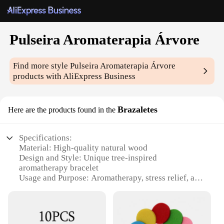
Pulseira Aromaterapia Árvore
Find more style
Pulseira Aromaterapia Árvore
products with AliExpress Business
Brazaletes
Here are the products found in the
Specifications:
Material: High-quality natural wood
Design and Style: Unique tree-inspired
aromatherapy bracelet
Usage and Purpose: Aromatherapy, stress relief, and
personal style
Typical Adaptive Scenario: Daily wear, yoga,
meditation, or as a thoughtful gift
Shape or Size or Weight or Quantity: One size fits