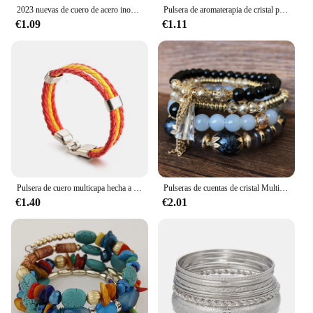
2023 nuevas de cuero de acero inoxidable brazalete de aromaterapia árbol de la vida difusor de aceite esencial circón Perfume medallón pulsera joyería
Pulsera de aromaterapia de cristal para mujer, brazalete difusor de aceites de Perfume de árbol de la vida, medallones difusores de Aroma, joyería
€1.09
€1.11
Pulsera de cuero multicapa hecha a mano para hombre, brazalete de moda, Color de la bandera nacional de España, joyería Masculina
Pulseras de cuentas de cristal Multicolor bohemio para mujeres y niñas, pulsera de cuerda elástica con borla étnica Bohemia
€1.40
€2.01