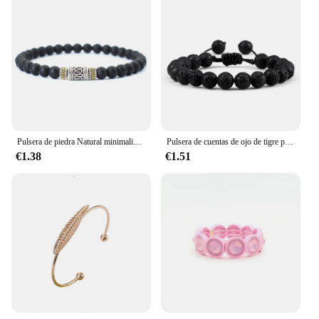
Pulsera de piedra Natural minimalista Unisex, brazalete de meditación de Yoga sánscrito, rojo de la suerte, Budista Tibetano, 6mm
Pulsera de cuentas de ojo de tigre para hombres y mujeres, cuentas de corona de piedra de Lava negra, pulseras trenzadas, joyería ajustable hecha a mano
€1.38
€1.51