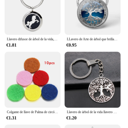
Llavero difusor de árbol de la vida, colgante de acero inoxidable 316L, 25mm, Perfume, aceite esencial, aromaterapia, llavero
LLavero de Arte de árbol que brilla en la oscuridad, joyería luminosa hecha a mano, llavero de Metal, regalos de navidad
€1.81
€0.95
Colgante de llave de Palma de circón con incrustaciones de moda, joyería de aromaterapia, difusor de aceite esencial de acero inoxidable, medallón de Perfume, llavero de regalo
Llavero de árbol de la vida llavero de árbol de la vida llavero de árbol de la vida regalos para mujeres joyería Dropship
€1.31
€1.20