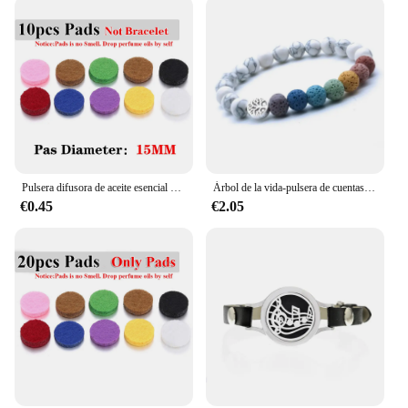
available for wholesale, making it an excellent
choice for vendors and suppliers. It's a set that can
be sold individually or as a complete set, catering to
various preferences and needs. The bracelet's
design and functionality make it a unique and
memorable gift that can be appreciated by anyone
seeking a blend of style and aromatherapy.
Pulsera difusora de aceite esencial de Perfume, cadena ajustable, medallón abierto, pulsera de aromaterapia, pulsera difusora de Aroma de árbol de la vida
Árbol de la vida-pulsera de cuentas de piedra de Lava de siete Chakras, difusor de aceite esencial de aromaterapia, joyería de Yoga, bricolaje, 8mm
€0.45
€2.05