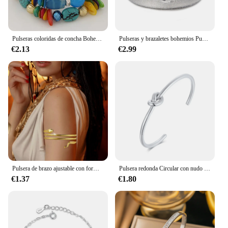
Pulseras coloridas de concha Bohemia para mujer, accesorios de joyería, pulseras para mujer
Pulseras y brazaletes bohemios Punk para mujer, conjunto de brazaletes de amor, joyería femenina, regalos con dijes, 10 piezas por juego, nueva moda
€2.13
€2.99
Pulsera de brazo ajustable con forma de serpiente para mujer, brazalete de playa a la moda, pulsera de amantes, brazaletes de Hip Hop, B062
Pulsera redonda Circular con nudo abierto para mujer, brazalete elegante de color dorado, joyería Noeud
€1.37
€1.80