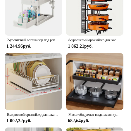
2-уровневый органайзер под раковиной, раздвижной шкаф, корзина, выдвижной ящик, многоцелевая стойка для хранения, органайзер для раковины для кухни, ванной комнаты
8-уровневый органайзер для кастрюль, прочный металлический, компактный держатель для кастрюль, кастрюль и крышек - держите кухню, аккуратно и аккуратно
1 244,96руб.
1 862,21руб.
Выдвижной органайзер для шкафа, выдвижные полки для кладовой с клейким органайзером для хранения кухонных полок
Масштабируемая выдвижная кухонная полка для хранения с выдвижными направляющими, лоток для хранения ящика, коробка для приправ, стеллаж для хранения, органайзер для шкафов
1 002,32руб.
682,64руб.