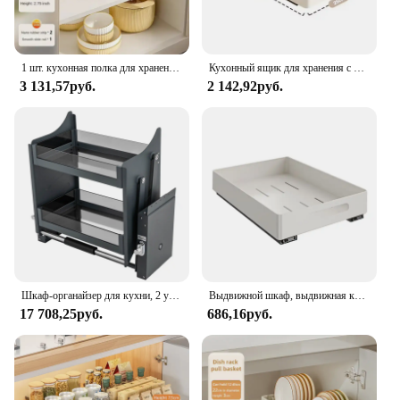
1 шт. кухонная полка для хранения с выдвижными направляющими, выдвижной кухонный ящик, лоток для хранения, ящик для специй, стеллаж для хранения, органайзер для шкафов
Кухонный ящик для хранения с выдвижной направляющей, выдвижной шкаф, стеллаж для хранения, полки для кладовой, ящик, кухонный органайзер, корзина
3 131,57руб.
2 142,92руб.
Шкаф-органайзер для кухни, 2 уровня, 24 дюйма
Выдвижной шкаф, выдвижная кухонная полка для хранения, выдвижной ящик под раковиной, кухонные аксессуары, стеллаж для хранения, инструмент для организации
17 708,25руб.
686,16руб.