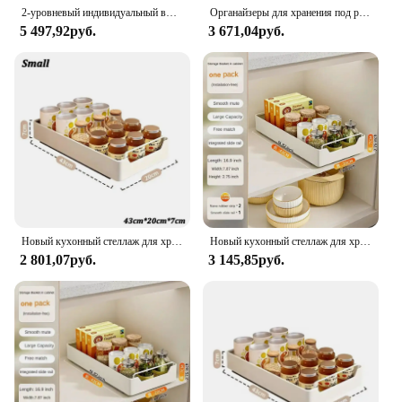
2-уровневый индивидуальный выдвижной органайзер для шкафа, выдвижной ящик для хранения кухонного шкафа, выдвижные полки, проволочная корзина для кладовой
Органайзеры для хранения под раковиной и регулируемый 2-х уровневый металлический выдвижной органайзер для шкафа для ванной комнаты, кухни, кладовой
5 497,92руб.
3 671,04руб.
Новый кухонный стеллаж для хранения с направляющими, выдвижной кухонный ящик, лоток для хранения, коробка для специй, стеллаж для хранения, шкафы, Органайзер
Новый кухонный стеллаж для хранения с выдвижными направляющими, выдвижной кухонный ящик, лоток для хранения, ящик для специй, стеллаж для хранения, органайзер для шкафов
2 801,07руб.
3 145,85руб.