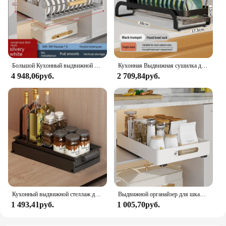
Большой Кухонный выдвижной стеллаж для посуды, выдвижная сушилка для чашек, посуды, сушилка, стеллаж для хранения, органайзер для раковины, кабинета, держатель
Кухонная Выдвижная сушилка для посуды, сушилка для посуды, стеллаж для хранения, рабочая раковина, встроенный органайзер, держатель для шкафа
4 948,06руб.
2 709,84руб.
Кухонный выдвижной стеллаж для чашек и блюд, шкаф для хранения, стеллаж для домашней посуды, чашек и тарелок, многоуровневый ящик для хранения
Выдвижной органайзер для шкафа, сверхмощные железные выдвижные ящики, фиксированный выдвижной ящик, полка для кладовой с клейкой пленкой для кухни
1 493,41руб.
1 005,70руб.