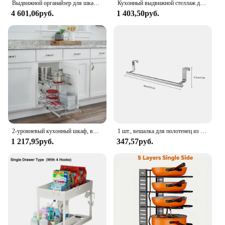
Выдвижной органайзер для шкафа, 2 упаковки, на клейкой основе, выдвижные ящики для кухонных шкафов, регулируемая ширина
Кухонный выдвижной стеллаж для посуды, выдвижной ящик для сушки мисок и блюд, сушилка для хранения, органайзер для раковины, шкафа, держатель для посуды
4 601,06руб.
1 403,50руб.
2-уровневый кухонный шкаф, выдвижная полка и органайзер для ящиков, выдвижная корзина для хранения кладовой разных размеров
1 шт., вешалка для полотенец из нержавеющей стали
1 217,95руб.
347,57руб.