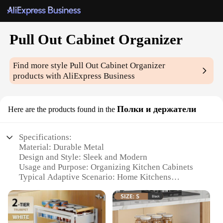
Pull Out Cabinet Organizer
Find more style
Pull Out Cabinet Organizer
products with AliExpress Business
Полки и держатели
Here are the products found in the
Specifications:
Material: Durable Metal
Design and Style: Sleek and Modern
Usage and Purpose: Organizing Kitchen Cabinets
Typical Adaptive Scenario: Home Kitchens
Shape or Size or Weight or Quantity: Adjustable to
Fit Various Cabinet Sizes
Performance and Property: Smooth Pull-Out
Mechanism for Easy Access