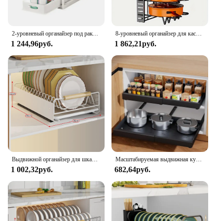
2-уровневый органайзер под раковиной, раздвижной шкаф, корзина, выдвижной ящик, многоцелевая стойка для хранения, органайзер для раковины для кухни, ванной комнаты
8-уровневый органайзер для кастрюль, прочный металлический, компактный держатель для кастрюль, кастрюль и крышек - держите кухню, аккуратно и аккуратно
1 244,96руб.
1 862,21руб.
Выдвижной органайзер для шкафа, выдвижные полки для кладовой с клейким органайзером для хранения кухонных полок
Масштабируемая выдвижная кухонная полка для хранения с выдвижными направляющими, лоток для хранения ящика, коробка для приправ, стеллаж для хранения, органайзер для шкафов
1 002,32руб.
682,64руб.