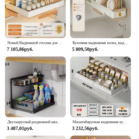
Новый Выдвижной стеллаж для хранения с направляющими, выдвижной кухонный ящик, стеллаж для хранения, коробка для специй, стеллаж для хранения, шкафы, Органайзер
Кухонная выдвижная полка, выдвижной ящик, шкаф, выдвижная полка, органайзер для посуды, шкафы, органайзер с ручкой, кухонный ящик
7 105,86руб.
5 809,50руб.
Двухъярусный раздвижной шкаф-органайзер для корзины под раковиной, выдвижной ящик, универсальный органайзер для раковины для ванной комнаты, кухни
Масштабируемая выдвижная кухонная полка для хранения с выдвижными направляющими, лоток для хранения ящика, ящик для специй, стеллаж для хранения, органайзер для шкафов
3 487,01руб.
3 232,56руб.