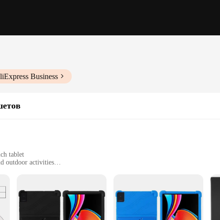
liExpress Business
шетов
ch tablet
d outdoor activities
or 10.2-inch tablets
 features