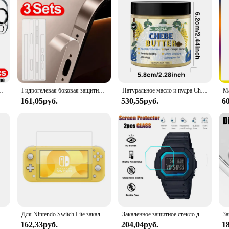
а для камеры для iPhone 11, 12, 13, 14, 15 Pro Max, 13, 14 Mini, не влияет на ночное
Гидрогелевая боковая защитная наклейка для iPhone 16, 15, 14 Plus, 13 Pro Max, рамка с защитой от царапин, чехлы для iPhone 16
Натуральное масло и пудра Chebe, увлажнение и кондиционирование, секущие концы, поврежденные волосы, продукт для ухода за волосами Chebe, защита здоровья кожи головы
161,05руб.
530,55руб.
6
% Chebe Powder Effective Growthing Hair Improves Hair Density Nourishes Follicles Fast Regrowth Hair Product 100g
Для Nintendo Switch Lite закаленное стекло HD защитная пленка для экрана набор игр против царапин и аксессуары для Swith Lite защитная пленка
Закаленное защитное стекло для Casio G Shock, 2 шт.
162,33руб.
204,04руб.
1