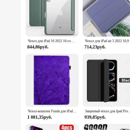
Чехол для iPad 10 2022 10-го поколения 10,9, прозрачный жесткий чехол для ПК, чехол для Apple iPad Air 6 5 4 Gen 7 8 9 10,2 10,5 дюймов
Чехол для i
844,86руб.
714,23руб.
Чехол-кошелек Funda для iPad 10-го 9-го поколения с тиснением для iPad 10,2 9,7 Pro 10,5 Mini 7 6, чехол для iPad 10 9 8 7 6 Air 2
Защитный чехол для Ipad
1 081,35руб.
939,85руб.