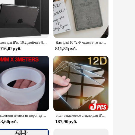
Чехол для iPad 10,2 дюйма 9 8 7 поколения, чехол для iPad 10 2 дюйма 2021 2020 2019, умный чехол, Магнитный чехол
Для ipad 10 ”2 Φ чехол 9-го поколения для ipad air 3 pro 10,5 2017 2018 для iPad 9,7 5th 6th mini 5 Φ для ipad air 2
 916,02руб.
811,81руб.
Бесшовная пленка на порог двери автомобиля, защита от царапин на краях двери, износостойкая Защитная пленка для автомобильной краски, наклейка на бампер
3 шт. закаленное стекло для iPhone 14 13 12 11 15 Pro Max Mini Защитная пленка для экрана для iPhone XR X XS MAX 7 8 Plus 16 Защитное стекло
53,60руб.
187,90руб.