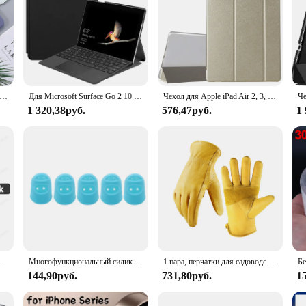
Pad air 5 2022 10,9 Pro 11 дюймов 2024 с чехлом-держателем для карандашей 2018 9,7 Air 2/3 10,5 2021 10,2 6/7/8/9/10-го поколения
Для Microsoft Surface Go 2 10 дюймов Чехол-подставка может удерживать поверхность клавиатуры чехол для Surface Go 2 Go3 Go4
Чехол для Apple iPad Air 2, 3, 4, 5, 6, 7, 8, 9, 10 поколения, 9,7, 10,2, 10,9, 11,0, 2017, 2018, откидной смарт-чехол для планшета, защитные чехлы
1 320,38руб.
576,47руб.
1
 Pro 13 11 M4 M2 12,9 6th 2024 Air 11 5 4 3 2 1
Многофункциональный силиконовый защитный чехол для пальцев, кухонный инструмент для приготовления пищи, устойчивый к порезам, термостойкий, нескользящий, защита для пальцев
1 пара, перчатки для садоводства, рабочие перчатки, устойчивые к порезом перчатки для обрезки роз, повседневные защитные перчатки из 100 воловьей кожи
144,90руб.
731,80руб.
1