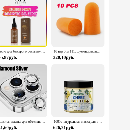
Масло для быстрого роста волос АФРИКАНСКАЯ сумасшедшая тяга Alopecia Chebe маска для волос против разрыва волос усилитель волос спрей для лечения выпадения волос
10 пар 3 м 111, шумоподавляющие беруши Norope, медленный отскок, мягкие беруши из пенопласта, защитные наушники для сна и плавания
05,87руб.
320,10руб.
Защитная пленка для объектива камеры IPhone 11 12 13 Pro Max Mini 15 Pro Max Diamond Металлическое защитное стекло для iPhone 14 Plus Стекло для объектива
100% натуральная маска для волос с маслом жевательного масла, способствует росту, масляная Увлажняющая восстанавливающая пудра против выпадения волос
81,60руб.
626,21руб.