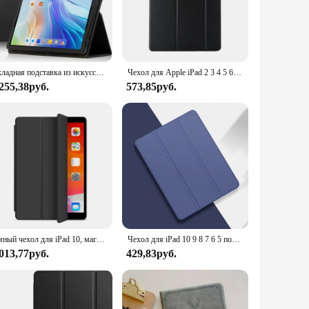
structed from high-quality polyurethane, this case is designed
h but also provides a comfortable grip, making it easy to
ompact design make it easy to carry, while the anti-scratch
Складная подставка из искусственной кожи Folio для TCL TAB 10 Gen 2, чехол 10,36 дюйма, магнитный чехол для планшетного ПК с ремешком на руку
Чехол для Apple iPad 2 3 4 5 6 7 8 9 10,2 10 th Generation 10,9 дюйма 9,7 mini 4 5
ife to the tranquility of the great outdoors. It's a versatile
 255,38руб.
573,85руб.
. The case's design is thoughtfully crafted to complement your
ent of style and functionality that resonates with the modern
customers.
Умный чехол для iPad 10, магнитный чехол-подставка из искусственной кожи для iPad 10,2 Air 1 2 3 4 5 7 8 9 10 5-6-го поколения 9,7 дюйма
Чехол для iPad 10 9 8 7 6 5 поколения Air 5 4 Pro 11 2021 2020 2018 Mini 6
 013,77руб.
429,83руб.