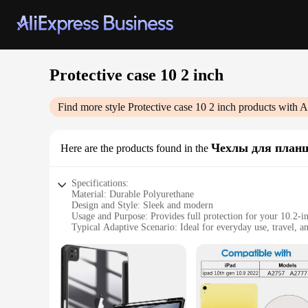
Protective case 10 2 inch
Find more style
Protective case 10 2 inch
products with A
Чехлы для план
Here are the products found in the
Specifications:
Material: Durable Polyurethane
Design and Style: Sleek and modern
Usage and Purpose: Provides full protection for your 10.2-in
Typical Adaptive Scenario: Ideal for everyday use, travel, an
Shape or Size or Weight or Quantity: Specifically designed f
Performance and Property: Shock-absorbent and anti-scratch
Features:
|Vendors|
**Unmatched Protection for Your 10.2-inch Tablet**