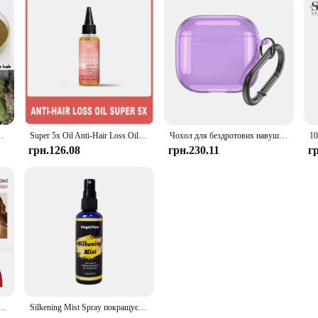
осся, живить фолікули, вологі кучеряве волосся, 100 г
Super 5x Oil Anti-Hair Loss Oil Fenugreek Seed Hair Growth Oil Rosemary Hair Regrowth Oil Chebe Batana Butter Hair Mask Amla Oil
Чохол для бездротових навушників ТПУ, протиударний захисний чохол із карабіном, прозорий чохол проти падіння для Apple Airpods 4 2024
грн.126.08
грн.230.11
г
а УФ-захист Сироватка для пошкодженого волосся Зволоження Лікування Відновлюючий Кондиціонер 100 мл
Silkening Mist Spray покращує блиск волосся Створення пасм М’який і гладкий Розпилює кучеряве волосся та захищає пошкодження