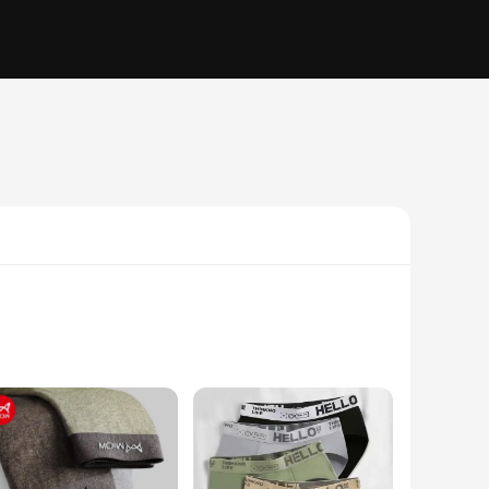
ar is tailored to provide a snug fit that moves with your
 comfortable, while the absorbent properties ensure you stay