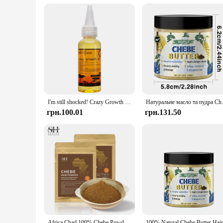
an ideal choice for men who require additional protection. T
quality construction and practical design, this protective un
I'm still shocked! Crazy Growth Oil with Chadian Chebe North African lavender, rosemary, Moroccan cloves Hot Hair Growth Oil
Натуральне масло та пудра Chebe Зволожен
грн.100.01
грн.131.50
Africa Chad 100% Chebe Powder Women Traction Alopecia Treatment Oil Natural Crazy Hair Regrowth Anti Hair Break Get Rid Of Wig