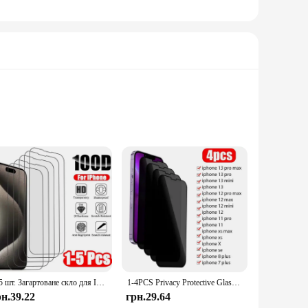
fabric is designed to keep you cool and dry, while the
ng for extra protection, this underwear is engineered to
ent, making it suitable for a variety of activities.
nfidence. The sets available for sale provide an economical
1-5 шт. Загартоване скло для IPhone 16 15 14 13 12 11 Pro Max Захисне скло для IPhone 7 8 SE X XS XR Захисна скляна плівка
1-4PCS Privacy Protective Glass for IPhone 11 13 12 Pro Max Mini Anti-spy Screen Protector on IPhone 7 8 6 Plus XS X XR
рн.39.22
грн.29.64
ures a snug fit without compromising on comfort, making it