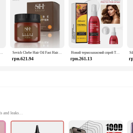
 Powder for Hair Growth Moisturizing Essence Scalp Care Butter Treatment Repair Damaged Anti Loss Oil Serum
Sevich Chebe Hair Oil Fast Hair Growth Hiar Moisturizes And Protects Natural Hair With Strong Root Loss Treatment
Новий термозахисний спрей Термо та УФ-захист Сироватка для пошкодженого волосся Зволоження Лікування Відновлюючий Кондиціонер 100 мл
грн.621.94
грн.261.13
г
ls and leaks
, suitable for men