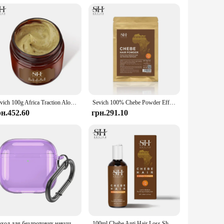
 it accessible to those who need it most. With its high-
Sevich 100g Africa Traction Alopecia Chebe Hair Butter Moisturize & Protect Natural Hair Strong Hair Root Hair Loss Treatment
Sevich 100% Chebe Powder Effective Growthing Hair Improves Hair Density Nourishes Follicles Fast Regrowth Hair Product 100g
рн.452.60
грн.291.10
Чохол для бездротових навушників ТПУ, протиударний захисний чохол із карабіном, прозорий чохол проти падіння для Apple Airpods 4 2024
100ml Chebe Anti Hair Loss Shampoo and Conditioner Hair Growth Products Hair Care Prevent Hair Loss Scalp Treatment Sevich