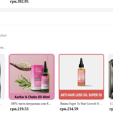
грн.392.95
mfort
ent
ral protection
m cotton blend that ensures both comfort and durability. The soft, breathable 
ther you're recovering from surgery, dealing with incontinence, or simply looki
ion; it's also about convenience. The ergonomic design allows for ease of movem
r is discreet and unobtrusive, ensuring that you can go about your day with co
r basis.
s Комплект базового шару на флісовій підкладці для холодної погоди Верхній низ S-2XL
100% чиста натуральна олія Karkar Chebe Oil Batana Butter Олія для росту волосся Розмарин Відновлення пошкодженого волосся Олія проти випадіння волосся Догляд
Batana Super 5x Hair Growth Oil Chebe Butter Hair Mask Rosemary Hair Regrowth Serum Fenugreek Seed Regrowth Thicken Oil Amla Oil
грн.219.53
грн.234.59
г
rwear is specifically designed to accommodate larger sizes. The large size ens