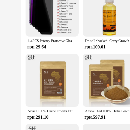
1-4PCS Privacy Protective Glass for IPhone 11 13 12 Pro Max Mini Anti-spy Screen Protector on IPhone 7 8 6 Plus XS X XR
грн.29.64
грн.100.01
Sevich 100% Chebe Powder Effective Growthing Hair Improves Hair Density Nourishes Follicles Fast Regrowth Hair Product 100g
Africa Chad 100% Cheb
грн.291.10
грн.597.91