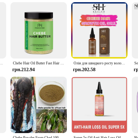
he product is available for wholesale and through vendors and suppliers, making
derwear is a reliable choice for men seeking comfort and protection.
ня та кондиціонування Розділені кінчики Пошкоджене волосся Chebe Засіб для догляду за волоссям Захист здоров’я шкіри голови
Chebe Hair Oil Butter Fast Hair Growth Hiar Зволожує та захищає натуральне волосся з сильним лікування випадіння коренів
Олія для швидкого росту волосся African Crazy Traction Alopecia Chebe Hair Mask Anti Hair Break Hair Strengthener Hair Loss Treatment Spray
грн.212.94
грн.202.58
г
100% Natural Chebe Butter Hair Mask Promote Growth Essence Oil Moisturize Repair Care Treatment Regrowth Anti Hair Loss Powder
Chebe Powder From Chad 100% Natural Hair Regrowth, покращує щільність волосся, живить фолікули, вологі кучеряве волосся, 100 г
Super 5x Oil Anti-Hair Loss Oil Fenugreek Seed Hair Growth Oil Rosemary Hair Regrowth Oil Chebe Batana Butter Hair Mask Amla Oil