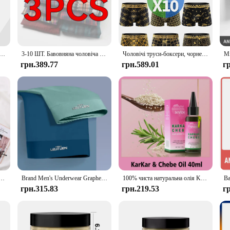
, these protective underwear sets are designed to meet the demands of your lifes
ho require extra protection. The large size accommodates a wide range of body t
а з 4 предметів, зручні, м’які та модні інтимні боксери з повсякденним принтом, спортивні та дихаючі боксери
3-10 ШТ. Бавовняна чоловіча нижня білизна Боксери великого розміру Чоловічі штани Aro Піжами Штани зі стрілками для сну М’які шорти Шорти-боксери з чистої бавовни
Чоловічі труси-боксери, чорне золото, випадкова м’яка, дихаюча, зручна для шкіри, гаряча чоловіча білизна на чотири сезони
грн.389.77
грн.589.01
г
about convenience. The easy-to-use design allows for quick changes, making it a 
ndor purchase, making it an excellent option for retailers looking to offer high
u're getting a product that is both durable and designed for the active man.
BoxerShorts Man Underwear Mens Boxers Sexy U Convex Male Underpants Plus Size Calzoncillos
Brand Men's Underwear Graphene 3A Antibacterial Underpants Ice Silk Men Boxer Shorts Moisture Absorbent Elastic Male Pantie
100% чиста натуральна олія Karkar Chebe Oil Batana Butter Олія для росту волосся Розмарин Відновлення пошкодженого волосся Олія проти випадіння волосся Догляд
грн.315.83
грн.219.53
г