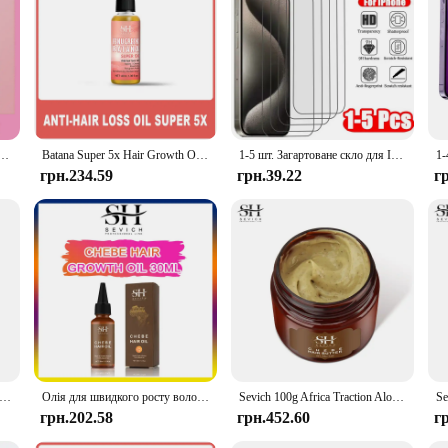
from a premium blend of materials that offer unparalleled comfort and protecti
design is tailored to fit men's anatomy, providing a snug and secure fit that 
e extra protection against spills and leaks.
 a reliable choice for men seeking a seamless, invisible layer of protection. Th
 of the fabric ensures that it withstands the rigors of daily use, making it a lo
o keep you confident and protected.
 Oil Batana Butter Олія для росту волосся Розмарин Відновлення пошкодженого волосся Олія проти випадіння волосся Догляд
Batana Super 5x Hair Growth Oil Chebe Butter Hair Mask Rosemary Hair Regrowth Serum Fenugreek Seed Regrowth Thicken Oil Amla Oil
1-5 шт. Загартоване скло для IPhone 16 15 14 13 12 11 Pro Max Захисне скло для IPhone 7 8 SE X XS XR Захисна скляна плівка
грн.234.59
грн.39.22
г
ion; it's also about convenience. The large size is tailored to fit a variety of
oice for healthcare facilities, retailers, and individuals looking to stock up on 
g it a practical choice for daily use or as a backup supply. With its performanc
eds.
 Oil Butter Fast Hair Growth Hiar Зволожує та захищає натуральне волосся з сильним лікування випадіння коренів
Олія для швидкого росту волосся African Crazy Traction Alopecia Chebe Hair Mask Anti Hair Break Hair Strengthener Hair Loss Treatment Spray
Sevich 100g Africa Traction Alopecia Chebe Hair Butter Moisturize & Protect Natural Hair Strong Hair Root Hair Loss Treatment
грн.202.58
грн.452.60
г