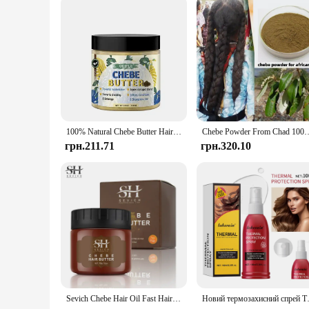
100% Natural Chebe Butter Hair Mask Promote Growth Essence Oil Moisturize Repair Care Treatment Regrowth Anti Hair Loss Powder
Chebe Powder From Chad 100% Natural Hair Regrowth, покращує щільність вол
грн.211.71
грн.320.10
Sevich Chebe Hair Oil Fast Hair Growth Hiar Moisturizes And Protects Natural Hair With Strong Root Loss Treatment
Новий термозахисний спрей Термо т