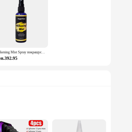
Silkening Mist Spray покращує блиск волосся Створення пасм М’який і гладкий Розпилює кучеряве волосся та захищає пошкодження
рн.392.95