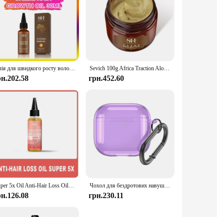
Олія для швидкого росту волосся African Crazy Traction Alopecia Chebe Hair Mask Anti Hair Break Hair Strengthener Hair Loss Treatment Spray
Sevich 100g Africa Traction Alopecia Chebe Hair Butter Moisturize & Protect Natural Hair Strong Hair Root Hair Loss Treatment
рн.202.58
грн.452.60
Super 5x Oil Anti-Hair Loss Oil Fenugreek Seed Hair Growth Oil Rosemary Hair Regrowth Oil Chebe Batana Butter Hair Mask Amla Oil
Чохол для бездротових навушників ТПУ, протиударний захисний чохол із карабіном, прозорий чохол проти падіння для Apple Airpods 4 2024
рн.126.08
грн.230.11