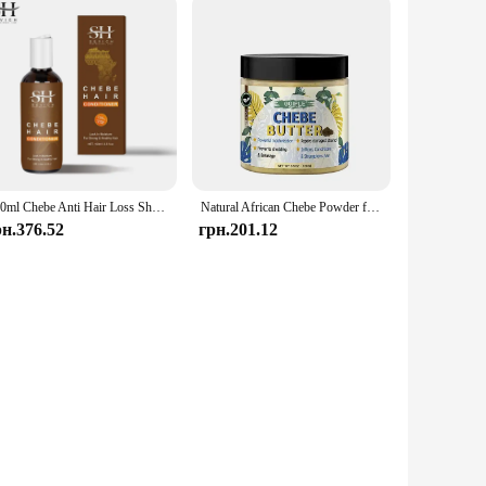
100ml Chebe Anti Hair Loss Shampoo and Conditioner Hair Growth Products Hair Care Prevent Hair Loss Scalp Treatment Sevich
Natural African Chebe Powder for Hair Growth Moisturizing Essence Scalp Care Butter Treatment Repair Damaged Anti Loss Oil Serum
рн.376.52
грн.201.12