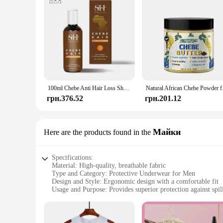
100ml Chebe Anti Hair Loss Shampoo and Conditioner Hair Growth Products Hair Care Prevent Hair Loss Scalp Treatment Sevich
Natural African Chebe
грн.376.52
грн.201.12
Майки
Here are the products found in the
Specifications:
Material: High-quality, breathable fabric
Type and Category: Protective Underwear for Men
Design and Style: Ergonomic design with a comfortable fit
Usage and Purpose: Provides superior protection against spil
Shape or Size or Weight or Quantity: Available in large sizes
Performance and Property: Absorbent, discreet, and durable
Features: