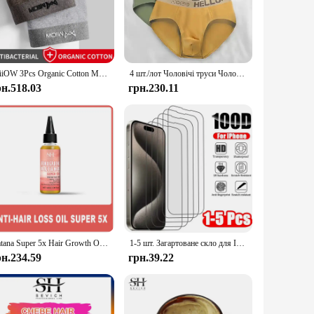
tyle. The robust construction is engineered to withstand the
ypes, ensuring that everyone can enjoy the benefits of this
MiiOW 3Pcs Organic Cotton Men Underwear Boxer Shorts Antibacterial Seamless Underpants Male Panties Gift For Men Boxershorts New
4 шт./лот Чоловічі труси Чоловіча нижня білизна Сексуальні шорти Чоловічі трусики Дихаючі чоловічі еластичні труси Para Hombres Великий розмір
рн.518.03
грн.230.11
go-to choice for sports enthusiasts and those who require
-quality, protective underwear to their customers. With the
Batana Super 5x Hair Growth Oil Chebe Butter Hair Mask Rosemary Hair Regrowth Serum Fenugreek Seed Regrowth Thicken Oil Amla Oil
1-5 шт. Загартоване скло для IPhone 16 15 14 13 12 11 Pro Max Захисне скло для IPhone 7 8 SE X XS XR Захисна скляна плівка
рн.234.59
грн.39.22