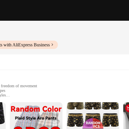
s with AliExpress Business
d freedom of movement
ypes
yles
aintain hygiene
n
sion of comfort and functionality. Designed with an ergonomic cut, this underwe
 The breathable cotton blend material wicks away moisture, keeping you dry and