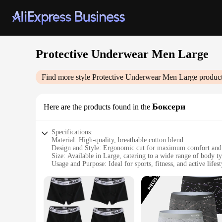
Protective Underwear Men Large
Find more style
Protective Underwear Men Large
product
Боксери
Here are the products found in the
Specifications:
Material: High-quality, breathable cotton blend
Design and Style: Ergonomic cut for maximum comfort an
Size: Available in Large, catering to a wide range of body t
Usage and Purpose: Ideal for sports, fitness, and active lifest
Performance and Property: Absorbent and quick-drying to m
Parts and Accessories: Comes as a set for complete protectio
Features:
**Unparalleled Comfort and Protection**
The Protective Underwear Men Large is a testament to the fu
body, ensuring you remain unrestricted during any activity.