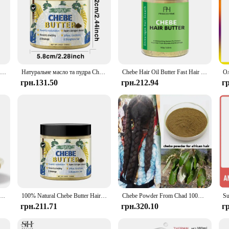
I'm still shocked! Crazy Growth Oil with Chadian Chebe North African lavender, rosemary, Moroccan cloves Hot Hair Growth Oil
Натуральне масло та пудра Chebe Зволоження та кондиціонування Розділені кінчики Пошкоджене волосся Chebe Засіб для догляду за волоссям Захист здоров’я шкіри голови
Chebe Hair Oil Butter Fast Hair Growth Hiar Зволожує та захищає натуральне волосся з сильним лікування випадіння коренів
грн.131.50
грн.212.94
г
e Powder Women Traction Alopecia Treatment Oil Natural Crazy Hair Regrowth Anti Hair Break Get Rid Of Wig
100% Natural Chebe Butter Hair Mask Promote Growth Essence Oil Moisturize Repair Care Treatment Regrowth Anti Hair Loss Powder
Chebe Powder From Chad 100% Natural Hair Regrowth, покращує щільність волосся, живить фолікули, вологі кучеряве волосся, 100 г
грн.211.71
грн.320.10
г