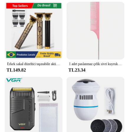
Erkek sakal düzeltici taşınabilir akülü bitirmek için profesyonel saç kesme makinesi tıraş T9
1 adet paslanmaz çelik sivri kuyruk saç tarak profesyonel saç tarak saç fırçası salon saç şekillendirici aracı saç tarak
TL149.82
TL23.34