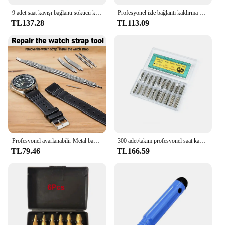
9 adet saat kayışı bağlantı sökücü kiti saat kayışı bağlantı pimi kaldırma izle onarım aracı
Profesyonel izle bağlantı kaldırma kiti, ekstra pimleri ile saat kayışı bağlantı kaldırma aracı
TL137.28
TL113.09
Profesyonel ayarlanabilir Metal bant izle bilezik bağlantı sökücü Pin bilek kayışı onarım aracı
300 adet/takım profesyonel saat kayışı paslanmaz çelik bağlantı pimleri, bahar barlar + sökücü onarım aracı (8-27mm), çap 1.2mm
TL79.46
TL166.59