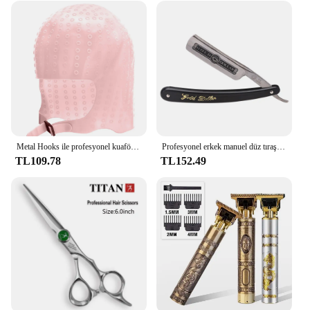
Metal Hooks ile profesyonel kuaför saç boyama kapaklar silikon saç boyası kap berber Salon Styling araçları
Profesyonel erkek manuel düz tıraş makinesi altın dolar klasik keskin jilet berber yüz epilatör paslanmaz çelik katlanır tıraş
TL109.78
TL152.49