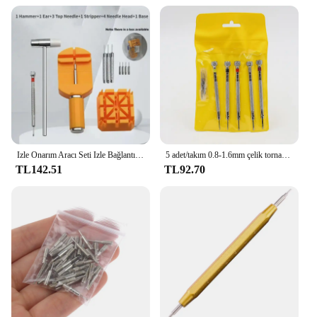
Izle Onarım Aracı Seti Izle Bağlantı Bandı Yarık Kayış Bilezik Zincir Pimi Sökücü Ayarlayıcı Araç Kiti Profesyonel Watchmak için
5 adet/takım 0.8-1.6mm çelik tornavida izle tamir taşınabilir izle araçları bant kaldırma Mini bağlantı pimleri ile saatçi araçları
TL142.51
TL92.70