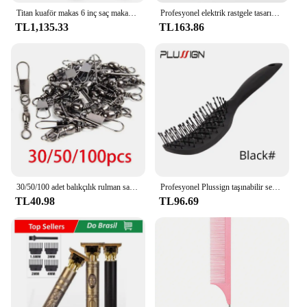
Titan kuaför makas 6 inç saç makas profesyonel berber makası kesme inceltme şekillendirici aracı kuaför kesme
Profesyonel elektrik rastgele tasarımcı erkek sakal paragraf saç kesme makinesi
TL1,135.33
TL163.86
30/50/100 adet balıkçılık rulman sazan araçları tekne kanca mal aksesuarları profesyonel kilitleme yem aracı kanca spor mücadele
Profesyonel Plussign taşınabilir seyahat katlanır saç fırçası kompakt cep saç tarak çift başlı Anti statik tarak 4 renkler
TL40.98
TL96.69