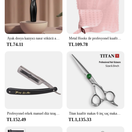
Ayak dosya kazıyıcı nasır sökücü ayak profesyonel çelik pedikür araçları ayak mısır kaldırma ölü cilt sökücü ayak bakımı
Metal Hooks ile profesyonel kuaför saç boyama kapaklar silikon saç boyası kap berber Salon Styling araçları
TL74.11
TL109.78
Profesyonel erkek manuel düz tıraş makinesi altın dolar klasik keskin jilet berber yüz epilatör paslanmaz çelik katlanır tıraş
Titan kuaför makas 6 inç saç makas profesyonel berber makası kesme inceltme şekillendirici aracı kuaför kesme
TL152.49
TL1,135.33