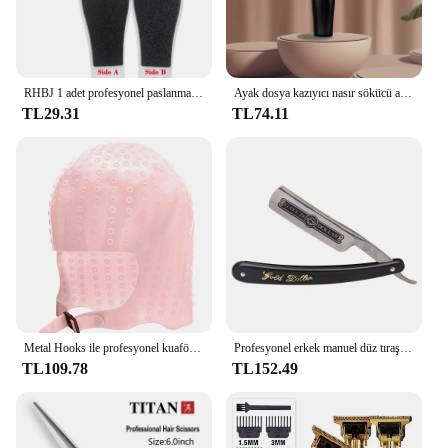
RHBJ 1 adet profesyonel paslanmaz çelik nasır sökücü el ayak dosya kazıyıcı pedikür araçları topuklu ayak bakımı için ölü cilt kaldırmak
Ayak dosya kazıyıcı nasır sökücü ayak profesyonel çelik pedikür araçları ayak mısır kaldırma ölü cilt sökücü ayak bakımı
TL29.31
TL74.11
Metal Hooks ile profesyonel kuaför saç boyama kapaklar silikon saç boyası kap berber Salon Styling araçları
Profesyonel erkek manuel düz tıraş makinesi altın dolar klasik keskin jilet berber yüz epilatör paslanmaz çelik katlanır tıraş
TL109.78
TL152.49