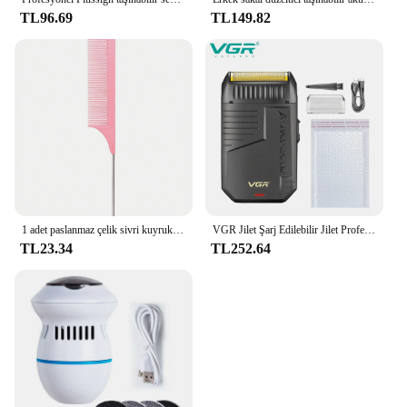
TL96.69
TL149.82
1 adet paslanmaz çelik sivri kuyruk saç tarak profesyonel saç tarak saç fırçası salon saç şekillendirici aracı saç tarak
VGR Jilet Şarj Edilebilir Jilet Profesyonel Sakal Düzeltici Elektrikli Tıraş Makinesi Karşılıklı Hareket Tıraş Makinesi Bitirme Erkek Tıraş Makinesi V-375
TL23.34
TL252.64