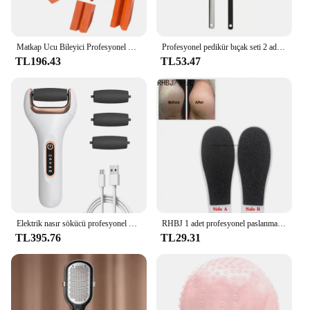
looking to maintain or repair their watches with
precision and ease.
Matkap Ucu Bileyici Profesyonel Metal matkap kalemtıraş Elektrikli Matkap Ucu Bileme Aracı Çok Amaçlı Çift taraflı Parlatma
Profesyonel pedikür bıçak seti 2 adet profesyonel batık ayak tırnağı makası ayak bakımı araçları paslanmaz çelik tırnak manikür kaldırma kiti
TL196.43
TL53.47
Elektrik nasır sökücü profesyonel pedikür ayak araçları su geçirmez ayak bakımı araçları ayak dosya sert cilt sökücü USB
RHBJ 1 adet profesyonel paslanmaz çelik nasır sökücü el ayak dosya kazıyıcı pedikür araçları topuklu ayak bakımı için ölü cilt kaldırmak
TL395.76
TL29.31