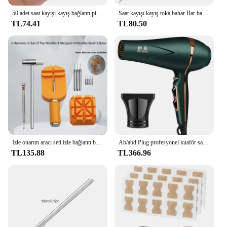
50 adet saat kayışı kayış bağlantı pimleri sökücü ayarlayıcı saatçiler için onarım aracı kiti yedek sökücü bahar Bar seti
Saat kayışı kayış toka bahar Bar bağlantı pimi sökücü onarım açacağı ölçme aracı alüminyum alaşım profesyonel izle araçları
TL74.41
TL80.50
İzle onarım aracı seti izle bağlantı bandı yarık kayış bilezik zincir Pin sökücü ayar aracı kiti için profesyonel Watchmak
Ab/abd Plug profesyonel kuaför saç kurutma makinesi yüksek hızlı türbin hızlı kurutma negatif iyon saç bakımı saç kurutma makinesi abd/ab/AU fiş
TL135.88
TL366.96