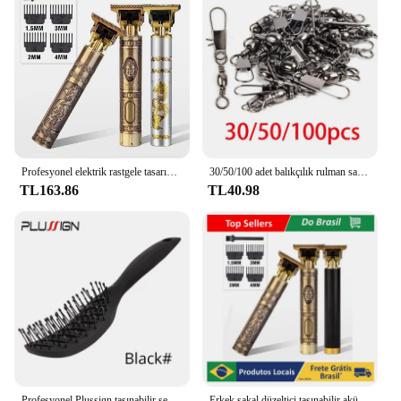
Profesyonel elektrik rastgele tasarımcı erkek sakal paragraf saç kesme makinesi
30/50/100 adet balıkçılık rulman sazan araçları tekne kanca mal aksesuarları profesyonel kilitleme yem aracı kanca spor mücadele
TL163.86
TL40.98
Profesyonel Plussign taşınabilir seyahat katlanır saç fırçası kompakt cep saç tarak çift başlı Anti statik tarak 4 renkler
Erkek sakal düzeltici taşınabilir akülü bitirmek için profesyonel saç kesme makinesi tıraş T9