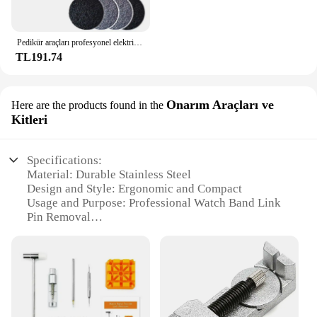
Pedikür araçları profesyonel elektrikli ayak ölü cilt sökücü ayak Scrubber ayak dosya ating topuklar öğütücü için nasır sökücü
TL191.74
Onarım Araçları ve
Here are the products found in the
Kitleri
Specifications:
Material: Durable Stainless Steel
Design and Style: Ergonomic and Compact
Usage and Purpose: Professional Watch Band Link
Pin Removal
Performance and Property: Precision Crafted for
Ease of Use
Parts and Accessories: Includes All Necessary Tools
Applicable People: Ideal for Watch Repair
Professionals
Features: