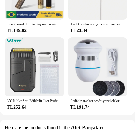
Erkek sakal düzeltici taşınabilir akülü bitirmek için profesyonel saç kesme makinesi tıraş T9
1 adet paslanmaz çelik sivri kuyruk saç tarak profesyonel saç tarak saç fırçası salon saç şekillendirici aracı saç tarak
TL149.82
TL23.34
VGR Jilet Şarj Edilebilir Jilet Profesyonel Sakal Düzeltici Elektrikli Tıraş Makinesi Karşılıklı Hareket Tıraş Makinesi Bitirme Erkek Tıraş Makinesi V-375
Pedikür araçları profesyonel elektrikli ayak ölü cilt sökücü ayak Scrubber ayak dosya ating topuklar öğütücü için nasır sökücü
TL252.64
TL191.74
Alet Parçaları
Here are the products found in the