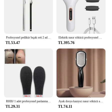
Profesyonel pedikür bıçak seti 2 adet profesyonel batık ayak tırnağı makası ayak bakımı araçları paslanmaz çelik tırnak manikür kaldırma kiti
Elektrik nasır sökücü profesyonel pedikür ayak araçları su geçirmez ayak bakımı araçları ayak dosya sert cilt sökücü USB
TL53.47
TL395.76
RHBJ 1 adet profesyonel paslanmaz çelik nasır sökücü el ayak dosya kazıyıcı pedikür araçları topuklu ayak bakımı için ölü cilt kaldırmak
Ayak dosya kazıyıcı nasır sökücü ayak profesyonel çelik pedikür araçları ayak mısır kaldırma ölü cilt sökücü ayak bakımı
TL29.31
TL74.11