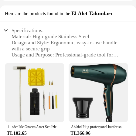
El Alet Takımları
Here are the products found in the
Specifications:
Material: High-grade Stainless Steel
Design and Style: Ergonomic, easy-to-use handle
with a secure grip
Usage and Purpose: Professional-grade tool for
removing watch band link pins
Performance and Property: Precision-engineered for
efficient and precise link pin removal
Parts and Accessories: Includes a set of essential
tools for a comprehensive watch repair kit
Applicable People: Ideal for watchmakers, jewelers,
and hobbyists
Features:
**Unmatched Precision and Efficiency**
Crafted from high-grade stainless steel, this
11 adet İzle Onarım Aracı Seti İzle Bağlantı Bandı Yarık Kayış Bilezik Zincir Pimi Sökücü Profesyonel Ayarlayıcı Araçları Kiti
Ab/abd Plug profesyonel kuaför saç kurutma makinesi yüksek hızlı türbin hızlı kurutma negatif iyon saç bakımı saç kurutma makinesi abd/ab/AU fiş
Professional Watch Band Link Pin Remover is
TL102.65
TL366.96
designed to deliver precision and efficiency in