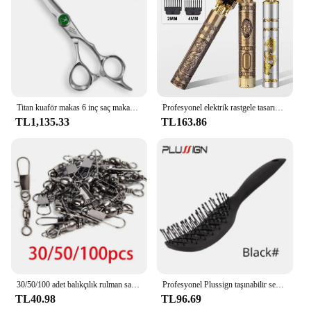
Titan kuaför makas 6 inç saç makas profesyonel berber makası kesme inceltme şekillendirici aracı kuaför kesme
Profesyonel elektrik rastgele tasarımcı erkek sakal paragraf saç kesme makinesi
TL1,135.33
TL163.86
30/50/100 adet balıkçılık rulman sazan araçları tekne kanca mal aksesuarları profesyonel kilitleme yem aracı kanca spor mücadele
Profesyonel Plussign taşınabilir seyahat katlanır saç fırçası kompakt cep saç tarak çift başlı Anti statik tarak 4 renkler
TL40.98
TL96.69