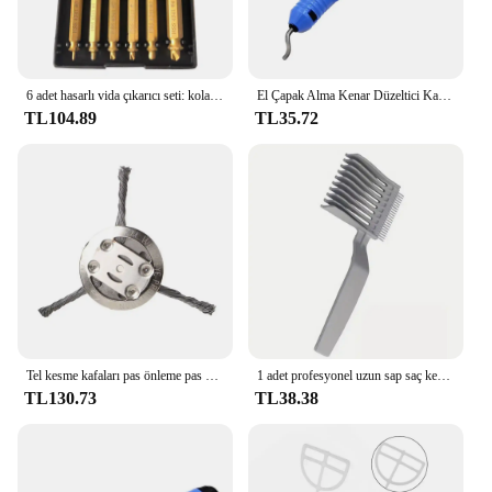
6 adet hasarlı vida çıkarıcı seti: kolay dışarı için çift başlı vida sökücü araçları cıvata çıkarıcı & kırık başlı vida sökücüler-Hig
El Çapak Alma Kenar Düzeltici Kazıyıcı Kenar Düzeltici Pah Kırpma Aracı Atık Kenarlarını Kaldırmak için Profesyonel
TL104.89
TL35.72
Tel kesme kafaları pas önleme pas kaldırma çim biçme makinesi yedek parça veranda kaldırım çim biçme makinesi aksesuarları çelik aracı
1 adet profesyonel uzun sap saç kesme makası tarak erkekler için-kalite keser, yağ kafa, kumpas, Sideburn iterek
TL130.73
TL38.38