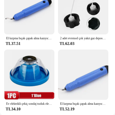
El kırpma bıçak çapak alma kazıyıcı NB1100 pah kırpma kaldırma alüminyum alaşım plastik atık kenar alet sapı bıçak ile
2 adet evrensel çok yakıt gaz deposu kapağı için çim biçme makinesi çim makası ÇALI KESİCİ aksesuarları araçları
TL37.51
TL62.03
Ev elektrikli çekiç sondaj tozluk elektrikli matkap sondaj tozluk darbeli matkap toz durdurucu toz toplayıcı aracı
El kırpma bıçak çapak alma kazıyıcı NB1100 pah kırpma kaldırma alüminyum alaşım plastik atık kenar alet sapı bıçak ile
TL34.10
TL52.19