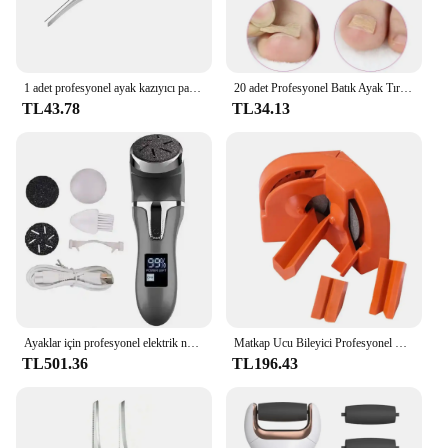
1 adet profesyonel ayak kazıyıcı paslanmaz çelik ayak bakımı pedikür kazıyıcı taşınabilir tırnak makası peeling aracı
20 adet Profesyonel Batık Ayak Tırnağı Ayak Düzeltici Çıkartmalar Esneklik Ayak Tırnak Bakımı Pedikür Araçları Sağlık Ayak Tırnaklarını Korur
TL43.78
TL34.13
Ayaklar için profesyonel elektrik nasır sökücü-3 kafaları ile şarj edilebilir ayak bakım kiti, elektrikli süpürge, LCD ekran
Matkap Ucu Bileyici Profesyonel Metal matkap kalemtıraş Elektrikli Matkap Ucu Bileme Aracı Çok Amaçlı Çift taraflı Parlatma
TL501.36
TL196.43