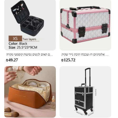
just a storage solution but a versatile asset. It's
available for wholesale and bulk purchases,
catering to those who require a reliable case to carry
their makeup sets for sale. The case's spacious
compartments are thoughtfully designed to
accommodate a wide range of makeup products,
from brushes and palettes to skincare items and
tools. Its easy-to-clean surface ensures that your
makeup remains pristine, ready for the next
application.
מקרה קוסמטי מקצועי מקום קיבולת גדולה נייד עם מראה תיבת אלומיניום דו-שכבתי תיבת נייר שקית
חדש אוקספורד בד איפור תיק גדול קיבולת עם תאים לנשים נסיעות קוסמטי מקרה
₪49.27
₪125.72
**Designed for the Modern Beauty Professional**
The Professional Makeup Case is more than just a
container; it's a statement of professionalism. Its
sleek design and compact size make it an ideal
companion for beauty professionals who value both
functionality and style. The case's multiple
compartments allow for easy organization, keeping
your makeup items within reach and easily
accessible. Whether you're setting up a makeup
station or traveling to a new location, this case is
designed to adapt to your needs, ensuring that your