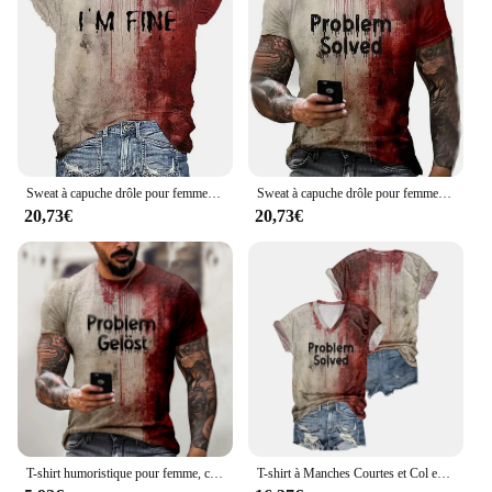
Sweat à capuche drôle pour femme, chemise sanglante, vêtements d'Halloween, problème résolu, je vais bien
Sweat à capuche drôle pour femme, chemise sanglante, vêtements d'Halloween, problème résolu, je vais bien
20,73€
20,73€
T-shirt humoristique pour femme, chemise sanglante, vêtements d'Halloween, je vais bien, problème résolu
T-shirt à Manches Courtes et Col en V pour Homme et Femme, Streetwear Humoristique, Halloween, I'm Fine Bloody, exposée de Problème Graphique