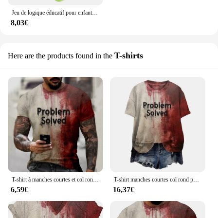
Jeu de logique éducatif pour enfants, jouets d'apprentissage, Kasgehog, puzzle d'animaux, jeu de société, 50 scripts, résolution de problèmes, entraînement à la pensée
8,03€
T-shirts
Here are the products found in the
T-shirt à manches courtes et col rond pour hommes, T-shirt d'Halloween, T-shirt grande taille, Effrayant, Graphique sanglant, Problème résolu
T-shirt manches courtes col rond pour homme et femme, streetwear personnalisé, je vais bien, sanglant, problème résolu, Halloween, merch
6,59€
16,37€