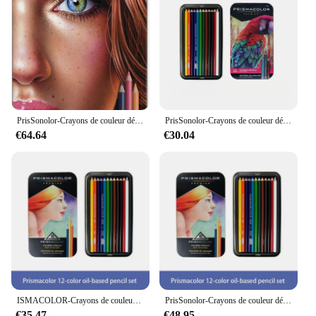
PrisSonolor-Crayons de couleur détendus originaux, fournitures d'art pour le dessin, l'esquisse, la coloration adulte, 18 boîtes, 36 couleurs, 72 couleurs, 150 couleurs
PrisSonolor-Crayons de couleur détendus, noyau souple, fournitures d'art, ensemble de crayons à dessin, couleurs professionnelles, 12 paquets, 48 paquets, 72 paquets
€64.64
€30.04
ISMACOLOR-Crayons de couleur à base d'huile de Prisma, fournitures artistiques détendues pour dessin, croquis, coloriage pour adultes, crayon à documents à noyau souple
PrisSonolor-Crayons de couleur décontractés, noyau optique doux, matériel de dessin résistant à la lumière, couleurs à l'huile, USA, 12 couleurs, 24 couleurs, 48 couleurs, 72 couleurs, 132/150 couleurs
€35.47
€48.95