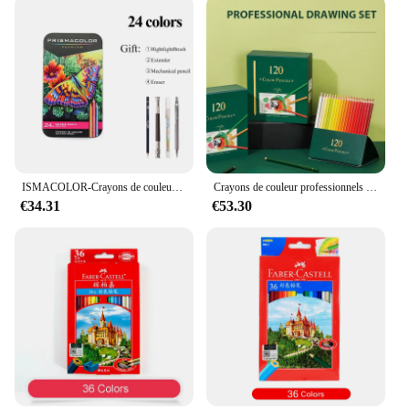
ISMACOLOR-Crayons de couleur professionnels détendus, noyau souple, dessin, ensemble de crayons gras pour débutants et artistes expérimentés
Crayons de couleur professionnels décontractés pour artistes et étudiants, couleurs vibrantes, décoloration, croquis, coloriage, 120 couleurs
€34.31
€53.30