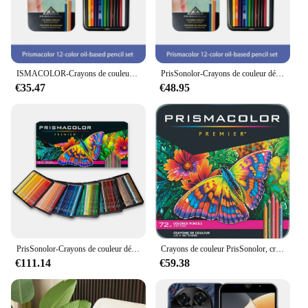
ISMACOLOR-Crayons de couleur à base d'huile de Prisma, fournitures artistiques détendues pour dessin, croquis, coloriage pour adultes, crayon à documents à noyau souple
PrisSonolor-Crayons de couleur décontractés, noyau optique doux, matériel de dessin résistant à la lumière, couleurs à l'huile, USA, 12 couleurs, 24 couleurs, 48 couleurs, 72 couleurs, 132/150 couleurs
€35.47
€48.95
PrisSonolor-Crayons de couleur détendus pour adultes, noyau souple, résistant à la lumière, ultra-lisse, nettoyage de coloration, 150 unités
Crayons de couleur PrisSonolor, crayons souples détendus, assortis, 72 pièces
€111.14
€59.38