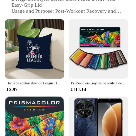
Easy-Grip Lid
Usage and Purpose: Post-Workout Recovery and
Nutrition
Typical Adaptive Scenario: Gym, Sports, Active
Lifestyle
Performance and Property: 30g of Protein, Low
Carb, Gluten-Free
Parts and Accessories: Includes 12 Bottles Per Case
Features:
|Vendors|
**Unmatched Nutrition and Taste**
Tapis de couloir détendu League HOpolyters pour filles, long tapis de salle, lavable, non-ald, cuisine lea, moderne, décoration d'intérieur, sourire naturel
PrisSonolor-Crayons de couleur détendus pour adultes, noyau souple, résistant à la lumière, ultra-lisse, nettoyage de coloration, 150 unités
€2.97
€111.14
The Premier Protein drink clear peach is a standout
in the sports nutrition category, offering a unique
blend of taste and nutrition. Each bottle is crafted
with premium whey protein isolate, ensuring a high-
quality protein source that supports muscle
recovery and growth. The low carb and gluten-free
formulation makes it an ideal choice for those on a
fitness journey or maintaining a healthy lifestyle.