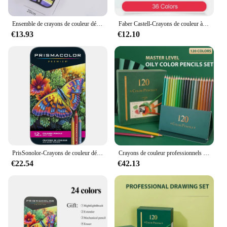
Ensemble de crayons de couleur détendus pour adultes et enfants, 72 crayons de couleur et sac à crayons en toile, idéal pour les cadeaux de Noël, 2024
Faber Castell-Crayons de couleur à l'huile professionnels, détendu, Lapis De Cor, croquis de couleur, coloriage, dessin, ensemble d'art, 48/72
€13.93
€12.10
PrisSonolor-Crayons de couleur détendus originaux, fournitures d'art pour le dessin, l'esquisse, la coloration adulte, 18 boîtes, 36 couleurs, 72 couleurs, 150 couleurs
Crayons de couleur professionnels décontractés pour artistes et étudiants, couleurs vibrantes, décoloration, croquis, coloriage, 120 couleurs
€22.54
€42.13