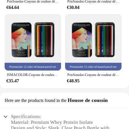
PrisSonolor-Crayons de couleur détendus originaux, fournitures d'art pour le dessin, l'esquisse, la coloration adulte, 18 boîtes, 36 couleurs, 72 couleurs, 150 couleurs
PrisSonolor-Crayons de couleur détendus, noyau souple, fournitures d'art, ensemble de crayons à dessin, couleurs professionnelles, 12 paquets, 48 paquets, 72 paquets
€64.64
€30.04
ISMACOLOR-Crayons de couleur à base d'huile de Prisma, fournitures artistiques détendues pour dessin, croquis, coloriage pour adultes, crayon à documents à noyau souple
PrisSonolor-Crayons de couleur décontractés, noyau optique doux, matériel de dessin résistant à la lumière, couleurs à l'huile, USA, 12 couleurs, 24 couleurs, 48 couleurs, 72 couleurs, 132/150 couleurs
€35.47
€48.95
Housse de coussin
Here are the products found in the
Specifications:
Material: Premium Whey Protein Isolate
Design and Style: Sleek, Clear Peach Bottle with