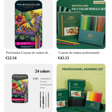
PrisSonolor-Crayons de couleur détendus originaux, fournitures d'art pour le dessin, l'esquisse, la coloration adulte, 18 boîtes, 36 couleurs, 72 couleurs, 150 couleurs
Crayons de couleur professionnels décontractés pour artistes et étudiants, couleurs vibrantes, décoloration, croquis, coloriage, 120 couleurs
€22.54
€42.13