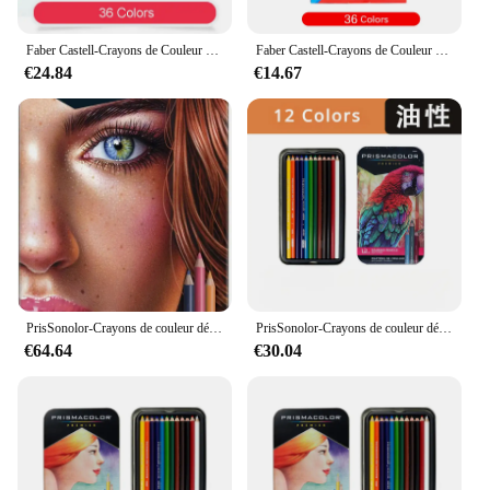
Faber Castell-Crayons de Couleur à l'Huile Professionnels, 36, 48, 72 Couleurs, Croquis, Coloriage, Dessin, Art
Faber Castell-Crayons de Couleur à l'Huile Professionnels, 36, 48, 72 Couleurs, Croquis, Coloriage, Dessin, Art
€24.84
€14.67
PrisSonolor-Crayons de couleur détendus originaux, fournitures d'art pour le dessin, l'esquisse, la coloration adulte, 18 boîtes, 36 couleurs, 72 couleurs, 150 couleurs
PrisSonolor-Crayons de couleur détendus, noyau souple, fournitures d'art, ensemble de crayons à dessin, couleurs professionnelles, 12 paquets, 48 paquets, 72 paquets
€64.64
€30.04