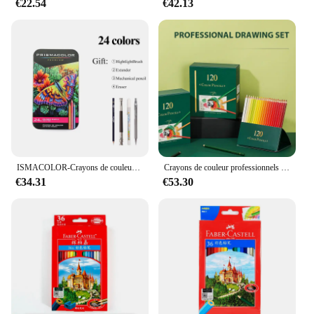
€22.54
€42.13
with the modern consumer's desire for convenience,
taste, and nutrition. With the Premier Protein drink
clear peach, you're not just quenching your thirst;
you're fueling your body with the essential nutrients
it needs to thrive.
ISMACOLOR-Crayons de couleur professionnels détendus, noyau souple, dessin, ensemble de crayons gras pour débutants et artistes expérimentés
Crayons de couleur professionnels décontractés pour artistes et étudiants, couleurs vibrantes, décoloration, croquis, coloriage, 120 couleurs
€34.31
€53.30