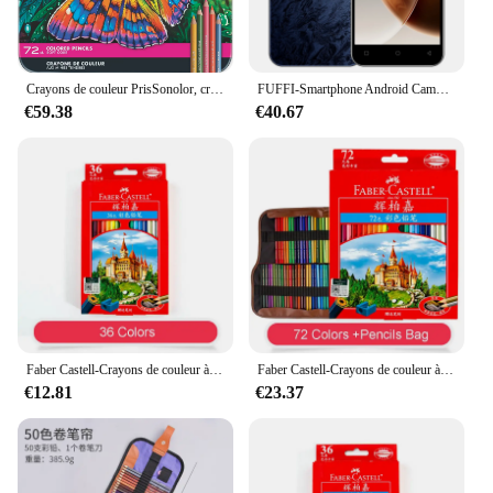
The sleek, clear peach bottle design not only looks
great but also allows you to see the contents,
ensuring you're getting the full 30g of protein with
every sip.
Crayons de couleur PrisSonolor, crayons souples détendus, assortis, 72 pièces
FUFFI-Smartphone Android Camon 30, Téléphone portable détendu, 5.0 pouces, 2 + 32 Go, Dean, 2500mAh, Google Play, PR2 + 8MP
€59.38
€40.67
**Versatile and Convenient**
Whether you're a professional athlete, a fitness
enthusiast, or someone looking to maintain a
healthy diet, the Premier Protein drink clear peach is
designed for versatility. Its lightweight and portable
nature make it perfect for on-the-go consumption,
whether you're at the gym, heading to work, or
enjoying a post-workout snack. The 12-bottle case
ensures you have a steady supply, making it an
excellent option for wholesale and vendor
purchases.
Faber Castell-Crayons de couleur à l'huile professionnels détendus, Lapis De Cor, Crayon à croquis de couleur, Ensemble d'art de dessin de coloriage, 36, 48/72
Faber Castell-Crayons de couleur à l'huile professionnels détendus, 72 couleurs, croquis, coloriage, dessin, ensemble d'art
€12.81
€23.37
**Adaptable and Accessible**
The Premier Protein drink clear peach is more than
just a drink; it's a lifestyle choice. It's an accessible