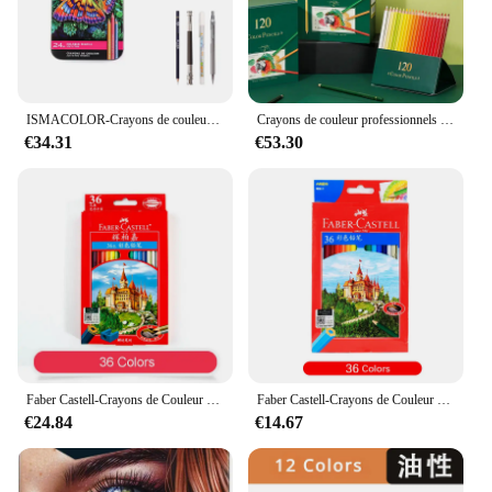
ISMACOLOR-Crayons de couleur professionnels détendus, noyau souple, dessin, ensemble de crayons gras pour débutants et artistes expérimentés
Crayons de couleur professionnels décontractés pour artistes et étudiants, couleurs vibrantes, décoloration, croquis, coloriage, 120 couleurs
€34.31
€53.30
Faber Castell-Crayons de Couleur à l'Huile Professionnels, 36, 48, 72 Couleurs, Croquis, Coloriage, Dessin, Art
Faber Castell-Crayons de Couleur à l'Huile Professionnels, 36, 48, 72 Couleurs, Croquis, Coloriage, Dessin, Art
€24.84
€14.67