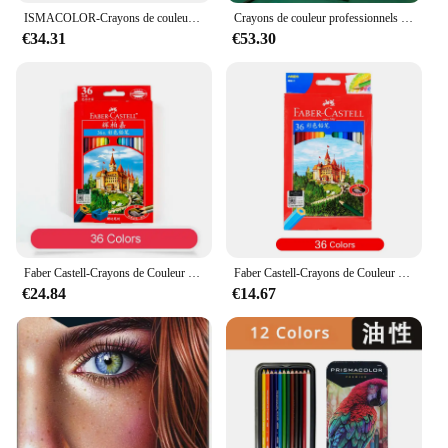
ISMACOLOR-Crayons de couleur professionnels détendus, noyau souple, dessin, ensemble de crayons gras pour débutants et artistes expérimentés
Crayons de couleur professionnels décontractés pour artistes et étudiants, couleurs vibrantes, décoloration, croquis, coloriage, 120 couleurs
€34.31
€53.30
Faber Castell-Crayons de Couleur à l'Huile Professionnels, 36, 48, 72 Couleurs, Croquis, Coloriage, Dessin, Art
Faber Castell-Crayons de Couleur à l'Huile Professionnels, 36, 48, 72 Couleurs, Croquis, Coloriage, Dessin, Art
€24.84
€14.67