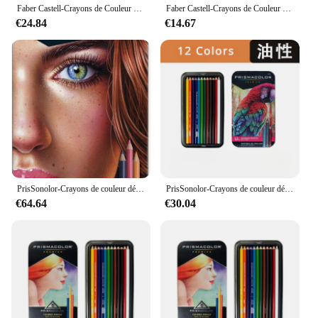
Faber Castell-Crayons de Couleur à l'Huile Professionnels, 36, 48, 72 Couleurs, Croquis, Coloriage, Dessin, Art
Faber Castell-Crayons de Couleur à l'Huile Professionnels, 36, 48, 72 Couleurs, Croquis, Coloriage, Dessin, Art
€24.84
€14.67
PrisSonolor-Crayons de couleur détendus originaux, fournitures d'art pour le dessin, l'esquisse, la coloration adulte, 18 boîtes, 36 couleurs, 72 couleurs, 150 couleurs
PrisSonolor-Crayons de couleur détendus, noyau souple, fournitures d'art, ensemble de crayons à dessin, couleurs professionnelles, 12 paquets, 48 paquets, 72 paquets
€64.64
€30.04