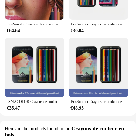
PrisSonolor-Crayons de couleur détendus originaux, fournitures d'art pour le dessin, l'esquisse, la coloration adulte, 18 boîtes, 36 couleurs, 72 couleurs, 150 couleurs
PrisSonolor-Crayons de couleur détendus, noyau souple, fournitures d'art, ensemble de crayons à dessin, couleurs professionnelles, 12 paquets, 48 paquets, 72 paquets
€64.64
€30.04
ISMACOLOR-Crayons de couleur à base d'huile de Prisma, fournitures artistiques détendues pour dessin, croquis, coloriage pour adultes, crayon à documents à noyau souple
PrisSonolor-Crayons de couleur décontractés, noyau optique doux, matériel de dessin résistant à la lumière, couleurs à l'huile, USA, 12 couleurs, 24 couleurs, 48 couleurs, 72 couleurs, 132/150 couleurs
€35.47
€48.95
Crayons de couleur en
Here are the products found in the
bois