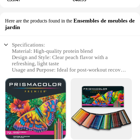
Ensembles de meubles de
Here are the products found in the
jardin
Specifications:
Material: High-quality protein blend
Design and Style: Clear peach flavor with a
refreshing, light taste
Usage and Purpose: Ideal for post-workout recovery
and sustained energy
Performance and Property: 30g of protein per
serving
Typical Adaptive Scenario: Gym, sports, or active
lifestyle
Shape or Size or Weight or Quantity: 11 fl oz
bottles, 12-pack
Features:
**Unmatched Nutrition for Active Lifestyles**
The Premier Protein drink clear peach is a testament