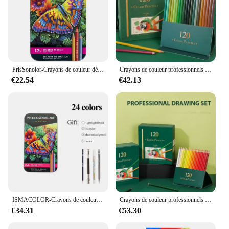
PrisSonolor-Crayons de couleur détendus originaux, fournitures d'art pour le dessin, l'esquisse, la coloration adulte, 18 boîtes, 36 couleurs, 72 couleurs, 150 couleurs
Crayons de couleur professionnels décontractés pour artistes et étudiants, couleurs vibrantes, décoloration, croquis, coloriage, 120 couleurs
€22.54
€42.13
ISMACOLOR-Crayons de couleur professionnels détendus, noyau souple, dessin, ensemble de crayons gras pour débutants et artistes expérimentés
Crayons de couleur professionnels décontractés pour artistes et étudiants, couleurs vibrantes, décoloration, croquis, coloriage, 120 couleurs
€34.31
€53.30