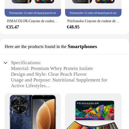
ISMACOLOR-Crayons de couleur à base d'huile de Prisma, fournitures artistiques détendues pour dessin, croquis, coloriage pour adultes, crayon à documents à noyau souple
PrisSonolor-Crayons de couleur décontractés, noyau optique doux, matériel de dessin résistant à la lumière, couleurs à l'huile, USA, 12 couleurs, 24 couleurs, 48 couleurs, 72 couleurs, 132/150 couleurs
€35.47
€48.95
Smartphones
Here are the products found in the
Specifications:
Material: Premium Whey Protein Isolate
Design and Style: Clear Peach Flavor
Usage and Purpose: Nutritional Supplement for
Active Lifestyles
Performance and Property: 30g Protein per Serving
Shape or Size: 11 fl oz Bottle
Typical Adaptive Scenario: On-the-Go Refueling
for Fitness Enthusiasts
Features:
|Vendors|