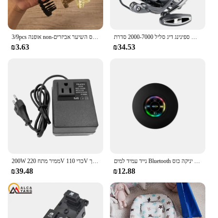
ספינינג דיג סליל 2000-7000 סדרת Ultralight מקסימום גרור 15kg Surfcasting הגלגל מסתובב מלוחים סלילי מפזזים
3/9pcs אופנה non-החלקה להקות שיער נשים גברים פשוט סרט ראש פנים לשטוף את השיער פס השיער אביזרים
₪3.63
₪34.53
נייד עמיד למים Bluetooth מקלחת רמקול עם יניקה כוס LED אורות 3D Surround סטריאו סאב
200W ממיר מתח 220V כדי 110V שנאי צעד למטה שנאי מתח ממיר נסיעות מתאם האיחוד האירופי/ארה"ב/בריטניה תקע מהפך
₪39.48
₪12.88