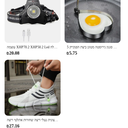
5 סגנון נירוסטה מטוגן ביצת הפנקייק Shaper מטבח אביזרי גאדג 'ט טבעות חביתת עובש עובש טיגון ביצת בישול כלים
עוצמה XHP70.2 XHP50.2 Led פנס פנס זום ראש מנורת פנס לפיד 18650 סוללה USB נטענת דיג פנס
₪20.08
₪5.75
נעלי ספורט מזדמנים נעלי ספורט נעלי ספורט קלות קלות משקל נעלי ספורט רשת חיצונית נעלי ריצה שחורות אתלטי ריצה
₪27.16