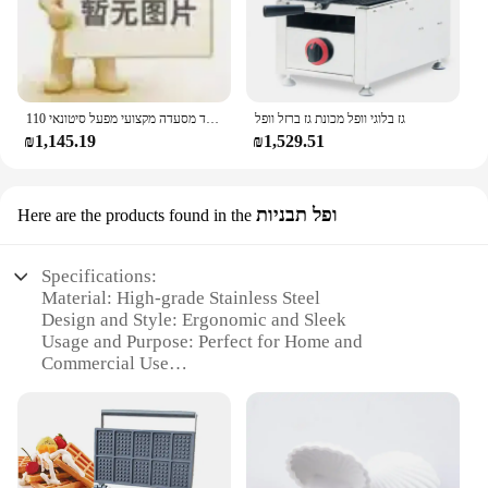
גז בלוגי וופל מכונת גז ברזל וופל
ציוד מסעדה מקצועי מפעל סיטונאי 110v 220v מסחרי nonstick מיני bellian
₪1,145.19
₪1,529.51
ופל תבניות
Here are the products found in the
Specifications:
Material: High-grade Stainless Steel
Design and Style: Ergonomic and Sleek
Usage and Purpose: Perfect for Home and
Commercial Use
Performance and Property: Even Heat Distribution
Shape or Size: Ideal for Belgian Waffles
Parts and Accessories: Includes Non-Stick Plates
Features: