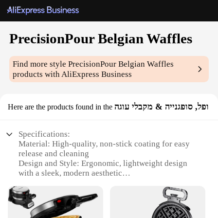
PrecisionPour Belgian Waffles
Find more style
PrecisionPour Belgian Waffles
products with AliExpress Business
ופל, סופגנייה & מקבלי עוגה
Here are the products found in the
Specifications:
Material: High-quality, non-stick coating for easy
release and cleaning
Design and Style: Ergonomic, lightweight design
with a sleek, modern aesthetic
Performance and Property: Even heating for
perfectly browned waffles every time
Usage and Purpose: Ideal for preparing Belgian
waffles, pancakes, and crepes