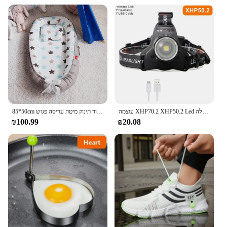
עוצמה XHP70.2 XHP50.2 Led פנס פנס זום ראש מנורת פנס לפיד 18650 סוללה USB נטענת דיג פנס
85*50cm תינוק קן מיטה עם כרית עריסה ניידת נסיעות מיטת תינוק פעוט כותנה ערש עבור יילוד תינוק מיטת עריסה פגוש
₪100.99
₪20.08