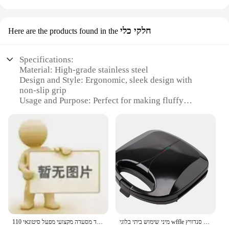
חלקי כלי
Here are the products found in the
Specifications:
Material: High-grade stainless steel
Design and Style: Ergonomic, sleek design with
non-slip grip
Usage and Purpose: Perfect for making fluffy
Belgian waffles
Performance and Property: Even heating for
consistent results
Shape or Size or Weight or Quantity: Compact and
lightweight, easy to handle
Parts and Accessories: Includes a PrecisionPour
spout for precise batter dispensing
Features:
**Unmatched Quality and Performance**
Crafted from high-grade stainless steel, the
מיני שימוש ביתי בלוגי wffle חשמלי יצרנית סנדוויץ 'יצרנית סנדוויץ'
ציוד מסעדה מקצועי מפעל סיטונאי 110v 220v מסחרי nonstick מיני bellian
PrecisionPour Belgian Waffles set ensures