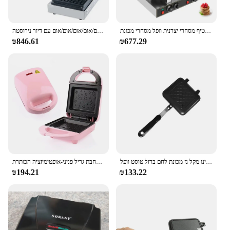
עוגת ראש וופל כפול ביצוע עוגה עושה מכונת חטיף מסחרי יצרנית וופל מסחרי מכונת
אום/אום/אום מותאם אישית מרובעים/אום/אום/אום/אום עם דיור נירוסטה
₪846.61
₪677.29
גז שאינו מקל גז מכונת לחם ברזל טוסט וופל
יצרנית כריך לחם מיני מאפין וופל מיני מאפינס ארוחת בוקר מכונת ביצה מחבת גריל פניני-אופטימיזציה הכותרת
₪194.21
₪133.22