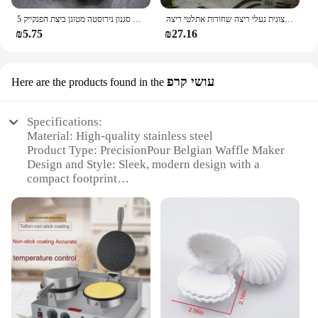
נעלי ספורט מזדמנים נעלי ספורט נעלי ספורט קלות קלות משקל נעלי ספורט רשת חיצונית נעלי ריצה שחורות אתלטי ריצה
5 סגנון נירוסטה מטוגן ביצת הפנקייק Shaper מטבח אביזרי גאדג 'ט טבעות חביתת עובש עובש טיגון ביצת בישול כלים
₪5.75
₪27.16
עושי קרפ
Here are the products found in the
Specifications:
Material: High-quality stainless steel
Product Type: PrecisionPour Belgian Waffle Maker
Design and Style: Sleek, modern design with a
compact footprint
Usage and Purpose: Ideal for making perfect
Belgian waffles at home
Performance and Property: Even heating
distribution for consistent results
Parts and Accessories: Non-stick plates for easy
cleaning
Features:
**Effortless Waffle Making Experience**