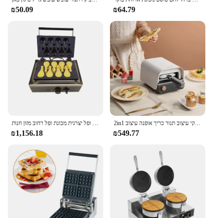
₪50.09
₪64.79
2in1 יצרנית וופל עם רטרו איטלקי עיצוב תנור כריך אופנה עיצוב wffle 600w חשמלי wafle
אישית מקל ופל יצרנית מכונת ופל רחוב מזון חנות Taiyaki עוגת כריך ביצוע מכונת
₪1,156.18
₪549.77