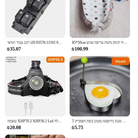
85*50cm תינוק קן מיטה עם כרית עריסה ניידת נסיעות מיטת תינוק פעוט כותנה ערש עבור יילוד תינוק מיטת עריסה פגוש
רכב עבור יונדאי i20 93570-1J102 935701J102 202008158 חשמל חלון בקרת מתג אוטומטי חלקי
₪35.07
₪100.99
5 סגנון נירוסטה מטוגן ביצת הפנקייק Shaper מטבח אביזרי גאדג 'ט טבעות חביתת עובש עובש טיגון ביצת בישול כלים
עוצמה XHP70.2 XHP50.2 Led פנס פנס זום ראש מנורת פנס לפיד 18650 סוללה USB נטענת דיג פנס
₪20.08
₪5.75