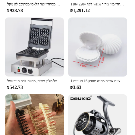
110v 220v ליאז wffle ברזל יצרנית וופל מכונת מכונת כביסה מסחרי מזון מהיר
כלי וופלים חשמליים מסחרי יוצר קלאסי מסתובב לא מקל belian wffle מכונת מיני 220v נירוסטה
₪938.78
₪1,291.12
1 חתיכה יפה קטיפה תכשיטי תיבת מיכל חתונה תיבת טבעת עגילי שרשרת צמיד תצוגת אריזת מתנה מחזיק 16 סגנונות
מכונת וופל חשמלי מכונת מכונת וופל, בוולג 'יאן, כוופל מלבן צורות, מכונת לחם תנור וופל
₪542.73
₪3.63