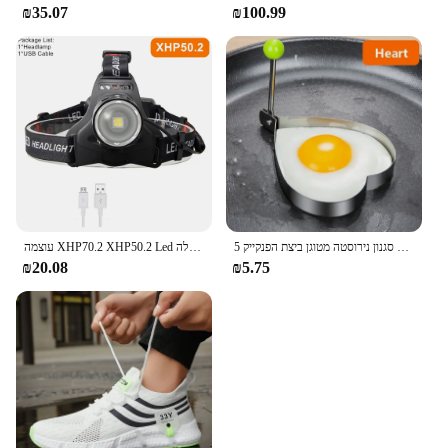
₪35.07
₪100.99
5 סגנון נירוסטה מטוגן ביצת הפנקייק Shaper מטבח אביזרי גאדג 'ט טבעות חביתת עובש עובש טיגון ביצת בישול כלים
עוצמה XHP70.2 XHP50.2 Led פנס פנס זום ראש מנורת פנס לפיד 18650 סוללה USB נטענת דיג פנס
₪20.08
₪5.75