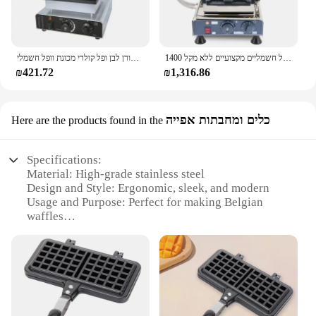
fresh and ready to serve. Whether you're catering to
a large crowd or running a small food stand, this
waffle maker is an indispensable tool for creating
mouthwatering Belgian waffles.
יצרני וופל חשמליים מקצועיים ללא מקל 1400w מקל מכונת מקל וופל קוביות wffo
מכונת וופל אורן מסחרי עם ציוודת אורן לבן ופל קולרי מכונת וופל חשמלי
₪421.72
₪1,316.86
כלים ומחבתות אפייה
Here are the products found in the
Specifications:
Material: High-grade stainless steel
Design and Style: Ergonomic, sleek, and modern
Usage and Purpose: Perfect for making Belgian
waffles
Performance and Property: Even heat distribution
for consistent results
Parts and Accessories: Comes with a non-stick
cooking surface
Shape or Size or Weight or Quantity: Compact and
lightweight, ideal for home use