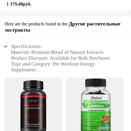
1 379,48руб.
Другие растительные
Here are the products found in the
экстракты
Specifications:
Material: Premium Blend of Natural Extracts
Product Discount: Available for Bulk Purchases
Type and Category: Pre Workout Energy
Supplement
Design and Style: Modern, Sleek Packaging
Usage and Purpose: Enhances Energy and
Endurance for Workouts
Typical Adaptive Scenario: Gym, Fitness Training,
Sports Activities
Shape or Size or Weight or Quantity: 30 Servings
per Container
Performance and Property: Rapid Absorption, Long-
Lasting Energy Boost