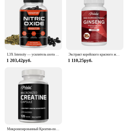
the best performance and property. With our sets
available for sale, you can confidently offer a
product that meets the high standards of both
athletes and fitness professionals. Join us in
providing the ultimate energy boost for those who
push their limits.
L3X Intensity — усилитель азота премиум-класса для поддержки мышц, чтобы помочь увеличить силу и энергию, для пошпарных тренировок
Экстракт корейского красного женьшеня для повышения энергии, памяти и производительности-для мужчин и женщин-120 капсул
1 203,42руб.
1 110,25руб.
Микронизированный Креатин-поддерживает энергию и выносливость, наращивает мышечную массу и улучшает спортивные характеристики-120 капсул