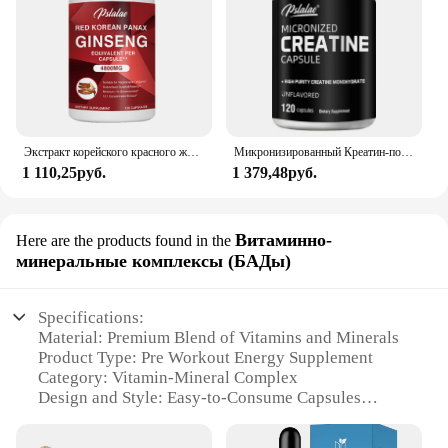
Экстракт корейского красного женьшеня для повышения энергии, памяти и производительности-для мужчин и женщин-120 капсул
Микронизированный Креатин-поддерживает энергию и выносливость, наращивает мышечную массу и улучшает спортивные характеристики-120 капсул
1 110,25руб.
1 379,48руб.
Витаминно-
Here are the products found in the
минеральные комплексы (БАДы)
Specifications:
Material: Premium Blend of Vitamins and Minerals
Product Type: Pre Workout Energy Supplement
Category: Vitamin-Mineral Complex
Design and Style: Easy-to-Consume Capsules
Usage and Purpose: Enhanced Energy and Focus for
Workouts