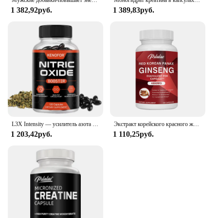
Мужские добавки-повышает энергетическую выносливость и способствует росту стройных мышц-120 капсул
Моногидрат креатина в капсулах повышает уровень энергии, наращивает мышечную массу и способствует восстановлению мышц-120 капсул
limits and achieve your fitness goals.
1 382,92руб.
1 389,83руб.
L3X Intensity — усилитель азота премиум-класса для поддержки мышц, чтобы помочь увеличить силу и энергию, для пошпарных тренировок
Экстракт корейского красного женьшеня для повышения энергии, памяти и производительности-для мужчин и женщин-120 капсул
1 203,42руб.
1 110,25руб.