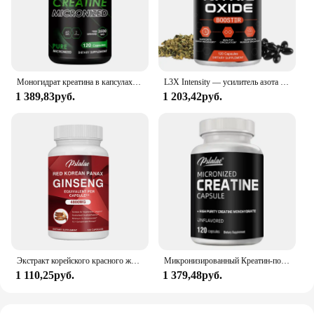
Моногидрат креатина в капсулах повышает уровень энергии, наращивает мышечную массу и способствует восстановлению мышц-120 капсул
L3X Intensity — усилитель азота премиум-класса для поддержки мышц, чтобы помочь увеличить силу и энергию, для пошпарных тренировок
1 389,83руб.
1 203,42руб.
Экстракт корейского красного женьшеня для повышения энергии, памяти и производительности-для мужчин и женщин-120 капсул
Микронизированный Креатин-поддерживает энергию и выносливость, наращивает мышечную массу и улучшает спортивные характеристики-120 капсул
1 110,25руб.
1 379,48руб.