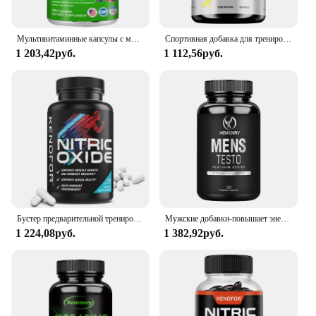
Мультивитаминные капсулы с минеральной добавкой для энергии, простаты, кожи и здоровья глаз, поддержка иммунитета для женщин и мужчин
Спортивная добавка для тренировок-наращивание и рост мышц, поддерживающая спортивную энергию и силу-120 капсул
1 203,42руб.
1 112,56руб.
Бустер предварительной тренировки — улучшает высокоинтенсивные упражнения для поддержки роста мышц и восстановления помогает с производительностью тренировки
Мужские добавки-повышает энергетическую выносливость и способствует росту стройных мышц-120 капсул
1 224,08руб.
1 382,92руб.