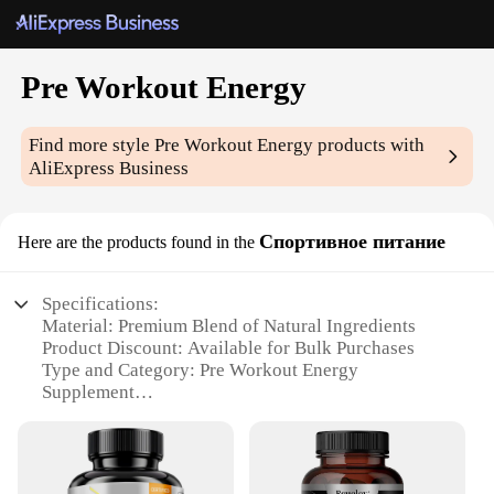
Pre Workout Energy
Find more style
Pre Workout Energy
products with
AliExpress Business
Спортивное питание
Here are the products found in the
Specifications:
Material: Premium Blend of Natural Ingredients
Product Discount: Available for Bulk Purchases
Type and Category: Pre Workout Energy
Supplement
Design and Style: Sleek, User-Friendly Packaging
Usage and Purpose: Enhances Endurance and
Performance
Typical Adaptive Scenario: Gym, Fitness Training,