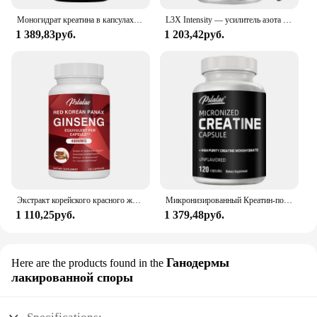
Моногидрат креатина в капсулах повышает уровень энергии, наращивает мышечную массу и способствует восстановлению мышц-120 капсул
L3X Intensity — усилитель азота премиум-класса для поддержки мышц, чтобы помочь увеличить силу и энергию, для пошпарных тренировок
1 389,83руб.
1 203,42руб.
Экстракт корейского красного женьшеня для повышения энергии, памяти и производительности-для мужчин и женщин-120 капсул
Микронизированный Креатин-поддерживает энергию и выносливость, наращивает мышечную массу и улучшает спортивные характеристики-120 капсул
1 110,25руб.
1 379,48руб.
Ганодермы
Here are the products found in the
лакированной споры