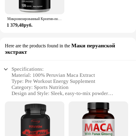
Микронизированный Креатин-поддерживает энергию и выносливость, наращивает мышечную массу и улучшает спортивные характеристики-120 капсул
1 379,48руб.
Маки перуанской
Here are the products found in the
экстракт
Specifications:
Material: 100% Peruvian Maca Extract
Type: Pre Workout Energy Supplement
Category: Sports Nutrition
Design and Style: Sleek, easy-to-mix powder
Usage and Purpose: Enhances energy and stamina
for intense workouts
Typical Adaptive Scenario: Gym, fitness center, or
home workouts
Shape or Size or Weight or Quantity: 30-day supply
in a convenient resealable pouch