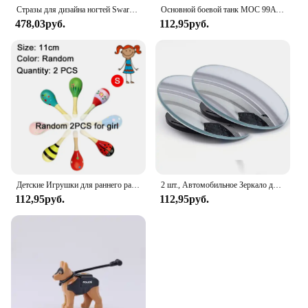
Стразы для дизайна ногтей Swarovsky, стразы с блестками, прозрачные стеклянные стразы с плоской задней поверхностью, хрустальный камень для дизайна ногтей, украшение драгоценными камнями
Основной боевой танк MOC 99A M1A2, военный городской автомобиль, строительные блоки, классические модели, кирпичи, наборы, идеи
478,03руб.
112,95руб.
Детские Игрушки для раннего развития, Деревянный Маленький песочный молоток, модель игрушки, слуховой тренировочный ручной захват, TMZ
2 шт., Автомобильное Зеркало для слепых зон, 360 градусов
112,95руб.
112,95руб.