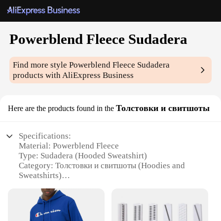
Powerblend Fleece Sudadera
Find more style
Powerblend Fleece Sudadera
products with AliExpress Business
Толстовки и свитшоты
Here are the products found in the
Specifications:
Material: Powerblend Fleece
Type: Sudadera (Hooded Sweatshirt)
Category: Толстовки и свитшоты (Hoodies and
Sweatshirts)
Design and Style: Modern, Comfort-Focused
Usage and Purpose: Versatile, Ideal for Various
Activities
Performance and Property: Durable, Warm,