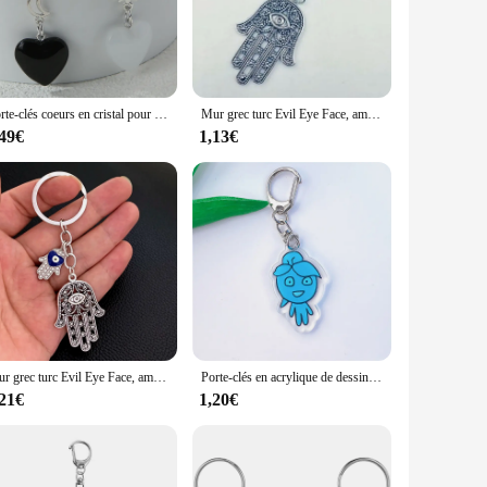
ttings, from contemporary apartments to rustic farmhouses.
 keys organized and easily accessible. The weather-resistant
Porte-clés coeurs en cristal pour couple, bijoux faits à la main, cadeau romantique pour les amoureux, décorations de sac à main, porte-clés d'amour pour femmes et hommes
Mur grec turc Evil Eye Face, amulette, kabbale et mauvais œil pour prédire, breloque de sac de voiture, porte-clés, sac à main, cadeau de couple
,49€
1,13€
t choice for vendors and suppliers looking to offer a unique
llation means that it's a hassle-free solution for anyone
Mur grec turc Evil Eye Face, amulette, kabbale et mauvais œil pour prédire, breloque de sac de voiture, porte-clés, sac à main, cadeau de couple
Porte-clés en acrylique de dessin animé, homme de glace, homme de feu, porte-clés d'anime, pendentif de sac d'école, cadeaux de bague de couple
,21€
1,20€