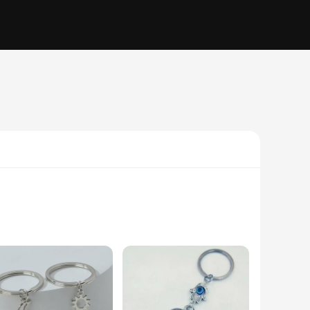
hetic, this key storage solution blends seamlessly with any
r wall. Whether you're looking to organize your keys or add a