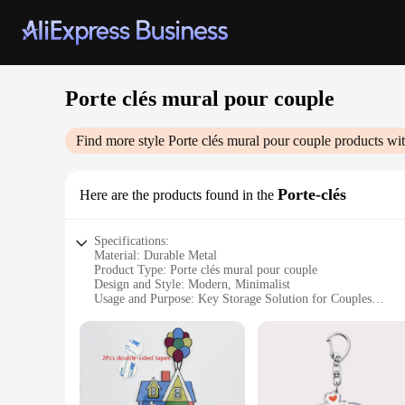
Porte clés mural pour couple
Find more style
Porte clés mural pour couple
products wit
Porte-clés
Here are the products found in the
Specifications:
Material: Durable Metal
Product Type: Porte clés mural pour couple
Design and Style: Modern, Minimalist
Usage and Purpose: Key Storage Solution for Couples
Shape and Size: Compact, Wall-Mounted
Performance and Property: Weather-Resistant, Easy to Instal
Features:
**Elegant and Functional Design**
The Porte clés mural pour couple is not just a key holder; it
interior style. Its sleek metal construction ensures durabili