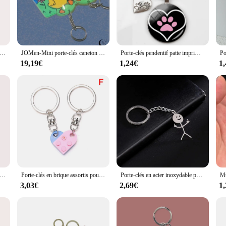
rfect choice.
ece but also a versatile one. Its modern design makes it suitable for various se
ithin reach, making it an ideal choice for busy couples who need to keep their
ements, making it a reliable choice for both indoor and outdoor use.
n acrylique de dessin animé mignon pour couple, pêche et goma, chat, bague pour accessoires, pendentif de sac, bijoux, cadeaux GérLovers
JOMen-Mini porte-clés caneton en PVC et acrylique, ornements créatifs, porte-clés mignon, clé de couple, nouveau
Porte-clés pendentif patte imprimé chien Couple, argent plaqué pour amis, cadeaux de noël pour amis, nouvelle collection
19,19€
1,24€
1
tful gift that reflects your love and care for your partner. It's also an excellen
or sale, it's a perfect addition to any gift shop or online store. The ease of insta
d.
 acrylique ours blanc et gris pour couple, super mignon, bague pour accessoires, pendentif de sac, clé, bijoux JOJewelry, cadeaux d'amour pour les fans
Porte-clés en brique assortis pour couples, porte-clés en forme de cœur d'amour, cadeau de nuit, hommes et femmes, fille et garçon, expédition de chia, 1 paire, 2 pièces
Porte-clés en acier inoxydable pour hommes, couple de dessin animé, porte-clés graffiti
3,03€
2,69€
1