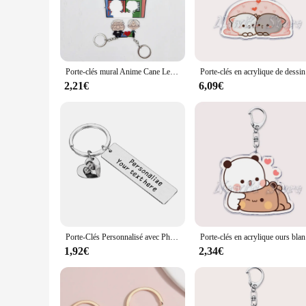
touch of elegance to your entryway, this key holder is the pe
**Versatile and Convenient**
This Porte clés mural pour couple is not only a functional pi
The wall-mounted feature ensures that your keys are always w
property of the key holder means that it can withstand the el
Porte-clés mural Anime Cane Lediskson Eille Cosplay, porte-clés de couple JOAcrylic, pendentif clé de prévention de perte, autocollant de réfrigérateur, décor
Porte-clés e
**Ideal for Couples and Vendors**
2,21€
6,09€
Designed specifically for couples, this key holder is a though
and practical gift to their customers. With its sets available f
looking to declutter their space and keep their keys organize
Porte-Clés Personnalisé avec Photo Privée et Texte Je T'Aime, Cadeau d'Anniversaire pour Travailleurs de Mariage, Petit Ami et Petite Amie, 2023
Porte-clés en
1,92€
2,34€