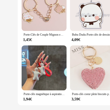
Porte-Clés de Couple Mignon en Forme d'Abeille, Lapin, Ours, Cœur, Bouton Magnétique, pour Femme et Homme, Bricolage, Bijoux Faits à la Main, Cadeaux
Bubu Dudu-Por
1,45€
4,09€
Porte-clés magnétique à aspiration HDPButter, pendentif de sac, décor de couple drôle, cadeaux d'amoureux, 1PC
Porte-clés coeur plein biscuits pour femme, porte-clés
1,94€
3,59€