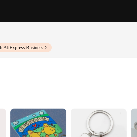
h AliExpress Business
l
's a stylish addition to any home decor. Designed with a modern, minimalist aest
ty and longevity, while the compact size makes it an unobtrusive addition to you