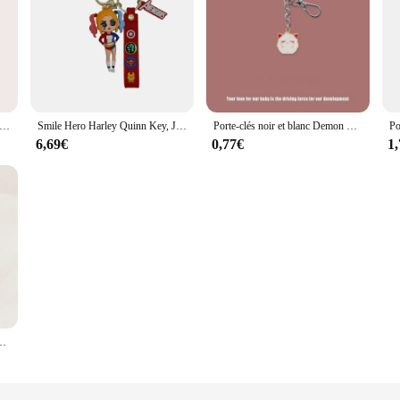
te-clés de dessin animé blanc et gris, porte-clés ours de couple, bague pour accessoires, pendentif de sac, bijoux de bijoux, cadeaux GérLovers
Smile Hero Harley Quinn Key, JOStudent Couple Key, Pendentif de sac, Porte-clés
Porte-clés noir et blanc Demon Sweethearts pour hommes et femmes, pendentif bague, clé de couple, pendentif JOBag, vente en gros
6,69€
0,77€
1
 pendentif pour sac à main, document solide, clé en cristal, JOCouple, pêche