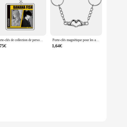
Porte-clés de collection de personnages de dessins animés, porte-clés de figurine en acrylique, porte-clés JOCartoon, BL Couple, nouvelle mode
Porte-clés magnétique pour les amoureux, portefeuille, sac à main, breloque, couple, cœur, bague assortie
,75€
1,64€