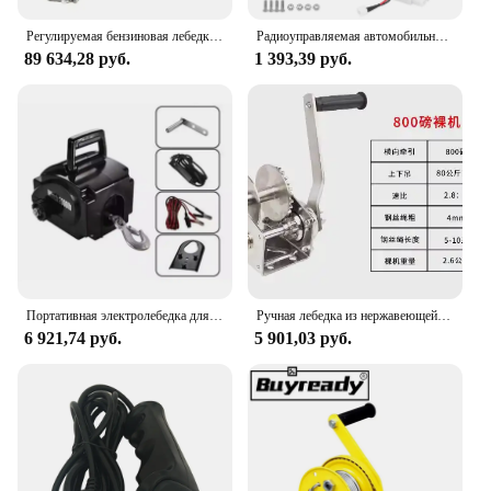
Регулируемая бензиновая лебедка, портативный бензиновый двигатель, управляемый проволочным тросом
Радиоуправляемая автомобильная лебедка 1/10 Масштаб RC Модель автомобиля Гусеничный автомобильный аксессуар Металлическая лебедка с пультом дистанционного управления RC Аксессуар RC Гусеничная лебедка
89 634,28 руб.
1 393,39 руб.
Портативная электролебедка для морской яхты, 12 В
Ручная лебедка из нержавеющей стали 2600 фунтов, ручная лебедка с приводом, двунаправленная самоблокирующаяся лебедка
6 921,74 руб.
5 901,03 руб.