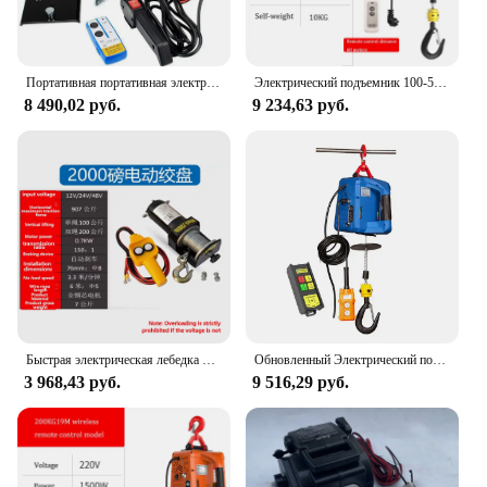
Портативная портативная электрическая лебедка для морской яхты, небольшой кран, трактор, Беспроводное дистанционное управление, 12 В, 3500 фунтов
Электрический подъемник 100-500 кг, портативная электрическая ручная лебедка, Тяговый блок, Электрический стальной трос, подъемный подъемник, буксировочный трос
8 490,02 руб.
9 234,63 руб.
Быстрая электрическая лебедка 2000 фунтов/3000 фунтов, 12 В, автомобильная внедорожная самоспасательная, 24 В, тяговая электрическая лебедка для грузовика, подъемник для автомобиля
Обновленный Электрический подъемник 220 В/110 В, портативная ручная Тяговая Лебедка, Электрический стальной трос, подъемный подъемник, буксировочный трос
3 968,43 руб.
9 516,29 руб.