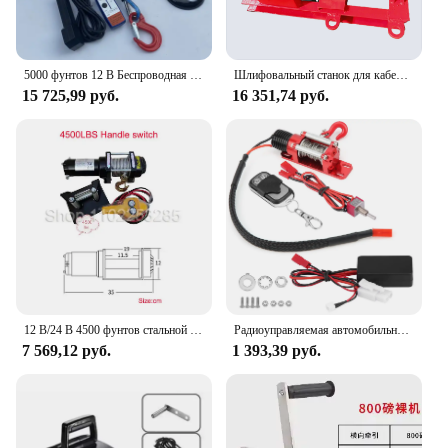
5000 фунтов 12 В Беспроводная лебедка электрическая морская портативная самоспасательная лебедка Подъемная Лебедка Портативная лебедка для автомобиля и лодки
Шлифовальный станок для кабеля, трактор, портативный тяговый и положительный небольшой электрический тяговый трос лебедки 220/380 В
15 725,99 руб.
16 351,74 руб.
12 В/24 В 4500 фунтов стальной трос электрическая лебедка для тяги портативная лебедка автомобиль прицеп грузовик внедорожный с беспроводным управлением
Радиоуправляемая автомобильная лебедка 1/10 Масштаб RC Модель автомобиля Гусеничный автомобильный аксессуар Металлическая лебедка с пультом дистанционного управления RC Аксессуар RC Гусеничная лебедка
7 569,12 руб.
1 393,39 руб.