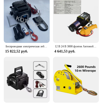
Беспроводная электрическая лебедка для морского использования, для внедорожников, портативная лодка, самодвижущееся Туристическое оборудование, спасательная Лебедка 12 В, 5000 фунтов
12 В 24 В 3000 фунтов Автомобильная электрическая лебедка Электронная автомобильная лебедка Внедорожная лебедка Электромагнитный тормоз для тяги автомобиля
15 822,52 руб.
4 641,53 руб.