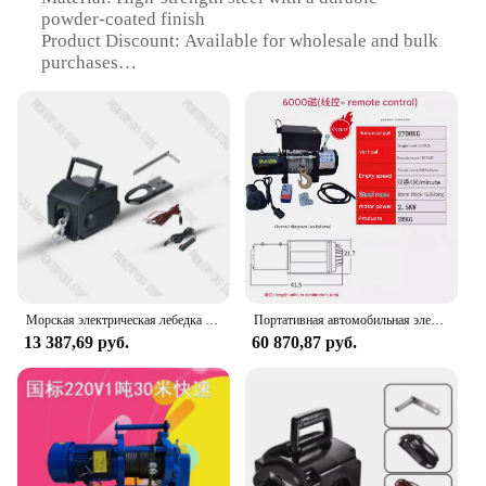
powder-coated finish
Product Discount: Available for wholesale and bulk
purchases
Type and Category: Portable Winch, an essential
tool for heavy lifting and pulling tasks
Design and Style: Ergonomic design with a compact
structure for easy transport and storage
Usage and Purpose: Ideal for various applications,
such as construction, automotive, and marine
industries
Performance and Property: Capable of lifting heavy
loads with a reliable pulling force
Features:
Морская электрическая лебедка 2000 фунтов, портативный точечный трактор
Портативная автомобильная электрическая лебедка 12 В 24 В, небольшой кран, самоспасательный внедорожник 2000/3000/3500 фунтов
|Wholesale|Vendors|
13 387,69 руб.
60 870,87 руб.
**Robust Construction and Versatile Application**
The Portable Winch is a testament to robust
construction and versatile application. Crafted from
high-strength steel, this winch is engineered to
withstand the rigors of heavy-duty tasks. The
durable powder-coated finish not only enhances the