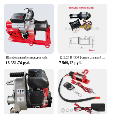
Шлифовальный станок для кабеля, трактор, портативный тяговый и положительный небольшой электрический тяговый трос лебедки 220/380 В
12 В/24 В 4500 фунтов стальной трос электрическая лебедка для тяги портативная лебедка автомобиль прицеп грузовик внедорожный с беспроводным управлением
16 351,74 руб.
7 569,12 руб.