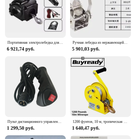
Портативная электролебедка для морской яхты, 12 В
Ручная лебедка из нержавеющей стали 2600 фунтов, ручная лебедка с приводом, двунаправленная самоблокирующаяся лебедка
6 921,74 руб.
5 901,03 руб.
Пульт дистанционного управления для автомобильной лебедки, электрический универсальный переключатель управления длиной 1,5 м с кабелем, замена модификации автомобиля
1200 фунтов, 10 м, тропическая лебедка с ручным управлением, ручная тяговая лебедка, кран, двунаправленная самоблокирующаяся маленькая портативная лебедка
1 299,50 руб.
1 640,47 руб.