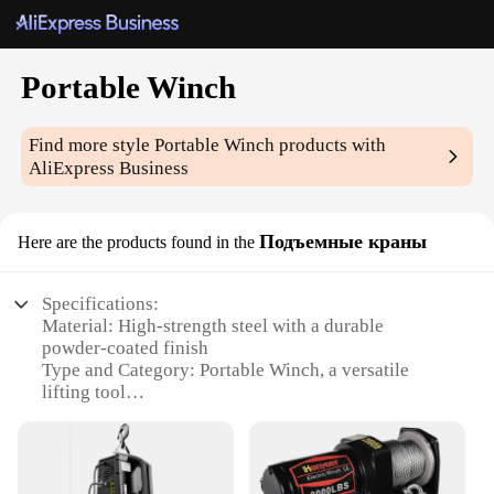
Portable Winch
Find more style
Portable Winch
products with
AliExpress Business
Подъемные краны
Here are the products found in the
Specifications:
Material: High-strength steel with a durable
powder-coated finish
Type and Category: Portable Winch, a versatile
lifting tool
Design and Style: Compact and lightweight,
designed for easy transport and storage
Usage and Purpose: Ideal for various lifting tasks in
construction, automotive, and outdoor recreation