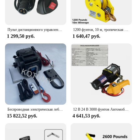
Пульт дистанционного управления для автомобильной лебедки, электрический универсальный переключатель управления длиной 1,5 м с кабелем, замена модификации автомобиля
1200 фунтов, 10 м, тропическая лебедка с ручным управлением, ручная тяговая лебедка, кран, двунаправленная самоблокирующаяся маленькая портативная лебедка
1 299,50 руб.
1 640,47 руб.
Беспроводная электрическая лебедка для морского использования, для внедорожников, портативная лодка, самодвижущееся Туристическое оборудование, спасательная Лебедка 12 В, 5000 фунтов
12 В 24 В 3000 фунтов Автомобильная электрическая лебедка Электронная автомобильная лебедка Внедорожная лебедка Электромагнитный тормоз для тяги автомобиля
15 822,52 руб.
4 641,53 руб.