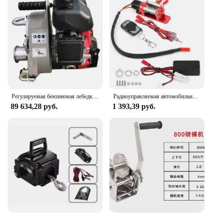
Регулируемая бензиновая лебедка, портативный бензиновый двигатель, управляемый проволочным тросом
Радиоуправляемая автомобильная лебедка 1/10 Масштаб RC Модель автомобиля Гусеничный автомобильный аксессуар Металлическая лебедка с пультом дистанционного управления RC Аксессуар RC Гусеничная лебедка
89 634,28 руб.
1 393,39 руб.