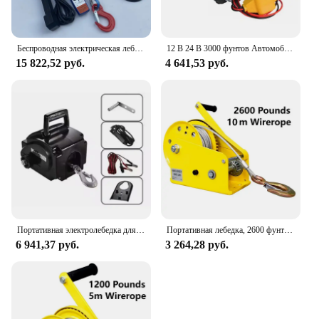
Беспроводная электрическая лебедка для морского использования, для внедорожников, портативная лодка, самодвижущееся Туристическое оборудование, спасательная Лебедка 12 В, 5000 фунтов
12 В 24 В 3000 фунтов Автомобильная электрическая лебедка Электронная автомобильная лебедка Внедорожная лебедка Электромагнитный тормоз для тяги автомобиля
15 822,52 руб.
4 641,53 руб.
Портативная электролебедка для морской яхты, 12 В
Портативная лебедка, 2600 фунтов, 10 м, 3 м/мин
6 941,37 руб.
3 264,28 руб.