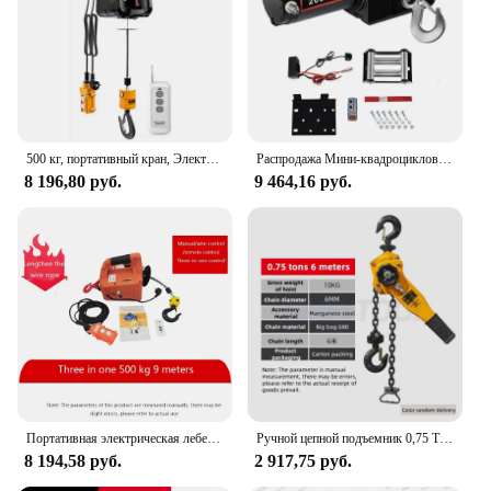
Typical Adaptive Scenario: Suitable for use in tight
spaces or where a traditional crane is impractical
Shape or Size or Weight or Quantity: Compact
dimensions with a manageable weight, allowing for
easy handling
Features:
500 кг, портативный кран, Электрический подъемник для автомобилей, улучшения дома, обработка груза, производство цеха, подъем
Распродажа Мини-квадроциклов 4x4 Treuil Electr 12 В 2000 фунтов Электрическая лебедка для крепления кран грузовика Загрузка UTV косилки на прицепах
|Wholesale|Vendors|
8 196,80 руб.
9 464,16 руб.
**Unmatched Reliability and Performance**
The Portable Winch is a testament to the fusion of
durability and functionality. Crafted from robust
high-strength steel, it is engineered to withstand the
rigors of demanding lifting tasks. The powder-
coated finish not only enhances the winch's
aesthetic appeal but also provides a layer of
protection against corrosion, ensuring longevity
and reliability. Its compact design makes it an ideal
choice for professionals and hobbyists alike, as it
can be easily transported and stored without taking
Портативная электрическая лебедка с нагрузкой 500 кг, ручная/дистанционное управление/Электрический подъемник с проводным управлением, 220 В/110 В, подъемный инструмент
Ручной цепной подъемник 0,75 T/1T/1,5 T/2T, крюк из марганцевой стали, портативный Тяговый подъемный инструмент, небольшая Лебедка для крана, натяжитель проводов Ручная таль, стальной крюк из марганцевой стали, ручной
up much space.
8 194,58 руб.
2 917,75 руб.
**Versatile and User-Friendly**