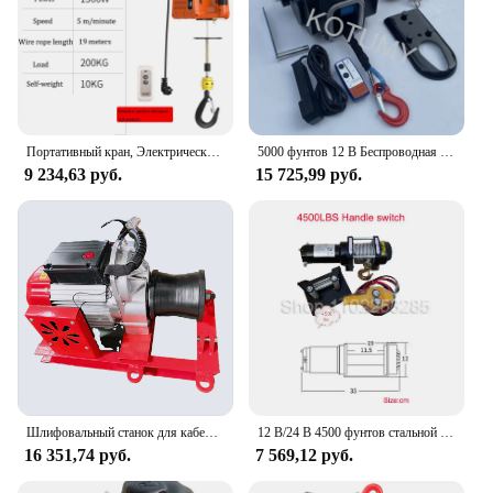
Портативный кран, Электрический подъемник с дистанционным управлением, подъемная лебедка с тросом, домашний декор, подъемная лебедка для крана
5000 фунтов 12 В Беспроводная лебедка электрическая морская портативная самоспасательная лебедка Подъемная Лебедка Портативная лебедка для автомобиля и лодки
9 234,63 руб.
15 725,99 руб.
Шлифовальный станок для кабеля, трактор, портативный тяговый и положительный небольшой электрический тяговый трос лебедки 220/380 В
12 В/24 В 4500 фунтов стальной трос электрическая лебедка для тяги портативная лебедка автомобиль прицеп грузовик внедорожный с беспроводным управлением
16 351,74 руб.
7 569,12 руб.