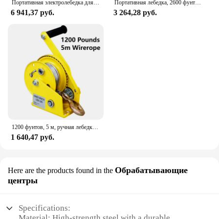
Портативная электролебедка для морской яхты, 12 В
Портативная лебедка, 2600 фунтов, 10 м, 3 м/мин
6 941,37 руб.
3 264,28 руб.
1200 фунтов, 5 м, ручная лебедка, двунаправленная самоблокирующаяся маленькая Портативная лебедка, ручная лебедка, лебедка, кран
1 640,47 руб.
Обрабатывающие
Here are the products found in the
центры
Specifications:
Material: High-strength steel with a durable