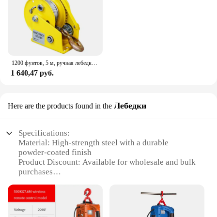
1200 фунтов, 5 м, ручная лебедка, двунаправленная самоблокирующаяся маленькая Портативная лебедка, ручная лебедка, лебедка, кран
1 640,47 руб.
Лебедки
Here are the products found in the
Specifications:
Material: High-strength steel with a durable
powder-coated finish
Product Discount: Available for wholesale and bulk
purchases
Type and Category: Portable Winch for outdoor and
industrial use
Design and Style: Ergonomic design with a compact
and lightweight structure