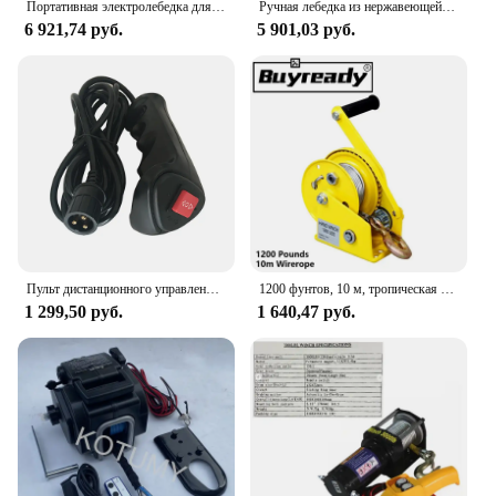
Портативная электролебедка для морской яхты, 12 В
Ручная лебедка из нержавеющей стали 2600 фунтов, ручная лебедка с приводом, двунаправленная самоблокирующаяся лебедка
6 921,74 руб.
5 901,03 руб.
Пульт дистанционного управления для автомобильной лебедки, электрический универсальный переключатель управления длиной 1,5 м с кабелем, замена модификации автомобиля
1200 фунтов, 10 м, тропическая лебедка с ручным управлением, ручная тяговая лебедка, кран, двунаправленная самоблокирующаяся маленькая портативная лебедка
1 299,50 руб.
1 640,47 руб.