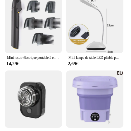
Mini rasoir électrique portable 5 en 1 pour homme, tondeuse à poils corporels, outil d'épilation multifonctionnel
Mini lampe de table LED pliable portable, batterie 62, protection des yeux, éclairage domestique, chambre, chevet, étude, lecture
14,29€
2,69€