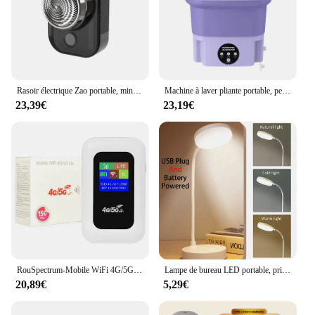
Rasoir électrique Zao portable, mini lumière, étanche, aste par USB, support, sec, indolore, visage, barbe, maison, voyage, nouveau, 2024
Machine à laver pliante portable, petit lave-linge de voyage, vêtements, chaussettes, sous-vêtements, livres, 8L, E27
23,39€
23,19€
RouSpectrum-Mobile WiFi 4G/5G, 150Mbps, Sans Fil, avseats Fente EpiCard, 2100mAh, Portable, Modem ATA Fi, Hotspot Poche
Lampe de bureau LED portable, prise USB, batterie 62, lampe de table, support 3 documents, gradation continue, protection des yeux, chambre, lampe de chevet
20,89€
5,29€