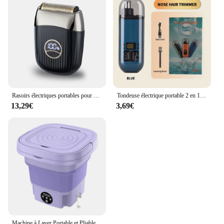
Rasoirs électriques portables pour hommes, rasoir à tête chauve, rasoir à tête fermée, feuille étanche, fournitures de barbier, tondeuse à barbe, cadeaux pour hommes
Tondeuse électrique portable 2 en 1 pour les oreilles et les cheveux en antarctique, 2024 professionnelle, indolore, pour les yeux, pour les hommes
13,29€
3,69€
Machine à Laver Portable et Pliable de 8l avec essorage, Sèche-linge existent de 220V avec Centrifugeuse pour Sous-vêtements et Chaussettes