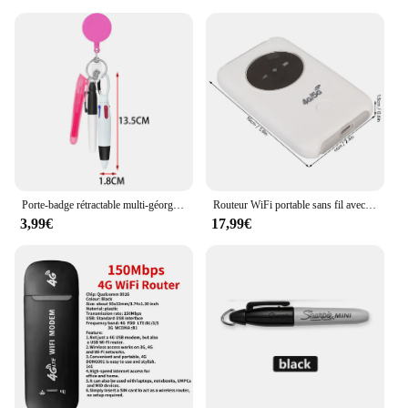
This 2-in-1 styling tool comes with both a brush and
a comb attachment, offering a complete styling kit
in one compact device. The brush attachment is
perfect for straightening, while the comb attachment
is ideal for creating loose waves or adding volume.
Whether you're straightening, curling, or adding
texture, this versatile tool has got you covered. The
included parts and accessories make it a
comprehensive set, ready for immediate use and
perfect for wholesale, vendor, or personal use.
Porte-badge rétractable multi-géorgien portable, stylo navette, stylo d'infirmière compact à pointe fine, pinces d'infirmière, cadeau de jour
Routeur WiFi portable sans fil avec port USB, Micro EpiCard, Modem 4G, 300Mbps, Débloqué, Intégré, 3200mAh
**Designed for the Modern Lifestyle**
3,99€
17,99€
The Portable Cordless Straightener Brush 2 in 1
Curling is not just a tool; it's a statement of modern
hair care. Its sleek design and compact size make it
an essential accessory for the on-the-go individual.
Whether you're a professional hairstylist looking
for a portable solution or a busy individual who
values convenience, this tool is the perfect addition
to your hair care arsenal. With its dual functionality
and advanced heating capabilities, it's the ultimate