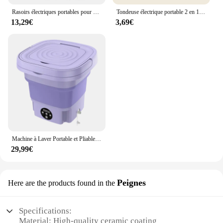
Rasoirs électriques portables pour hommes, rasoir à tête chauve, rasoir à tête fermée, feuille étanche, fournitures de barbier, tondeuse à barbe, cadeaux pour hommes
Tondeuse électrique portable 2 en 1 pour les oreilles et les cheveux en antarctique, 2024 professionnelle, indolore, pour les yeux, pour les hommes
13,29€
3,69€
Machine à Laver Portable et Pliable de 8l avec essorage, Sèche-linge existent de 220V avec Centrifugeuse pour Sous-vêtements et Chaussettes
29,99€
Peignes
Here are the products found in the
Specifications:
Material: High-quality ceramic coating