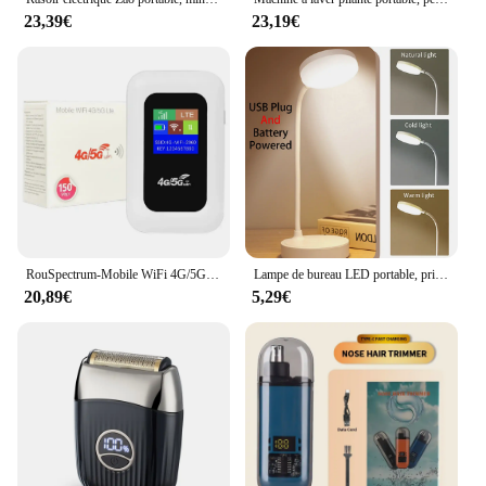
23,39€
23,19€
RouSpectrum-Mobile WiFi 4G/5G, 150Mbps, Sans Fil, avseats Fente EpiCard, 2100mAh, Portable, Modem ATA Fi, Hotspot Poche
Lampe de bureau LED portable, prise USB, batterie 62, lampe de table, support 3 documents, gradation continue, protection des yeux, chambre, lampe de chevet
20,89€
5,29€