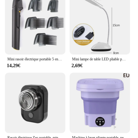
Mini rasoir électrique portable 5 en 1 pour homme, tondeuse à poils corporels, outil d'épilation multifonctionnel
Mini lampe de table LED pliable portable, batterie 62, protection des yeux, éclairage domestique, chambre, chevet, étude, lecture
14,29€
2,69€
Rasoir électrique Zao portable, mini lumière, étanche, aste par USB, support, sec, indolore, visage, barbe, maison, voyage, nouveau, 2024
Machine à laver pliante portable, petit lave-linge de voyage, vêtements, chaussettes, sous-vêtements, livres, 8L, E27