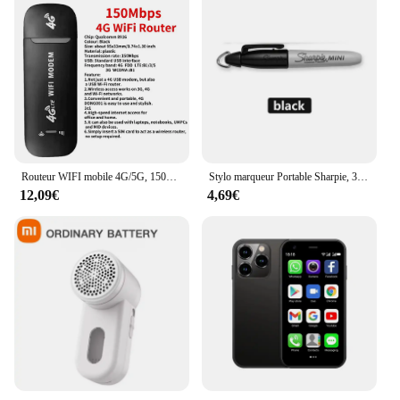
and occasions. Its lightweight design and easy-to-
use interface make it an ideal choice for both
beginners and seasoned stylists. Whether you're
looking to create a sleek, professional look for a
business meeting or add volume and texture to your
hair for a night out, this versatile tool has got you
covered. It's the perfect addition to any hair care set,
available for sale to both personal users and
professionals in the beauty industry.
Routeur WIFI mobile 4G/5G, 150Mbps, sans fil, avec fente pour carte SIM, modem portable de poche, pour voiture
Stylo marqueur Portable Sharpie, 3 couleurs, étanche, artisanat Permanent pour bois, plastique, métal, verre, peinture, écriture, fournitures d'art
12,09€
4,69€