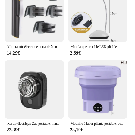
Mini rasoir électrique portable 5 en 1 pour homme, tondeuse à poils corporels, outil d'épilation multifonctionnel
Mini lampe de table LED pliable portable, batterie 62, protection des yeux, éclairage domestique, chambre, chevet, étude, lecture
14,29€
2,69€
Rasoir électrique Zao portable, mini lumière, étanche, aste par USB, support, sec, indolore, visage, barbe, maison, voyage, nouveau, 2024
Machine à laver pliante portable, petit lave-linge de voyage, vêtements, chaussettes, sous-vêtements, livres, 8L, E27
23,39€
23,19€