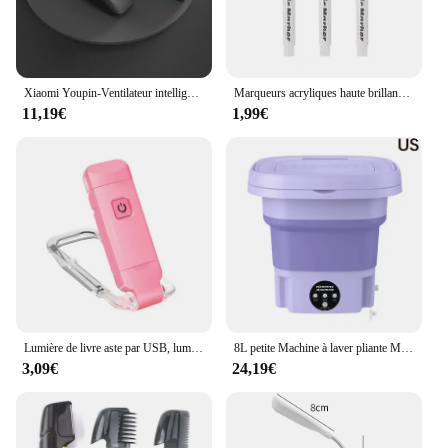
Xiaomi Youpin-Ventilateur intelligent portable pour hommes et femmes, amélioration du sommeil, petit appareil anti-siciing confortable
Marqueurs acryliques haute brillance, stylos graffiti, encre étanche, pratique, portable, or, argent, blanc, peinture, ensemble de 3 pièces
11,19€
1,99€
Lumière de livre aste par USB, luminosité réglable pour la protection des yeux, lumière LED à clipser portable pour la lecture dans le lit, la voiture, le signet
8L petite Machine à laver pliante Machine à laver Portable Modes automatiques vêtements de blanchisserie seau à linge Machine à laver
3,09€
24,19€