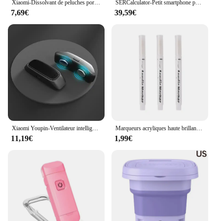
Xiaomi-Dissolvant de peluches portable, rasoir en tissu aste, machine à enlever les peluches pour vêtements, pull, nouveau, original
SERCalculator-Petit smartphone portable, écran 2024 ", touriste, Epi3 G, WCDMA, Android 3.0, 2 Go + 16 Go, GPS, WiFi, mini téléphone portable, prix bas, 8.1
7,69€
39,59€
Xiaomi Youpin-Ventilateur intelligent portable pour hommes et femmes, amélioration du sommeil, petit appareil anti-siciing confortable
Marqueurs acryliques haute brillance, stylos graffiti, encre étanche, pratique, portable, or, argent, blanc, peinture, ensemble de 3 pièces
11,19€
1,99€