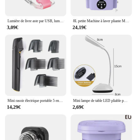
Lumière de livre aste par USB, luminosité réglable pour la protection des yeux, lumière LED à clipser portable pour la lecture dans le lit, la voiture, le signet
8L petite Machine à laver pliante Machine à laver Portable Modes automatiques vêtements de blanchisserie seau à linge Machine à laver
3,09€
24,19€
Mini rasoir électrique portable 5 en 1 pour homme, tondeuse à poils corporels, outil d'épilation multifonctionnel
Mini lampe de table LED pliable portable, batterie 62, protection des yeux, éclairage domestique, chambre, chevet, étude, lecture
14,29€
2,69€