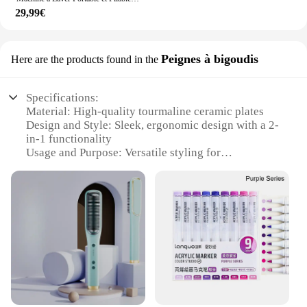
29,99€
Peignes à bigoudis
Here are the products found in the
Specifications:
Material: High-quality tourmaline ceramic plates
Design and Style: Sleek, ergonomic design with a 2-
in-1 functionality
Usage and Purpose: Versatile styling for
straightening and curling hair
Performance and Property: Fast heating and even
heat distribution
Parts and Accessories: Includes a detachable brush
for easy styling
Applicable People: Ideal for on-the-go individuals
seeking portable styling solutions
Features:
|Wholesale|Vendors|