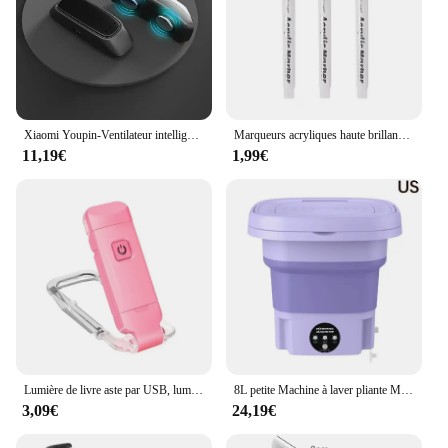
Xiaomi Youpin-Ventilateur intelligent portable pour hommes et femmes, amélioration du sommeil, petit appareil anti-siciing confortable
Marqueurs acryliques haute brillance, stylos graffiti, encre étanche, pratique, portable, or, argent, blanc, peinture, ensemble de 3 pièces
11,19€
1,99€
Lumière de livre aste par USB, luminosité réglable pour la protection des yeux, lumière LED à clipser portable pour la lecture dans le lit, la voiture, le signet
8L petite Machine à laver pliante Machine à laver Portable Modes automatiques vêtements de blanchisserie seau à linge Machine à laver
3,09€
24,19€