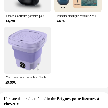
Rasoirs électriques portables pour hommes, rasoir à tête chauve, rasoir à tête fermée, feuille étanche, fournitures de barbier, tondeuse à barbe, cadeaux pour hommes
Tondeuse électrique portable 2 en 1 pour les oreilles et les cheveux en antarctique, 2024 professionnelle, indolore, pour les yeux, pour les hommes
13,29€
3,69€
Machine à Laver Portable et Pliable de 8l avec essorage, Sèche-linge existent de 220V avec Centrifugeuse pour Sous-vêtements et Chaussettes
29,99€
Peignes pour lisseurs à
Here are the products found in the
cheveux