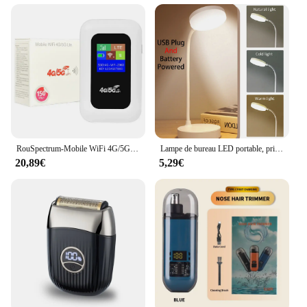
RouSpectrum-Mobile WiFi 4G/5G, 150Mbps, Sans Fil, avseats Fente EpiCard, 2100mAh, Portable, Modem ATA Fi, Hotspot Poche
Lampe de bureau LED portable, prise USB, batterie 62, lampe de table, support 3 documents, gradation continue, protection des yeux, chambre, lampe de chevet
20,89€
5,29€