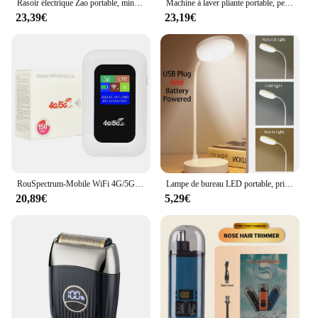
Rasoir électrique Zao portable, mini lumière, étanche, aste par USB, support, sec, indolore, visage, barbe, maison, voyage, nouveau, 2024
Machine à laver pliante portable, petit lave-linge de voyage, vêtements, chaussettes, sous-vêtements, livres, 8L, E27
23,39€
23,19€
RouSpectrum-Mobile WiFi 4G/5G, 150Mbps, Sans Fil, avseats Fente EpiCard, 2100mAh, Portable, Modem ATA Fi, Hotspot Poche
Lampe de bureau LED portable, prise USB, batterie 62, lampe de table, support 3 documents, gradation continue, protection des yeux, chambre, lampe de chevet
20,89€
5,29€