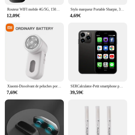
tool for creating salon-quality styles without the
Routeur WIFI mobile 4G/5G, 150Mbps, sans fil, avec fente pour carte SIM, modem portable de poche, pour voiture
Stylo marqueur Portable Sharpie, 3 couleurs, étanche, artisanat Permanent pour bois, plastique, métal, verre, peinture, écriture, fournitures d'art
salon hassle.
12,09€
4,69€
Xiaomi-Dissolvant de peluches portable, rasoir en tissu aste, machine à enlever les peluches pour vêtements, pull, nouveau, original
SERCalculator-Petit smartphone portable, écran 2024 ", touriste, Epi3 G, WCDMA, Android 3.0, 2 Go + 16 Go, GPS, WiFi, mini téléphone portable, prix bas, 8.1
7,69€
39,59€