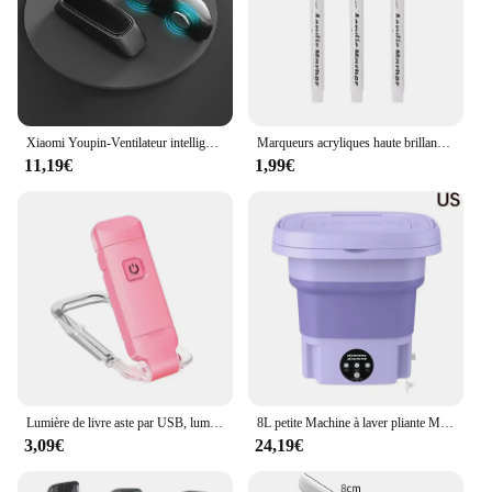
Xiaomi Youpin-Ventilateur intelligent portable pour hommes et femmes, amélioration du sommeil, petit appareil anti-siciing confortable
Marqueurs acryliques haute brillance, stylos graffiti, encre étanche, pratique, portable, or, argent, blanc, peinture, ensemble de 3 pièces
11,19€
1,99€
Lumière de livre aste par USB, luminosité réglable pour la protection des yeux, lumière LED à clipser portable pour la lecture dans le lit, la voiture, le signet
8L petite Machine à laver pliante Machine à laver Portable Modes automatiques vêtements de blanchisserie seau à linge Machine à laver
3,09€
24,19€