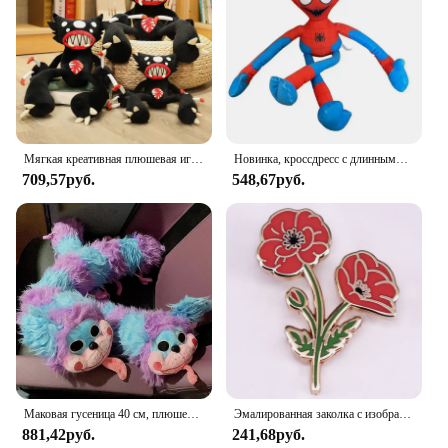
Мягкая креативная плюшевая игрушка «Паук», 30-50 см
Новинка, кроссдресс с длинными ногами, Мак, время игры, Человек-паук, плюшевая игрушка, окружающая игра, куклы, забавная кукла Ха-Джимми, кукла, детский подарок
709,57руб.
548,67руб.
Маковая гусеница 40 см, плюшевая игрушка, анимационная периферическая кукла, подарок, забавный подарок на день рождения для мальчиков и девочек
Эмалированная заколка с изображением цветка мака, значок с изображением растения, день памяти, ювелирные изделия, подарок
881,42руб.
241,68руб.