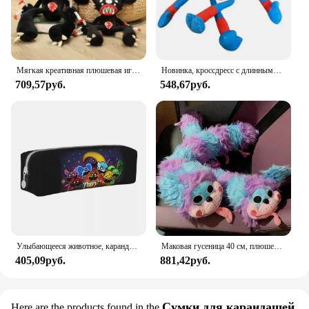
Мягкая креативная плюшевая игрушка «Паук», 30-50 см
Новинка, кроссдресс с длинными ногами, Мак, время игры, Человек-паук, плюшевая игрушка, окружающая игра, куклы, забавная кукла Ха-Джимми, кукла, детский подарок
709,57руб.
548,67руб.
Улыбающееся животное, карандаш, фантазия, манга, вместительный пенал для карандашей, для девочек и мальчиков, квадратные винтажные школьные пеналы с принтом
Маковая гусеница 40 см, плюшевая игрушка, анимационная периферическая кукла, подарок, забавный подарок на день рождения для мальчиков и девочек
405,09руб.
881,42руб.
Сумки для карандашей
Here are the products found in the