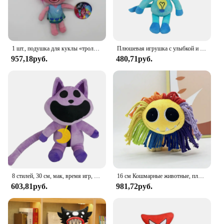
1 шт., подушка для куклы «тролли»
Плюшевая игрушка с улыбкой и животными, игра ужасов, кукла, ужасающий улыбающийся мак, мультяшная игра, мягкие мягкие игрушки, украшение комнаты, подарок для ребенка
957,18руб.
480,71руб.
8 стилей, 30 см, мак, время игр, милые плюшевые подушки, игрушки, кукла, плюшевая кукла, аниме, плюшевые детские игрушки, украшения для комнаты, подарки для детей
16 см Кошмарные животные, плюшевая цветная кукла-лев, улыбка, животные, игрушка, мягкая модель мака, украшение для игровой комнаты, рождественские подарки
603,81руб.
981,72руб.