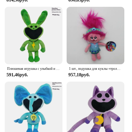
Плюшевая игрушка с улыбкой и животными, игра ужасов, кукла, ужасающий улыбающийся мак, мультяшная игра, мягкие мягкие игрушки, украшение комнаты, подарок для ребенка
1 шт., подушка для куклы «тролли»
591,46руб.
957,18руб.