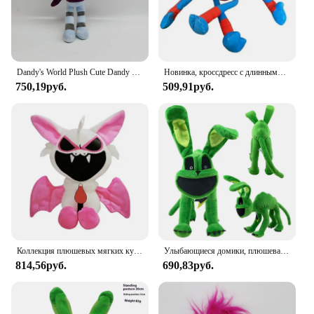
Dandy's World Plush Cute Dandy World Scrap Stuffed Horror Game Goob Pebble Poppys Boxten Plushie Soft Doll Kawaii Игрушка для декора комнаты
Новинка, кроссдресс с длинными ногами, маковая игра, время, Человек-паук, плюшевая игрушка, игра, окружающие куклы, смешная кукла ха Джимми, Детские Подарочные игрушки
750,19руб.
509,91руб.
Коллекция плюшевых мягких кукол «Кошмарные животные», игрушка с улыбкой, мягкая модель мака, украшение для игровой комнаты, Рождественский подарок, игрушка
Улыбающиеся домики, плюшевая игрушка для детей, спящий Кот, Мак, страшный, новый продукт, Лидер продаж, подарок на день рождения
814,56руб.
690,83руб.