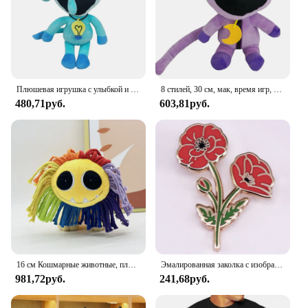
Плюшевая игрушка с улыбкой и животными, игра ужасов, кукла, ужасающий улыбающийся мак, мультяшная игра, мягкие мягкие игрушки, украшение комнаты, подарок для ребенка
8 стилей, 30 см, мак, время игр, милые плюшевые подушки, игрушки, кукла, плюшевая кукла, аниме, плюшевые детские игрушки, украшения для комнаты, подарки для детей
480,71руб.
603,81руб.
16 см Кошмарные животные, плюшевая цветная кукла-лев, улыбка, животные, игрушка, мягкая модель мака, украшение для игровой комнаты, рождественские подарки
Эмалированная заколка с изображением цветка мака, значок с изображением растения, день памяти, ювелирные изделия, подарок
981,72руб.
241,68руб.