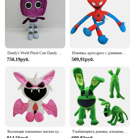
elegance to a dinner party or simply enjoy a
sparkling drink at home, Poppi Sparkling Seltzer is
the ultimate choice. Its light, fruity flavors and
effervescent bubbles make it an ideal mixer for
cocktails, adding a touch of sophistication to any
drink. With its appealing design and versatile usage,
Poppi Sparkling Seltzer is a must-have for any
occasion.
Dandy's World Plush Cute Dandy World Scrap Stuffed Horror Game Goob Pebble Poppys Boxten Plushie Soft Doll Kawaii Игрушка для декора комнаты
Новинка, кроссдресс с длинными ногами, маковая игра, время, Человек-паук, плюшевая игрушка, игра, окружающие куклы, смешная кукла ха Джимми, Детские Подарочные игрушки
750,19руб.
509,91руб.
Коллекция плюшевых мягких кукол «Кошмарные животные», игрушка с улыбкой, мягкая модель мака, украшение для игровой комнаты, Рождественский подарок, игрушка
Улыбающиеся домики, плюшевая игрушка для детей, спящий Кот, Мак, страшный, новый продукт, Лидер продаж, подарок на день рождения
814,56руб.
690,83руб.