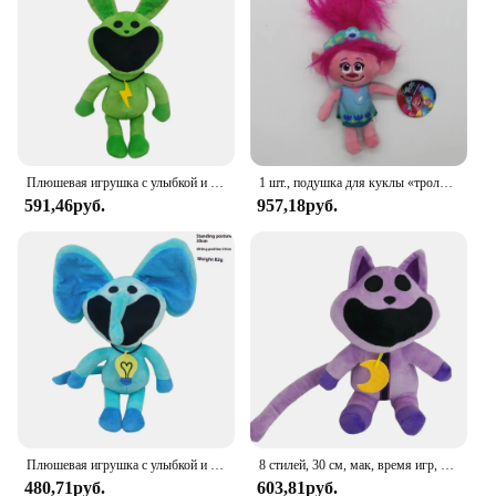
Плюшевая игрушка с улыбкой и животными, игра ужасов, кукла, ужасающий улыбающийся мак, мультяшная игра, мягкие мягкие игрушки, украшение комнаты, подарок для ребенка
1 шт., подушка для куклы «тролли»
591,46руб.
957,18руб.
Плюшевая игрушка с улыбкой и животными, игра ужасов, кукла, ужасающий улыбающийся мак, мультяшная игра, мягкие мягкие игрушки, украшение комнаты, подарок для ребенка
8 стилей, 30 см, мак, время игр, милые плюшевые подушки, игрушки, кукла, плюшевая кукла, аниме, плюшевые детские игрушки, украшения для комнаты, подарки для детей
480,71руб.
603,81руб.