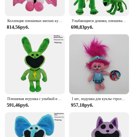
Коллекция плюшевых мягких кукол «Кошмарные животные», игрушка с улыбкой, мягкая модель мака, украшение для игровой комнаты, Рождественский подарок, игрушка
Улыбающиеся домики, плюшевая игрушка для детей, спящий Кот, Мак, страшный, новый продукт, Лидер продаж, подарок на день рождения
814,56руб.
690,83руб.
Плюшевая игрушка с улыбкой и животными, игра ужасов, кукла, ужасающий улыбающийся мак, мультяшная игра, мягкие мягкие игрушки, украшение комнаты, подарок для ребенка
1 шт., подушка для куклы «тролли»
591,46руб.
957,18руб.