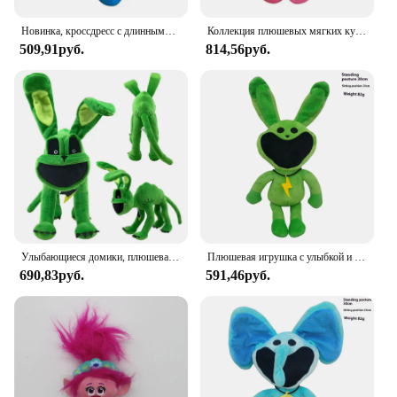
charm of these iconic movie-themed seltzers.
Новинка, кроссдресс с длинными ногами, маковая игра, время, Человек-паук, плюшевая игрушка, игра, окружающие куклы, смешная кукла ха Джимми, Детские Подарочные игрушки
Коллекция плюшевых мягких кукол «Кошмарные животные», игрушка с улыбкой, мягкая модель мака, украшение для игровой комнаты, Рождественский подарок, игрушка
509,91руб.
814,56руб.
Улыбающиеся домики, плюшевая игрушка для детей, спящий Кот, Мак, страшный, новый продукт, Лидер продаж, подарок на день рождения
Плюшевая игрушка с улыбкой и животными, игра ужасов, кукла, ужасающий улыбающийся мак, мультяшная игра, мягкие мягкие игрушки, украшение комнаты, подарок для ребенка
690,83руб.
591,46руб.