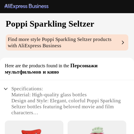
Poppi Sparkling Seltzer
Find more style
Poppi Sparkling Seltzer
products
with AliExpress Business
Персонажи
Here are the products found in the
мультфильмов и кино
Specifications:
Material: High-quality glass bottles
Design and Style: Elegant, colorful Poppi Sparkling
Seltzer bottles featuring beloved movie and film
characters
Usage and Purpose: Ideal for parties, gatherings, or
as a unique gift for movie enthusiasts
Performance and Property: Sparkling and