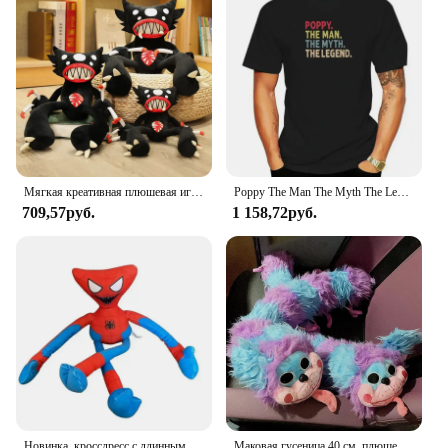
Мягкая креативная плюшевая игрушка «Паук», 30-50 см
Poppy The Man The Myth The Legend Забавная подарочная футболка для дедушки, хлопковые персонализированные топы, футболки, забавные мужские футболки, дизайн
709,57руб.
1 158,72руб.
Новинка, кроссдресс с длинными ногами, Мак, время игры, Человек-паук, плюшевая игрушка, окружающая игра, куклы, забавная кукла Ха-Джимми, кукла, детский подарок
Маковая гусеница 40 см, плюшевая игрушка, анимационная периферическая кукла, подарок, забавный подарок на день рождения для мальчиков и девочек