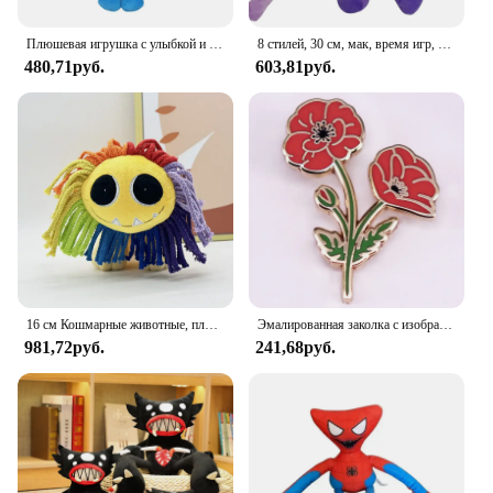
Плюшевая игрушка с улыбкой и животными, игра ужасов, кукла, ужасающий улыбающийся мак, мультяшная игра, мягкие мягкие игрушки, украшение комнаты, подарок для ребенка
8 стилей, 30 см, мак, время игр, милые плюшевые подушки, игрушки, кукла, плюшевая кукла, аниме, плюшевые детские игрушки, украшения для комнаты, подарки для детей
480,71руб.
603,81руб.
16 см Кошмарные животные, плюшевая цветная кукла-лев, улыбка, животные, игрушка, мягкая модель мака, украшение для игровой комнаты, рождественские подарки
Эмалированная заколка с изображением цветка мака, значок с изображением растения, день памяти, ювелирные изделия, подарок
981,72руб.
241,68руб.