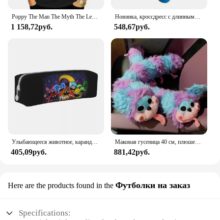
Poppy The Man The Myth The Legend Забавная подарочная футболка для дедушки, хлопковые персонализированные топы, футболки, забавные мужские футболки, дизайн
Новинка, кроссдресс с длинными ногами, Мак, время игры, Человек-паук, плюшевая игрушка, окружающая игра, куклы, забавная кукла Ха-Джимми, кукла, детский подарок
1 158,72руб.
548,67руб.
Улыбающееся животное, карандаш, фантазия, манга, вместительный пенал для карандашей, для девочек и мальчиков, квадратные винтажные школьные пеналы с принтом
Маковая гусеница 40 см, плюшевая игрушка, анимационная периферическая кукла, подарок, забавный подарок на день рождения для мальчиков и девочек
405,09руб.
881,42руб.
Футболки на заказ
Here are the products found in the
Specifications: