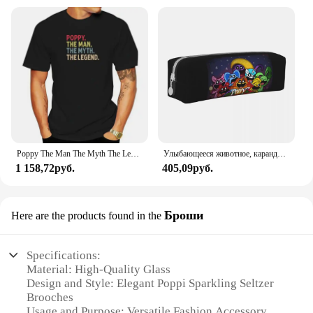
Poppy The Man The Myth The Legend Забавная подарочная футболка для дедушки, хлопковые персонализированные топы, футболки, забавные мужские футболки, дизайн
Улыбающееся животное, карандаш, фантазия, манга, вместительный пенал для карандашей, для девочек и мальчиков, квадратные винтажные школьные пеналы с принтом
1 158,72руб.
405,09руб.
Броши
Here are the products found in the
Specifications:
Material: High-Quality Glass
Design and Style: Elegant Poppi Sparkling Seltzer
Brooches
Usage and Purpose: Versatile Fashion Accessory