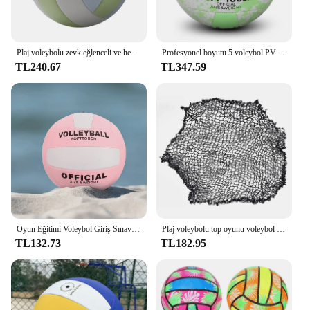
Plaj voleybolu zevk eğlenceli ve heyecan verici oyun su geçirmez ve kokusuz voleybol patlamaya dayanıklı mavi
Profesyonel boyutu 5 voleybol PVC aşınmaya dayanıklı su geçirmez makine-dikişli topu yüksek ribaund açık plaj oyunu voleybol
TL240.67
TL347.59
Oyun Eğitimi Voleybol Giriş Sınavı Uygulaması Kapalı Spor Plajı için Şişme
Plaj voleybolu top oyunu voleybol Net açık takım sporları çim Fitness ekipmanları voleybol Net Stand olmadan
TL132.73
TL182.95