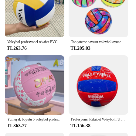
Voleybol profesyonel rekabet PVC voleybol boyutu 5 plaj açık kamp voleybol için iç mekan oyunu top eğitim topu
Top yüzme havuzu voleybol oyuncak plaj su şişme topları oyna çocuklar yaz oyuncaklar
TL263.76
TL205.03
Yumuşak boyutu 5 voleybol profesyonel eğitim maç oyun topu gençlik başlayanlar için kapalı uygulama topu açık plaj voleybolu
Profesyonel Rekabet Voleybol PU Voleybol Boyutu 2 Plaj Açık Kamp Voleybol Kapalı Oyun Topu Eğitim Topu
TL363.77
TL156.38