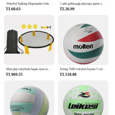
Voleybol Spiking Ekipmanları Solo Voleybol Uygulama Eğitmeni Yeni Başlayanlar ve Profesyoneller İçin Voleybol Vuruş Eğitmeni Atlama
1 adet gökkuşağı plaj topu şişme yaz plaj topu bahçe oyunu plaj oyuncak yüzmek gökkuşağı voleybol kauçuk çocuklar Net havuz B7O6
TL60.63
TL26.99
Mini plaj voleybolu başak oyun topları Set açık takım sporları çim açık spor için 3 topları ile Fitness ekipmanları Net
Erimiş 5500 voleybol boyutu 5 voleybol PU topu öğrenciler için yetişkin ve genç rekabet eğitim açık kapalı
TL969.55
TL518.88