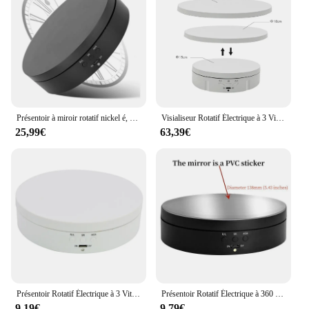
Présentoir à miroir rotatif nickel é, support rotatif coloré, alimentation USB, prise de vue rotative, trois vitesses
Visialiseur Rotatif Électrique à 3 Vitesses, Régulation Colorable à 360 °, Charge USB, Présentoir pour Prise de Vue Vidéo, Accessoire, Bijoux, Chaussures
25,99€
63,39€
Présentoir Rotatif Électrique à 3 Vitesses, Miroir Résistant à 360, Porte-Bijoux Coloré, Batterie pour Photographie, Vidéo, Accessoires de Prise de Vue
Présentoir Rotatif Électrique à 360 °, Table Rotative Silays euse, Support à Bijoux, USB, Batterie, Escalade Rotative à 62 °
9,19€
9,79€