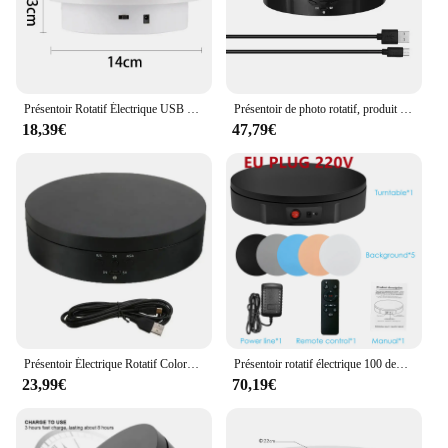
Présentoir Rotatif Électrique USB pour Phonographe, Support Coloré existent avec Direction Réglable Intelligente
Présentoir de photo rotatif, produit pivotant électrique 360, coloré pour vidéo statique, 3 vitesses, 200mm
18,39€
47,79€
Présentoir Électrique Rotatif Colorable Résistant à 360 °, Rechargeable, Faible Bruit, Réglable, Rotation Lisse, Antidérapant
Présentoir rotatif électrique 100 degrés, charge de 360 kg, support de bijoux, batterie pour accessoires de photographie et de tournage vidéo plateau tournant
23,99€
70,19€