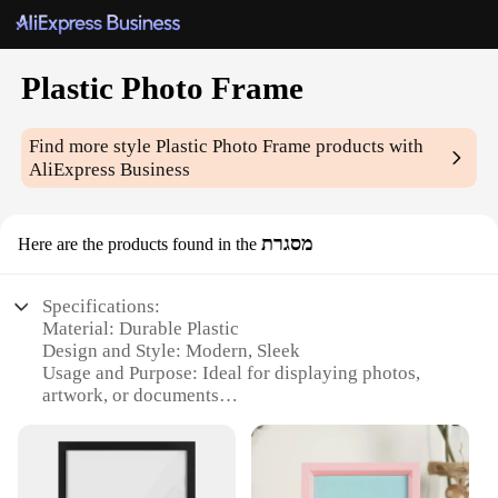
Plastic Photo Frame
Find more style
Plastic Photo Frame
products with
AliExpress Business
מסגרת
Here are the products found in the
Specifications:
Material: Durable Plastic
Design and Style: Modern, Sleek
Usage and Purpose: Ideal for displaying photos,
artwork, or documents
Shape or Size: Available in various sizes to fit
different display needs
Performance and Property: Lightweight and easy to
handle