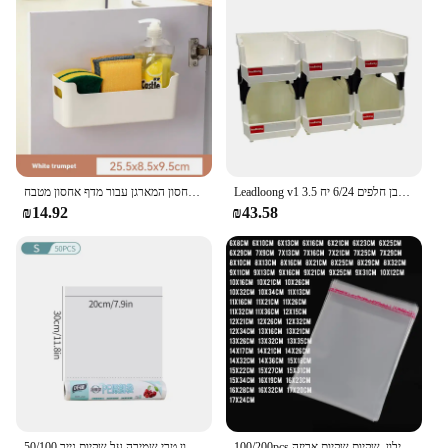
Leadloong v1 חלקי צבע לבן חלפים 6/24 יח 3.5x10.5x7.6 ס "מ/5x4*3 חלקי בורג תיבת חלקי בורג תיבת אביזר פלסטיק
ארון פלסטיק רב תכליתיים אחסון חבטה-קיר ללא רכוב לחסוך שטח שימוש אחסון המארגן עבור מדף אחסון מטבח
₪14.92
₪43.58
100/200pcs שקוף דבק עצמי שקיות אופס פלסטיק צלופן שקיות מתנות תיק, שקית, שקית ניילון, שקיות שקיות אריזה
50/100 יח 'שקיות פלסטיק כיתה מזון משמרים טריים שקיות אחסון שקיות פירות מזון שקית אחסון טרי שמירה על שקיות נייר