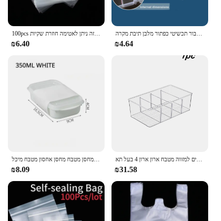
אחסון וארגון15 רשתות שקוף פלסטיק אחסון ארגונית תא מתכוונן מיכל תיבת עבור תכשיטי כפתור מלבן תיבת מקרה
100pcs מרובה גודל ברור דביק צ 'לו צלופן תיק עצמי איטום קטן פלסטיק שקיות ממתקי אריזה ניתן לאטימה חוזרת שקיות
₪6.40
₪4.64
אחסון מזון מארגן פחי פלסטיק צלולים למזווה מטבח ארון ארון 4 בעל תא
קופסת מזון מקורה בפלסטיק ומאחסן פירות, מחסן מטבח מחסן אחסון מטבח מיכל
₪8.09
₪31.58