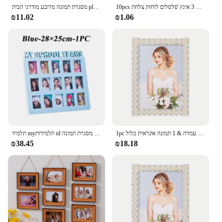
10pcs תמונה נייד מסגרות תמונה ספר מחזיק מעמד המתנה שחור/נקה 3 אינץ 'פלסלים לוחות צלחת
מסגרת תמונה מרובע מודרני הבית plexiglass תמונה תמונה מסגרת פלסטיק מסגרת תמונה פלסטיק מסגרת
₪11.02
₪1.06
1pc פנינים אבני חן אבני פלסטיק מסגרת עם עמדה & 1 תמונה אקראית כלול
תלמיד myתלמידות id תמונה ילדים כיתה שיא בכיתה קטנה בתיכון צילום פלסטיק מסגרת תמונה
₪38.45
₪18.18