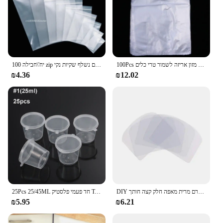
100Pcs סופרמרקט שקיות פלסטיק עם ידית שימושי פלסטיק אחסון שקוף קניות תיק רול מזון אריזה לשמור טרי כלים
100 יח'\חבילה zip נעילה קטנה שקית ניילון שקועה לשקית אחסון ואקום נשלף שקיות נקי ziplocks אחסון מזון שקיות ziplock שקיות אחסון zip שקיות
₪4.36
₪12.02
DIY פלסטיק עוגת מגרד רך יצק מוס קרם מרית מאפה חלק קצה חותך Cupcake אפייה לקשט מטבח כלים
25Pcs 25/45ML חד פעמי פלסטיק Takeaway כוס רוטב מכולות מזון תיבת עם צירים מכסים קטן צבעים פיגמנט מקרה
₪5.95
₪6.21