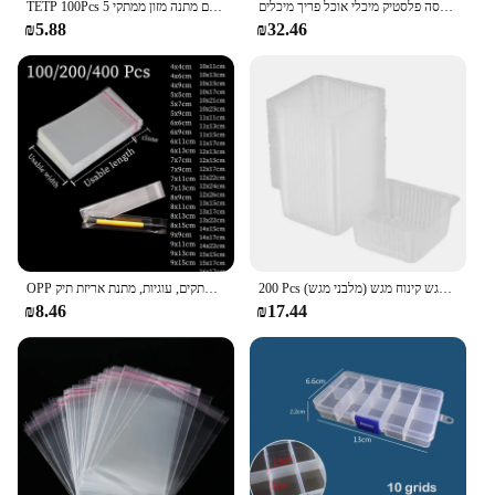
תיבת אחסון מקרר מלבנית אטומה עם מכסה פלסטיק מיכלי אוכל פריך מיכלים
TETP 100Pcs 5 חוטים ברור דבק עצמי תיק ניתן לאטימה חוזרת עמיד למים מתנה מזון ממתקי Pacakging OPP פלסטיק צלופן שקית אחסון
₪5.88
₪32.46
200 Pcs אריזה פנימי מגש פלסטיק שלפוחית מגש שקוף ירוק שעועית עוגת פנימי מגש קינוח מגש (מלבני מגש)
OPP עצמי איטום שקוף פלסטיק תיק, צלופן, דביק אריזה, תכשיטים, ממתקים, עוגיות, מתנת אריזת תיק
₪8.46
₪17.44