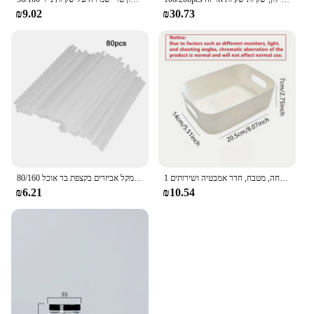
₪9.02
₪30.73
1 יח 'אחסון פלסטיק לבן, עם ידית-צעצוע רב תכליתי, משפחה, מטבח, חדר אמבטיה ושירותים
80/160 יח 'מטבח כלי מטבח 10/15 ס "מ חלול ליוליפופ מקל עוגת מקל אביזרים בקצפת בר אוכל
₪6.21
₪10.54