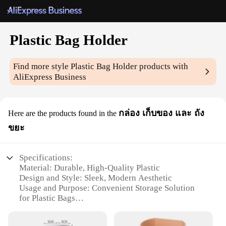
Plastic Bag Holder
Find more style
Plastic Bag Holder
products with
AliExpress Business
กล่อง เก็บของ และ ถัง
Here are the products found in the
ขยะ
Specifications:
Material: Durable, High-Quality Plastic
Design and Style: Sleek, Modern Aesthetic
Usage and Purpose: Convenient Storage Solution
for Plastic Bags
Performance and Property: Sturdy and Easy to
Clean