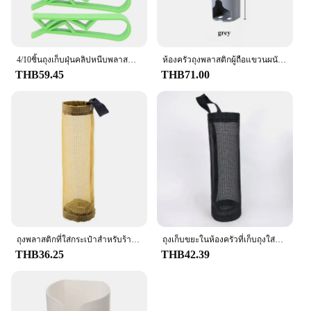
4/10ชิ้นถุงเก็บฝุ่นคลิปหนีบพลาสติกที่จับสำหรับห้องครัวสำนักงานบ้านขยะเครื่องมือตั้งแคมป์กลางแจ้ง
ห้องครัวถุงพลาสติกผู้ถือแขวนผนังถุงขยะกล่องเก็บถังขยะห้องน้ําถังDispenserเครื่องมือห้องครัว
THB59.45
THB71.00
ถุงพลาสติกที่ใส่กระเป๋าสำหรับร้านขายของชำ24รูปแบบกระเป๋าเก็บของถุงใส่ขยะอุปกรณ์เครื่องครัวทุกวัน
ถุงเก็บขยะในห้องครัวที่เก็บถุงใส่ขยะ3/1ชิ้นถุงเก็บขยะแบบแขวนสำหรับจัดระเบียบที่ใส่ถุงพลาสติก
THB36.25
THB42.39