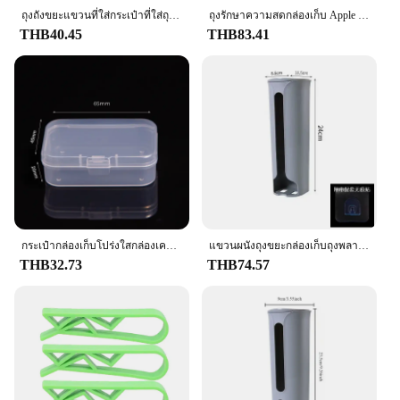
ถุงถังขยะแขวนที่ใส่กระเป๋าที่ใส่ถุงพลาสติกติดผนังสำหรับร้านขายของชำจัดระเบียบขยะในห้องครัว
ถุงรักษาความสดกล่องเก็บ Apple รูปร่างพลาสติกติดผนัง No-Punch พลาสติก Organizer พร้อมฝาปิดอุปกรณ์ห้องอาบน้ำห้องครัว
THB40.45
THB83.41
กระเป๋ากล่องเก็บโปร่งใสกล่องเครื่องประดับกล่องพลาสติกกล่องลึกลับกระเป๋าตุ๊กตาน่ารักจัดระเบียบพร้อมพวงกุญแจกันฝุ่น
แขวนผนังถุงขยะกล่องเก็บถุงพลาสติกผู้ถือห้องน้ําถังขยะกระเป๋าอุปกรณ์ครัว 24 ซม
THB32.73
THB74.57