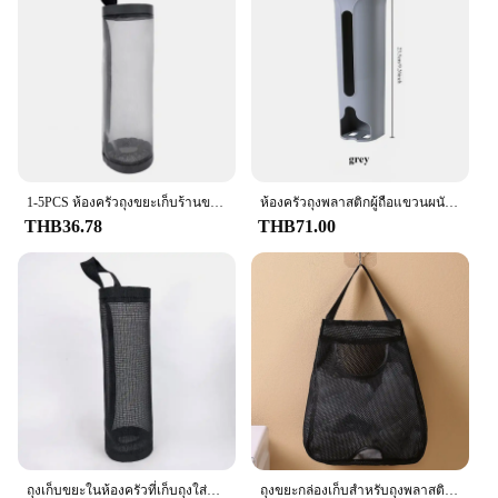
offices, and retail stores
Shape or Size: Compact and space-saving, suitable
for various settings
Performance and Property: Sturdy and easy to clean
Features:
|Wholesale|Vendors|
**Efficient Storage Solution**
The Plastic Bag Holder is an indispensable
1-5PCS ห้องครัวถุงขยะเก็บร้านขายของชํากระเป๋าผู้ถือ Wall Mount ถุงพลาสติกผู้ถือ Dispenser แขวนขยะ Organizer
ห้องครัวถุงพลาสติกผู้ถือแขวนผนังถุงขยะกล่องเก็บถังขยะห้องน้ําถังDispenserเครื่องมือห้องครัว
accessory for anyone looking to declutter their
THB36.78
THB71.00
living or working space. Its design is not only
aesthetically pleasing but also functional, providing
a convenient way to store and organize plastic bags.
The holder's compact size ensures that it fits easily
into any corner, making it an ideal addition to small
spaces. Its sturdy construction guarantees that it can
withstand the weight of multiple bags, making it a
reliable choice for both home and commercial use.
**Versatile and Practical**
Whether you're a homeowner looking to reduce
clutter or a retailer seeking an efficient way to
ถุงเก็บขยะในห้องครัวที่เก็บถุงใส่ขยะ3/1ชิ้นถุงเก็บขยะแบบแขวนสำหรับจัดระเบียบที่ใส่ถุงพลาสติก
ถุงขยะกล่องเก็บสําหรับถุงพลาสติกถุงแขวนผนังล้างทําความสะอาดได้ถุงเก็บถุงพลาสติกผู้ถือDispenserเครื่องมือห้องครัว