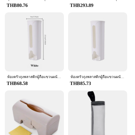
surroundings. Whether you're a vendor looking to
THB80.76
THB293.89
stock up on supplies or an individual seeking a
practical storage solution, this holder is versatile
enough to cater to all your needs. Its lightweight
nature allows for easy transportation, making it a
perfect addition to any vendor's inventory or a
thoughtful gift for friends and family.
**Adaptable and Convenient**
The Plastic Bag Holder is designed with
convenience in mind. Its sleek design allows for
easy access to your plastic bags, making it an
indispensable tool for anyone looking to reduce
ห้องครัวถุงพลาสติกผู้ถือแขวนผนังถุงขยะกล่องเก็บถังขยะห้องน้ําถังDispenserอุปกรณ์ครัว
ห้องครัวถุงพลาสติกผู้ถือแขวนผนังถุงขยะกล่องเก็บถังขยะห้องน้ําถังDispenserอุปกรณ์ครัว
waste and maintain an organized environment. Its
THB68.58
THB85.73
capacity to hold a significant number of bags means
you can store a variety of sizes, from small grocery
bags to larger trash bags. This holder is not just a
storage solution; it's a commitment to sustainability
and organization.