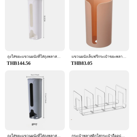
Shape or Size: Compact and Space-Efficient
Quantity: Available in Sets for Bulk Purchases
Features:
|Wholesale|Vendors|
**Efficient Storage Solution**
The Plastic Bag Holder is a practical and stylish
addition to any home or office space. Designed to
keep your plastic bags organized and easily
ถุงใส่ขยะแขวนผนังที่ใส่ถุงพลาสติกสำหรับห้องครัวกล่องเก็บของห้องน้ำถุงขยะที่ใส่ของในห้องครัวอุปกรณ์เสริมสำหรับห้องครัว
แขวนผนังเล็บฟรีกระเป๋าขยะพลาสติกผู้ถือติดตั้งถังขยะกล่องเก็บกระเป๋าผ้าฝ้าย Pad คอนเทนเนอร์สำหรับ Home Kitchen ห้องน้ำ
accessible, this holder is the perfect solution for
THB144.56
THB83.05
decluttering and maintaining a tidy environment. Its
compact size ensures that it fits seamlessly into any
corner, making it an ideal choice for those with
limited space. The holder's durable construction is
crafted from high-quality plastic, ensuring that it
can withstand the daily wear and tear of frequent
use.
**Versatile and Space-Saving**
This holder is not just a storage solution; it's a
statement piece. Its modern design complements
any decor, adding a touch of elegance to your
ถุงใส่ขยะแขวนผนังที่ใส่ถุงพลาสติกสำหรับห้องครัวกล่องเก็บของห้องน้ำถุงขยะที่ใส่ของในห้องครัวอุปกรณ์เสริมสำหรับห้องครัว
กระเป๋าพลาสติกใสกระเป๋าถืออุปกรณ์จัดระเบียบ4ส่วนกระเป๋าชั้นวางในตู้เสื้อผ้าช่องแบ่งกระเป๋าถือที่ใส่ออแกไนเซอร์จัดเก็บกระเป๋าถือชั้นวาง