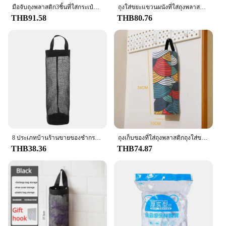
มือจับถุงพลาสติก3ชิ้นที่ใส่กระเป๋าซื้อของชำด้ามจับแบบพกพากันลื่นตามหลักสรีรศาสตร์ไม่ต้องใช้ไฟฟ้า
ถุงใส่ขยะแขวนผนังที่ใส่ถุงพลาสติกสำหรับห้องครัวกล่องเก็บของห้องน้ำถุงขยะที่ใส่ของในห้องครัวอุปกรณ์เสริมสำหรับห้องครัว
THB91.58
THB80.76
8 ประเภทบ้านร้านขายของชํากระเป๋าผู้ถือ Wall Mount ถุงพลาสติกผู้ถือตู้แขวนถังขยะถุงขยะห้องครัวขยะ Organizer
ถุงเก็บของที่ใส่ถุงพลาสติกถุงใส่ขยะแบบแขวนถุงเก็บของเศษขยะแบบดึงติดผนังสีประกบกันติดผนัง1ชิ้น
THB38.36
THB74.87