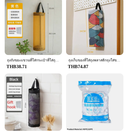
ถุงถังขยะแขวนที่ใส่กระเป๋าที่ใส่ถุงพลาสติกติดผนังสำหรับร้านขายของชำในบ้านจัดระเบียบขยะในห้องครัว
ถุงเก็บของที่ใส่ถุงพลาสติกถุงใส่ขยะแบบแขวนถุงเก็บของเศษขยะแบบดึงติดผนังสีประกบกันติดผนัง1ชิ้น
THB38.71
THB74.87