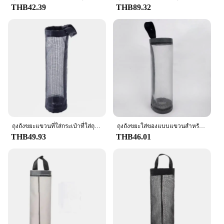
manage your plastic bag inventory, this holder is
THB42.39
THB89.32
versatile enough to meet your needs. Its sleek
design makes it a stylish addition to any room,
while its practicality ensures that it serves its
purpose without taking up too much space. The
holder's ability to hold a variety of plastic bags
makes it a valuable asset for anyone who values
organization and tidiness.
**Eco-Friendly and Easy Maintenance**
This Plastic Bag Holder is not only a practical
solution for storage but also an eco-friendly one. By
keeping plastic bags organized and easily
ถุงถังขยะแขวนที่ใส่กระเป๋าที่ใส่ถุงพลาสติกติดผนังสำหรับร้านขายของชำจัดระเบียบขยะในห้องครัว
ถุงถังขยะใส่ของแบบแขวนสำหรับเก็บของในห้องครัว1/3ชิ้นที่วางที่ใส่ถุงพลาสติกติดผนัง
accessible, it reduces the likelihood of them being
THB49.93
THB46.01
misplaced or ending up in landfills. Its durable
plastic construction ensures that it can withstand
regular use, while its ease of cleaning makes
maintenance a breeze. The holder's lightweight
nature makes it easy to move and reposition,
allowing you to adapt it to your changing storage
needs.