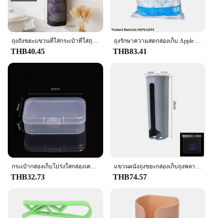
ถุงถังขยะแขวนที่ใส่กระเป๋าที่ใส่ถุงพลาสติกติดผนังสำหรับร้านขายของชำจัดระเบียบขยะในห้องครัว
ถุงรักษาความสดกล่องเก็บ Apple รูปร่างพลาสติกติดผนัง No-Punch พลาสติก Organizer พร้อมฝาปิดอุปกรณ์ห้องอาบน้ำห้องครัว
THB40.45
THB83.41
กระเป๋ากล่องเก็บโปร่งใสกล่องเครื่องประดับกล่องพลาสติกกล่องลึกลับกระเป๋าตุ๊กตาน่ารักจัดระเบียบพร้อมพวงกุญแจกันฝุ่น
แขวนผนังถุงขยะกล่องเก็บถุงพลาสติกผู้ถือห้องน้ําถังขยะกระเป๋าอุปกรณ์ครัว 24 ซม
THB32.73
THB74.57