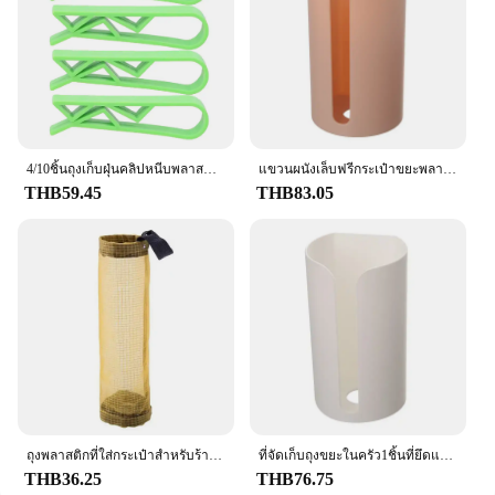
4/10ชิ้นถุงเก็บฝุ่นคลิปหนีบพลาสติกที่จับสำหรับห้องครัวสำนักงานบ้านขยะเครื่องมือตั้งแคมป์กลางแจ้ง
แขวนผนังเล็บฟรีกระเป๋าขยะพลาสติกผู้ถือติดตั้งถังขยะกล่องเก็บกระเป๋าผ้าฝ้าย Pad คอนเทนเนอร์สำหรับ Home Kitchen ห้องน้ำ
THB59.45
THB83.05
ถุงพลาสติกที่ใส่กระเป๋าสำหรับร้านขายของชำ24รูปแบบกระเป๋าเก็บของถุงใส่ขยะอุปกรณ์เครื่องครัวทุกวัน
ที่จัดเก็บถุงขยะในครัว1ชิ้นที่ยึดแบบไม่ต้องเจาะรูติดผนังอุปกรณ์ห้องน้ำที่ใส่ถุงพลาสติกห้องครัว
THB36.25
THB76.75