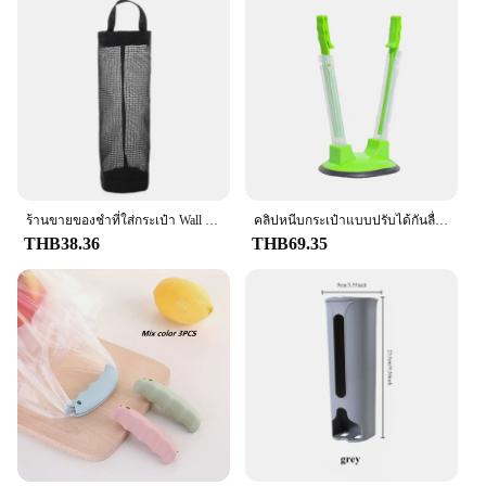
ร้านขายของชำที่ใส่กระเป๋า Wall Mount ที่ใส่ถุงพลาสติกที่ใส่กระเป๋า Dispenser แขวนเก็บถุงถังขยะห้องครัว Organizer ขยะ
คลิปหนีบกระเป๋าแบบปรับได้กันลื่นที่ยึดชั้นวางของทรงถุงไม่มีที่จับกระเป๋าเก็บของมีตัวหนีบถุงพลาสติกผู้ถือเก็บอาหารในครัว
THB38.36
THB69.35