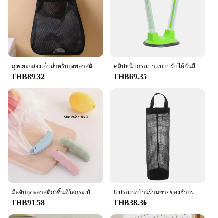
ถุงขยะกล่องเก็บสําหรับถุงพลาสติกถุงแขวนผนังล้างทําความสะอาดได้ถุงเก็บถุงพลาสติกผู้ถือDispenserเครื่องมือห้องครัว
คลิปหนีบกระเป๋าแบบปรับได้กันลื่นที่ยึดชั้นวางของทรงถุงไม่มีที่จับกระเป๋าเก็บของมีตัวหนีบถุงพลาสติกผู้ถือเก็บอาหารในครัว
THB89.32
THB69.35
มือจับถุงพลาสติก3ชิ้นที่ใส่กระเป๋าซื้อของชำด้ามจับแบบพกพากันลื่นตามหลักสรีรศาสตร์ไม่ต้องใช้ไฟฟ้า
8 ประเภทบ้านร้านขายของชํากระเป๋าผู้ถือ Wall Mount ถุงพลาสติกผู้ถือตู้แขวนถังขยะถุงขยะห้องครัวขยะ Organizer
THB91.58
THB38.36