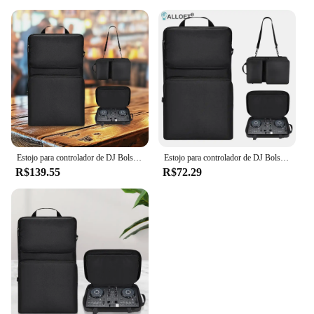
Estojo para controlador de DJ Bolsa de transporte para viagem para Pioneer DDJ-200/DDJ-WeGO4 para Hercules Inpulse 200/200 MK2 para AlphaTheta DDJ-FLX2
Estojo para controlador de DJ Bolsa de transporte para viagem para Pioneer DDJ-200/DDJ-WeGO4 para Hercules Inpulse 200/200 MK2 para AlphaTheta DDJ-FLX2
R$139.55
R$72.29