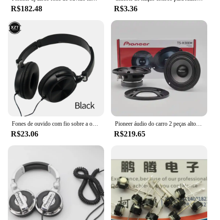
R$182.48
R$3.36
Fones de ouvido com fio sobre a orelha, som hd, baixo, som hifi, música, estéreo, flexível, ajustável, para pc, telefone
Pioneer áudio do carro 2 peças alto-falante mezzo de 3,5 polegadas 75W motor principal do carro original empurrar diretamente base do painel de áudio hi-fi
R$23.06
R$219.65