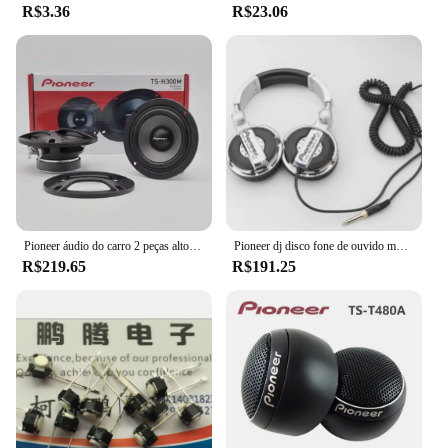
R$3.36
R$23.06
Pioneer áudio do carro 2 peças alto-falante mezzo de 3,5 polegadas 75W motor principal do carro original empurrar diretamente base do painel de áudio hi-fi
Pioneer dj disco fone de ouvido música fones de ouvido ajuste monitor fones de ouvido do telefone móvel computador presente personalizado
R$219.65
R$191.25