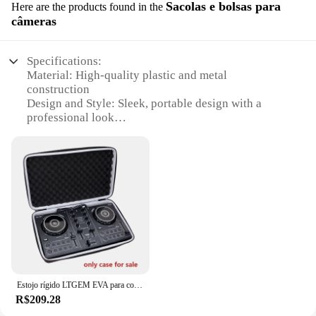
Sacolas e bolsas para
Here are the products found in the
câmeras
Specifications:
Material: High-quality plastic and metal
construction
Design and Style: Sleek, portable design with a
professional look
Usage and Purpose: Ideal for DJs and music
enthusiasts
Performance and Property: Compatible with WeDJ
and Rekordbox
Parts and Accessories: Includes all necessary cables
and accessories
Typical Adaptive Scenario: Suitable for various DJ
setups, from small clubs to large events
Features:
|Pioneer Ddj 200 Smart Dj Controller Para Wedj E
Estojo rígido LTGEM EVA para controlador de DJ inteligente Pioneer DJ (DDJ-200) apenas bolsa de armazenamento (apenas estojo)
Rekordbox|Wholesale|
R$209.28
**Advanced Control and Compatibility**