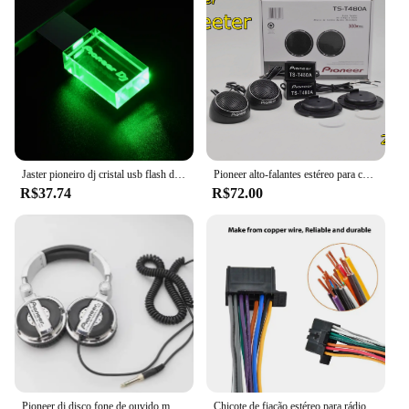
Jaster pioneiro dj cristal usb flash drive 128gb de alta velocidade memória vara 64gb tampa prata pendrive 32gb capacidade real u disco 16gb
Pioneer alto-falantes estéreo para carro, música, cúpula macia, tweeters de carro balanceados, 300w, áudio de carro, filme de seda, caixas de alto-falante, modificação de alto tom
R$37.74
R$72.00
Pioneer dj disco fone de ouvido música fones de ouvido ajuste monitor fones de ouvido do telefone móvel computador personalizado presente natal
Chicote de fiação estéreo para rádio de carro de 16 pinos para modelo Pioneer DEH 2010-Up para DEH-1500 DEH-5 DEH-P25 DEH-P350 DEH-P5500MP DEH-P3