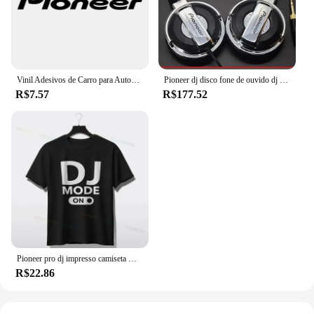
Vinil Adesivos de Carro para Automóveis e Motos, Decalque de Prata, Preto e Prata, Acessórios Do Carro, Decoração
Pioneer dj disco fone de ouvido dj música fones dj tuning fones monitor telefone móvel computador personalizado
R$7.57
R$177.52
Pioneer pro dj impresso camiseta masculina streetwear manga curta o pescoço harajuku hardstyle música tshirt perfeito para todas as estações
R$22.86