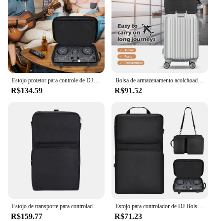
Estojo protetor para controle de DJ, bolsa de armazenamento portátil, estojo de transporte para Pioneer DDJ-200/DDJ-WeGO4 para Hercules Inpulse 200/200 MK2
Bolsa de armazenamento acolchoada para controle de DJ EVA, resistente a arranhões, toca-discos, capa protetora para Numark Party Mix II/Pioneer DJ DDJ-200
R$134.59
R$91.52
Estojo de transporte para controlador de DJ portátil, bolsa de armazenamento resistente a arranhões para Pioneer DDJ 400 DDJ FLX4 Roland DJ 202 e mais
Estojo para controlador de DJ Bolsa de transporte para viagem para Pioneer DDJ-200/DDJ-WeGO4 para Hercules Inpulse 200/200 MK2 para AlphaTheta DDJ-FLX2
R$159.77
R$71.23