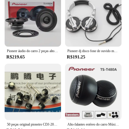
Pioneer áudio do carro 2 peças alto-falante mezzo de 3,5 polegadas 75W motor principal do carro original empurrar diretamente base do painel de áudio hi-fi
Pioneer dj disco fone de ouvido música fones de ouvido ajuste monitor fones de ouvido do telefone móvel computador presente personalizado
R$219.65
R$191.25
50 peças original pioneiro CDJ-2000 900 850 350 400 botão de jogo do jogador de disco evq11l04m 6*6*4.3mm interruptor dsg1117
Alto-falantes estéreo do carro Música Carro Tweeters 300W Car Audio Silk Film Speaker Boxes High-Pitched Modifier Tweeters