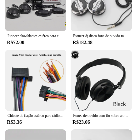
Pioneer alto-falantes estéreo para carro, música, cúpula macia, tweeters de carro balanceados, 300w, áudio de carro, filme de seda, caixas de alto-falante, modificação de alto tom
Pioneer dj disco fone de ouvido música fones de ouvido ajuste monitor fones de ouvido do telefone móvel computador personalizado presente natal
R$72.00
R$182.48
Chicote de fiação estéreo para rádio de carro de 16 pinos para modelo Pioneer DEH 2010-Up para DEH-1500 DEH-5 DEH-P25 DEH-P350 DEH-P5500MP DEH-P3
Fones de ouvido com fio sobre a orelha, som hd, baixo, som hifi, música, estéreo, flexível, ajustável, para pc, telefone
R$3.36
R$23.06