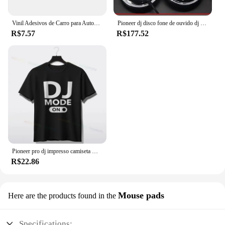
Vinil Adesivos de Carro para Automóveis e Motos, Decalque de Prata, Preto e Prata, Acessórios Do Carro, Decoração
Pioneer dj disco fone de ouvido dj música fones dj tuning fones monitor telefone móvel computador personalizado
R$7.57
R$177.52
Pioneer pro dj impresso camiseta masculina streetwear manga curta o pescoço harajuku hardstyle música tshirt perfeito para todas as estações
R$22.86
Mouse pads
Here are the products found in the
Specifications: