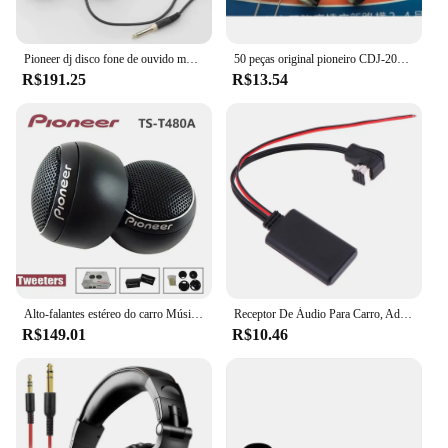
Pioneer dj disco fone de ouvido música fones de ouvido ajuste monitor fones de ouvido do telefone móvel computador presente personalizado
50 peças original pioneiro CDJ-2000 900 850 350 400 botão de jogo do jogador de disco evq11l04m 6*6*4.3mm interruptor dsg1117
R$191.25
R$13.54
Alto-falantes estéreo do carro Música Carro Tweeters 300W Car Audio Silk Film Speaker Boxes High-Pitched Modifier Tweeters
Receptor De Áudio Para Carro, Adaptador Compatível Com Bluetooth, Receptor AUX, Pioneer IP-BUS, 11Pin, 2022
R$149.01
R$10.46