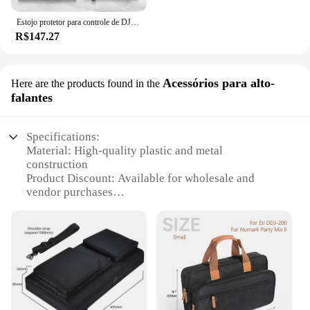
Estojo protetor para controle de DJ, bolsa de transporte para viagem de DJ para Pioneer DDJ-200/DDJ-WeGO4 para Hercules Inpulse 200/200 MK2
R$147.27
Acessórios para alto-
Here are the products found in the
falantes
Specifications:
Material: High-quality plastic and metal
construction
Product Discount: Available for wholesale and
vendor purchases
Type and Category: Pioneer DDJ 200 Smart DJ
Controller
Design and Style: Sleek, portable design with
intuitive controls
Usage and Purpose: Ideal for WeDJ and Rekordbox
software integration
Performance and Property: Robust performance
with responsive controls