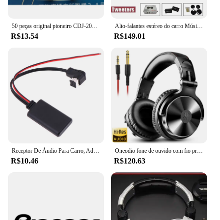
50 peças original pioneiro CDJ-2000 900 850 350 400 botão de jogo do jogador de disco evq11l04m 6*6*4.3mm interruptor dsg1117
Alto-falantes estéreo do carro Música Carro Tweeters 300W Car Audio Silk Film Speaker Boxes High-Pitched Modifier Tweeters
R$13.54
R$149.01
Receptor De Áudio Para Carro, Adaptador Compatível Com Bluetooth, Receptor AUX, Pioneer IP-BUS, 11Pin, 2022
Oneodio fone de ouvido com fio profissional estúdio pro dj fones de ouvido com microfone cabo de serviço duplo monitor de alta fidelidade fone de ouvido de música para telefone pc
R$10.46
R$120.63