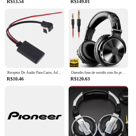
R$13.54
R$149.01
Receptor De Áudio Para Carro, Adaptador Compatível Com Bluetooth, Receptor AUX, Pioneer IP-BUS, 11Pin, 2022
Oneodio fone de ouvido com fio profissional estúdio pro dj fones de ouvido com microfone cabo de serviço duplo monitor de alta fidelidade fone de ouvido de música para telefone pc
R$10.46
R$120.63