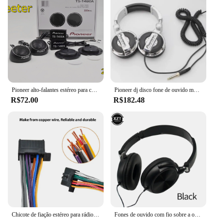
Pioneer alto-falantes estéreo para carro, música, cúpula macia, tweeters de carro balanceados, 300w, áudio de carro, filme de seda, caixas de alto-falante, modificação de alto tom
Pioneer dj disco fone de ouvido música fones de ouvido ajuste monitor fones de ouvido do telefone móvel computador personalizado presente natal
R$72.00
R$182.48
Chicote de fiação estéreo para rádio de carro de 16 pinos para modelo Pioneer DEH 2010-Up para DEH-1500 DEH-5 DEH-P25 DEH-P350 DEH-P5500MP DEH-P3
Fones de ouvido com fio sobre a orelha, som hd, baixo, som hifi, música, estéreo, flexível, ajustável, para pc, telefone