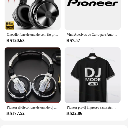
Oneodio fone de ouvido com fio profissional estúdio pro dj fones de ouvido com microfone cabo de serviço duplo monitor de alta fidelidade fone de ouvido de música para telefone pc
Vinil Adesivos de Carro para Automóveis e Motos, Decalque de Prata, Preto e Prata, Acessórios Do Carro, Decoração
R$120.63
R$7.57
Pioneer dj disco fone de ouvido dj música fones dj tuning fones monitor telefone móvel computador personalizado
Pioneer pro dj impresso camiseta masculina streetwear manga curta o pescoço harajuku hardstyle música tshirt perfeito para todas as estações
R$177.52
R$22.86