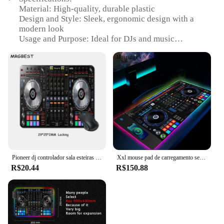
Material: High-quality, durable plastic
Design and Style: Sleek, ergonomic design with a
modern look
Usage and Purpose: Ideal for DJs and music
enthusiasts
Performance and Property: Precision-engineered for
smooth control
Parts and Accessories: Comes with a mouse pad for
enhanced performance
Applicable Scenario: Perfect for use with Pioneer
DDJ 200, WeDJ, and Rekordbox
Features:
|Pioneer Ddj 200 Smart Dj Controller Para Wedj E
Rekordbox|Wholesale|Vendors|
Pioneer dj controlador sala esteiras pc gamer completo jogos portátil tapete de jogo notebook jogo de mesa mouse pad gamer teclado mause ped
Xxl mouse pad de carregamento sem fio pioneiro dj controlador misturadores acessórios para portátil pc gamer completo jogo almofada sala jogos mesa
R$20.44
R$150.88
**Advanced Performance and Precision**
The Pioneer DDJ 200 Smart DJ Controller is a
revolutionary piece of equipment that caters to the
needs of both professional and amateur DJs. This
smart controller is designed to enhance your DJing
experience by providing precise control over your