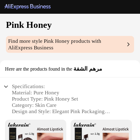
Pink Honey
Find more style
Pink Honey
products with
AliExpress Business
مرهم الشفة
Here are the products found in the
Specifications:
Material: Pure Honey
Product Type: Pink Honey Set
Category: Skin Care
Design and Style: Elegant Pink Packaging
Usage and Purpose: Moisturizing and Soothing
Performance and Property: Enriched with Vitamins
and Minerals
Quantity: Multiple Sets Available