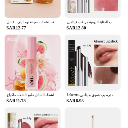
أحمر شفاه بالعسل الأسود للرجال والنساء على المدى الطويل مغذي ومرطب للعناية اليومية مرطب فيتامين E أحمر شفاه بالعسل
مرطب ملمع شفاه كريم مبيض ، عناية مغذية بالشفاه ، صيانة نوم ليلي ، عسل
SAR12.77
SAR12.80
Lakerain-مرطب شفاه عسل أسود ، ترطيب عميق بفيتامين E ، ترطيب الشفاه بالعسل ، ناعم يدوم طويلاً ، شفاه ناعمة
ماء خفيف عسل زيت الشفاه جوهر طويل الأمد ترطيب فاكهي لامع هلام تقليل خطوط الشفاه السائل ملمع الشفاه ماكياج
SAR11.78
SAR6.93