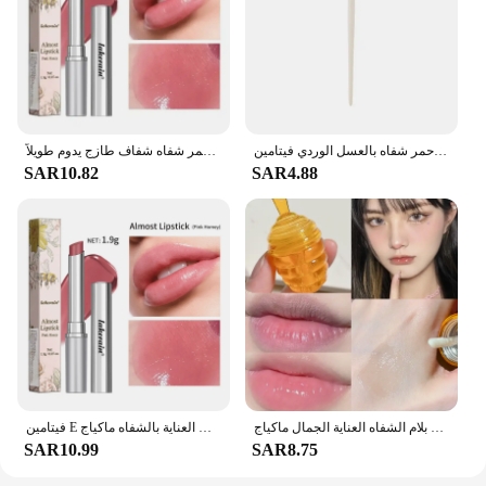
أحمر شفاه بالعسل الوردي فيتامين E مرطب يدوم طويلاً ملمع شفاه ناعم ملمع شفاه طبيعي 2024
مجموعة بلسم الشفاه المرطب باللون الوردي والأسود والعسل أحمر شفاه شفاف طازج يدوم طويلاً VE تغذية الشفاه سمنة ترطيب لمعان ماكياج
SAR10.82
SAR4.88
الوردي الكرز العسل ترطيب الشفاه قناع الخوخ الطبيعي للجنسين الشفاه النفط المغذية تتلاشى خطوط الشفاه الشفاه بلام الشفاه العناية الجمال ماكياج
فيتامين E الوردي العسل أحمر الشفاه المغذي ترطيب ملون الشفاه ممتلئ الجسم بلسم السلس تعزيز اللون الطبيعي العناية بالشفاه ماكياج
SAR10.99
SAR8.75