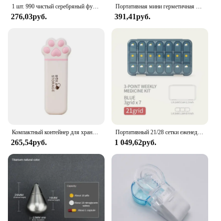
1 шт. 990 чистый серебряный футляр для таблеток, водонепроницаемый футляр для таблеток с цепочкой, ожерелье
Портативная мини герметичная капсула из нержавеющей стали, водонепроницаемая коробка для таблеток, подвеска для первой помощи для кемпинга, портативный чехол для таблеток для путешествий на открытом воздухе
276,03руб.
391,41руб.
Компактный контейнер для хранения лекарств с кошачьими крапанами, портативный контейнер для таблеток с 3 ячейками, дорожный органайзер, контейнер для таблеток с рыбьими маслами
Портативный 21/28 сетки еженедельные таблетки коробка медицина диспенсер таблетки организатор коробки хранения 7 дней отсек таблетки случай контейнер
265,54руб.
1 049,62руб.