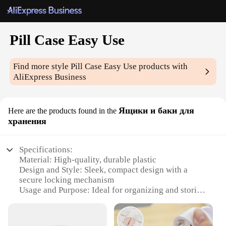
Pill Case Easy Use
Find more style
Pill Case Easy Use
products with
AliExpress Business
Ящики и баки для
Here are the products found in the
хранения
Specifications:
Material: High-quality, durable plastic
Design and Style: Sleek, compact design with a
secure locking mechanism
Usage and Purpose: Ideal for organizing and storing
medications, vitamins, and supplements
Performance and Property: Lightweight and
portable, easy to carry in a purse or pocket