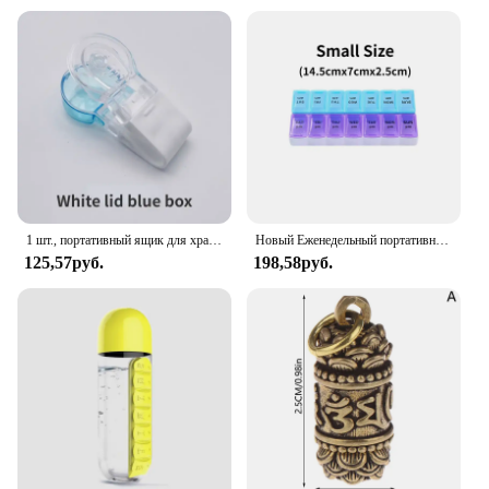
1 шт., портативный ящик для хранения лекарств, дробилка для таблеток против загрязнения, дробилка для личной гигиены
Новый Еженедельный портативный дорожный контейнер для таблеток, органайзер на 7 дней, для планшетов с 14 отделениями, витамины, лекарства, рыбьи масла
125,57руб.
198,58руб.