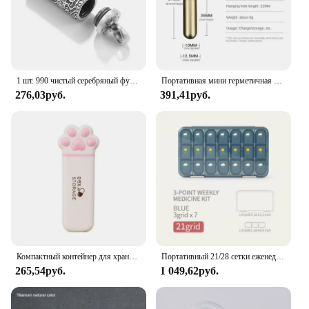
1 шт. 990 чистый серебряный футляр для таблеток, водонепроницаемый футляр для таблеток с цепочкой, ожерелье
Портативная мини герметичная капсула из нержавеющей стали, водонепроницаемая коробка для таблеток, подвеска для первой помощи для кемпинга, портативный чехол для таблеток для путешествий на открытом воздухе
276,03руб.
391,41руб.
Компактный контейнер для хранения лекарств с кошачьими крапанами, портативный контейнер для таблеток с 3 ячейками, дорожный органайзер, контейнер для таблеток с рыбьими маслами
Портативный 21/28 сетки еженедельные таблетки коробка медицина диспенсер таблетки организатор коробки хранения 7 дней отсек таблетки случай контейнер
265,54руб.
1 049,62руб.