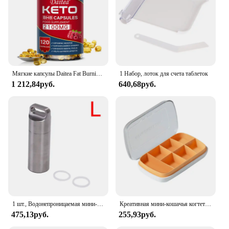
Мягкие капсулы Daitea Fat Burning Ketone — помогают лучше осущению калорий тела, контроля веса и поддержания здоровья.
1 Набор, лоток для счета таблеток
1 212,84руб.
640,68руб.
1 шт., Водонепроницаемая мини-капсула из нержавеющей стали
Креативная мини-кошачья когтеточка, портативная трехсекционная утренняя, полудняя и вечерняя коробка для таблеток, многоцветная дополнительная и милая коробка для таблеток
475,13руб.
255,93руб.