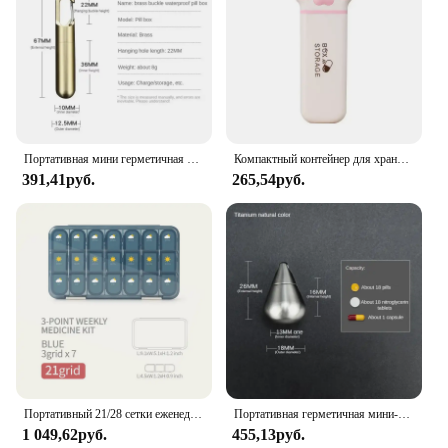
Портативная мини герметичная капсула из нержавеющей стали, водонепроницаемая коробка для таблеток, подвеска для первой помощи для кемпинга, портативный чехол для таблеток для путешествий на открытом воздухе
Компактный контейнер для хранения лекарств с кошачьими крапанами, портативный контейнер для таблеток с 3 ячейками, дорожный органайзер, контейнер для таблеток с рыбьими маслами
391,41руб.
265,54руб.
Портативный 21/28 сетки еженедельные таблетки коробка медицина диспенсер таблетки организатор коробки хранения 7 дней отсек таблетки случай контейнер
Портативная герметичная мини-капсула из нержавеющей стали, Женская водонепроницаемая коробка для таблеток, подвесной дорожный уличный органайзер для таблеток
1 049,62руб.
455,13руб.