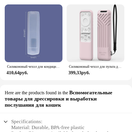
Силиконовый чехол для кондиционеров/телевизоров Haier, Gree Media, Konka K906, KK345, Samsung HTR-160, AA59-00611A, Мягкий
Силиконовый чехол для пульта дистанционного управления для Samsung BP59-00149B TM2261S BP59-00149A Чехол для пульта дистанционного управления телевизором Samsung Smart Remote Monitor Serie M7/M8
410,64руб.
399,33руб.
Вспомогательные
Here are the products found in the
товары для дрессировки и выработки
послушания для кошек
Specifications:
Material: Durable, BPA-free plastic