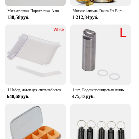
Миниатюрная Портативная Алюминиевая Водонепроницаемая коробка для таблеток, высокое качество, с герметичным хранилищем, плоская головка и брелок, контейнер для лекарств, Новинка
Мягкие капсулы Daitea Fat Burning Ketone — помогают лучше осущению калорий тела, контроля веса и поддержания здоровья.
138,58руб.
1 212,84руб.
1 Набор, лоток для счета таблеток
1 шт., Водонепроницаемая мини-капсула из нержавеющей стали
640,68руб.
475,13руб.