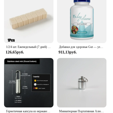
1/2/4 шт. Еженедельный (7 дней) футляр для таблеток, коробка-органайзер для витаминов, удобный и простой в использовании, большие отсеки X, удобный для путешествий
Добавки для здоровья Gut — улучшают пищевой комфорт, 15-дневные очищающие капсулы для детоксикации жетонов и поддержки толстой кишки
126,65руб.
911,13руб.
Герметичная капсула из нержавеющей стали, портативная Водонепроницаемая мини-коробка для таблеток, подвеска Firstaid для кемпинга, путешествий, для улицы, портативная таблетка
Миниатюрная Портативная Алюминиевая Водонепроницаемая коробка для таблеток, высокое качество, с герметичным хранилищем, плоская головка и брелок, контейнер для лекарств, Новинка