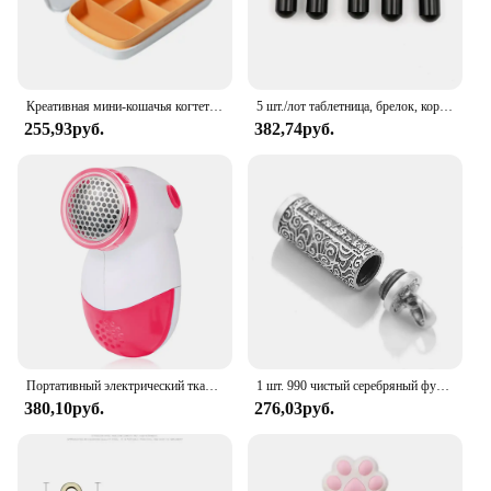
Креативная мини-кошачья когтеточка, портативная трехсекционная утренняя, полудняя и вечерняя коробка для таблеток, многоцветная дополнительная и милая коробка для таблеток
5 шт./лот таблетница, брелок, коробка для таблеток, водонепроницаемый алюминиевый контейнер для таблеток, контейнер для бутылок
255,93руб.
382,74руб.
Портативный электрический тканевый свитер, таблетки для удаления пуха, бритва, одежда, таблетки для удаления ворса, одежда разных цветов, машина для резки гранул пуха
1 шт. 990 чистый серебряный футляр для таблеток, водонепроницаемый футляр для таблеток с цепочкой, ожерелье
380,10руб.
276,03руб.