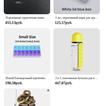
Портативная герметичная мини-капсула из нержавеющей стали, Женская водонепроницаемая коробка для таблеток, подвесной дорожный уличный органайзер для таблеток
1 шт., портативный ящик для хранения лекарств, дробилка для таблеток против загрязнения, дробилка для личной гигиены
455,13руб.
125,57руб.
Новый Еженедельный портативный дорожный контейнер для таблеток, органайзер на 7 дней, для планшетов с 14 отделениями, витамины, лекарства, рыбьи масла
2 в 1, пластиковая бутылка для воды, 600 мл, 7 ячеек
198,58руб.
447,07руб.