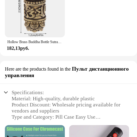
Hollow Brass Buddha Bottle Sutra Cylinder Pendant Keychain Handmade Vintage Pill Box Container Bottle Keychains Pill Case Bottle
182,13руб.
Пульт дистанционного
Here are the products found in the
управления
Specifications:
Material: High-quality, durable plastic
Product Discount: Wholesale pricing available for
vendors and suppliers
Type and Category: Pill Case Easy Use
Design and Style: Sleek, user-friendly design
Usage and Purpose: Organizes and stores
medication for easy access