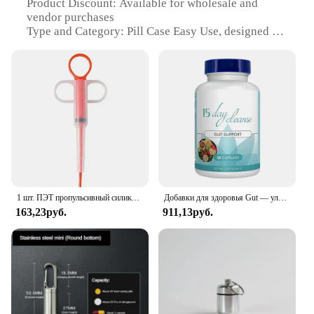
Product Discount: Available for wholesale and
vendor purchases
Type and Category: Pill Case Easy Use, designed for
pet owners
Design and Style: Sleek, ergonomic design with
easy-to-open lids
Usage and Purpose: Helps manage pet medication
schedules
Typical Adaptive Scenario: Ideal for households
with multiple pets or for travel
Shape or Size or Weight or Quantity: Compact and
lightweight, with multiple compartments for
organization
1 шт. ПЭТ пропульсивный силиконовый дозатор для лекарств таблетка жидкость удобная собака и кошка Универсальный Безопасный, легко чистить и использовать повторно
Добавки для здоровья Gut — улучшают пищевой комфорт, 15-дневные очищающие капсулы для детоксикации жетонов и поддержки толстой кишки
Features:
163,23руб.
911,13руб.
|Wholesale|Vendors|
**Effortless Medication Management**
The Pill Case Easy Use is an essential tool for pet
owners who need to manage their pet's medication
schedules with precision. The compact and
lightweight design ensures that it can be easily
stored in a purse, travel bag, or even a pocket,