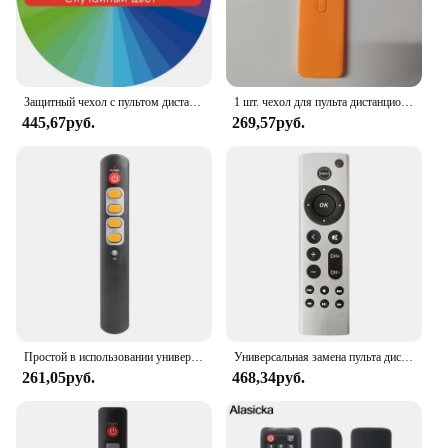
Защитный чехол с пультом дистанционного управления для телевизора Samsung AA59-00786A AA59-00602A AA59-00666A AA59-00741A 00637 00817A Силиконовый мягкий чехол
1 шт. чехол для пульта дистанционного управления для Xiaomi 4A голосовая кнопка пульт дистанционного управления силиконовый Пылезащитный Чехол резиновый чехол для Mi 4C
445,67руб.
269,57руб.
Простой в использовании универсальный обучающий пульт дистанционного управления для пожилых людей работает для ТВ STB DVD HIFI нагреватель Spearker, обучающий контроллер для ТВ-приставки
Универсальная замена пульта дистанционного управления для Apple TV 4K, Apple TV Box (2-е 3-е 4-е Поколение), Apple TV HD A2843 A2737 A2169, простая в использовании
261,05руб.
468,34руб.