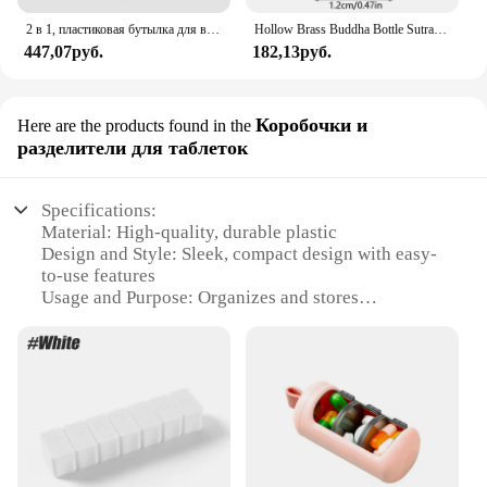
2 в 1, пластиковая бутылка для воды, 600 мл, 7 ячеек
Hollow Brass Buddha Bottle Sutra Cylinder Pendant Keychain Handmade Vintage Pill Box Container Bottle Keychains Pill Case Bottle
447,07руб.
182,13руб.
Коробочки и
Here are the products found in the
разделители для таблеток
Specifications:
Material: High-quality, durable plastic
Design and Style: Sleek, compact design with easy-
to-use features
Usage and Purpose: Organizes and stores
medication for daily use
Typical Adaptive Scenario: Ideal for travel, work, or
home use
Shape or Size or Weight or Quantity: Compact size
with multiple compartments for easy organization
Performance and Property: Secure, leak-proof
storage to maintain pill freshness