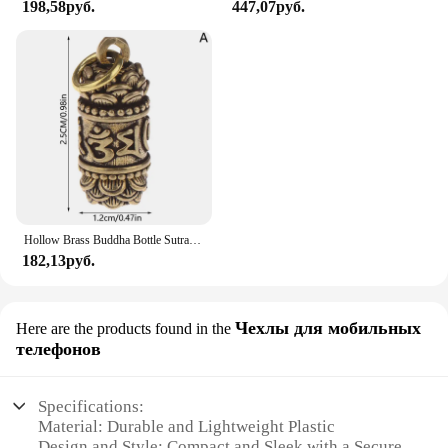
198,58руб.
447,07руб.
Hollow Brass Buddha Bottle Sutra Cylinder Pendant Keychain Handmade Vintage Pill Box Container Bottle Keychains Pill Case Bottle
182,13руб.
Чехлы для мобильных
Here are the products found in the
телефонов
Specifications:
Material: Durable and Lightweight Plastic
Design and Style: Compact and Sleek with a Secure