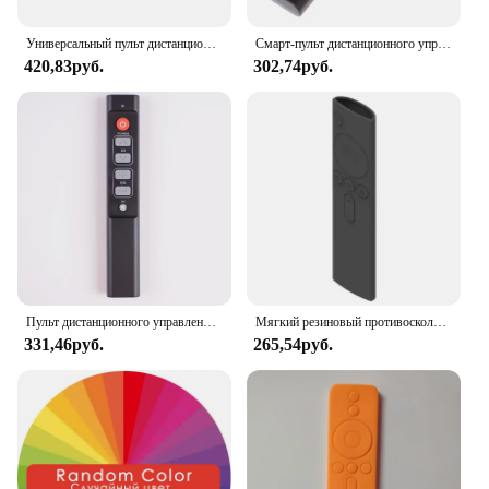
Универсальный пульт дистанционного управления BPIR для Smart TV, беспроводной, с функцией обучения, легко использовать, подходит для всех типов телеприставок
Смарт-пульт дистанционного управления для телевизора STB DVD DVB , TV Box HIFI, универсальный контроллер с 6 большими кнопками, легко использовать для пожилых людей
420,83руб.
302,74руб.
Пульт дистанционного управления для ТВ, STB, DVD, DVB , TV Box, Hi-Fi, 6 больших кнопок
Мягкий резиновый противоскользящий чехол для пульта дистанционного управления XiaoMi, силиконовый чехол для пульта дистанционного управления из ТПУ, защитный чехол для ТВ, Mi Box
331,46руб.
265,54руб.