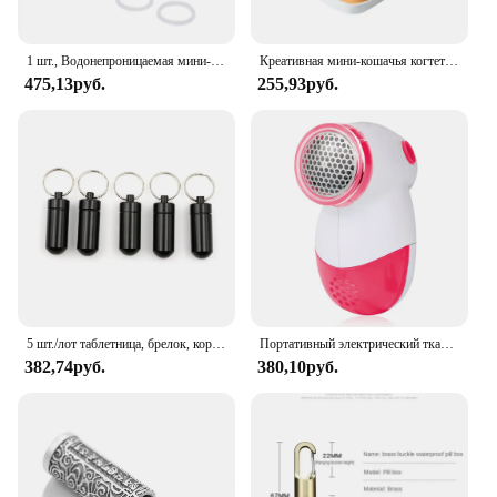
1 шт., Водонепроницаемая мини-капсула из нержавеющей стали
Креативная мини-кошачья когтеточка, портативная трехсекционная утренняя, полудняя и вечерняя коробка для таблеток, многоцветная дополнительная и милая коробка для таблеток
475,13руб.
255,93руб.
5 шт./лот таблетница, брелок, коробка для таблеток, водонепроницаемый алюминиевый контейнер для таблеток, контейнер для бутылок
Портативный электрический тканевый свитер, таблетки для удаления пуха, бритва, одежда, таблетки для удаления ворса, одежда разных цветов, машина для резки гранул пуха
382,74руб.
380,10руб.