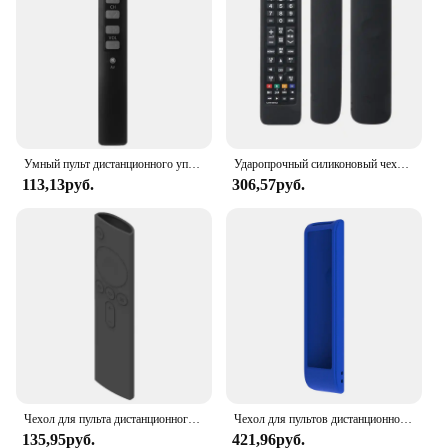
Умный пульт дистанционного управления для телевизора STB DVD DVB TV Box HIFI Универсальный пульт управления с 6 большими кнопками Легкий в использовании для пожилых людей
Ударопрочный силиконовый чехол для пульта дистанционного управления для Samsung AA59-00816A LED LCD 3D HD TV
113,13руб.
306,57руб.
Чехол для пульта дистанционного управления телевизором для Xiaomi Mi TV, аксессуары для интерьера для дисплея Xiaomi Box 3/2/1
Чехол для пультов дистанционного управления для телевизоров Samsung BN59-01199F, AA59-00666A, 00816A, 00813A, 00611A, 0741A, SIKAI, приятный к коже, защита от пыли
135,95руб.
421,96руб.