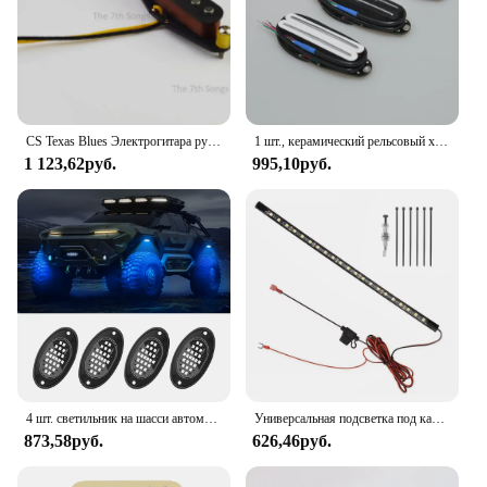
CS Texas Blues Электрогитара ручной работы Alnico 5 SSS ST Простая эмалированная звукосниматель Fiber Structure/Heavy Build Coil Wire Texas Special
1 шт., керамический рельсовый хамбакер, горячий гитарный звукосниматель с двойными рельсами, черный, белый, желтый цвет, для деталей электрогитары
1 123,62руб.
995,10руб.
4 шт. светильник на шасси автомобиля для грузовиков, светодиодные рок-фонари с пикапом, внедорожный джип, внедорожник, квадроцикл, UTV, автомобиль
Универсальная подсветка под капот для ремонта двигателя, белая задняя панель с автоматическим переключателем включения/выключения, для автомобиля, внедорожника, для ремонта внедорожника
873,58руб.
626,46руб.