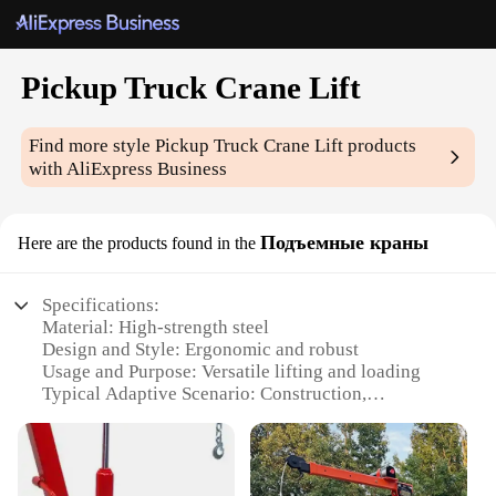
Pickup Truck Crane Lift
Find more style
Pickup Truck Crane Lift
products
with AliExpress Business
Подъемные краны
Here are the products found in the
Specifications:
Material: High-strength steel
Design and Style: Ergonomic and robust
Usage and Purpose: Versatile lifting and loading
Typical Adaptive Scenario: Construction,
landscaping, and heavy-duty tasks
Shape or Size or Weight or Quantity: Compact and
lightweight for easy transport
Performance and Property: Durable and reliable for