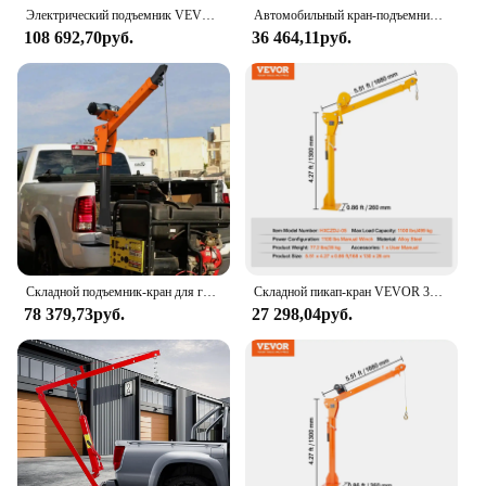
Электрический подъемник VEVOR, 2200 фунтов, пикап, кран 360 градусов ° Поворотный складной кран с электрической лебедкой 6000 фунтов для подъемных товаров
Автомобильный кран-подъемник, емкость 1100 фунтов, регулируемый угол высоты подъема, 360° ° Джип-гиба с вращающейся базой для пикапа
108 692,70руб.
36 464,11руб.
Складной подъемник-кран для грузовика с лебедкой 5000 фунтов, кран-манипулятор из окрашенной стали для грузовика 12 В
Складной пикап-кран VEVOR 360° ° Поворотный кран с ручной лебедкой 1100 фунтов, крепящийся кран-подъемник для заводских подъемных товаров
78 379,73руб.
27 298,04руб.