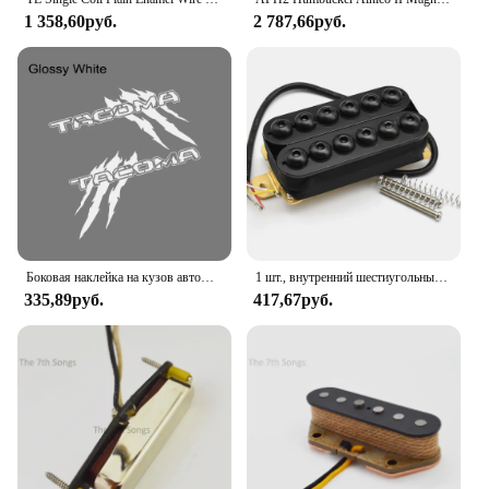
1 358,60руб.
2 787,66руб.
Боковая наклейка на кузов автомобиля для Toyota Tacoma SR5 TRD, детали пикапа, кровать, графика, коготь, стиль, декор, наклейка, авто тюнинг, аксессуары
1 шт., внутренний шестиугольный звукосниматель с головкой зонта, 4-ядерный двойной двойной катушкой, высококачественный звукосниматель для электрогитары 50 52 для гитары LP St Sq
335,89руб.
417,67руб.