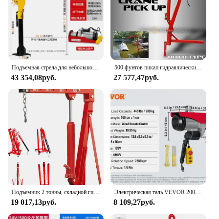
Подъемная стрела для небольшого грузового крана
500 фунтов пикап гидравлический Pwc док-станция двигатель подъемник кран крепление подъемник 2 "крепление сцепного устройства портативный прочный красный
43 354,08руб.
27 577,47руб.
Подъемник 2 тонны, складной гидравлический двигатель, подъемник вишневого пикапа, магазин, краны, подъемник, красный магазин, кран 4000 фунтов, сверхмощный (двигатель
Электрическая таль VEVOR 200-800 кг с проводным/беспроводным пультом дистанционного управления, подъемный кран, кабельная лебедка для лодки, автомобиля, гаражного лифта
19 017,13руб.
8 109,27руб.