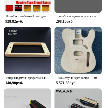
Новый автомобильный светодиодный фонарь задней двери 12-24 В, указатель поворота, плавный динамический предупреждающий тормозной фонарь заднего хода для пикапа Jeep
Наклейка на заднее ветровое стекло для внедорожников, походов
928,82руб.
298,10руб.
Гитарный датчик, профессиональный, с пьезоконтактным преобразователем, для гитары, скрипки, банджо, мандолины, аксессуары для гитары
IB513 струны через корпус TL гитарный корпус 2 хамбакера звукосниматели полная отделка без краски для Tele электрогитары Замена DIY
140,90руб.
5 571,38руб.