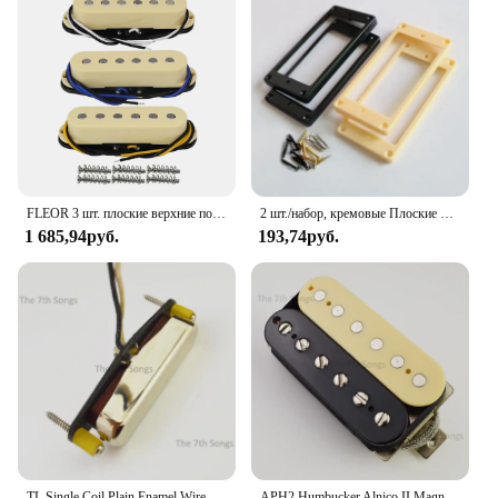
FLEOR 3 шт. плоские верхние полюсы, винтажные альнико 5 одиночных катушек, пикапы для гитары, 50/50/52 мм, набор кремовых для детской
2 шт./набор, кремовые Плоские Кольца с винтами
1 685,94руб.
193,74руб.
TL Single Coil Plain Enamel Wire 1964 Hot Classics Pickup N-7.4K B-9.4K 60S Alnico 3 Magnet Stagger Pole для электрогитары
APH2 Humbucker Alnico II Magnet Neck Bridge Pickup Расстояние 50 мм Плетеный провод Зебра / Черный / Никель для электрогитары LP