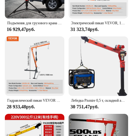
Подъемник для грузового крана фунтов, гидравлический грузовой кран с креплением сцепного крепления с тремя стрелами мощностью 500 фунтов, 750 фунтов и 1000 фунтов для подъема
Электрический пикап VEVOR, 1100 фунтов, кран с электрической лебедкой 3500 фунтов, подъемник для кровати, 360 градусов ° Вертлюг для заводских лифтинговых товаров
16 929,47руб.
31 323,74руб.
Гидравлический пикап VEVOR 1000 фунтов, кран 360 ° Поворотная крановая подъемная сцепка с тремя стрелами для подъемных товаров на заводе
Лебедка Pismire 0,5 т, складной автомобильный кран, подъемный подъемник с электрической лебедкой, 2000 фунтов, 12 В, окрашенная сталь, 1100 фунтов
28 933,48руб.
30 751,47руб.