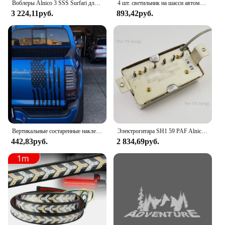
Воблеры Alnico 3 SSS Surfari для гитары с ручной обмоткой, винтажные 1954 одиночные катушки для гитар в стиле ST, N/M/B для гитары ST, Желтое покрытие
4 шт. светильник на шасси автомобиля для грузовиков, светодиодные рок-фонари с пикапом, внедорожный джип, внедорожник, квадроцикл, UTV, автомобиль
3 224,11руб.
893,42руб.
Вертикальные состаренные наклейки с американским флагом для автомобиля, Переводные картинки для задних ворот, гоночные аксессуары для FORD F150/DODGE RAM/GMC SIERRA
Электрогитара SH1 59 PAF Alnico 5, звукосниматель для хамбакера, гриф, никель-серебристый чехол, никель-хамбакер
442,83руб.
2 834,69руб.