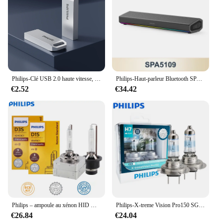
Philips-Clé USB 2.0 haute vitesse, stylo en métal de stockage externe, voiture personnalisée créative, 8 Go, 16 Go, 32 Go, 64 Go, 128 Go
Philips-Haut-parleur Bluetooth SPA5109, boîtier de haut-parleurs sans fil portables d'intérieur, HiFi, stéréo, lampe de escale RVB, lecteur de musique de fête
€2.52
€34.42
Philips – ampoule au xénon HID D1S D2S D2R D3S D4S D5S 35W, 4200K, pour phare de voiture d'origine, mise à niveau, 1 pièce
Philips-X-treme Vision Pro150 SG, Lumière Blanche Halogène, Lumière de Sauna, 150% Plus Lumineuse, Ampoules Originales d'Origine de Voiture, 2X, H7, 12V, 55W
€26.84
€24.04