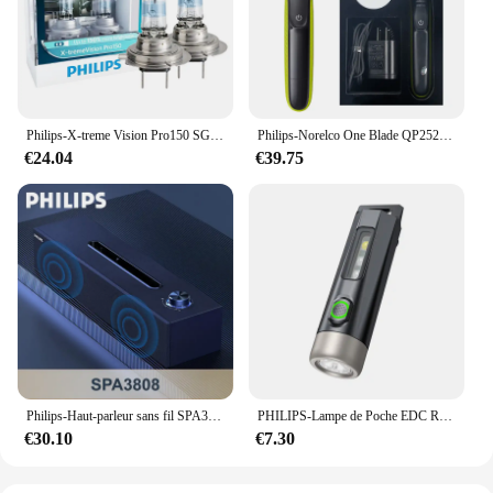
Philips-X-treme Vision Pro150 SG, Lumière Blanche Halogène, Lumière de Sauna, 150% Plus Lumineuse, Ampoules Originales d'Origine de Voiture, 2X, H7, 12V, 55W
Philips-Norelco One Blade QP2520/70, pas de boîte d'origine, humide/sec avec 3 tondeuses, durée d'utilisation jusqu'à 45 minutes
€24.04
€39.75
Philips-Haut-parleur sans fil SPA3808, Bluetooth, HiFi, Stéréo, Portable, Connexion filaire de bureau, Haut-parleur d'ordinateur en bois, Original
PHILIPS-Lampe de Poche EDC Rechargeable, Mini EDC, Porte-clés, Camping, Randonnée, Autodéfense, Torche
€30.10
€7.30