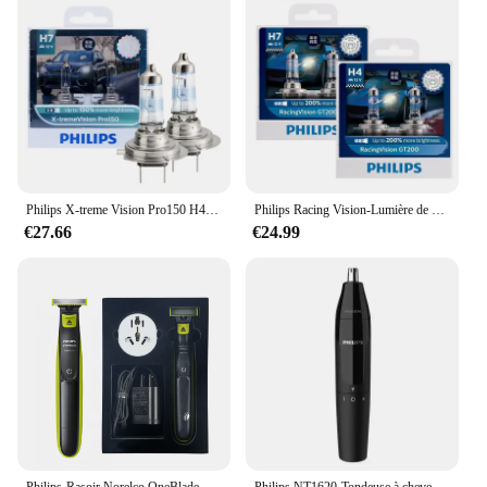
industry or a consumer looking for a reliable hair
removal tool, the Philips BRE225 00 Epilator is the
perfect choice for you.
Philips X-treme Vision Pro150 H4 H7 H11 12V, Lampe Halogène de Voiture + 150% Lampes Blanches Brillantes, Ampoules d'Origine 2X
Philips Racing Vision-Lumière de sauna halogène de voiture, lampes automatiques d'origine, feux de route et de illeur, GT200, H4, H7, 12V + 200%, ECE, 2 pièces
€27.66
€24.99
Philips-Rasoir Norelco OneBlade QP2520/70, tondeuse électrique, sans boîte d'origine
Philips NT1620-Tondeuse à cheveux antarctiques pour hommes, rasoir et coupe électrique, tondeuse lavable pour tout le corps