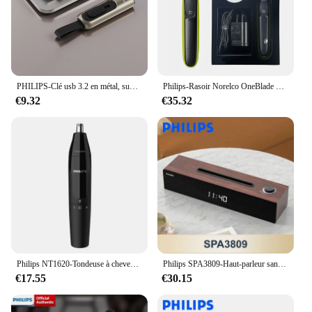
lasting results that everyone can appreciate. With its
durable construction and easy-to-clean parts, the
Philips BRE225 00 Epilator is a reliable and
practical tool for maintaining your desired level of
hairlessness.
PHILIPS-Clé usb 3.2 en métal, support à mémoire de 32gb 64gb 128gb, lecteur flash haute vitesse, stockage externe créatif personnalisé
Philips-Rasoir Norelco OneBlade QP2520/70, tondeuse électrique, sans boîte d'origine
€9.32
€35.32
Philips NT1620-Tondeuse à cheveux antarctiques pour hommes, rasoir et coupe électrique, tondeuse lavable pour tout le corps
Philips SPA3809-Haut-parleur sans fil Bluetooth 5.3, petit haut-parleur de bureau portable, caisson de basses, bouton de contrôle, affichage de l'heure, audio
€17.55
€30.15