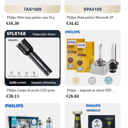
Philips-Mini haut-parleur sans fil portable TAS1009, Bluetooth 5.3, petit haut-parleur, HiFi, stéréo, boîte vocale, 1200mAh, longue veille, nouveau
Philips-Haut-parleur Bluetooth SPA5109, boîtier de haut-parleurs sans fil portables d'intérieur, HiFi, stéréo, lampe de escale RVB, lecteur de musique de fête
€16.30
€34.42
Philips-Lampe de poche LED portable, lampes de poche lumineuses iniques, lampe de camping, randonnée en plein air, autodéfense, 3200 lumens, 1000m
Philips – ampoule au xénon HID D1S D2S D2R D3S D4S D5S 35W, 4200K, pour phare de voiture d'origine, mise à niveau, 1 pièce
€30.13
€26.84