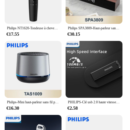
Philips NT1620-Tondeuse à cheveux antarctiques pour hommes, rasoir et coupe électrique, tondeuse lavable pour tout le corps
Philips SPA3809-Haut-parleur sans fil Bluetooth 5.3, petit haut-parleur de bureau portable, caisson de basses, bouton de contrôle, affichage de l'heure, audio
€17.55
€30.15
Philips-Mini haut-parleur sans fil portable TAS1009, Bluetooth 5.3, petit haut-parleur, HiFi, stéréo, boîte vocale, 1200mAh, longue veille, nouveau
PHILIPS-Clé usb 2.0 haute vitesse, support à mémoire de 8gb 16gb 32gb 64gb, lecteur flash, stockage externe
€16.30
€2.58