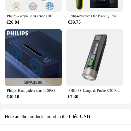
Philips – ampoule au xénon HID D1S D2S D2R D3S D4S D5S 35W, 4200K, pour phare de voiture d'origine, mise à niveau, 1 pièce
Philips-Norelco One Blade QP2520/70, pas de boîte d'origine, humide/sec avec 3 tondeuses, durée d'utilisation jusqu'à 45 minutes
€26.84
€39.75
Philips-Haut-parleur sans fil SPA3808, Bluetooth, HiFi, Stéréo, Portable, Connexion filaire de bureau, Haut-parleur d'ordinateur en bois, Original
PHILIPS-Lampe de Poche EDC Rechargeable, Mini EDC, Porte-clés, Camping, Randonnée, Autodéfense, Torche
€30.10
€7.30
Clés USB
Here are the products found in the