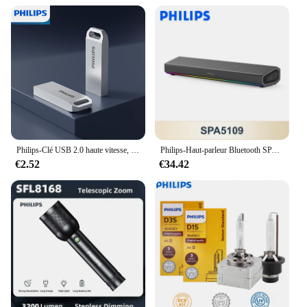
Philips-Clé USB 2.0 haute vitesse, stylo en métal de stockage externe, voiture personnalisée créative, 8 Go, 16 Go, 32 Go, 64 Go, 128 Go
Philips-Haut-parleur Bluetooth SPA5109, boîtier de haut-parleurs sans fil portables d'intérieur, HiFi, stéréo, lampe de escale RVB, lecteur de musique de fête
€2.52
€34.42