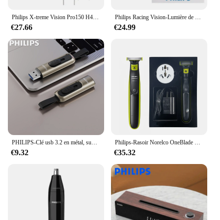
Philips X-treme Vision Pro150 H4 H7 H11 12V, Lampe Halogène de Voiture + 150% Lampes Blanches Brillantes, Ampoules d'Origine 2X
Philips Racing Vision-Lumière de sauna halogène de voiture, lampes automatiques d'origine, feux de route et de illeur, GT200, H4, H7, 12V + 200%, ECE, 2 pièces
€27.66
€24.99
PHILIPS-Clé usb 3.2 en métal, support à mémoire de 32gb 64gb 128gb, lecteur flash haute vitesse, stockage externe créatif personnalisé
Philips-Rasoir Norelco OneBlade QP2520/70, tondeuse électrique, sans boîte d'origine
€9.32
€35.32