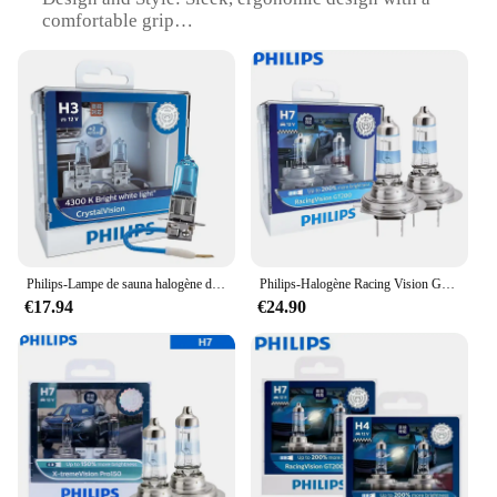
comfortable grip
Usage and Purpose: Ideal for epilation of facial hair
and small body areas
Performance and Property: Advanced epilation
technology for smooth, long-lasting results
Parts and Accessories: Comes with a set of
replacement heads for versatile use
Applicable People: Suitable for both men and
women seeking efficient hair removal
Features:
|Wholesale|Vendors|
Philips-Lampe de sauna halogène de voiture Crystal Vision, lampes automatiques Diamond Vision, H4, H7, H11, HB3, HB4, H8, H1, H3, 9005, 4300K, blanc brillant, 5000K
Philips-Halogène Racing Vision GT200, H7, 12V, 55W, Lumière de sauna automatique, 200% plus lumineux, Ampoules de voiture, Lampe d'origine authentique, 12972RGTS2, 2x
€17.94
€24.90
**Advanced Epilation Technology**
The Philips BRE225 00 Epilator is a state-of-the-art
device that combines innovative epilation
technology with user-friendly design. The epilator's
discs are designed to glide smoothly over the skin,
removing hair from the root for a longer-lasting
result. The ergonomic shape ensures a comfortable
grip, allowing for precise control during use.
Whether you're targeting facial hair or small body