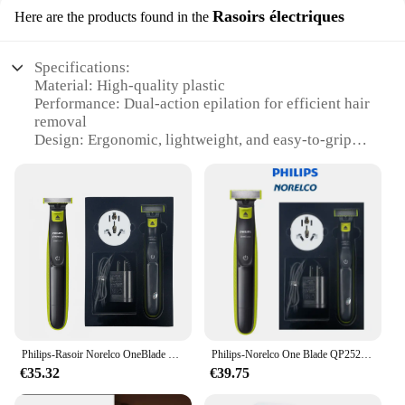
Rasoirs électriques
Here are the products found in the
Specifications:
Material: High-quality plastic
Performance: Dual-action epilation for efficient hair
removal
Design: Ergonomic, lightweight, and easy-to-grip
handle
Usage: Suitable for all skin types, ideal for delicate
areas
Parts and Accessories: Comes with a shaving head
for precision trimming
Purpose: Designed for both wet and dry use for
versatility
Features:
|Wholesale|Vendors|
Philips-Rasoir Norelco OneBlade QP2520/70, tondeuse électrique, sans boîte d'origine
Philips-Norelco One Blade QP2520/70, pas de boîte d'origine, humide/sec avec 3 tondeuses, durée d'utilisation jusqu'à 45 minutes
**Advanced Hair Removal Technology**
€35.32
€39.75
The Philips BRE225 00 Epilator is a revolutionary
tool for personal grooming, combining the