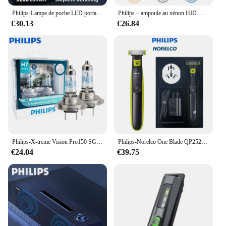
Philips-Lampe de poche LED portable, lampes de poche lumineuses iniques, lampe de camping, randonnée en plein air, autodéfense, 3200 lumens, 1000m
Philips – ampoule au xénon HID D1S D2S D2R D3S D4S D5S 35W, 4200K, pour phare de voiture d'origine, mise à niveau, 1 pièce
€30.13
€26.84
Philips-X-treme Vision Pro150 SG, Lumière Blanche Halogène, Lumière de Sauna, 150% Plus Lumineuse, Ampoules Originales d'Origine de Voiture, 2X, H7, 12V, 55W
Philips-Norelco One Blade QP2520/70, pas de boîte d'origine, humide/sec avec 3 tondeuses, durée d'utilisation jusqu'à 45 minutes
€24.04
€39.75