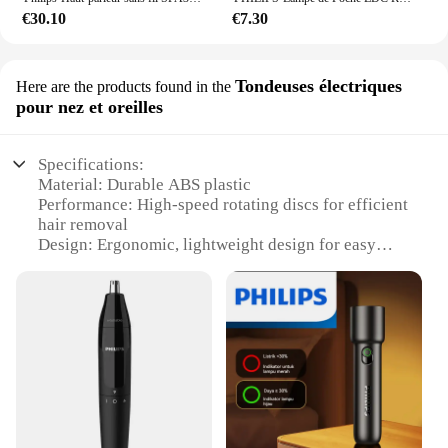
€30.10
€7.30
Tondeuses électriques
Here are the products found in the
pour nez et oreilles
Specifications:
Material: Durable ABS plastic
Performance: High-speed rotating discs for efficient
hair removal
Design: Ergonomic, lightweight design for easy
handling
Usage: Ideal for nose and ear hair trimming
Type: Compact, portable epilator
Category: Personal grooming tools
Features:
|Wholesale|Vendors|
**Precision and Comfort**
The Philips BRE225 00 Epilator is a must-have