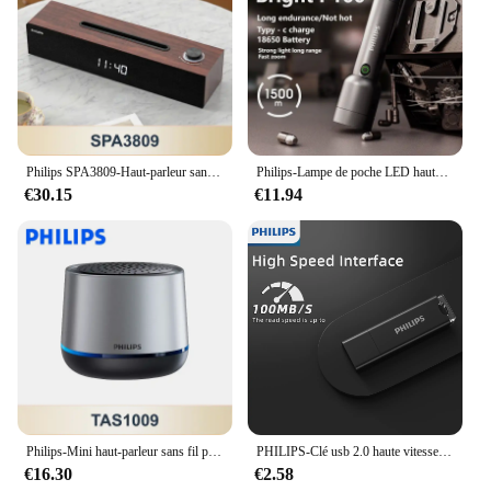
Philips SPA3809-Haut-parleur sans fil Bluetooth 5.3, petit haut-parleur de bureau portable, caisson de basses, bouton de contrôle, affichage de l'heure, audio
Philips-Lampe de poche LED haute puissance SFL1236, lampe aste portable, 4 modes d'éclairage, lumières de camping en plein air
€30.15
€11.94
Philips-Mini haut-parleur sans fil portable TAS1009, Bluetooth 5.3, petit haut-parleur, HiFi, stéréo, boîte vocale, 1200mAh, longue veille, nouveau
PHILIPS-Clé usb 2.0 haute vitesse, support à mémoire de 8gb 16gb 32gb 64gb, lecteur flash, stockage externe
€16.30
€2.58