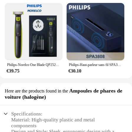
Philips-Norelco One Blade QP2520/70, pas de boîte d'origine, humide/sec avec 3 tondeuses, durée d'utilisation jusqu'à 45 minutes
Philips-Haut-parleur sans fil SPA3808, Bluetooth, HiFi, Stéréo, Portable, Connexion filaire de bureau, Haut-parleur d'ordinateur en bois, Original
€39.75
€30.10
Ampoules de phares de
Here are the products found in the
voiture (halogène)
Specifications:
Material: High-quality plastic and metal
components
Design and Style: Sleek, ergonomic design with a