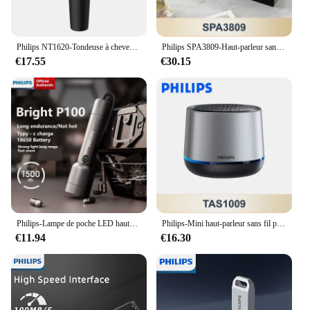
Philips NT1620-Tondeuse à cheveux antarctiques pour hommes, rasoir et coupe électrique, tondeuse lavable pour tout le corps
Philips SPA3809-Haut-parleur sans fil Bluetooth 5.3, petit haut-parleur de bureau portable, caisson de basses, bouton de contrôle, affichage de l'heure, audio
€17.55
€30.15
Philips-Lampe de poche LED haute puissance SFL1236, lampe aste portable, 4 modes d'éclairage, lumières de camping en plein air
Philips-Mini haut-parleur sans fil portable TAS1009, Bluetooth 5.3, petit haut-parleur, HiFi, stéréo, boîte vocale, 1200mAh, longue veille, nouveau
€11.94
€16.30