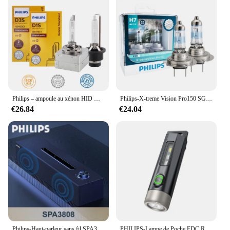
Philips – ampoule au xénon HID D1S D2S D2R D3S D4S D5S 35W, 4200K, pour phare de voiture d'origine, mise à niveau, 1 pièce
Philips-X-treme Vision Pro150 SG, Lumière Blanche Halogène, Lumière de Sauna, 150% Plus Lumineuse, Ampoules Originales d'Origine de Voiture, 2X, H7, 12V, 55W
€26.84
€24.04
Philips-Haut-parleur sans fil SPA3808, Bluetooth, HiFi, Stéréo, Portable, Connexion filaire de bureau, Haut-parleur d'ordinateur en bois, Original
PHILIPS-Lampe de Poche EDC Rechargeable, Mini EDC, Porte-clés, Camping, Randonnée, Autodéfense, Torche