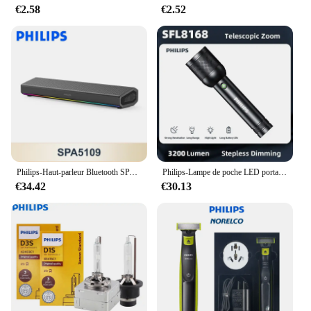
€2.58
€2.52
Philips-Haut-parleur Bluetooth SPA5109, boîtier de haut-parleurs sans fil portables d'intérieur, HiFi, stéréo, lampe de escale RVB, lecteur de musique de fête
Philips-Lampe de poche LED portable, lampes de poche lumineuses iniques, lampe de camping, randonnée en plein air, autodéfense, 3200 lumens, 1000m
€34.42
€30.13