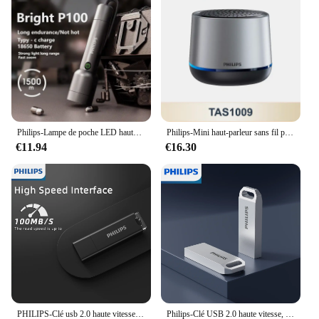
Philips-Lampe de poche LED haute puissance SFL1236, lampe aste portable, 4 modes d'éclairage, lumières de camping en plein air
Philips-Mini haut-parleur sans fil portable TAS1009, Bluetooth 5.3, petit haut-parleur, HiFi, stéréo, boîte vocale, 1200mAh, longue veille, nouveau
€11.94
€16.30
PHILIPS-Clé usb 2.0 haute vitesse, support à mémoire de 8gb 16gb 32gb 64gb, lecteur flash, stockage externe
Philips-Clé USB 2.0 haute vitesse, stylo en métal de stockage externe, voiture personnalisée créative, 8 Go, 16 Go, 32 Go, 64 Go, 128 Go