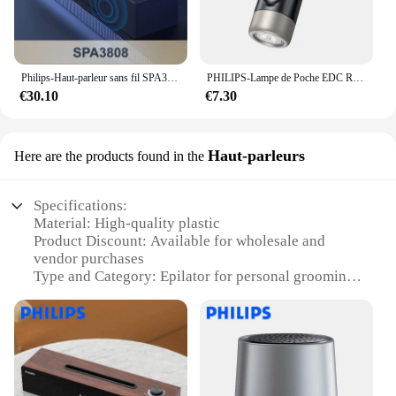
Philips-Haut-parleur sans fil SPA3808, Bluetooth, HiFi, Stéréo, Portable, Connexion filaire de bureau, Haut-parleur d'ordinateur en bois, Original
PHILIPS-Lampe de Poche EDC Rechargeable, Mini EDC, Porte-clés, Camping, Randonnée, Autodéfense, Torche
€30.10
€7.30
Haut-parleurs
Here are the products found in the
Specifications:
Material: High-quality plastic
Product Discount: Available for wholesale and
vendor purchases
Type and Category: Epilator for personal grooming
Design and Style: Sleek, ergonomic design for
comfortable use
Usage and Purpose: Ideal for removing unwanted
hair from various body parts
Performance and Property: Advanced technology
for efficient hair removal